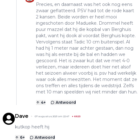
Precies, en daarnaast was het ook nog eens
zwaar geflatteerd. PSV had tot de rode kaart
2 kansen. Beide worden er heel mooi
ingeschoten door Madueke. Drommel heeft
puur mazzel dat hij die kopbal van Berghuis
pakt, want hij dook al voordat Berghuis kopte.
Vervolgens staat Tadic 10 cm buitenspel. Al
had hij 1 meter naar achter gestaan, dan nog
was hij als eerste bij de bal en hadden we
gescoord. Het is zwaar kut dat we met 4-0
verliezen, maar iedereen doet hier net alsof
het seizoen alweer voorbij is. psv had werkelijk
waar ook alles meezitten. Het moment dat ze
ons treffen en alles tijdens de wedstrijd. Zelfs
met 10 man speelden wij niet minder dan hun.
4
+
Antwoord
Dave
07 augustus 2021 om 22:47
+
6923
kutkop heeft hij
6
+
Antwoord