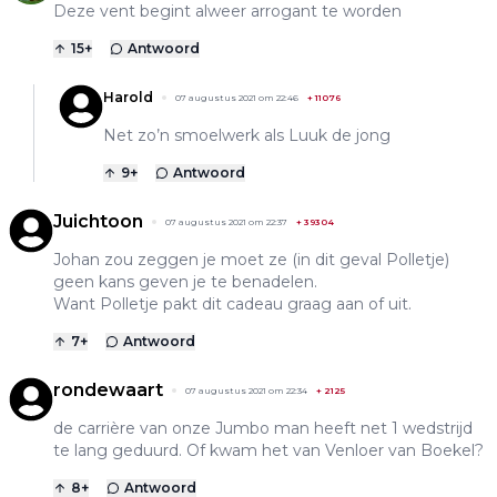
Deze vent begint alweer arrogant te worden
15
+
Antwoord
Harold
07 augustus 2021 om 22:46
+
11076
Net zo’n smoelwerk als Luuk de jong
9
+
Antwoord
Juichtoon
07 augustus 2021 om 22:37
+
39304
Johan zou zeggen je moet ze (in dit geval Polletje)
geen kans geven je te benadelen.
Want Polletje pakt dit cadeau graag aan of uit.
7
+
Antwoord
rondewaart
07 augustus 2021 om 22:34
+
2125
de carrière van onze Jumbo man heeft net 1 wedstrijd
te lang geduurd. Of kwam het van Venloer van Boekel?
8
+
Antwoord