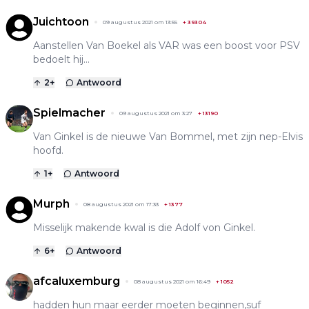
Juichtoon
09 augustus 2021 om 13:55
+
39304
Aanstellen Van Boekel als VAR was een boost voor PSV
bedoelt hij...
2
+
Antwoord
Spielmacher
09 augustus 2021 om 3:27
+
13190
Van Ginkel is de nieuwe Van Bommel, met zijn nep-Elvis
hoofd.
1
+
Antwoord
Murph
08 augustus 2021 om 17:33
+
1377
Misselijk makende kwal is die Adolf von Ginkel.
6
+
Antwoord
afcaluxemburg
08 augustus 2021 om 16:49
+
1052
hadden hun maar eerder moeten beginnen,suf