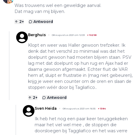
Was trouwens wel een geweldige aanval.
Dat mag van mij blijven.
2
+
Antwoord
Berghuis
08 augustus 2021 om 12:03
+
16298
Klopt en weer was Haller gewoon trefzeker. Ik
denk dat het verschil zo minimaal was dat het
doelpunt gewoon had moeten blijven staan. PSV
lag met dat doelpunt op hun rug en Ajax had er
daarna gewoon afgemaakt. Echter fluit de VAR
hem af, sluipt er frustratie in (mag niet gebeuren),
krijg je weer een counter om de oren en slaan de
stoppen wéér door bij Tagliafico..
2
+
Antwoord
Sven Heida
08 augustus 2021 om 16:55
+
1384
Ik heb het nog een paar keer teruggekeken
maar het viel wel mee , de stoppen die
doorsloegen bij Taggliafico en het was verre