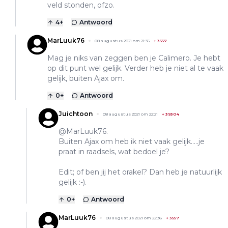
veld stonden, ofzo.
4
+
Antwoord
MarLuuk76
08 augustus 2021 om 21:35
+
3557
Mag je niks van zeggen ben je Calimero. Je hebt
op dit punt wel gelijk. Verder heb je niet al te vaak
gelijk, buiten Ajax om.
0
+
Antwoord
Juichtoon
08 augustus 2021 om 22:21
+
39304
@MarLuuk76.
Buiten Ajax om heb ik niet vaak gelijk.....je
praat in raadsels, wat bedoel je?
Edit; of ben jij het orakel? Dan heb je natuurlijk
gelijk :-).
0
+
Antwoord
MarLuuk76
08 augustus 2021 om 22:36
+
3557