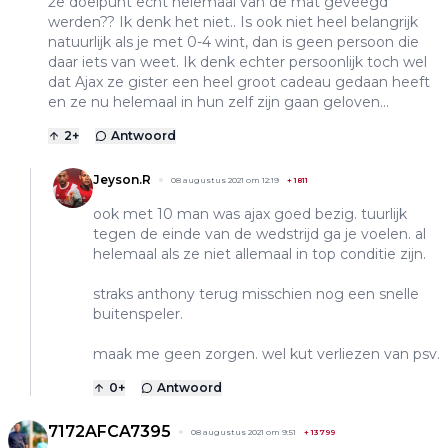
2e doelpunt echt helemaal van de mat geveegd
werden?? Ik denk het niet.. Is ook niet heel belangrijk
natuurlijk als je met 0-4 wint, dan is geen persoon die
daar iets van weet. Ik denk echter persoonlijk toch wel
dat Ajax ze gister een heel groot cadeau gedaan heeft
en ze nu helemaal in hun zelf zijn gaan geloven...
2
+
Antwoord
Jeyson.R
08 augustus 2021 om 12:19
+
1811
ook met 10 man was ajax goed bezig. tuurlijk
tegen de einde van de wedstrijd ga je voelen. al
helemaal als ze niet allemaal in top conditie zijn.
straks anthony terug misschien nog een snelle
buitenspeler.
maak me geen zorgen. wel kut verliezen van psv.
0
+
Antwoord
7172AFCA7395
08 augustus 2021 om 9:51
+
13799