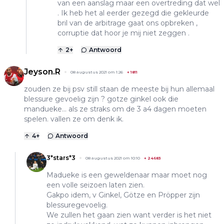
van een aanslag maar een overtreding dat wel
. Ik heb het al eerder gezegd die gekleurde
bril van de arbitrage gaat ons opbreken ,
corruptie dat hoor je mij niet zeggen .
2
+
Antwoord
Jeyson.R
08 augustus 2021 om 1:26
+
1811
zouden ze bij psv still staan de meeste bij hun allemaal
blessure gevoelig zijn ? gotze ginkel ook die
mandueke... als ze straks om de 3 a4 dagen moeten
spelen. vallen ze om denk ik.
4
+
Antwoord
3*stars*3
08 augustus 2021 om 10:10
+
24683
Madueke is een geweldenaar maar moet nog
een volle seizoen laten zien.
Gakpo idem, v Ginkel, Götze en Pröpper zijn
blessuregevoelig.
We zullen het gaan zien want verder is het niet