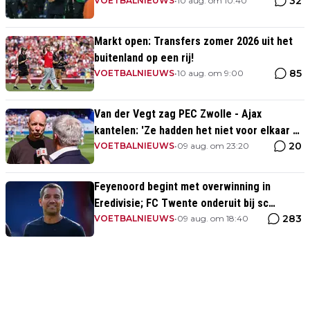
32
VOETBALNIEUWS
•
10 aug. om 10:40
Markt open: Transfers zomer 2026 uit het
buitenland op een rij!
85
VOETBALNIEUWS
•
10 aug. om 9:00
Van der Vegt zag PEC Zwolle - Ajax
kantelen: 'Ze hadden het niet voor elkaar en
20
wij wel'
VOETBALNIEUWS
•
09 aug. om 23:20
Feyenoord begint met overwinning in
Eredivisie; FC Twente onderuit bij sc
283
Heerenveen
VOETBALNIEUWS
•
09 aug. om 18:40