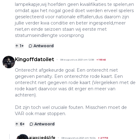
lampekapje,wij hoefden geen kwalifikaties te spelen,en
omdat ajax het nogal goed doet werden erveel spelers
geselecteerd voor nationale elftallen,dus daarom zijn
jullie verder kwa conditie en beter ingespeeld,meer
niet,en einde seizoen staan wij eerste met
stratumseindlengte voorsprong
1
+
Antwoord
Kingoffdatoilet
08 augustus 2021 om 12:38
+
19345
Onterecht afgekeurde goal. Een onterecht niet
gegeven penalty. Een onterechte rode kaart. Een
onterecht niet gegeven rode kaart (Vergeleken met de
rode kaart daarvoor was dit erger en meer van
achteren).
Dit zijn toch wel cruciale fouten. Misschien moet de
VAR ook maar stoppen.
6
+
Antwoord
ajaxcied4life
08 augustus 2021 om 15:04
+
27713