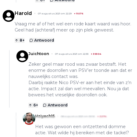
Harold
07 augustus 2021 om 22:29
+
11076
Vraag me af of het wel een rode kaart waard was hoor.
Geel had (achteraf) meer op zijn plek geweest.
8
+
Antwoord
Juichtoon
07 augustus 2021 om 22:33
+
39304
Zeker geel maar rood was zwaar bestraft. Het
enorme doorrollen van PSV’er toonde aan dat er
nauwelijks contact was.
Daarbij raakte Nico PSV-er aan het einde van z’n
actie. Impact zal dan wel meevallen. Nou ja dat
bewees het vreselijke doorrollen ook.
6
+
Antwoord
Hziyech15
08 augustus 2021 om 00:16
+
2274
Het was gewoon een ontzettend domme
actie. Wat wilde hij bereiken met die tackel?