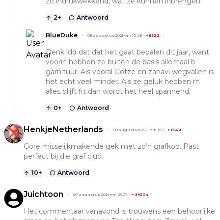
zo indrukwekkend, wat ze kunnen inbrengen.
2
+
Antwoord
BlueDuke
08 augustus 2021 om 10:48
+
5622
Denk idd dat dat het gaat bepalen dit jaar, want
voorin hebben ze buiten de basis allemaal b
garnituur. Als vooral Gotze en zahavi wegvallen is
het echt veel minder. Als ze geluk hebben rn
alles blijft fit dan wordt het heel spannend.
0
+
Antwoord
HenkjeNetherlands
08 augustus 2021 om 1:13
+
13451
Gore misselijkmakende gek met zo’n grafkop. Past
perfect bij die graf club.
10
+
Antwoord
Juichtoon
07 augustus 2021 om 23:07
+
39304
Het commentaar vanavond is trouwens een behoorlijke