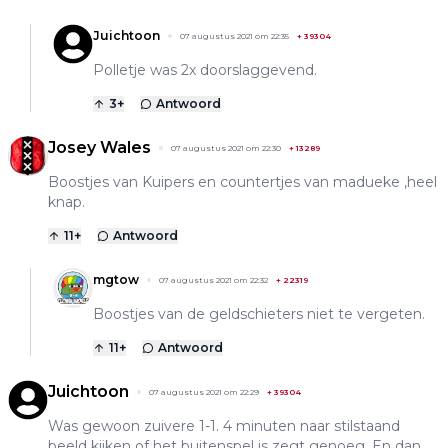
Juichtoon
07 augustus 2021 om 22:35
+
39304
Polletje was 2x doorslaggevend.
3
+
Antwoord
Josey Wales
07 augustus 2021 om 22:30
+
13289
Boostjes van Kuipers en countertjes van madueke ,heel
knap.
11
+
Antwoord
mgtow
07 augustus 2021 om 22:32
+
22319
Boostjes van de geldschieters niet te vergeten.
11
+
Antwoord
Juichtoon
07 augustus 2021 om 22:29
+
39304
Was gewoon zuivere 1-1. 4 minuten naar stilstaand
beeld kijken of het buitenspel is zegt genoeg. En dan