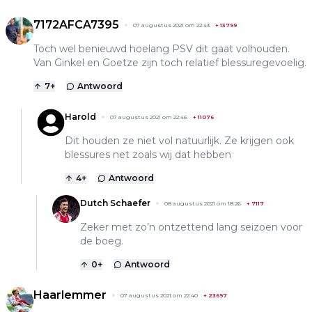
7172AFCA7395
07 augustus 2021 om 22:43
+
13799
Toch wel benieuwd hoelang PSV dit gaat volhouden.
Van Ginkel en Goetze zijn toch relatief blessuregevoelig.
7
+
Antwoord
Harold
07 augustus 2021 om 22:46
+
11076
Dit houden ze niet vol natuurlijk. Ze krijgen ook
blessures net zoals wij dat hebben
4
+
Antwoord
Dutch Schaefer
08 augustus 2021 om 18:26
+
7117
Zeker met zo’n ontzettend lang seizoen voor
de boeg.
0
+
Antwoord
Haarlemmer
07 augustus 2021 om 22:40
+
23697