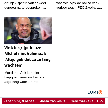
Johan Cruijff Schaal
Marco Van Ginkel
Noni Madueke
PSV