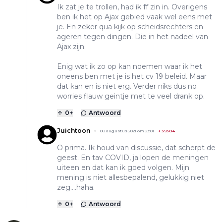
Ik zat je te trollen, had ik ff zin in. Overigens
ben ik het op Ajax gebied vaak wel eens met
je. En zeker qua kijk op scheidsrechters en
ageren tegen dingen. Die in het nadeel van
Ajax zijn.
Enig wat ik zo op kan noemen waar ik het
oneens ben met je is het cv 19 beleid. Maar
dat kan en is niet erg. Verder niks dus no
worries flauw geintje met te veel drank op.
0
+
Antwoord
Juichtoon
08 augustus 2021 om 23:01
+
39304
O prima. Ik houd van discussie, dat scherpt de
geest. En tav COVID, ja lopen de meningen
uiteen en dat kan ik goed volgen. Mijn
mening is niet allesbepalend, gelukkig niet
zeg....haha.
0
+
Antwoord