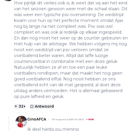
Hoe pijnlijk dit verlies ook is, ik weet dat wij aan het eind
van het seizoen gewoon weer met die schaal staan. Dit
was weer een typische psv-overwinning. De wedstrijd
kwam voor hun op het perfecte moment omdat Ajax
nog bij lange na niet compleet was. Psv was wel
compleet en was ook al redelijk op elkaar ingespeeld.
En dan nog moet het weer op de counter gebeuren en
met hulp van de arbitrage. We hebben volgens mij nog
nooit een wedstrijd van psv verloren omdat ze
voetballend beter waren. Altijd dat laffe luizige
countervoetbal in combinatie met een dosis geluk.
Natuurlijk hebben ze af en toe een paar leuke
voetballers rondlopen, maar dat maakt het nog geen
goed voetballend elftal. Nog nooit hebben ze ons
voetballend echt van de mat gespeeld, al doet deze
uitslag anders vermoeden. Het is allemaal gebaseerd
op pure lafheid en geluk.
32
+
Antwoord
GinoAFCA
07 augustus 2021 om 23:12
+
18185
Ik deel hierbij jou mening