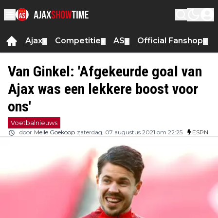
Ajax
Competitie
AS
Official Fanshop
▼
▼
▼
▼
Van Ginkel: 'Afgekeurde goal van
Ajax was een lekkere boost voor
ons'
Voetbalnieuws
door
Melle Goekoop
zaterdag, 07 augustus 2021 om 22:25
ESPN