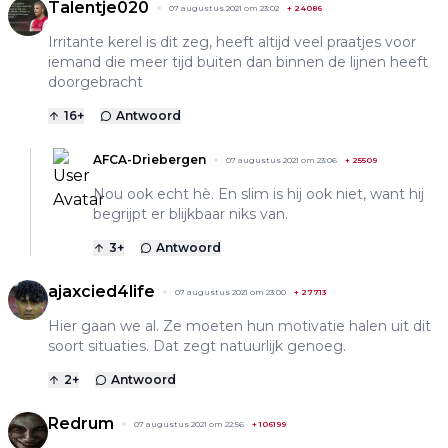
Talentje020
07 augustus 2021 om 23:02
+
24086
Irritante kerel is dit zeg, heeft altijd veel praatjes voor
iemand die meer tijd buiten dan binnen de lijnen heeft
doorgebracht
16
+
Antwoord
AFCA-Driebergen
07 augustus 2021 om 23:06
+
25509
Nou ook echt hè. En slim is hij ook niet, want hij
begrijpt er blijkbaar niks van.
3
+
Antwoord
ajaxcied4life
07 augustus 2021 om 23:00
+
27713
Hier gaan we al. Ze moeten hun motivatie halen uit dit
soort situaties. Dat zegt natuurlijk genoeg.
2
+
Antwoord
Redrum
07 augustus 2021 om 22:56
+
106199