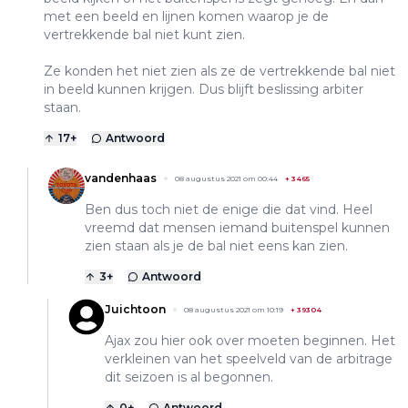
met een beeld en lijnen komen waarop je de
vertrekkende bal niet kunt zien.
Ze konden het niet zien als ze de vertrekkende bal niet
in beeld kunnen krijgen. Dus blijft beslissing arbiter
staan.
17
+
Antwoord
vandenhaas
08 augustus 2021 om 00:44
+
3465
Ben dus toch niet de enige die dat vind. Heel
vreemd dat mensen iemand buitenspel kunnen
zien staan als je de bal niet eens kan zien.
3
+
Antwoord
Juichtoon
08 augustus 2021 om 10:19
+
39304
Ajax zou hier ook over moeten beginnen. Het
verkleinen van het speelveld van de arbitrage
dit seizoen is al begonnen.
0
+
Antwoord