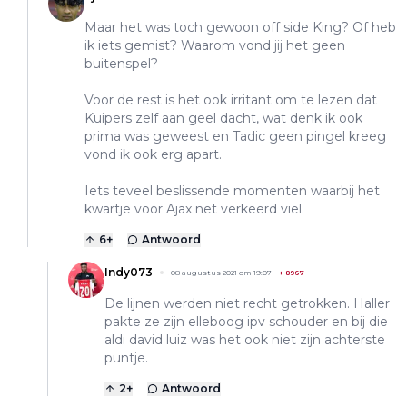
Maar het was toch gewoon off side King? Of heb
ik iets gemist? Waarom vond jij het geen
buitenspel?
Voor de rest is het ook irritant om te lezen dat
Kuipers zelf aan geel dacht, wat denk ik ook
prima was geweest en Tadic geen pingel kreeg
vond ik ook erg apart.
Iets teveel beslissende momenten waarbij het
kwartje voor Ajax net verkeerd viel.
6
+
Antwoord
Indy073
08 augustus 2021 om 19:07
+
8967
De lijnen werden niet recht getrokken. Haller
pakte ze zijn elleboog ipv schouder en bij die
aldi david luiz was het ook niet zijn achterste
puntje.
2
+
Antwoord