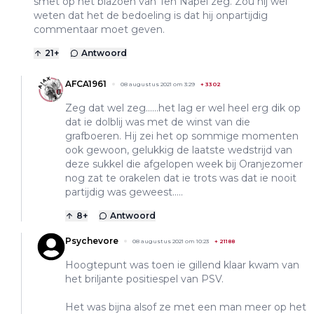
smet op het blazoen van Ten Napel zeg. Zou hij wel
weten dat het de bedoeling is dat hij onpartijdig
commentaar moet geven.
21
+
Antwoord
AFCA1961
08 augustus 2021 om 3:29
+
3302
Zeg dat wel zeg......het lag er wel heel erg dik op
dat ie dolblij was met de winst van die
grafboeren. Hij zei het op sommige momenten
ook gewoon, gelukkig de laatste wedstrijd van
deze sukkel die afgelopen week bij Oranjezomer
nog zat te orakelen dat ie trots was dat ie nooit
partijdig was geweest.....
8
+
Antwoord
Psychevore
08 augustus 2021 om 10:23
+
21188
Hoogtepunt was toen ie gillend klaar kwam van
het briljante positiespel van PSV.
Het was bijna alsof ze met een man meer op het