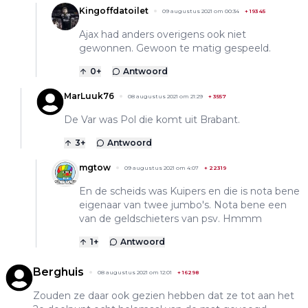
Kingoffdatoilet
09 augustus 2021 om 00:34
+
19345
Ajax had anders overigens ook niet
gewonnen. Gewoon te matig gespeeld.
0
+
Antwoord
MarLuuk76
08 augustus 2021 om 21:29
+
3557
De Var was Pol die komt uit Brabant.
3
+
Antwoord
mgtow
09 augustus 2021 om 4:07
+
22319
En de scheids was Kuipers en die is nota bene
eigenaar van twee jumbo's. Nota bene een
van de geldschieters van psv. Hmmm
1
+
Antwoord
Berghuis
08 augustus 2021 om 12:01
+
16298
Zouden ze daar ook gezien hebben dat ze tot aan het