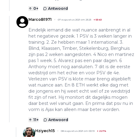
0
+
Antwoord
MarcoB1971
07 augustus 2021 om 23:23
+
5343
Eindelijk iemand die wat nuance aanbrengt in al
het negatieve gezeik. 1 PSV is 3 weken langer in
training. 2. Ze hebben maar 1 international. 3.
Blind, Klaassen, Timber, Stekelenburg, Berghuis
zijn pas 2 weken aangesloten. 4 Nico en martinez
pas 1 week. 5. Alvarez pas een paar dagen. 6
Anthony moet nog aansluiten. 7 dit is de eerste
wedstrijd om het echie en voor PSV de 4e.
Verliezen van PSV is klote maar breng alsjeblieft
wat nuance aan. En 8 ETH werkt elke dag met
die jongens en hij weet echt wel of ze wedstrijd
fit zijn of niet. Hij monitort dit dagelijks mogen
daar best wel vanuit gaan. En prima dat psv nu in
vorm is Ajax kan alleen maar beter worden.
11
+
Antwoord
Hziyech15
08 augustus 2021 om 00:13
+
2274