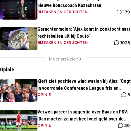
nieuwe bondscoach Kazachstan
179
BIJZAKEN EN GERUCHTEN
Geruchtenmolen: 'Ajax komt in zoektocht naar
rechtsbuiten uit bij Couto'
1025
BIJZAKEN EN GERUCHTEN
Meer artikelen
Opinie
Kieft ziet positieve wind waaien bij Ajax: 'Oogt
in voorronde Conference League fris en
5
energiek'
OPINIE
Verweij pareert suggestie over Baas en PSV:
'Dan moeten ze met heel veel geld over de
30
brug komen'
OPINIE