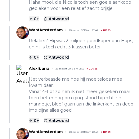
Haha mooi, die Nico is toch een goeie aankoop
gebleken voor een relatief zacht prijsje.
0
+
Antwoord
WantAmsterdam
28 maart 2018 om 22:47
+
118169
Relatief? Hij was 2 miljoen goedkoper dan Haps,
en hij is toch echt 3 klassen beter
0
+
Antwoord
AlexIbarra
28 maart 2018 om 21:55
+
20725
Het verbaasde me hoe hij moeiteloos mee
kwam daar.
Vanaf 4-1 of zo heb ik niet meer gekeken maar
toen het er nog om ging stond hij echt z'n
mannetje, bleef gaan aan die linkerkant en deed
imo bijna alles goed.
0
+
Antwoord
WantAmsterdam
28 maart 2018 om 22:48
+
118169