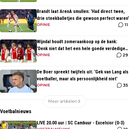
Brandt laat ArenA smullen: 'Had direct twee,
drie steekballetjes die gewoon perfect waren'
11
OPINIE
Wijndal houdt zomeraankoop op de bank:
'Denk niet dat het een hele goede verdediger
29
is'
OPINIE
De Boer spreekt twijfels uit: 'Gek van Lang als
voetballer, maar als persoonlijkheid niet'
35
OPINIE
Meer artikelen
Voetbalnieuws
LIVE 20.00 uur | SC Cambuur - Excelsior (0-3)