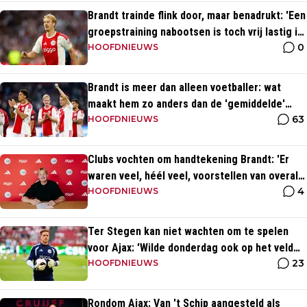
Brandt trainde flink door, maar benadrukt: 'Een
groepstraining nabootsen is toch vrij lastig in
0
je eentje'
HOOFDNIEUWS
Brandt is meer dan alleen voetballer: wat
maakt hem zo anders dan de 'gemiddelde'
63
voetballer?
HOOFDNIEUWS
Clubs vochten om handtekening Brandt: 'Er
waren veel, héél veel, voorstellen van overal
4
ter wereld'
HOOFDNIEUWS
Ter Stegen kan niet wachten om te spelen
voor Ajax: 'Wilde donderdag ook op het veld
23
staan'
HOOFDNIEUWS
Rondom Ajax: Van 't Schip aangesteld als