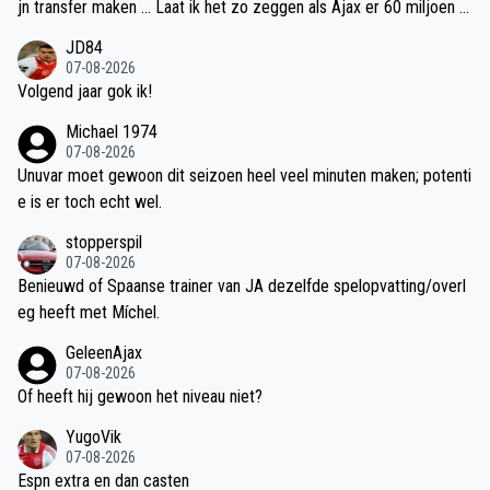
jn transfer maken … Laat ik het zo zeggen als Ajax er 60 miljoen v
oor krijgt … Dan is dat een mooie deal en een talentvolle speler m
JD84
et vergelijkbaar talent (alleen iets minder gerijpt zeg maar) moet t
07-08-2026
och wel tussen de 10-15 miljoen te krijgen zijn ?
Volgend jaar gok ik!
Michael 1974
07-08-2026
Unuvar moet gewoon dit seizoen heel veel minuten maken; potenti
e is er toch echt wel.
stopperspil
07-08-2026
Benieuwd of Spaanse trainer van JA dezelfde spelopvatting/overl
eg heeft met Míchel.
GeleenAjax
07-08-2026
Of heeft hij gewoon het niveau niet?
YugoVik
07-08-2026
Espn extra en dan casten