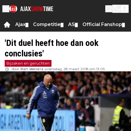
Ajax
Competitie
AS
Official Fanshop
▼
▼
▼
▼
'Dit duel heeft hoe dan ook
conclusies'
Bijzaken en geruchten
door
Bart Veenstra
woensdag, 28 maart 2018 om 13:05