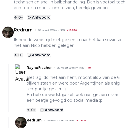
technisch en snel in balbehandeling. Dan is voetbal toch
echt op z'n mooist om te zien, heerlijk gewoon.
0
+
Antwoord
Redrum
28 maart 2018 om 13:33
+
106136
Ik heb de wedstrijd niet gezien, maar het kan sowieso
niet aan Nico hebben gelegen.
0
+
Antwoord
RaynoFischer
28 maart 2018 om 14:32
+
18
Het lag idd niet aan hem, mocht als 2 van de 6
blijven staan en werd door Argentijnen als enig
lichtpuntje gezien ;)
En heb de wedstrijd zelf ook niet gezien maar
een beetje gevolgd op social media :p
0
+
Antwoord
Redrum
28 maart 2018 om 14:47
+
106136