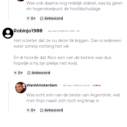
Was ook daarna nog redelijk stabiel, was bij geen
en tegendoelpunt de hoofdschuldige
0
+
Antwoord
Robinjo1988
28 maart 2018 om 13:32
+
1
Het is beter dat ze nu deze tik krijgen. Dan is iedereen
weer scherp richting het wk.
En ik hoorde dat Nico een van de betere was dus
hopelijk is hij zijn plekje niet kwijt.
0
+
Antwoord
WantAmsterdam
28 maart 2018 om 22:45
+
118169
Was echt een van de beste van Argentinië, wat
met Rojo naast zich toch erg knap is
0
+
Antwoord