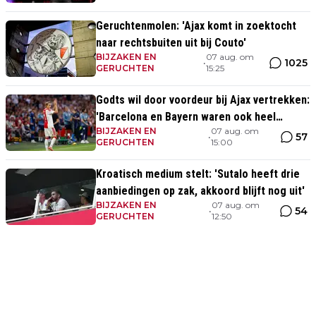
Geruchtenmolen: 'Ajax komt in zoektocht
naar rechtsbuiten uit bij Couto'
BIJZAKEN EN
07 aug. om
1025
•
GERUCHTEN
15:25
Godts wil door voordeur bij Ajax vertrekken:
'Barcelona en Bayern waren ook heel
BIJZAKEN EN
07 aug. om
serieus'
57
•
GERUCHTEN
15:00
Kroatisch medium stelt: 'Sutalo heeft drie
aanbiedingen op zak, akkoord blijft nog uit'
BIJZAKEN EN
07 aug. om
54
•
GERUCHTEN
12:50