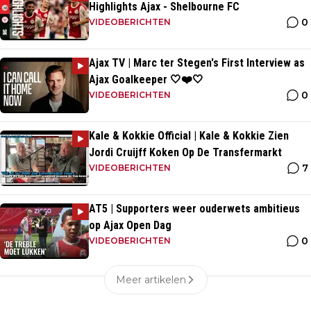
Highlights Ajax - Shelbourne FC
0
VIDEOBERICHTEN
Ajax TV | Marc ter Stegen's First Interview as
Ajax Goalkeeper 🤍❤️🤍
0
VIDEOBERICHTEN
Kale & Kokkie Official | Kale & Kokkie Zien
Jordi Cruijff Koken Op De Transfermarkt
7
VIDEOBERICHTEN
AT5 | Supporters weer ouderwets ambitieus
op Ajax Open Dag
0
VIDEOBERICHTEN
Meer artikelen