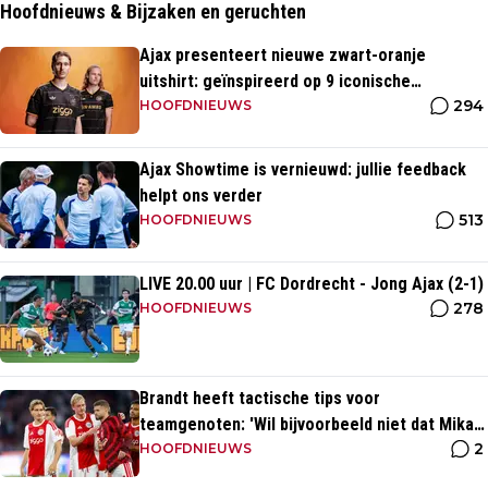
Hoofdnieuws & Bijzaken en geruchten
Ajax presenteert nieuwe zwart-oranje
uitshirt: geïnspireerd op 9 iconische
294
momenten uit clubhistorie
HOOFDNIEUWS
Ajax Showtime is vernieuwd: jullie feedback
helpt ons verder
513
HOOFDNIEUWS
LIVE 20.00 uur | FC Dordrecht - Jong Ajax (2-1)
278
HOOFDNIEUWS
Brandt heeft tactische tips voor
teamgenoten: 'Wil bijvoorbeeld niet dat Mika
2
te veel naar binnen komt'
HOOFDNIEUWS