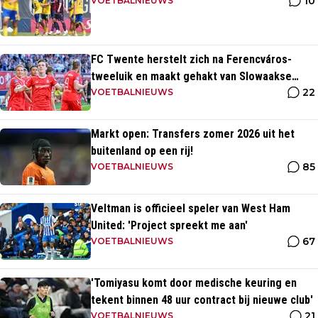
10
VOETBALNIEUWS
FC Twente herstelt zich na Ferencváros-
tweeluik en maakt gehakt van Slowaakse
22
opponent
VOETBALNIEUWS
Markt open: Transfers zomer 2026 uit het
buitenland op een rij!
85
VOETBALNIEUWS
Veltman is officieel speler van West Ham
United: 'Project spreekt me aan'
67
VOETBALNIEUWS
'Tomiyasu komt door medische keuring en
tekent binnen 48 uur contract bij nieuwe club'
21
VOETBALNIEUWS