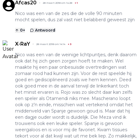
Afcas20
28 maart 2018 om 14:28
+
1
Nico was een van de zes die de volle 90 minuten
mocht spelen, dus zal vast niet belabberd geweest zijn
0
+
Antwoord
X-RaY
28 maart 2018 om 14:14
+
3
Nico was een van de weinige lichtpuntjes, denk daarom
ook dat hij zich geen zorgen hoeft te maken. Wel
maakte hij een paar onbesuisde overtredingen wat
zomaar rood had kunnen zijn. Voor de rest speelde hij
goed en gedisciplineerd zoals we hem kennen. Deed
ook goed mee in de aanval terwijl de linkerkant toch
het minst ervaren is. Rojo was zo slecht daar kan zelfs
een speler als Otamendi niks mee. Mascherano loopt
ook op z'n einde, misschien wat vertekend omdat het
middenveld van Spanje gewoon goud is. Maar dat hij
een dagje ouder wordt is duidelijk. Die Meza vind ik
trouwens ook een leuke speler. Spanje is gewoon
weergaloos en is voor mij de favoriet. Kwam tissues
tekort voor al dat kwijl wat uit me bek liep. Zo makkelijk,