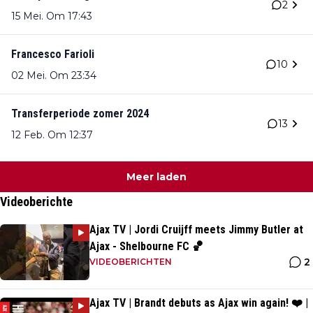
2
15 Mei. Om 17:43
Francesco Farioli
10
02 Mei. Om 23:34
Transferperiode zomer 2024
13
12 Feb. Om 12:37
Meer laden
Videoberichte
Ajax TV | Jordi Cruijff meets Jimmy Butler at
Ajax - Shelbourne FC 🏀
2
VIDEOBERICHTEN
Ajax TV | Brandt debuts as Ajax win again! ❤️ |