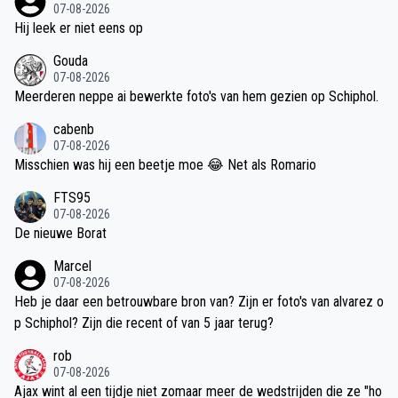
estaan. En dat Tolu mocht invallen ipv Leonardo is echt een raadse
07-08-2026
l
Hij leek er niet eens op
Gouda
07-08-2026
Meerderen neppe ai bewerkte foto's van hem gezien op Schiphol.
cabenb
07-08-2026
Misschien was hij een beetje moe 😂 Net als Romario
FTS95
07-08-2026
De nieuwe Borat
Marcel
07-08-2026
Heb je daar een betrouwbare bron van? Zijn er foto's van alvarez o
p Schiphol? Zijn die recent of van 5 jaar terug?
rob
07-08-2026
Ajax wint al een tijdje niet zomaar meer de wedstrijden die ze "ho