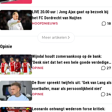
LIVE 20.00 uur | Jong Ajax gaat op bezoek bij
het FC Dordrecht van Nuijten
18
HOOFDNIEUWS
Meer artikelen
Opinie
Wijndal houdt zomeraankoop op de bank:
'Denk niet dat het een hele goede verdediger
27
is'
OPINIE
De Boer spreekt twijfels uit: 'Gek van Lang als
voetballer, maar als persoonlijkheid niet'
24
OPINIE
Leonardo ontvangt wederom forse kritiek: