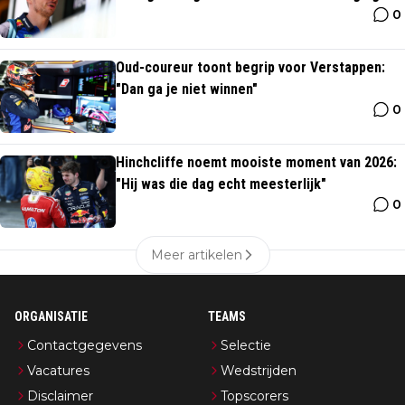
0
Grill The Grid
Oud-coureur toont begrip voor Verstappen:
"Dan ga je niet winnen"
0
Hinchcliffe noemt mooiste moment van 2026:
"Hij was die dag echt meesterlijk"
0
Meer artikelen
ORGANISATIE
TEAMS
Contactgegevens
Selectie
Vacatures
Wedstrijden
Disclaimer
Topscorers