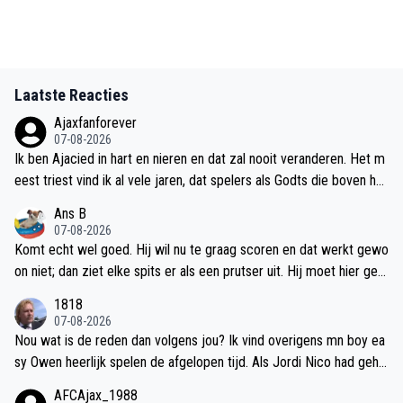
Laatste Reacties
Ajaxfanforever
07-08-2026
Ik ben Ajacied in hart en nieren en dat zal nooit veranderen. Het m
eest triest vind ik al vele jaren, dat spelers als Godts die boven het
maaiveld uitsteken, de club niet lang genoeg beter kunnen maken
Ans B
omdat er zodra ze als betere speler worden opgemerkt gelijk aan
07-08-2026
ze getrokken wordt. En er zijn er al zoveel hem voor gegaan. Volg
Komt echt wel goed. Hij wil nu te graag scoren en dat werkt gewo
ens mij moet de club vanaf nu gewoon minstens 80 a 100 miljoen
on niet; dan ziet elke spits er als een prutser uit. Hij moet hier gew
voor zulke spelers gaan vragen, dan heb je tenminste ruimte op de
oon even doorheen en dan pikt hij het scoren wel weer op. Hij hee
1818
transfermarkt om een waardige speler terug te kopen (en andere
ft veel te veel gescoord bij elke club waar hij speelde, om hier blij
07-08-2026
versterking). Hoe wil Ajax ooit weer een Europese topclub worden
vend last van te houden. Naarmate hij fitter wordt zal het ook fysie
Nou wat is de reden dan volgens jou? Ik vind overigens mn boy ea
met dit verkoop beleid? Ik heb geen idee. Gaat volgens mij op dez
k makkelijker en meer vanzelf gaan, en dat zal hij merken in z'n co
sy Owen heerlijk spelen de afgelopen tijd. Als Jordi Nico had geha
e manier niet gebeuren.
ördinatie, bewegelijkheid en vrijheid (in z'n hoofd).
ald zoals hij had gemoeten dan had Owen echt geen basis meer g
AFCAjax_1988