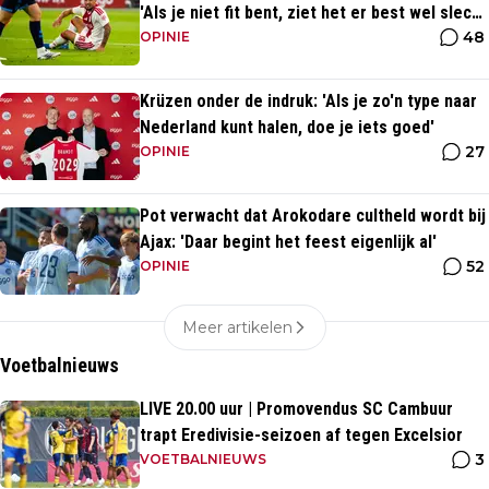
'Als je niet fit bent, ziet het er best wel slecht
48
uit'
OPINIE
Krüzen onder de indruk: 'Als je zo'n type naar
Nederland kunt halen, doe je iets goed'
27
OPINIE
Pot verwacht dat Arokodare cultheld wordt bij
Ajax: 'Daar begint het feest eigenlijk al'
52
OPINIE
Meer artikelen
Voetbalnieuws
LIVE 20.00 uur | Promovendus SC Cambuur
trapt Eredivisie-seizoen af tegen Excelsior
3
VOETBALNIEUWS