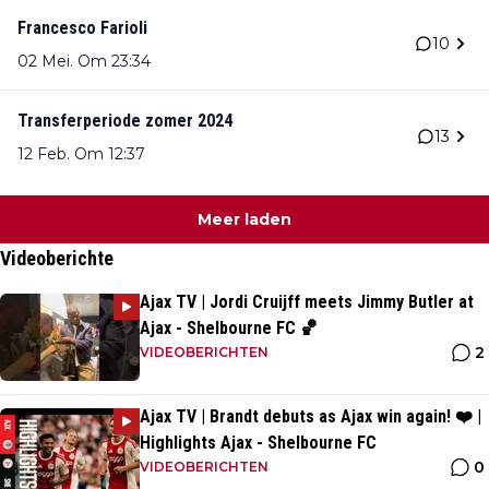
Francesco Farioli
10
02 Mei. Om 23:34
Transferperiode zomer 2024
13
12 Feb. Om 12:37
Meer laden
Videoberichte
Ajax TV | Jordi Cruijff meets Jimmy Butler at
Ajax - Shelbourne FC 🏀
2
VIDEOBERICHTEN
Ajax TV | Brandt debuts as Ajax win again! ❤️ |
Highlights Ajax - Shelbourne FC
0
VIDEOBERICHTEN