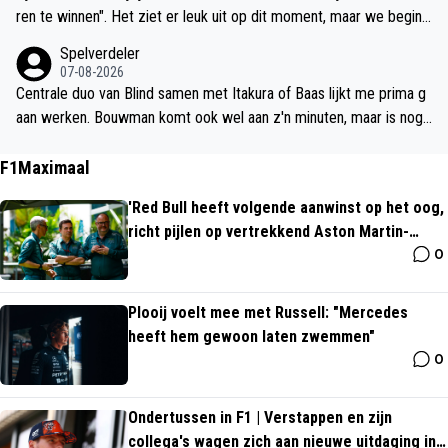
ren te winnen". Het ziet er leuk uit op dit moment, maar we beginn
en pas net. Laat hem maar lekker spelen, ik zie hem sowieso lieve
Spelverdeler
r blijven eigenlijk.
07-08-2026
Centrale duo van Blind samen met Itakura of Baas lijkt me prima g
aan werken. Bouwman komt ook wel aan z'n minuten, maar is nog
niet rijp voor de basis.
F1Maximaal
'Red Bull heeft volgende aanwinst op het oog,
richt pijlen op vertrekkend Aston Martin-
0
kopstuk'
Plooij voelt mee met Russell: "Mercedes
heeft hem gewoon laten zwemmen"
0
Ondertussen in F1 | Verstappen en zijn
collega's wagen zich aan nieuwe uitdaging in