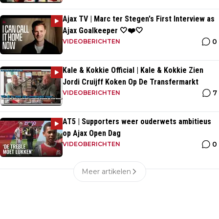
Ajax TV | Marc ter Stegen's First Interview as
Ajax Goalkeeper 🤍❤️🤍
0
VIDEOBERICHTEN
Kale & Kokkie Official | Kale & Kokkie Zien
Jordi Cruijff Koken Op De Transfermarkt
7
VIDEOBERICHTEN
AT5 | Supporters weer ouderwets ambitieus
op Ajax Open Dag
0
VIDEOBERICHTEN
Meer artikelen