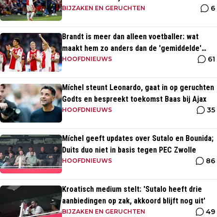
6
BIJZAKEN EN GERUCHTEN
Brandt is meer dan alleen voetballer: wat
maakt hem zo anders dan de 'gemiddelde'
61
voetballer?
HOOFDNIEUWS
Míchel steunt Leonardo, gaat in op geruchten
Godts en bespreekt toekomst Baas bij Ajax
35
HOOFDNIEUWS
Míchel geeft updates over Sutalo en Bounida;
Duits duo niet in basis tegen PEC Zwolle
86
HOOFDNIEUWS
Kroatisch medium stelt: 'Sutalo heeft drie
aanbiedingen op zak, akkoord blijft nog uit'
49
BIJZAKEN EN GERUCHTEN