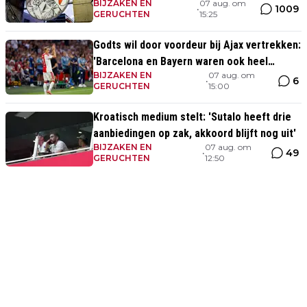
BIJZAKEN EN
07 aug. om
1009
•
GERUCHTEN
15:25
Godts wil door voordeur bij Ajax vertrekken:
'Barcelona en Bayern waren ook heel
BIJZAKEN EN
07 aug. om
serieus'
6
•
GERUCHTEN
15:00
Kroatisch medium stelt: 'Sutalo heeft drie
aanbiedingen op zak, akkoord blijft nog uit'
BIJZAKEN EN
07 aug. om
49
•
GERUCHTEN
12:50