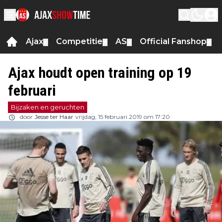
Ajax
Competitie
AS
Official Fanshop
▼
▼
▼
▼
Ajax houdt open training op 19
februari
Bijzaken en geruchten
door
Jesse ter Haar
vrijdag, 15 februari 2019 om 17:20