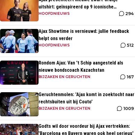
uitshirt: geïnspireerd op 9 iconische
294
momenten uit clubhistorie
HOOFDNIEUWS
Ajax Showtime is vernieuwd: jullie feedback
helpt ons verder
512
HOOFDNIEUWS
Rondom Ajax: Van 't Schip aangesteld als
nieuwe bondscoach Kazachstan
167
BIJZAKEN EN GERUCHTEN
Geruchtenmolen: 'Ajax komt in zoektocht naar
rechtsbuiten uit bij Couto'
1009
BIJZAKEN EN GERUCHTEN
Godts wil door voordeur bij Ajax vertrekken:
'Barcelona en Bayern waren ook heel serieus'