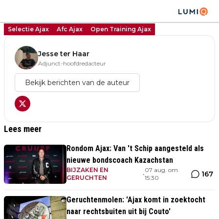
Selectie Ajax
Afc Ajax
Open Training Ajax
Jesse ter Haar
Adjunct-hoofdredacteur
Bekijk berichten van de auteur
Lees meer
Rondom Ajax: Van 't Schip aangesteld als
nieuwe bondscoach Kazachstan
BIJZAKEN EN
07 aug. om
167
•
GERUCHTEN
15:30
Geruchtenmolen: 'Ajax komt in zoektocht
naar rechtsbuiten uit bij Couto'