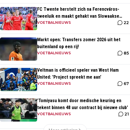
FC Twente herstelt zich na Ferencváros-
tweeluik en maakt gehakt van Slowaakse
22
opponent
VOETBALNIEUWS
Markt open: Transfers zomer 2026 uit het
buitenland op een rij!
85
VOETBALNIEUWS
Veltman is officieel speler van West Ham
United: 'Project spreekt me aan'
67
VOETBALNIEUWS
'Tomiyasu komt door medische keuring en
tekent binnen 48 uur contract bij nieuwe club'
21
VOETBALNIEUWS