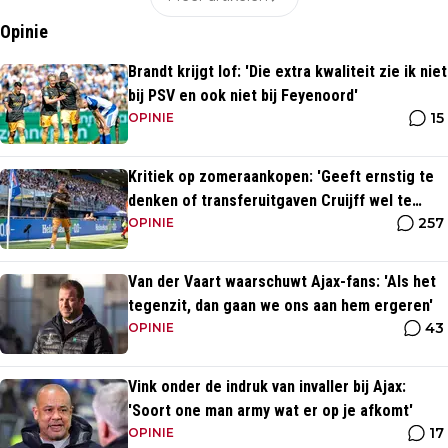
Opinie
Brandt krijgt lof: 'Die extra kwaliteit zie ik niet
bij PSV en ook niet bij Feyenoord'
15
OPINIE
Kritiek op zomeraankopen: 'Geeft ernstig te
denken of transferuitgaven Cruijff wel te
257
rechtvaardigen zijn'
OPINIE
Van der Vaart waarschuwt Ajax-fans: 'Als het
tegenzit, dan gaan we ons aan hem ergeren'
43
OPINIE
Vink onder de indruk van invaller bij Ajax:
'Soort one man army wat er op je afkomt'
17
OPINIE