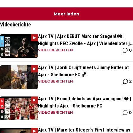
Meer laden
Videoberichte
Ajax TV | Ajax DEBUT Marc ter Stegen! 🧤 |
Highlights PEC Zwolle - Ajax | Vriendenloterij
0
Eredivisie
VIDEOBERICHTEN
Ajax TV | Jordi Cruijff meets Jimmy Butler at
Ajax - Shelbourne FC 🏀
2
VIDEOBERICHTEN
Ajax TV | Brandt debuts as Ajax win again! ❤️ |
Highlights Ajax - Shelbourne FC
0
VIDEOBERICHTEN
Ajax TV | Marc ter Stegen's First Interview as