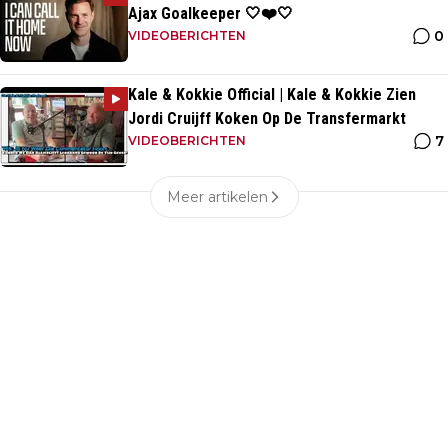
Ajax Goalkeeper 🤍❤️🤍
0
VIDEOBERICHTEN
Kale & Kokkie Official | Kale & Kokkie Zien
Jordi Cruijff Koken Op De Transfermarkt
7
VIDEOBERICHTEN
Meer artikelen