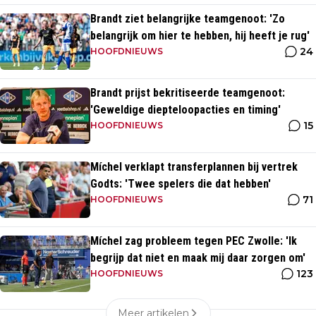
Brandt ziet belangrijke teamgenoot: 'Zo
belangrijk om hier te hebben, hij heeft je rug'
24
HOOFDNIEUWS
Brandt prijst bekritiseerde teamgenoot:
'Geweldige diepteloopacties en timing'
15
HOOFDNIEUWS
Míchel verklapt transferplannen bij vertrek
Godts: 'Twee spelers die dat hebben'
71
HOOFDNIEUWS
Míchel zag probleem tegen PEC Zwolle: 'Ik
begrijp dat niet en maak mij daar zorgen om'
123
HOOFDNIEUWS
Meer artikelen