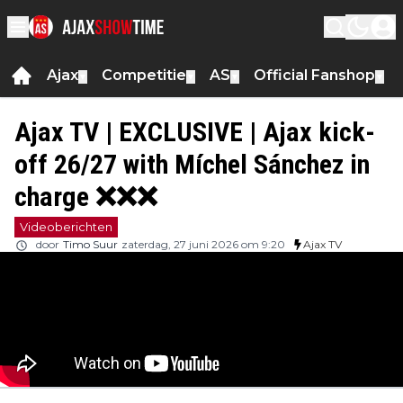
Ajax
Competitie
AS
Official Fanshop
▼
▼
▼
▼
Ajax TV | EXCLUSIVE | Ajax kick-
off 26/27 with Míchel Sánchez in
charge ❌❌❌
Videoberichten
door
Timo Suur
zaterdag, 27 juni 2026 om 9:20
Ajax TV