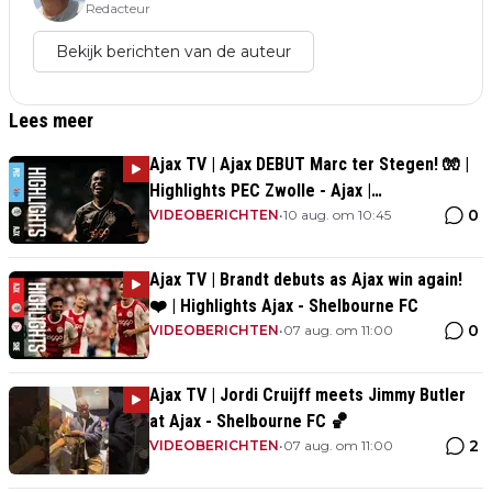
Redacteur
Bekijk berichten van de auteur
Lees meer
Ajax TV | Ajax DEBUT Marc ter Stegen! 🧤 |
Highlights PEC Zwolle - Ajax |
0
Vriendenloterij Eredivisie
VIDEOBERICHTEN
•
10 aug. om 10:45
Ajax TV | Brandt debuts as Ajax win again!
❤️ | Highlights Ajax - Shelbourne FC
0
VIDEOBERICHTEN
•
07 aug. om 11:00
Ajax TV | Jordi Cruijff meets Jimmy Butler
at Ajax - Shelbourne FC 🏀
2
VIDEOBERICHTEN
•
07 aug. om 11:00