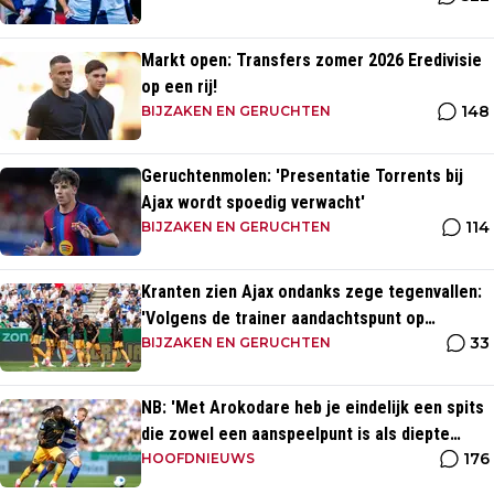
Markt open: Transfers zomer 2026 Eredivisie
op een rij!
148
BIJZAKEN EN GERUCHTEN
Geruchtenmolen: 'Presentatie Torrents bij
Ajax wordt spoedig verwacht'
114
BIJZAKEN EN GERUCHTEN
Kranten zien Ajax ondanks zege tegenvallen:
'Volgens de trainer aandachtspunt op
33
transfermarkt'
BIJZAKEN EN GERUCHTEN
NB: 'Met Arokodare heb je eindelijk een spits
die zowel een aanspeelpunt is als diepte
176
heeft'
HOOFDNIEUWS