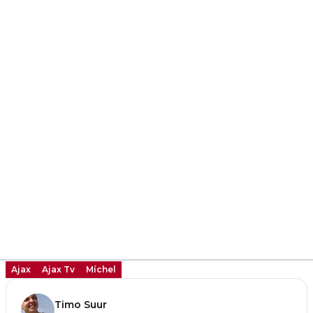
Ajax
Ajax Tv
Míchel
Timo Suur