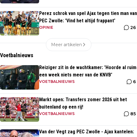
Perez schrok van spel Ajax tegen tien man van
PEC Zwolle: 'Vind het altijd frappant'
26
OPINIE
Meer artikelen
Voetbalnieuws
Reiziger zit in de wachtkamer: 'Hoorde al ruim
een week niets meer van de KNVB'
6
VOETBALNIEUWS
Markt open: Transfers zomer 2026 uit het
buitenland op een rij!
85
VOETBALNIEUWS
Van der Vegt zag PEC Zwolle - Ajax kantelen: