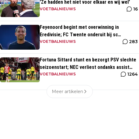
'Ze hadden het niet voor elkaar en wij wel'
16
VOETBALNIEUWS
Feyenoord begint met overwinning in
Eredivisie; FC Twente onderuit bij sc
283
Heerenveen
VOETBALNIEUWS
Fortuna Sittard stunt en bezorgt PSV slechte
seizoenstart; NEC verliest ondanks assist
1264
Tadic
VOETBALNIEUWS
Meer artikelen