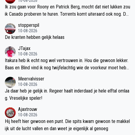
10-08-2026
Ik zou gaan voor Roony en Patrick Berg, mocht dat niet lukken zou
ik Casado proberen te huren. Torrents komt uiteraard ook nog. Dan
is het elftal wel compleet en is het vooral een kwestie van opruim
stopperspil
en. Ik zou Itakura zeker nog een kans geven. Itakura is een tactisc
10-08-2026
h sterke speler en ik denk dat hij onder Michel wel kan opbloeien.
De kranten hebben gelijk helaas
Bouwman is het ‘nog’ niet. Alleen als Godts gaat moet je uiteraard
JTajax
nog een speler halen die in de buurt komt van zijn stats. Lang is ee
10-08-2026
n vervelend mannetje maar zou voetballend een goede vervanger
Itakura heb ik echt nog wel vertrouwen in. Hou die gewoon lekker.
zijn die in de buurt kan komen van de stats van Godts
Baas en Blind vind ik nog twijfelachtig wie de voorkeur moet hebb
en.
Meervalvisser
10-08-2026
Ja daar heb je gelijk in. Regeer haalt inderdaad je hele elftal omlaa
g. Vreselijke speler!
Ajaxtrouw
10-08-2026
Hij heeft hier gewoon een punt. Die spits kwam gewoon te makkel
ijk uit de lucht vallen en dan weet je eigenlijk al genoeg