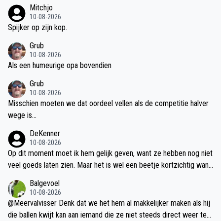
Mitchjo
10-08-2026
Spijker op zijn kop.
Grub
10-08-2026
Als een humeurige opa bovendien
Grub
10-08-2026
Misschien moeten we dat oordeel vellen als de competitie halver
wege is...
DeKenner
10-08-2026
Op dit moment moet ik hem gelijk geven, want ze hebben nog niet
veel goeds laten zien. Maar het is wel een beetje kortzichtig want
ze zijn allebei nog niet topfit + laat ze ff wennen aan een nieuw lan
Balgevoel
d en nieuwe teamgenoten.
10-08-2026
@Meervalvisser Denk dat we het hem al makkelijker maken als hij
die ballen kwijt kan aan iemand die ze niet steeds direct weer teru