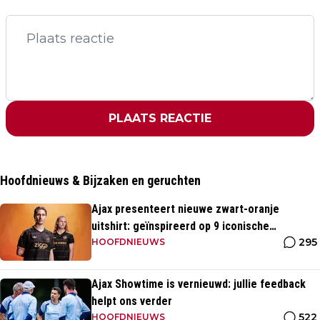
PLAATS REACTIE
Hoofdnieuws & Bijzaken en geruchten
Ajax presenteert nieuwe zwart-oranje
uitshirt: geïnspireerd op 9 iconische
295
momenten uit clubhistorie
HOOFDNIEUWS
Ajax Showtime is vernieuwd: jullie feedback
helpt ons verder
522
HOOFDNIEUWS