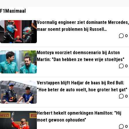
ggeeft (Regeer). De jonge Virgil van Dijk was ook nog niet zo'n hel
e beste verdediger, maar gebruikte z'n lichaam toen al wel beter d
F1Maximaal
an Bouwman. Tot op zekere hoogte zal het aan te leren zijn, maar
Voormalig engineer ziet dominante Mercedes,
ik vrees dat Bouwman bij (bijvoorbeeld) een degradatiekandidaat
maar noemt problemen bij Russell
helemaal niet aan spelen toekomt. Hij heeft in dat opzicht een 'last
0
"onacceptabel"
ig' profiel.
Montoya voorziet doemscenario bij Aston
Martin: "Dan hebben ze twee vrije stoeltjes"
0
Verstappen blijft Hadjar de baas bij Red Bull:
"Hoe beter de auto voelt, hoe groter het gat"
0
Herbert hekelt opmerkingen Hamilton: "Hij
moet gewoon ophouden"
0