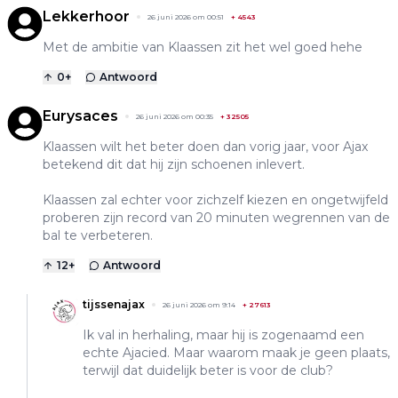
Lekkerhoor
26 juni 2026 om 00:51
+
4543
Met de ambitie van Klaassen zit het wel goed hehe
0
+
Antwoord
Eurysaces
26 juni 2026 om 00:35
+
32505
Klaassen wilt het beter doen dan vorig jaar, voor Ajax
betekend dit dat hij zijn schoenen inlevert.
Klaassen zal echter voor zichzelf kiezen en ongetwijfeld
proberen zijn record van 20 minuten wegrennen van de
bal te verbeteren.
12
+
Antwoord
tijssenajax
26 juni 2026 om 9:14
+
27613
Ik val in herhaling, maar hij is zogenaamd een
echte Ajacied. Maar waarom maak je geen plaats,
terwijl dat duidelijk beter is voor de club?