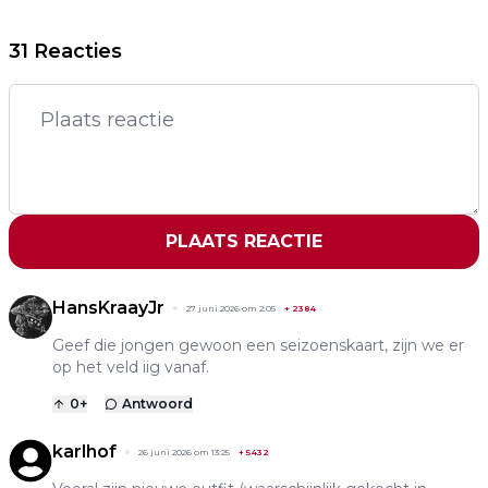
31 Reacties
PLAATS REACTIE
HansKraayJr
27 juni 2026 om 2:05
+
2384
Geef die jongen gewoon een seizoenskaart, zijn we er
op het veld iig vanaf.
0
+
Antwoord
karlhof
26 juni 2026 om 13:25
+
5432