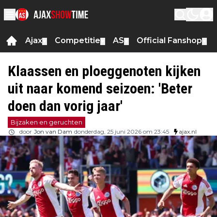
Ajax
Competitie
AS
Official Fanshop
▼
▼
▼
▼
Klaassen en ploeggenoten kijken
uit naar komend seizoen: 'Beter
doen dan vorig jaar'
Bijzaken en geruchten
door
Jon van Dam
donderdag, 25 juni 2026 om 23:45
ajax.nl