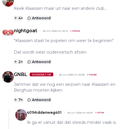
Keek Klaassen maar uit naar een andere club...
4
+
Antwoord
nightgoat
26 juni 2026 om 00:14
+
39262
"Klaassen staat te popelen om weer te beginnen"
Dat wordt weer ouderwetsch afzien.
2
+
Antwoord
GNBL
MODERATOR
26 juni 2026 om 00:06
+
119283
Jammer dat we nog een seizoen naar Klaassen en
Berghuis moeten kijken.
7
+
Antwoord
401Middenweg401
26 juni 2026 om 00:07
+
9778
Ik ga er vanuit dat dat steeds minder vaak is.