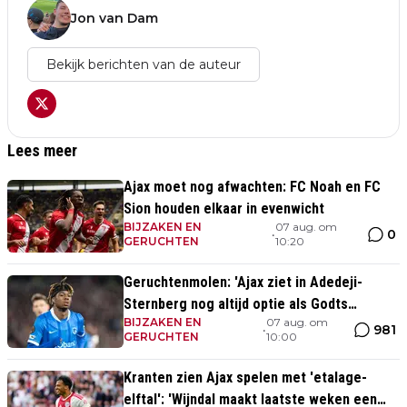
Jon van Dam
Bekijk berichten van de auteur
Lees meer
Ajax moet nog afwachten: FC Noah en FC
Sion houden elkaar in evenwicht
BIJZAKEN EN
07 aug. om
0
•
GERUCHTEN
10:20
Geruchtenmolen: 'Ajax ziet in Adedeji-
Sternberg nog altijd optie als Godts
BIJZAKEN EN
07 aug. om
vertrekt'
981
•
GERUCHTEN
10:00
Kranten zien Ajax spelen met 'etalage-
elftal': 'Wijndal maakt laatste weken een