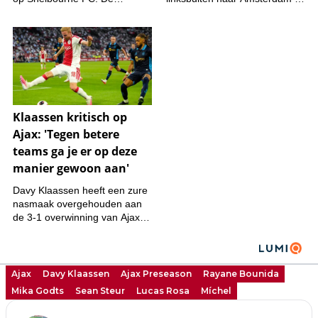
Ajax
Davy Klaassen
Ajax Preseason
Rayane Bounida
Mika Godts
Sean Steur
Lucas Rosa
Míchel