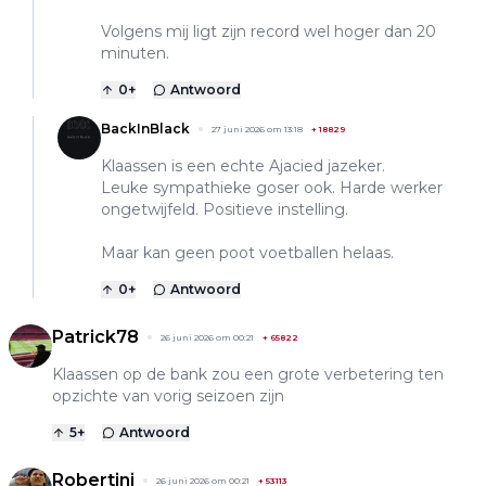
Volgens mij ligt zijn record wel hoger dan 20
minuten.
0
+
Antwoord
BackInBlack
27 juni 2026 om 13:18
+
18829
Klaassen is een echte Ajacied jazeker.
Leuke sympathieke goser ook. Harde werker
ongetwijfeld. Positieve instelling.
Maar kan geen poot voetballen helaas.
0
+
Antwoord
Patrick78
26 juni 2026 om 00:21
+
65822
Klaassen op de bank zou een grote verbetering ten
opzichte van vorig seizoen zijn
5
+
Antwoord
Robertini
26 juni 2026 om 00:21
+
53113