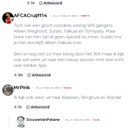
1
+
Antwoord
AFCACruijff14
25 juni 2026 om 23:56
+
183179
Toch wel een groot voordeel, weinig WK gangers.
Alleen Weghorst, Sutalo, Itakura en Tomiyasu. Maar
twee van hen zijn al geen Ajacied nu meer, Sutalo mis
je niet dus blijft alleen Itakura over.
Ben er nog niet zo mee bezig door het WK maar ik kijk
ook wel weer uit naar een nieuw seizoen met een echt
veel sterker Ajax.
0
+
Antwoord
MrPink
25 juni 2026 om 23:53
+
94212
Ik kijk ook weer uit naar Klaassen, Berghuis en Wijndal.
1
+
Antwoord
DouweVanPelane
25 juni 2026 om 23:56
+
1225