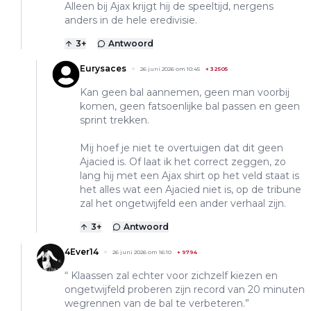
Alleen bij Ajax krijgt hij de speeltijd, nergens
anders in de hele eredivisie.
3
+
Antwoord
Eurysaces
26 juni 2026 om 10:45
+
32505
Kan geen bal aannemen, geen man voorbij
komen, geen fatsoenlijke bal passen en geen
sprint trekken.
Mij hoef je niet te overtuigen dat dit geen
Ajacied is. Of laat ik het correct zeggen, zo
lang hij met een Ajax shirt op het veld staat is
het alles wat een Ajacied niet is, op de tribune
zal het ongetwijfeld een ander verhaal zijn.
3
+
Antwoord
4Ever14
26 juni 2026 om 16:10
+
9794
“ Klaassen zal echter voor zichzelf kiezen en
ongetwijfeld proberen zijn record van 20 minuten
wegrennen van de bal te verbeteren.”