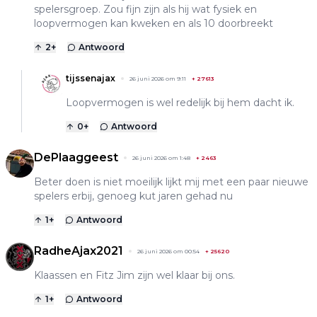
spelersgroep. Zou fijn zijn als hij wat fysiek en
loopvermogen kan kweken en als 10 doorbreekt
2
+
Antwoord
tijssenajax
26 juni 2026 om 9:11
+
27613
Loopvermogen is wel redelijk bij hem dacht ik.
0
+
Antwoord
DePlaaggeest
26 juni 2026 om 1:48
+
2463
Beter doen is niet moeilijk lijkt mij met een paar nieuwe
spelers erbij, genoeg kut jaren gehad nu
1
+
Antwoord
RadheAjax2021
26 juni 2026 om 00:54
+
25620
Klaassen en Fitz Jim zijn wel klaar bij ons.
1
+
Antwoord