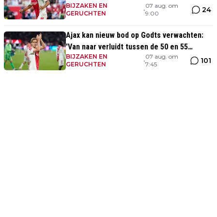
BIJZAKEN EN
07 aug. om
prima indruk'
24
•
GERUCHTEN
9:00
Ajax kan nieuw bod op Godts verwachten:
'Van naar verluidt tussen de 50 en 55
BIJZAKEN EN
07 aug. om
miljoen euro'
101
•
GERUCHTEN
7:45