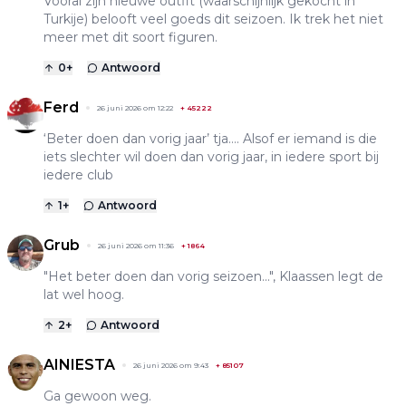
Vooral zijn nieuwe outfit (waarschijnlijk gekocht in
Turkije) belooft veel goeds dit seizoen. Ik trek het niet
meer met dit soort figuren.
0
+
Antwoord
Ferd
26 juni 2026 om 12:22
+
45222
‘Beter doen dan vorig jaar’ tja…. Alsof er iemand is die
iets slechter wil doen dan vorig jaar, in iedere sport bij
iedere club
1
+
Antwoord
Grub
26 juni 2026 om 11:36
+
1864
"Het beter doen dan vorig seizoen...", Klaassen legt de
lat wel hoog.
2
+
Antwoord
AINIESTA
26 juni 2026 om 9:43
+
85107
Ga gewoon weg.