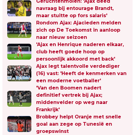
Geruchtenmolen: 'Ajax deed
navraag bij entourage Brandt,
maar stuitte op fors salaris'
Rondom Ajax: Ajacieden melden
zich op De Toekomst in aanloop
naar nieuw seizoen
'Ajax en Henrique naderen elkaar,
club heeft goede hoop op
persoonlijk akkoord met back'
Ajax legt talentvolle verdediger
(16) vast: 'Heeft de kenmerken van
een moderne voetballer'
'Van den Boomen nadert
definitief vertrek bij Ajax;
middenvelder op weg naar
Frankrijk'
Brobbey helpt Oranje met snelle
goal aan zege op Tunesië en
groepswinst