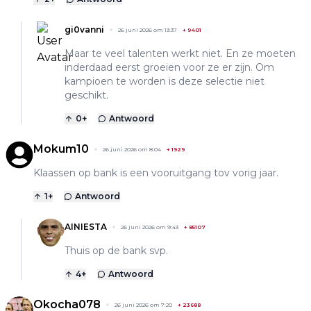
gi0vanni
26 juni 2026 om 13:37
+
9401
Maar te veel talenten werkt niet. En ze moeten
inderdaad eerst groeien voor ze er zijn. Om
kampioen te worden is deze selectie niet
geschikt.
0
+
Antwoord
Mokum10
26 juni 2026 om 8:04
+
1929
Klaassen op bank is een vooruitgang tov vorig jaar.
1
+
Antwoord
AINIESTA
26 juni 2026 om 9:43
+
85107
Thuis op de bank svp.
4
+
Antwoord
Okocha078
26 juni 2026 om 7:20
+
23688