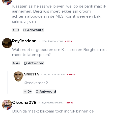
Klaassen zal helaas wel blijven, wel op de bank mag ik
aannemen. Berghuis moet lekker zijn droom
achtena:afbouwen in de MLS. Komt weer een bak
salaris vrij dan
1
+
Antwoord
RayJordaan
26 juni 2026 om 7:09
+
8735
Wat moet er gebeuren om Klaassen en Berghuis niet
meer te laten spelen?
4
+
Antwoord
AINIESTA
26 juni 2026 om 9:44
+
85107
Kleedkamer 2.
0
+
Antwoord
Okocha078
26 juni 2026 om 2:46
+
23688
Bounida maakt blijkbaar toch indruk binnen de