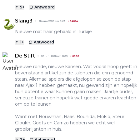
5
+
Antwoord
Slang3
26 juni 2026 om 8:49
+
64854
Nieuwe mat haar gehaald in Turkije
1
+
Antwoord
De Stift
26 juni 2026 om 8:08
+
8600
Nieuwe ronde, nieuwe kansen. Wat vooral hoop geeft in
bovenstaand artikel zijn de talenten die erin genoemd
staan. Allemaal spelers die afgelopen seizoen de stap
naar Ajax 1 hebben gemaakt, nu gewend zijn en hopelijk
hún potentie waar kunnen gaan maken. Jaartje ouder,
serieuze trainer en hopelijk wat goede ervaren krachten
om op te leunen.
Want met Bouwman, Baas, Bounida, Mokio, Steur,
Gloukh, Godts en Carrizo hebben we echt wel
groeibriljanten in huis.
2
+
Antwoord