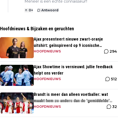
Meneer is een echte connaisseur!!
0
+
Antwoord
Hoofdnieuws & Bijzaken en geruchten
Ajax presenteert nieuwe zwart-oranje
uitshirt: geïnspireerd op 9 iconische
294
momenten uit clubhistorie
HOOFDNIEUWS
Ajax Showtime is vernieuwd: jullie feedback
helpt ons verder
512
HOOFDNIEUWS
Brandt is meer dan alleen voetballer: wat
maakt hem zo anders dan de 'gemiddelde'
32
voetballer?
HOOFDNIEUWS