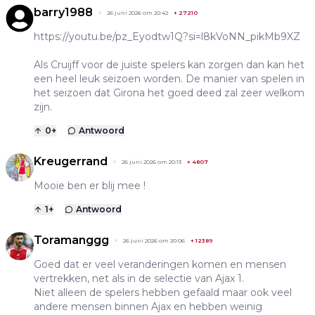
barry1988
26 juni 2026 om 20:42
+
27210
https://youtu.be/pz_Eyodtw1Q?si=l8kVoNN_pikMb9XZ
Als Cruijff voor de juiste spelers kan zorgen dan kan het
een heel leuk seizoen worden. De manier van spelen in
het seizoen dat Girona het goed deed zal zeer welkom
zijn.
0
+
Antwoord
Kreugerrand
26 juni 2026 om 20:13
+
4807
Mooie ben er blij mee !
1
+
Antwoord
Toramanggg
26 juni 2026 om 20:06
+
12389
Goed dat er veel veranderingen komen en mensen
vertrekken, net als in de selectie van Ajax 1.
Niet alleen de spelers hebben gefaald maar ook veel
andere mensen binnen Ajax en hebben weinig