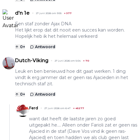
d'n 1e
27 juni 2026 om 9:55
+
377
Een staf zonder Ajax DNA
Het lijkt erop dat dit nooit een succes kan worden.
Hopelijk heb ik het helemaal verkeerd
0
+
Antwoord
Dutch-Viking
27 juni 2026 om 5:04
+
70
Leuk en ben benieuwd hoe dit gaat werken. 1 ding
vindt ik erg jammer dat er geen ras Ajacieden in het
technisch staf zit.
0
+
Antwoord
Ferd
27 juni 2026 om 6:47
+
45277
want dat heeft de laatste jaren zo goed
uitgepakt he.... Alleen onder Farioli zat er geen ras
Ajacied in de staf (Dave Vos vind ik geen ras-
Ajacied) en toen hadden we als club geen last