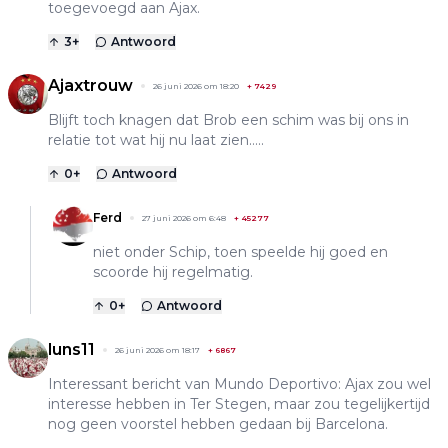
toegevoegd aan Ajax.
3
+
Antwoord
Ajaxtrouw
26 juni 2026 om 18:20
+
7429
Blijft toch knagen dat Brob een schim was bij ons in
relatie tot wat hij nu laat zien…..
0
+
Antwoord
Ferd
27 juni 2026 om 6:48
+
45277
niet onder Schip, toen speelde hij goed en
scoorde hij regelmatig.
0
+
Antwoord
luns11
26 juni 2026 om 18:17
+
6867
Interessant bericht van Mundo Deportivo: Ajax zou wel
interesse hebben in Ter Stegen, maar zou tegelijkertijd
nog geen voorstel hebben gedaan bij Barcelona.