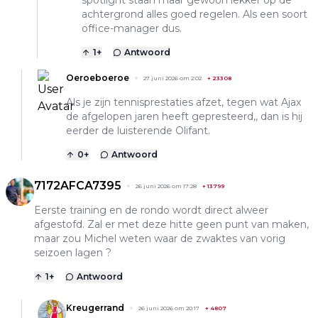
achtergrond alles goed regelen. Als een soort
office-manager dus.
1
+
Antwoord
Oeroeboeroe
27 juni 2026 om 2:02
+
23308
Als je zijn tennisprestaties afzet, tegen wat Ajax
de afgelopen jaren heeft gepresteerd,, dan is hij
eerder de luisterende Olifant.
0
+
Antwoord
7172AFCA7395
26 juni 2026 om 17:28
+
13799
Eerste training en de rondo wordt direct alweer
afgestofd. Zal er met deze hitte geen punt van maken,
maar zou Michel weten waar de zwaktes van vorig
seizoen lagen ?
1
+
Antwoord
Kreugerrand
26 juni 2026 om 20:17
+
4807