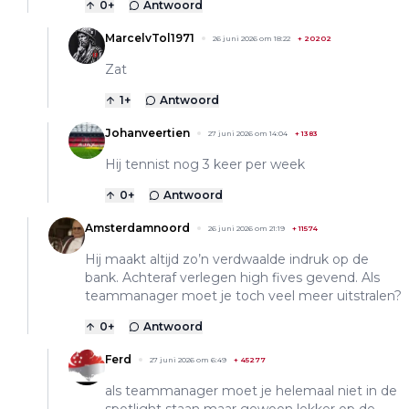
0
+
Antwoord
MarcelvTol1971
26 juni 2026 om 18:22
+
20202
Zat
1
+
Antwoord
Johanveertien
27 juni 2026 om 14:04
+
1383
Hij tennist nog 3 keer per week
0
+
Antwoord
Amsterdamnoord
26 juni 2026 om 21:19
+
11574
Hij maakt altijd zo’n verdwaalde indruk op de
bank. Achteraf verlegen high fives gevend. Als
teammanager moet je toch veel meer uitstralen?
0
+
Antwoord
Ferd
27 juni 2026 om 6:49
+
45277
als teammanager moet je helemaal niet in de
spotlight staan maar gewoon lekker op de