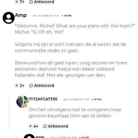
7
+
Antwoord
Amp
26 juni 2026 om 17:41
+
45085
"Welcome, Michel! What are your plans with this team?"
Michel: "Sí. Oh eh, Yes!".
Volgens mij zijn er echt mensen die al weten dat de
communicatie straks zo gaat...
Benieuwd hoe dit gaat lopen, vorig seizoen en twee
seizoenen daarvoor had je een lekker volbloed
hollandse staf. Met alle gevolgen van dien.
2
+
Antwoord
7172AFCA7395
26 juni 2026 om 17:51
+
13799
Om het vervolgens niet te corrigeren,maar
gewoon beunhaas Grim aan te stellen.
4
+
Antwoord
Amp
26 juni 2026 om 18:13
+
45085