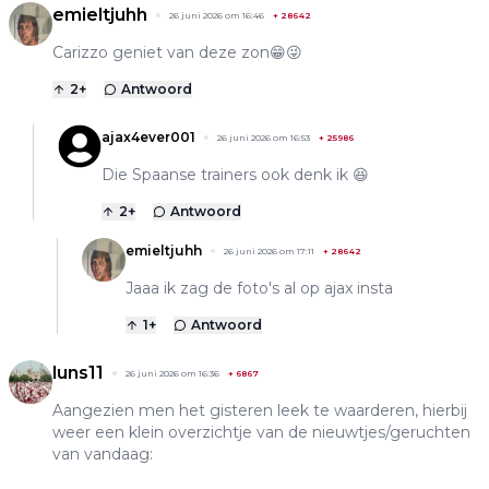
emieltjuhh
26 juni 2026 om 16:46
+
28642
Carizzo geniet van deze zon😁😜
2
+
Antwoord
ajax4ever001
26 juni 2026 om 16:53
+
25986
Die Spaanse trainers ook denk ik 😆
2
+
Antwoord
emieltjuhh
26 juni 2026 om 17:11
+
28642
Jaaa ik zag de foto's al op ajax insta
1
+
Antwoord
luns11
26 juni 2026 om 16:36
+
6867
Aangezien men het gisteren leek te waarderen, hierbij
weer een klein overzichtje van de nieuwtjes/geruchten
van vandaag: