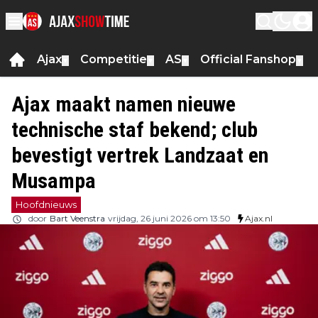
Ajax
Competitie
AS
Official Fanshop
▼
▼
▼
▼
Ajax maakt namen nieuwe
technische staf bekend; club
bevestigt vertrek Landzaat en
Musampa
Hoofdnieuws
door
Bart Veenstra
vrijdag, 26 juni 2026 om 13:50
Ajax.nl