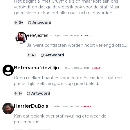
Het begint al met Cruyff die zich maar kort aan ons
verbindt en dat geldt vrees ik ook voor de staf. Maar
goed slechter kan het allemaal toch niet worden….
0
+
Antwoord
eenAjaxfan
26 juni 2026 om 18:18
+
25000
Ja, want contracten worden nooit verlengd ofzo...
4
+
Antwoord
Betervanafdezijlijn
26 juni 2026 om 18:16
+
4340
Geen melkertbaantjes voor echte Ajacieden. Lijkt me
prima. Lijkt zelfs enigszins op goed beleid.
1
+
Antwoord
HarrierDuBois
26 juni 2026 om 17:58
+
46987
Kan dat gejank over staf invulling etc weer de
prullenbak in.