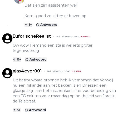
Dat zien zijn assistenten wel!
Komt goed ze zitten er boven op
1
+
Antwoord
EuforischeRealist
26 juni 2026 om 16:52
+
18240
Ow wow 1 iemand een sta is wel iets groter
tegenwoordig
0
+
Antwoord
ajax4ever001
26 juni 2026 om 16:49
+
25986
Uit betrouwbare bronnen heb ik vernomen dat Verweij
nu een frikandel aan het bakken is en Driessen een
glaasje azijn aan het inschenken is ter voorbereiding van
een TG column voor maandag op het beleid van Jordi in
de Telegraaf.
5
+
Antwoord