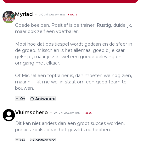
Myriad
27 juni 2026 om 11:55
+
10216
Goede beelden. Positief is de trainer. Rustig, duidelijk,
maar ook zelf een voetballer.
Mooi hoe dat positiespel wordt gedaan en de sfeer in
de groep. Misschien is het allemaal goed bij elkaar
geknipt, maar je ziet wel een goede beleving en
omgang met elkaar.
Of Michel een toptrainer is, dan moeten we nog zien,
maar hij lijkt me wel in staat om een goed team te
bouwen.
0
+
Antwoord
Vluimscherp
27 juni 2026 om 10:51
+
2586
Dit kan niet anders dan een groot succes worden,
precies zoals Johan het gewild zou hebben.
0
+
Antwoord