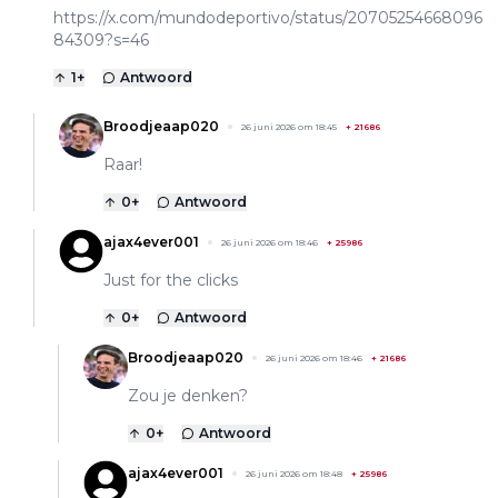
https://x.com/mundodeportivo/status/20705254668096
84309?s=46
1
+
Antwoord
Broodjeaap020
26 juni 2026 om 18:45
+
21686
Raar!
0
+
Antwoord
ajax4ever001
26 juni 2026 om 18:46
+
25986
Just for the clicks
0
+
Antwoord
Broodjeaap020
26 juni 2026 om 18:46
+
21686
Zou je denken?
0
+
Antwoord
ajax4ever001
26 juni 2026 om 18:48
+
25986