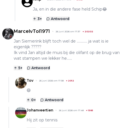
Ja, en in die andere fase held Schip😂
3
+
Antwoord
MarcelvTol1971
26 juni 2026 om 17:37
+
20202
Jan Siemerink blijft toch wel de ............ ja wat is ie
eigenlijk ?????
Ik vind Jan altijd de muis bij die olifant op de brug van
wat stampen we lekker he......
5
+
Antwoord
Tov
26 juni 2026 om 17:38
+
2012
😄
0
+
Antwoord
Johanveertien
26 juni 2026 om 17:48
+
1383
Hij zit op tennis