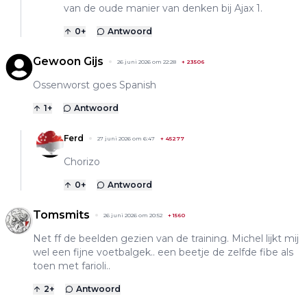
van de oude manier van denken bij Ajax 1.
0
+
Antwoord
Gewoon Gijs
26 juni 2026 om 22:28
+
23506
Ossenworst goes Spanish
1
+
Antwoord
Ferd
27 juni 2026 om 6:47
+
45277
Chorizo
0
+
Antwoord
Tomsmits
26 juni 2026 om 20:52
+
1560
Net ff de beelden gezien van de training. Michel lijkt mij
wel een fijne voetbalgek.. een beetje de zelfde fibe als
toen met farioli..
2
+
Antwoord