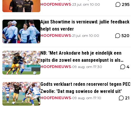
295
momenten uit clubhistorie
HOOFDNIEUWS
•
23 jul. om 10:00
Ajax Showtime is vernieuwd: jullie feedback
helpt ons verder
520
HOOFDNIEUWS
•
21 jul. om 10:00
NB: 'Met Arokodare heb je eindelijk een
spits die zowel een aanspeelpunt is als
4
diepte heeft'
HOOFDNIEUWS
•
09 aug. om 17:30
Godts verklaart reden reserverol tegen PEC
Zwolle: 'Dat mag sowieso de wereld uit'
21
HOOFDNIEUWS
•
09 aug. om 17:10