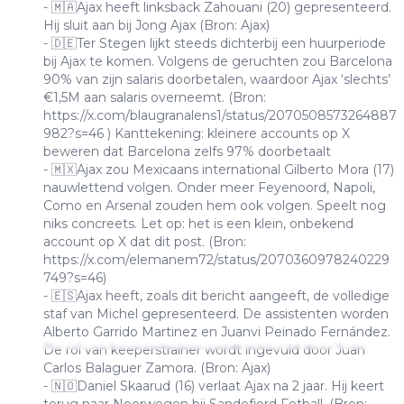
- 🇲🇦Ajax heeft linksback Zahouani (20) gepresenteerd.
Hij sluit aan bij Jong Ajax (Bron: Ajax)
- 🇩🇪Ter Stegen lijkt steeds dichterbij een huurperiode
bij Ajax te komen. Volgens de geruchten zou Barcelona
90% van zijn salaris doorbetalen, waardoor Ajax ‘slechts’
€1,5M aan salaris overneemt. (Bron:
https://x.com/blaugranalens1/status/2070508573264887
982?s=46
) Kanttekening: kleinere accounts op X
beweren dat Barcelona zelfs 97% doorbetaalt
- 🇲🇽Ajax zou Mexicaans international Gilberto Mora (17)
nauwlettend volgen. Onder meer Feyenoord, Napoli,
Como en Arsenal zouden hem ook volgen. Speelt nog
niks concreets. Let op: het is een klein, onbekend
account op X dat dit post. (Bron:
https://x.com/elemanem72/status/2070360978240229
749?s=46)
- 🇪🇸Ajax heeft, zoals dit bericht aangeeft, de volledige
staf van Michel gepresenteerd. De assistenten worden
Alberto Garrido Martinez en Juanvi Peinado Fernández.
De rol van keeperstrainer wordt ingevuld door Juan
Carlos Balaguer Zamora. (Bron: Ajax)
- 🇳🇴Daniel Skaarud (16) verlaat Ajax na 2 jaar. Hij keert
terug naar Noorwegen bij Sandefjord Fotball. (Bron: