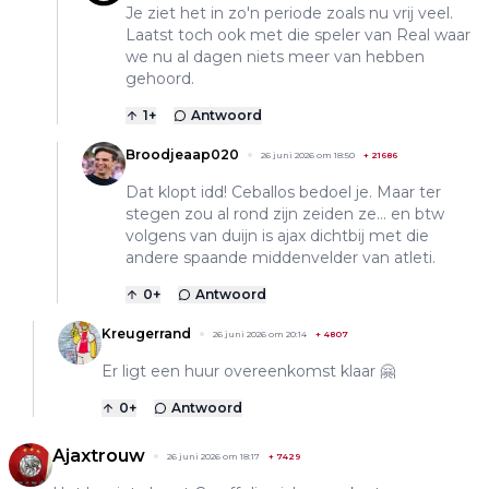
Je ziet het in zo'n periode zoals nu vrij veel.
Laatst toch ook met die speler van Real waar
we nu al dagen niets meer van hebben
gehoord.
1
+
Antwoord
Broodjeaap020
26 juni 2026 om 18:50
+
21686
Dat klopt idd! Ceballos bedoel je. Maar ter
stegen zou al rond zijn zeiden ze… en btw
volgens van duijn is ajax dichtbij met die
andere spaande middenvelder van atleti.
0
+
Antwoord
Kreugerrand
26 juni 2026 om 20:14
+
4807
Er ligt een huur overeenkomst klaar 🤗
0
+
Antwoord
Ajaxtrouw
26 juni 2026 om 18:17
+
7429