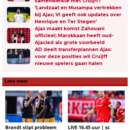
samenwerkte met Cruijff?
'Landzaat en Musampa vertrekken
bij Ajax; VI geeft ook updates over
Henrique en Ter Stegen'
Ajax maakt komst Zahouani
officieel; Marokkaan heeft oud-
Ajacied als grote voorbeeld
AD deelt transferplannen Ajax:
voor deze posities wil Cruijff
nieuwe spelers gaan halen