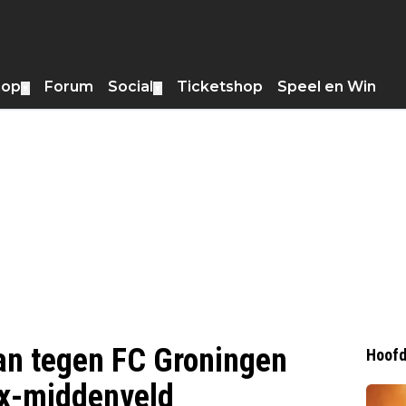
hop
Forum
Social
Ticketshop
Speel en Win
▼
▼
an tegen FC Groningen
Hoofd
ax-middenveld