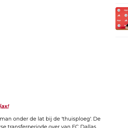
jax!
man onder de lat bij de 'thuisploeg'. De
e transferperiode over van FC Dallas