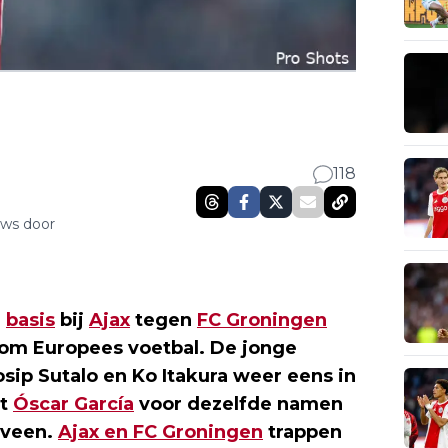
118
uws door
e
basis
bij
Ajax
tegen
FC Groningen
s om Europees voetbal. De jonge
sip Sutalo en Ko Itakura weer eens in
st
Óscar García
voor dezelfde namen
nveen.
Ajax en FC Groningen
trappen