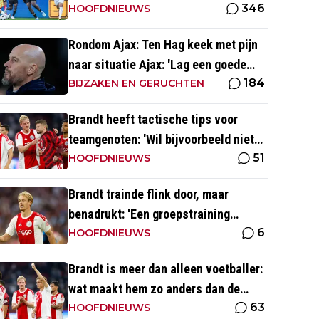
346
seizoensopener tegen FC Dordrecht
HOOFDNIEUWS
Rondom Ajax: Ten Hag keek met pijn
naar situatie Ajax: 'Lag een goede
184
basis om op voort te borduren'
BIJZAKEN EN GERUCHTEN
Brandt heeft tactische tips voor
teamgenoten: 'Wil bijvoorbeeld niet
51
dat Mika te veel naar binnen komt'
HOOFDNIEUWS
Brandt trainde flink door, maar
benadrukt: 'Een groepstraining
6
nabootsen is toch vrij lastig in je
HOOFDNIEUWS
eentje'
Brandt is meer dan alleen voetballer:
wat maakt hem zo anders dan de
63
'gemiddelde' voetballer?
HOOFDNIEUWS