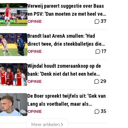
Verweij pareert suggestie over Baas
en PSV: 'Dan moeten ze met heel veel
37
geld over de brug komen'
OPINIE
Brandt laat ArenA smullen: 'Had
direct twee, drie steekballetjes die
17
gewoon perfect waren'
OPINIE
Wijndal houdt zomeraankoop op de
bank: 'Denk niet dat het een hele
29
goede verdediger is'
OPINIE
De Boer spreekt twijfels uit: 'Gek van
Lang als voetballer, maar als
35
persoonlijkheid niet'
OPINIE
Meer artikelen