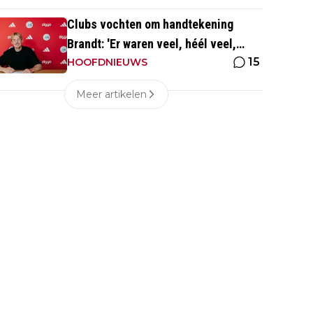
Clubs vochten om handtekening
Brandt: 'Er waren veel, héél veel,
15
voorstellen van overal ter wereld'
HOOFDNIEUWS
Meer artikelen