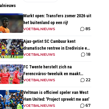
alnieuws
Markt open: Transfers zomer 2026 uit
het buitenland op een rij!
85
VOETBALNIEUWS
Ajax-getint SC Cambuur kent
dramatische rentree in Eredivisie en
18
krijgt pak slaag in eigen huis
VOETBALNIEUWS
FC Twente herstelt zich na
Ferencváros-tweeluik en maakt
22
gehakt van Slowaakse opponent
VOETBALNIEUWS
Veltman is officieel speler van West
Ham United: 'Project spreekt me aan'
67
VOETBALNIEUWS