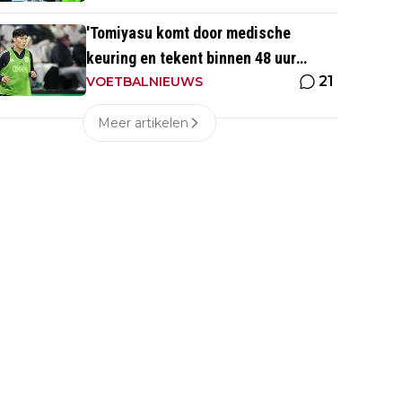
'Tomiyasu komt door medische
keuring en tekent binnen 48 uur
21
contract bij nieuwe club'
VOETBALNIEUWS
Meer artikelen