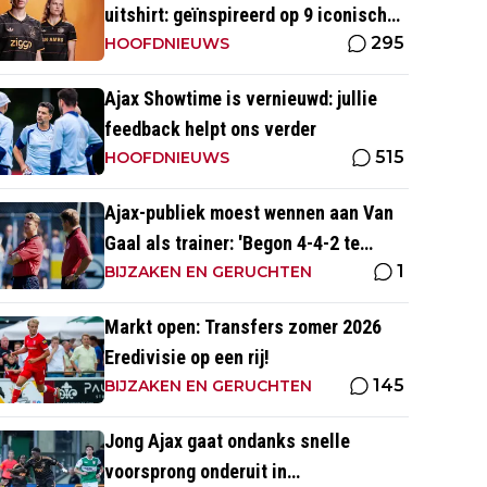
uitshirt: geïnspireerd op 9 iconische
295
momenten uit clubhistorie
HOOFDNIEUWS
Ajax Showtime is vernieuwd: jullie
feedback helpt ons verder
515
HOOFDNIEUWS
Ajax-publiek moest wennen aan Van
Gaal als trainer: 'Begon 4-4-2 te
1
spelen, schoppen tegen de kerk'
BIJZAKEN EN GERUCHTEN
Markt open: Transfers zomer 2026
Eredivisie op een rij!
145
BIJZAKEN EN GERUCHTEN
Jong Ajax gaat ondanks snelle
voorsprong onderuit in