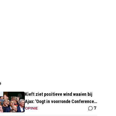
e
Kieft ziet positieve wind waaien bij
Ajax: 'Oogt in voorronde Conference
7
League fris en energiek'
OPINIE