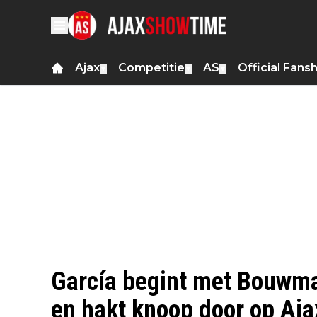
Ajax
Competitie
AS
Official Fans
▼
▼
▼
García begint met Bouwm
en hakt knoop door op Aj