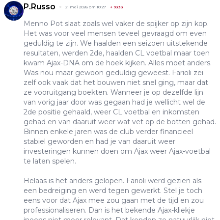
P.Russo
21 mei 2026 om 10:27
+
9333
Menno Pot slaat zoals wel vaker de spijker op zijn kop.
Het was voor veel mensen teveel gevraagd om even
geduldig te zijn. We haalden een seizoen uitstekende
resultaten, werden 2de, haalden CL voetbal maar toen
kwam Ajax-DNA om de hoek kijken. Alles moet anders.
Was nou maar gewoon geduldig geweest. Farioli zei
zelf ook vaak dat het bouwen niet snel ging, maar dat
ze vooruitgang boekten. Wanneer je op dezelfde lijn
van vorig jaar door was gegaan had je wellicht wel de
2de positie gehaald, weer CL voetbal en inkomsten
gehad en van daaruit weer wat vet op de botten gehad.
Binnen enkele jaren was de club verder financieel
stabiel geworden en had je van daaruit weer
investeringen kunnen doen om Ajax weer Ajax-voetbal
te laten spelen.
Helaas is het anders gelopen. Farioli werd gezien als
een bedreiging en werd tegen gewerkt. Stel je toch
eens voor dat Ajax mee zou gaan met de tijd en zou
professionaliseren. Dan is het bekende Ajax-kliekje