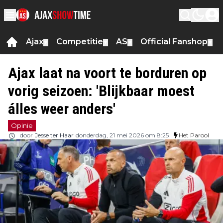
Ajax
Competitie
AS
Official Fanshop
▼
▼
▼
▼
Ajax laat na voort te borduren op
vorig seizoen: 'Blijkbaar moest
álles weer anders'
Opinie
door
Jesse ter Haar
donderdag, 21 mei 2026 om 8:25
Het Parool