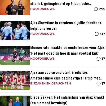
uitshirt: geïnspireerd op 9 iconische
295
momenten uit clubhistorie
HOOFDNIEUWS
Ajax Showtime is vernieuwd: jullie feedback
helpt ons verder
517
HOOFDNIEUWS
Monserrate maakte bewuste keuze voor Ajax:
'Het past goed bij hoe ik naar voetbal kijk’
17
HOOFDNIEUWS
Ajax aan vooravond start Eredivisie:
Amsterdamse club begint vrijwel altijd met
17
zege
BIJZAKEN EN GERUCHTEN
Diepe Zakken: Het salarishuis van Ajax kraakt
(en niemand bezuinigt)