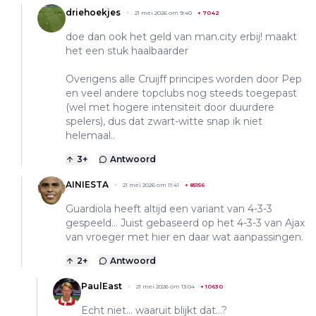
driehoekjes
21 mei 2026 om 9:40
+
7042
doe dan ook het geld van man.city erbij! maakt
het een stuk haalbaarder
Overigens alle Cruijff principes worden door Pep
en veel andere topclubs nog steeds toegepast
(wel met hogere intensiteit door duurdere
spelers), dus dat zwart-witte snap ik niet
helemaal..
3
+
Antwoord
AINIESTA
21 mei 2026 om 11:41
+
85156
Guardiola heeft altijd een variant van 4-3-3
gespeeld... Juist gebaseerd op het 4-3-3 van Ajax
van vroeger met hier en daar wat aanpassingen.
2
+
Antwoord
PaulEast
21 mei 2026 om 13:04
+
10630
Echt niet… waaruit blijkt dat…?