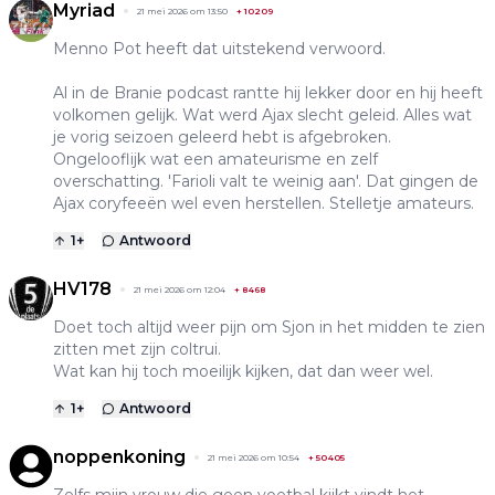
Myriad
21 mei 2026 om 13:50
+
10209
Menno Pot heeft dat uitstekend verwoord.
Al in de Branie podcast rantte hij lekker door en hij heeft
volkomen gelijk. Wat werd Ajax slecht geleid. Alles wat
je vorig seizoen geleerd hebt is afgebroken.
Ongelooflijk wat een amateurisme en zelf
overschatting. 'Farioli valt te weinig aan'. Dat gingen de
Ajax coryfeeën wel even herstellen. Stelletje amateurs.
1
+
Antwoord
HV178
21 mei 2026 om 12:04
+
8468
Doet toch altijd weer pijn om Sjon in het midden te zien
zitten met zijn coltrui.
Wat kan hij toch moeilijk kijken, dat dan weer wel.
1
+
Antwoord
noppenkoning
21 mei 2026 om 10:54
+
50405