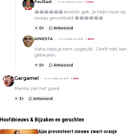
PaulEast
21 mei 2026 om 23:13
+
10630
😂😂😂😂😂😂 knetter gek. Je hebt nooit op
niveau gevoetbald 😂😂😂😂😂😂
0
+
Antwoord
AINIESTA
21 mei 2026 om 23:18
+
85156
Haha oeps je bent uitgeluld... Geeft niet, kan
gebeuren.
0
+
Antwoord
Gargamel
21 mei 2026 om 8:57
+
5884
Menno ziet het goed.
3
+
Antwoord
Hoofdnieuws & Bijzaken en geruchten
Ajax presenteert nieuwe zwart-oranje