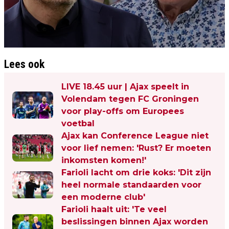
Lees ook
LIVE 18.45 uur | Ajax speelt in
Volendam tegen FC Groningen
voor play-offs om Europees
voetbal
Ajax kan Conference League niet
voor lief nemen: 'Rust? Er moeten
inkomsten komen!'
Farioli lacht om drie koks: 'Dit zijn
heel normale standaarden voor
een moderne club'
Farioli haalt uit: 'Te veel
beslissingen binnen Ajax worden