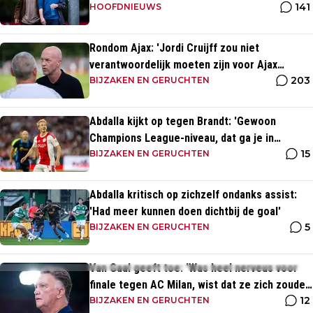
141
HOOFDNIEUWS
Rondom Ajax: 'Jordi Cruijff zou niet
verantwoordelijk moeten zijn voor Ajax
203
Vrouwen'
BIJZAKEN EN GERUCHTEN
Abdalla kijkt op tegen Brandt: 'Gewoon
Champions League-niveau, dat ga je in
15
wedstrijden ook zien'
BIJZAKEN EN GERUCHTEN
Abdalla kritisch op zichzelf ondanks assist:
'Had meer kunnen doen dichtbij de goal'
5
BIJZAKEN EN GERUCHTEN
Van Gaal geeft toe: 'Was heel nerveus voor
finale tegen AC Milan, wist dat ze zich zouden
12
aanpassen'
BIJZAKEN EN GERUCHTEN