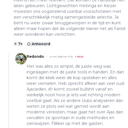
ineens niet meer relevant. Dat konden ze natuurlijk niet
laten gebeuren. Lichtgewichten Heitinga en Keizer
moesten ons oogstrelend voetbal voorschotelen met
een verschrikkelijk matig samengestelde selectie. Je
bent nu weer zwaar teruggeworpen in de tijd en kunt
alleen maar hopen dat de volgende trainer net als Farioli
weer wonderen kan verrichten.
7
+
Antwoord
Redondo
21 mei 2026 om 17:31
+
3322
Het was alles zo simpel, de juiste weg was
ingeslagen met de juiste tools in handen. En dan
komt die kliek weer de kop opsteken en alles
weer vernielen. Heb oprecht afkeer aan veel oud-
Ajacieden, d'r komt zoveel bullshit vanaf en
werkelijk nooit hoor je iets wat richting modern
voetbal gaat. Als ze andere clubs analyseren dan
weten ze plots wel wat gemist wordt aan
moderne vereisten, maar gaat het over Ajax dan
vervallen ze spontaan in oude methodes en
zienswijzen. Flikker op met die gasten.