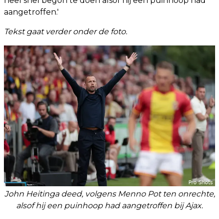
heel snel begon te doen alsof hij een puinhoop had
aangetroffen.'
Tekst gaat verder onder de foto.
John Heitinga deed, volgens Menno Pot ten onrechte,
alsof hij een puinhoop had aangetroffen bij Ajax.