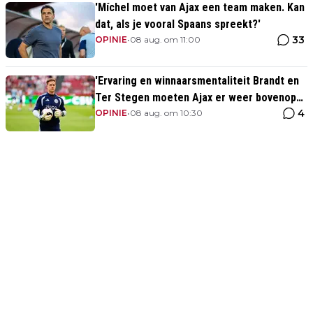
'Míchel moet van Ajax een team maken. Kan
dat, als je vooral Spaans spreekt?'
33
OPINIE
•
08 aug. om 11:00
'Ervaring en winnaarsmentaliteit Brandt en
Ter Stegen moeten Ajax er weer bovenop
4
helpen'
OPINIE
•
08 aug. om 10:30