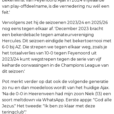
bekerwinst van Feyenoord Ajax in 2024 vrijwaarde
van play-offdeelname, is die vernedering nu wél een
feit.'
Vervolgens zet hij de seizoenen 2023/24 en 2025/26
nog eens tegen elkaar af. 'December 2023 bracht
een bekerdebacle tegen amateurvereniging
Hercules. Dit seizoen eindigde het bekertoernooi met
6-0 bij AZ. Die strepen we tegen elkaar weg, zoals je
het totaalverlies van 10-0 tegen Feyenoord uit
2023/24 kunt wegstrepen tegen de serie van vijf
keiharde oorwassingen in de Champions League van
dit seizoen.'
Pot merkt verder op dat ook de volgende generatie
zo nu en dan moedeloos wordt van het huidige Ajax.
'Na de 0-0 in Heerenveen had mijn zoon Niek (13) een
soort meltdown via WhatsApp. Eerste appje: "God alle
Jezus." Het tweede: "Ik ben zo klaar met deze
teringclub".'