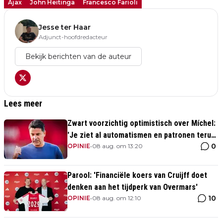
Ajax
John Heitinga
Francesco Farioli
Jesse ter Haar
Adjunct-hoofdredacteur
Bekijk berichten van de auteur
Lees meer
Zwart voorzichtig optimistisch over Míchel:
'Je ziet al automatismen en patronen terug,
0
maar...'
OPINIE
•
08 aug. om 13:20
Parool: 'Financiële koers van Cruijff doet
denken aan het tijdperk van Overmars'
10
OPINIE
•
08 aug. om 12:10