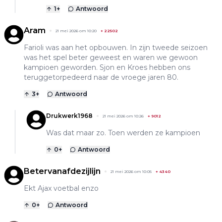
1
+
Antwoord
Aram
21 mei 2026 om 10:20
+
22502
Farioli was aan het opbouwen. In zijn tweede seizoen
was het spel beter geweest en waren we gewoon
kampioen geworden. Sjon en Kroes hebben ons
teruggetorpedeerd naar de vroege jaren 80.
3
+
Antwoord
Drukwerk1968
21 mei 2026 om 10:26
+
9012
Was dat maar zo. Toen werden ze kampioen
0
+
Antwoord
Betervanafdezijlijn
21 mei 2026 om 10:05
+
4340
Ekt Ajax voetbal enzo
0
+
Antwoord