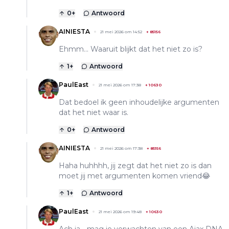
0
+
Antwoord
AINIESTA
21 mei 2026 om 14:52
+
85156
Ehmm... Waaruit blijkt dat het niet zo is?
1
+
Antwoord
PaulEast
21 mei 2026 om 17:38
+
10630
Dat bedoel ik geen inhoudelijke argumenten
dat het niet waar is.
0
+
Antwoord
AINIESTA
21 mei 2026 om 17:38
+
85156
Haha huhhhh, jij zegt dat het niet zo is dan
moet jij met argumenten komen vriend😂
1
+
Antwoord
PaulEast
21 mei 2026 om 19:48
+
10630