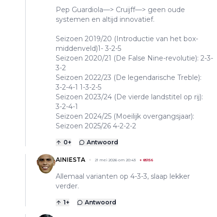
Pep Guardiola—> Cruijff—> geen oude
systemen en altijd innovatief.
Seizoen 2019/20 (Introductie van het box-
middenveld)1- 3-2-5
Seizoen 2020/21 (De False Nine-revolutie): 2-3-
3-2
Seizoen 2022/23 (De legendarische Treble):
3-2-4-1 1-3-2-5
Seizoen 2023/24 (De vierde landstitel op rij):
3-2-4-1
Seizoen 2024/25 (Moeilijk overgangsjaar):
Seizoen 2025/26 4-2-2-2
0
+
Antwoord
AINIESTA
21 mei 2026 om 20:43
+
85156
Allemaal varianten op 4-3-3, slaap lekker
verder.
1
+
Antwoord