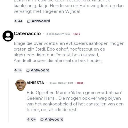
Zelfs mijn vrouw die geen voetbal kijkt vindt het
krankzinnig dat je Henderson en Hato wegdoet en dan
vervangt met Regeer en Wijndal.
4
+
Antwoord
Catenaccio
21 mei 2026 om 10:50
+
3216
Enige die over voetbal en evt spelers aankopen mogen
praten zijn Jordi, Edo ophof, hoofdscout en de
algemeen directeur. De rest, bestuursraad,
Aandeelhouders die allemaal de bek houden
1
+
Antwoord
AINIESTA
21 mei 2026 om 11:39
+
85156
Edo Ophof en Menno 'ik ben geen voetbalman'
Geelen? Haha... Die mogen ook ver weg blijven
van het aankoopbeleid of het aanstellen van een
trainer, net als idd de rest.
0
+
Antwoord