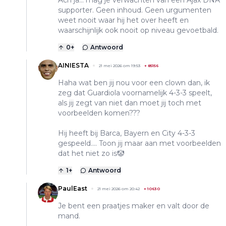
Ach ja… mag je verwachten van een Ajax DNA
supporter. Geen inhoud. Geen urgumenten
weet nooit waar hij het over heeft en
waarschijnlijk ook nooit op niveau gevoetbald.
0
+
Antwoord
AINIESTA
21 mei 2026 om 19:53
+
85156
Haha wat ben jij nou voor een clown dan, ik
zeg dat Guardiola voornamelijk 4-3-3 speelt,
als jij zegt van niet dan moet jij toch met
voorbeelden komen???
Hij heeft bij Barca, Bayern en City 4-3-3
gespeeld.... Toon jij maar aan met voorbeelden
dat het niet zo is🤡
1
+
Antwoord
PaulEast
21 mei 2026 om 20:42
+
10630
Je bent een praatjes maker en valt door de
mand.