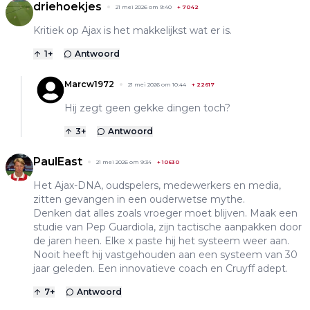
driehoekjes
21 mei 2026 om 9:40
+
7042
Kritiek op Ajax is het makkelijkst wat er is.
1
+
Antwoord
Marcw1972
21 mei 2026 om 10:44
+
22617
Hij zegt geen gekke dingen toch?
3
+
Antwoord
PaulEast
21 mei 2026 om 9:34
+
10630
Het Ajax-DNA, oudspelers, medewerkers en media,
zitten gevangen in een ouderwetse mythe.
Denken dat alles zoals vroeger moet blijven. Maak een
studie van Pep Guardiola, zijn tactische aanpakken door
de jaren heen. Elke x paste hij het systeem weer aan.
Nooit heeft hij vastgehouden aan een systeem van 30
jaar geleden. Een innovatieve coach en Cruyff adept.
7
+
Antwoord