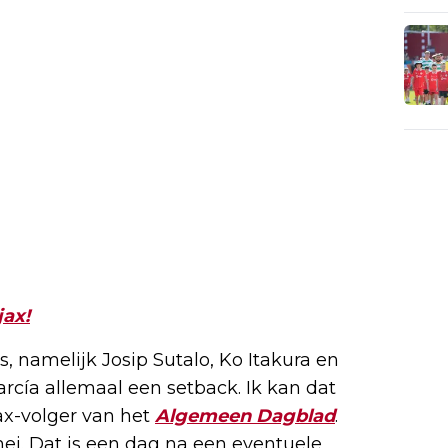
jax!
s, namelijk Josip Sutalo, Ko Itakura en
cía allemaal een setback. Ik kan dat
jax-volger van het
Algemeen Dagblad
.
mei. Dat is een dag na een eventuele