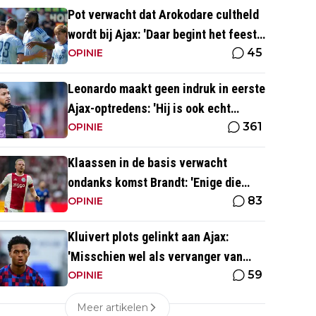
Pot verwacht dat Arokodare cultheld
wordt bij Ajax: 'Daar begint het feest
45
eigenlijk al'
OPINIE
Leonardo maakt geen indruk in eerste
Ajax-optredens: 'Hij is ook echt
361
langzaam'
OPINIE
Klaassen in de basis verwacht
ondanks komst Brandt: 'Enige die
83
daar goed kan spelen'
OPINIE
Kluivert plots gelinkt aan Ajax:
'Misschien wel als vervanger van
59
Mika Godts'
OPINIE
Meer artikelen