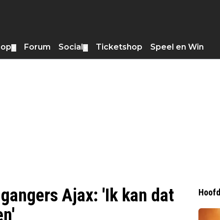
hop
Forum
Social
Ticketshop
Speel en Win
▼
▼
gangers Ajax: 'Ik kan dat
Hoofd
en'