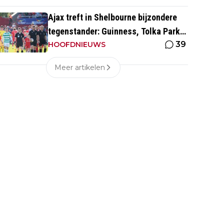
Ajax treft in Shelbourne bijzondere
tegenstander: Guinness, Tolka Park
39
en bijzonder lage marktwaarde
HOOFDNIEUWS
Meer artikelen