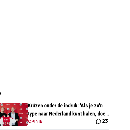
e
Krüzen onder de indruk: 'Als je zo'n
type naar Nederland kunt halen, doe
23
je iets goed'
OPINIE