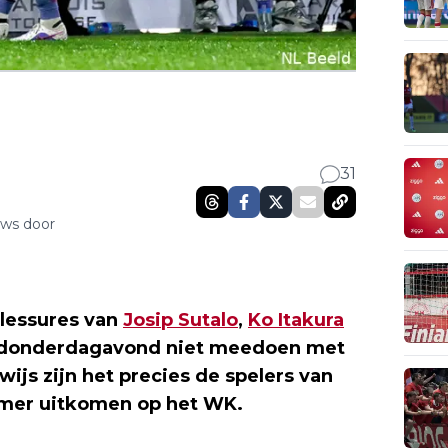
31
uws door
blessures van
Josip Sutalo
,
Ko Itakura
an donderdagavond niet meedoen met
wijs zijn het precies de spelers van
mer uitkomen op het WK.