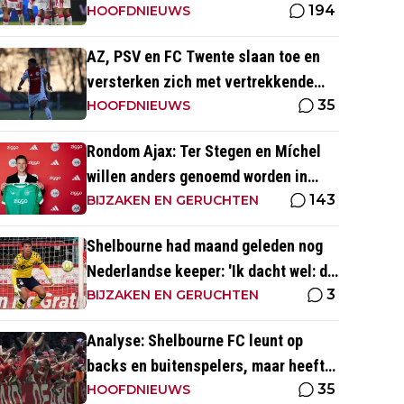
194
voorronde Conference League
HOOFDNIEUWS
AZ, PSV en FC Twente slaan toe en
versterken zich met vertrekkende
35
Ajax-talenten
HOOFDNIEUWS
Rondom Ajax: Ter Stegen en Míchel
willen anders genoemd worden in
143
media
BIJZAKEN EN GERUCHTEN
Shelbourne had maand geleden nog
Nederlandse keeper: 'Ik dacht wel: dit
3
is wel héél Iers'
BIJZAKEN EN GERUCHTEN
Analyse: Shelbourne FC leunt op
backs en buitenspelers, maar heeft
35
restverdediging totaal niet op orde
HOOFDNIEUWS