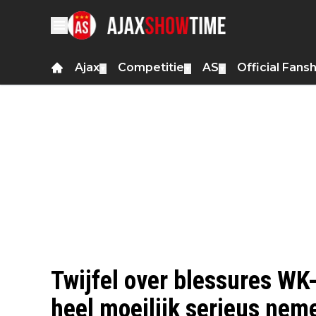
Ajax
Competitie
AS
Official Fans
▼
▼
▼
Twijfel over blessures WK-
heel moeilijk serieus nem