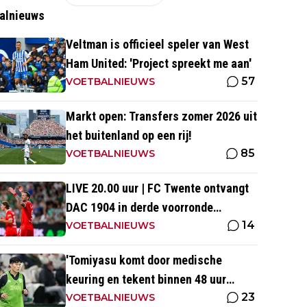
alnieuws
Veltman is officieel speler van West
Ham United: 'Project spreekt me aan'
57
VOETBALNIEUWS
Markt open: Transfers zomer 2026 uit
het buitenland op een rij!
85
VOETBALNIEUWS
LIVE 20.00 uur | FC Twente ontvangt
DAC 1904 in derde voorronde
14
Conference League
VOETBALNIEUWS
'Tomiyasu komt door medische
keuring en tekent binnen 48 uur
23
contract bij nieuwe club'
VOETBALNIEUWS