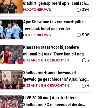
uitshirt: geïnspireerd op 9 iconische
294
momenten uit clubhistorie
HOOFDNIEUWS
Ajax Showtime is vernieuwd: jullie
feedback helpt ons verder
508
HOOFDNIEUWS
Klaassen staat voor bijzondere
mijlpaal bij Ajax: 'Davy kan dit nog
2
jaren volhouden'
BIJZAKEN EN GERUCHTEN
Shelbourne-trainer bewondert
'geweldige geschiedenis' Ajax: 'Zag
4
Kluivert de winnende scoren'
BIJZAKEN EN GERUCHTEN
LIVE 20.00 uur | Ajax treft Iers
Shelbourne FC in heenduel derde