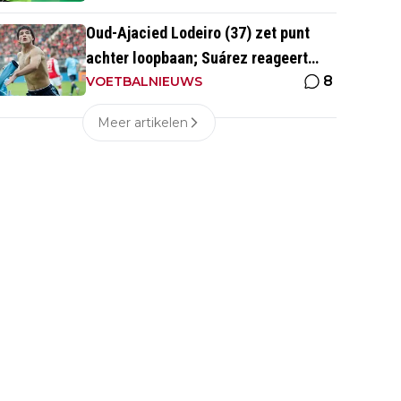
Oud-Ajacied Lodeiro (37) zet punt
achter loopbaan; Suárez reageert
8
emotioneel
VOETBALNIEUWS
Meer artikelen