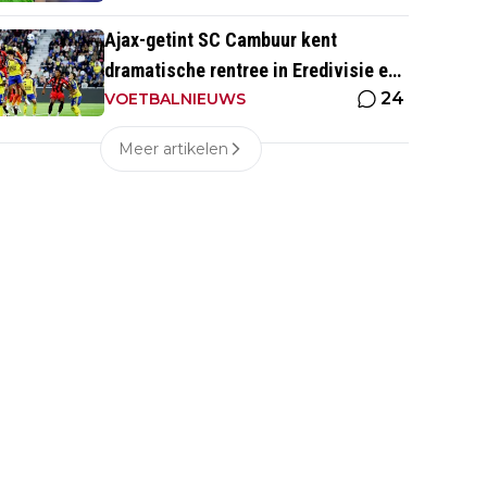
Ajax-getint SC Cambuur kent
dramatische rentree in Eredivisie en
24
krijgt pak slaag in eigen huis
VOETBALNIEUWS
Meer artikelen