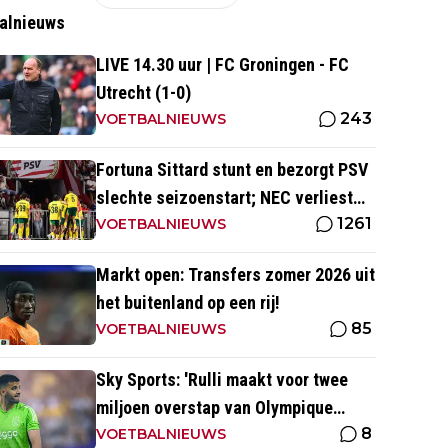
alnieuws
LIVE 14.30 uur | FC Groningen - FC
Utrecht (1-0)
243
VOETBALNIEUWS
Fortuna Sittard stunt en bezorgt PSV
slechte seizoenstart; NEC verliest
1261
ondanks assist Tadic
VOETBALNIEUWS
Markt open: Transfers zomer 2026 uit
het buitenland op een rij!
85
VOETBALNIEUWS
Sky Sports: 'Rulli maakt voor twee
miljoen overstap van Olympique
8
Marseille naar Manchester City'
VOETBALNIEUWS