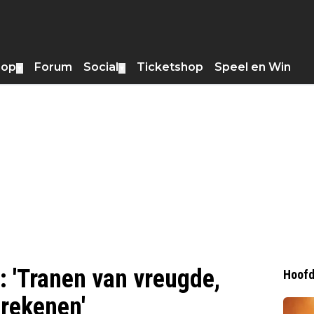
hop
Forum
Social
Ticketshop
Speel en Win
▼
▼
r: 'Tranen van vreugde,
Hoofd
rekenen'