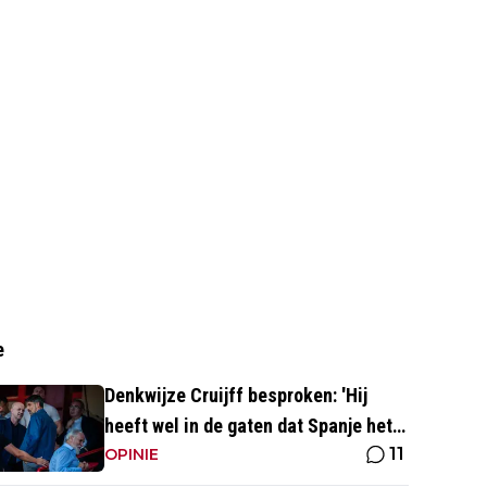
e
Denkwijze Cruijff besproken: 'Hij
heeft wel in de gaten dat Spanje het
11
hoogste is in het voetbal'
OPINIE