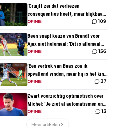
'Cruijff zei dat verliezen
consequenties heeft, maar blijkbaar
109
niet voor de trainer van Ajax 1'
OPINIE
Been snapt keuze van Brandt voor
Ajax niet helemaal: 'Dit is allemaal
156
wat makkelijker'
OPINIE
'Een vertrek van Baas zou ik
opvallend vinden, maar hij is het kind
37
van de rekening van de komst van
OPINIE
Blind'
Zwart voorzichtig optimistisch over
Míchel: 'Je ziet al automatismen en
13
patronen terug, maar...'
OPINIE
Meer artikelen