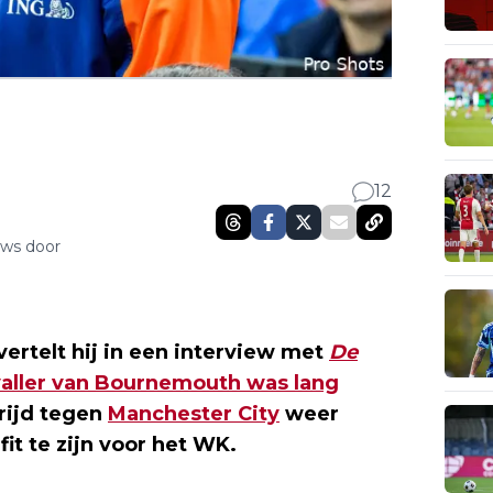
12
uws door
 vertelt hij in een interview met
De
aller van Bournemouth was lang
rijd tegen
Manchester City
weer
it te zijn voor het WK.