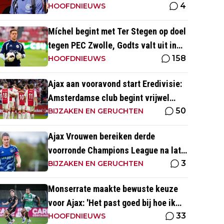
4
mutaties Ajax
HOOFDNIEUWS
Míchel begint met Ter Stegen op doel
tegen PEC Zwolle, Godts valt uit in
158
warming-up
HOOFDNIEUWS
Ajax aan vooravond start Eredivisie:
Amsterdamse club begint vrijwel
50
altijd met zege
BIJZAKEN EN GERUCHTEN
Ajax Vrouwen bereiken derde
voorronde Champions League na late
3
zege op Rangers FC
BIJZAKEN EN GERUCHTEN
Monserrate maakte bewuste keuze
voor Ajax: 'Het past goed bij hoe ik
33
naar voetbal kijk’
HOOFDNIEUWS