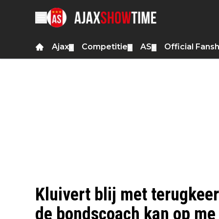
Ajax
Competitie
AS
Official Fans
▼
▼
▼
Kluivert blij met terugkee
de bondscoach kan op me 