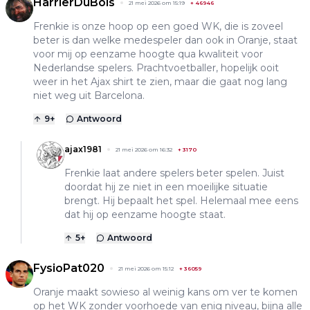
HarrierDuBois
21 mei 2026 om 15:19
+
46946
Frenkie is onze hoop op een goed WK, die is zoveel
beter is dan welke medespeler dan ook in Oranje, staat
voor mij op eenzame hoogte qua kwaliteit voor
Nederlandse spelers. Prachtvoetballer, hopelijk ooit
weer in het Ajax shirt te zien, maar die gaat nog lang
niet weg uit Barcelona.
9
+
Antwoord
ajax1981
21 mei 2026 om 16:32
+
3170
Frenkie laat andere spelers beter spelen. Juist
doordat hij ze niet in een moeilijke situatie
brengt. Hij bepaalt het spel. Helemaal mee eens
dat hij op eenzame hoogte staat.
5
+
Antwoord
FysioPat020
21 mei 2026 om 15:12
+
36059
Oranje maakt sowieso al weinig kans om ver te komen
op het WK zonder voorhoede van enig niveau, bijna alle