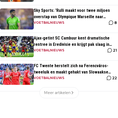
Sky Sports: 'Rulli maakt voor twee miljoen
overstap van Olympique Marseille naar
8
Manchester City'
VOETBALNIEUWS
Ajax-getint SC Cambuur kent dramatische
rentree in Eredivisie en krijgt pak slaag in
21
eigen huis
VOETBALNIEUWS
FC Twente herstelt zich na Ferencváros-
tweeluik en maakt gehakt van Slowaakse
22
opponent
VOETBALNIEUWS
Meer artikelen