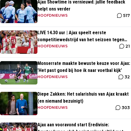
Ajax Showtime is vernieuwd: jullie feedback
helpt ons verder
517
HOOFDNIEUWS
LIVE 14.30 uur | Ajax speelt eerste
competitiewedstrijd van het seizoen tegen
21
PEC Zwolle
HOOFDNIEUWS
Monserrate maakte bewuste keuze voor Ajax:
'Het past goed bij hoe ik naar voetbal kijk’
32
HOOFDNIEUWS
Diepe Zakken: Het salarishuis van Ajax kraakt
(en niemand bezuinigt)
303
HOOFDNIEUWS
Ajax aan vooravond start Eredivisie: