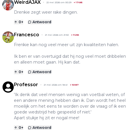
WeirdAJAX
22 mei 2026 om 00:29
+
17685
Drenkie zegt weer rake dingen.
0
+
Antwoord
Francesco
21 mei 2026 om 21:50
+
11255
Frenkie kan nog veel meer uit zijn kwaliteiten halen.
Ik ben er van overtuigd dat hij nog veel moet dribbelen
en alleen moet gaan. Hij kan dat.
0
+
Antwoord
Professor
21 mei 2026 om 18:41
+
15987
'Ik denk dat veel mensen weinig van voetbal weten, of
een andere mening hebben dan ik. Dan wordt het heel
moeilijk om het eens te worden over de vraag of ik een
goede wedstrijd heb gespeeld of niet.'
Apart stukje hij zit er nogal mee!
0
+
Antwoord