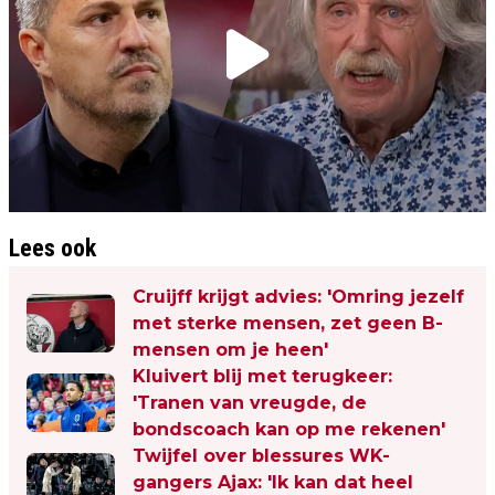
Lees ook
Cruijff krijgt advies: 'Omring jezelf
met sterke mensen, zet geen B-
mensen om je heen'
Kluivert blij met terugkeer:
'Tranen van vreugde, de
bondscoach kan op me rekenen'
Twijfel over blessures WK-
gangers Ajax: 'Ik kan dat heel