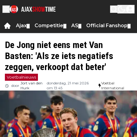
Ajax
Competitie
AS
Official Fanshop
▼
▼
▼
▼
De Jong niet eens met Van
Basten: 'Als ze iets negatiefs
zeggen, verkoopt dat beter'
Voetbalnieuws
Jort van den
donderdag, 21 mei 2026
Voetbal
door
Hurk
om 13:45
International