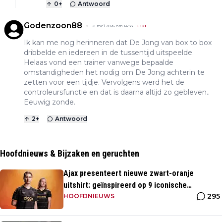
0
+
Antwoord
Godenzoon88
21 mei 2026 om 14:33
+
121
Ik kan me nog herinneren dat De Jong van box to box
dribbelde en iedereen in de tussentijd uitspeelde.
Helaas vond een trainer vanwege bepaalde
omstandigheden het nodig om De Jong achterin te
zetten voor een tijdje. Vervolgens werd het de
controleursfunctie en dat is daarna altijd zo gebleven..
Eeuwig zonde.
2
+
Antwoord
Hoofdnieuws & Bijzaken en geruchten
Ajax presenteert nieuwe zwart-oranje
uitshirt: geïnspireerd op 9 iconische
295
momenten uit clubhistorie
HOOFDNIEUWS