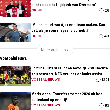
denken aan het tijdperk van Overmars'
26
OPINIE
'Míchel moet van Ajax een team maken. Kan
dat, als je vooral Spaans spreekt?'
48
OPINIE
Meer artikelen
Voetbalnieuws
Fortuna Sittard stunt en bezorgt PSV slechte
seizoenstart; NEC verliest ondanks assist
1221
Tadic
VOETBALNIEUWS
Markt open: Transfers zomer 2026 uit het
buitenland op een rij!
85
VOETBALNIEUWS