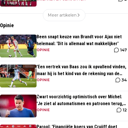
Meer artikelen
Opinie
Been snapt keuze van Brandt voor Ajax niet
helemaal: 'Dit is allemaal wat makkelijker'
147
OPINIE
'Een vertrek van Baas zou ik opvallend vinden,
maar hij is het kind van de rekening van de
34
komst van Blind'
OPINIE
Zwart voorzichtig optimistisch over Míchel:
'Je ziet al automatismen en patronen terug,
12
maar...'
OPINIE
Parool: 'Financiële koers van Cruijff doet