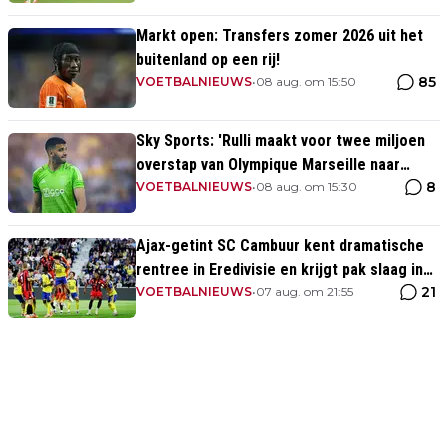
Markt open: Transfers zomer 2026 uit het
buitenland op een rij!
85
VOETBALNIEUWS
•
08 aug. om 15:50
Sky Sports: 'Rulli maakt voor twee miljoen
overstap van Olympique Marseille naar
8
Manchester City'
VOETBALNIEUWS
•
08 aug. om 15:30
Ajax-getint SC Cambuur kent dramatische
rentree in Eredivisie en krijgt pak slaag in
21
eigen huis
VOETBALNIEUWS
•
07 aug. om 21:55