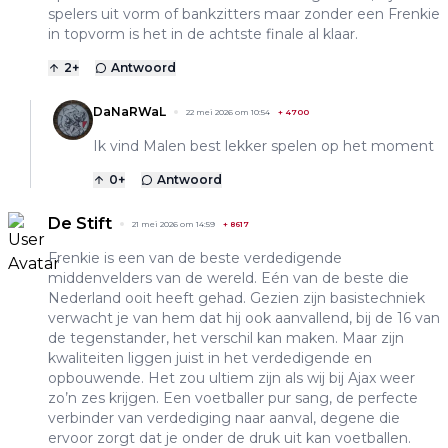
spelers uit vorm of bankzitters maar zonder een Frenkie
in topvorm is het in de achtste finale al klaar.
2
+
Antwoord
DaNaRWaL
22 mei 2026 om 10:54
+
4700
Ik vind Malen best lekker spelen op het moment
0
+
Antwoord
De Stift
21 mei 2026 om 14:59
+
8617
Frenkie is een van de beste verdedigende
middenvelders van de wereld. Eén van de beste die
Nederland ooit heeft gehad. Gezien zijn basistechniek
verwacht je van hem dat hij ook aanvallend, bij de 16 van
de tegenstander, het verschil kan maken. Maar zijn
kwaliteiten liggen juist in het verdedigende en
opbouwende. Het zou ultiem zijn als wij bij Ajax weer
zo’n zes krijgen. Een voetballer pur sang, de perfecte
verbinder van verdediging naar aanval, degene die
ervoor zorgt dat je onder de druk uit kan voetballen.