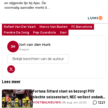
Rafael Van Der Vaart
Marco Van Basten
FC Barcelona
Frenkie De Jong
Pep Guardiola
Xavi
Jort van den Hurk
JH
Stagiair
Bekijk berichten van de auteur
Lees meer
Fortuna Sittard stunt en bezorgt PSV
slechte seizoenstart; NEC verliest ondanks
1221
assist Tadic
VOETBALNIEUWS
•
08 aug. om 22:50