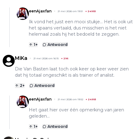
eenAjaxfan
21 mei 2026 om 19:51
+
24993
Ik vond het juist een mooi stukje... Het is ook uit
het spaans vertaald, dus misschien is het niet
helemaal zoals hij het bedoeld te zeggen.
1
+
Antwoord
MiKa
21 mei 2026 om 16:15
+
296
Die Van Basten laat toch ook keer op keer weer zien
dat hij totaal ongeschikt is als trainer of analist.
2
+
Antwoord
eenAjaxfan
21 mei 2026 om 19:52
+
24993
Het gaat hier over één opmerking van jaren
geleden...
1
+
Antwoord