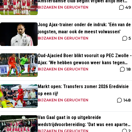
Amsterdamse club begint vrijwel altijd met
49
zege
BIJZAKEN EN GERUCHTEN
Jong Ajax-trainer onder de indruk: 'Eén van de
jongsten, maar ook de meest volwassen'
5
BIJZAKEN EN GERUCHTEN
Oud-Ajacied Boer blikt vooruit op PEC Zwolle -
Ajax: 'We hebben gewoon weer kans tegen
18
Ajax'
BIJZAKEN EN GERUCHTEN
Markt open: Transfers zomer 2026 Eredivisie
op een rij!
148
BIJZAKEN EN GERUCHTEN
Van Gaal gaat in op uitgebreide
wedstrijdvoorbereiding: 'Dat was een aparte
2
discipline, een ritme'
BIJZAKEN EN GERUCHTEN