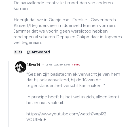
De aanvallende creativiteit moet dan van anderen
komen.
Heerlijk dat we in Oranje met Frenkie - Gravenberch -
Kluivert/Reijnders een middenveld kunnen vormen.
Jammer dat we voorin geen wereldtop hebben
rondlopen al schuren Depay en Gakpo daar in topvorm
wel tegenaan.
3
+
Antwoord
4Ever14
21 mei 2026 om 17:48
+
9796
"Gezien zijn basistechniek verwacht je van hem
dat hij ook aanvallend, bij de 16 van de
tegenstander, het verschil kan maken. "
In principe heeft hij het wel in zich, alleen komt
het er niet vaak uit.
https://www.youtube.com/watch?v=pP2-
VOUfMnE