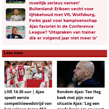
moeilijk serieus nemen'
Buitenland: Eriksen vecht voor
lijfsbehoud met VfL Wolfsburg,
Forbs gaat voor kampioenschap
Ajax favoriet in de Conference
League? 'Uitspraken van trainer
die er volgend jaar niet meer is'