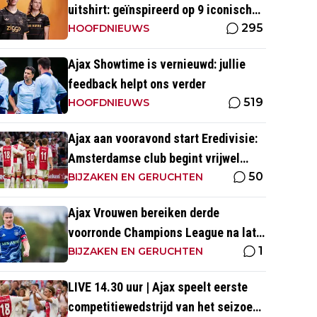
uitshirt: geïnspireerd op 9 iconische
295
momenten uit clubhistorie
HOOFDNIEUWS
Ajax Showtime is vernieuwd: jullie
feedback helpt ons verder
519
HOOFDNIEUWS
Ajax aan vooravond start Eredivisie:
Amsterdamse club begint vrijwel
50
altijd met zege
BIJZAKEN EN GERUCHTEN
Ajax Vrouwen bereiken derde
voorronde Champions League na late
1
zege op Rangers FC
BIJZAKEN EN GERUCHTEN
LIVE 14.30 uur | Ajax speelt eerste
competitiewedstrijd van het seizoen