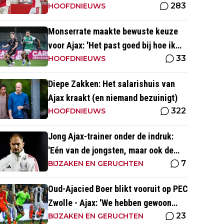
283
tegen PEC Zwolle
HOOFDNIEUWS
Monserrate maakte bewuste keuze
voor Ajax: 'Het past goed bij hoe ik
33
naar voetbal kijk’
HOOFDNIEUWS
Diepe Zakken: Het salarishuis van
Ajax kraakt (en niemand bezuinigt)
322
HOOFDNIEUWS
Jong Ajax-trainer onder de indruk:
'Eén van de jongsten, maar ook de
7
meest volwassen'
BIJZAKEN EN GERUCHTEN
Oud-Ajacied Boer blikt vooruit op PEC
Zwolle - Ajax: 'We hebben gewoon
23
weer kans tegen Ajax'
BIJZAKEN EN GERUCHTEN