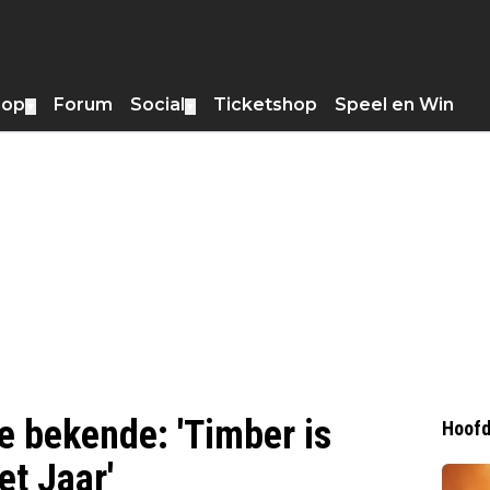
hop
Forum
Social
Ticketshop
Speel en Win
▼
▼
e bekende: 'Timber is
Hoofd
et Jaar'