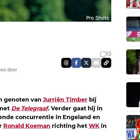
13
uws door
rm genoten van
Jurriën Timber
bij
 met
De Telegraaf
.
Verder gaat hij in
rdende concurrentie in Engeland en
or
Ronald Koeman
richting het
WK
in