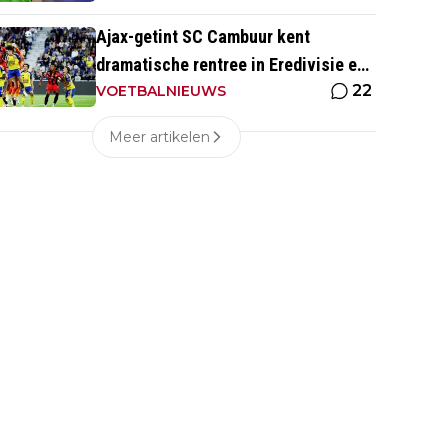
Ajax-getint SC Cambuur kent
dramatische rentree in Eredivisie en
22
krijgt pak slaag in eigen huis
VOETBALNIEUWS
Meer artikelen