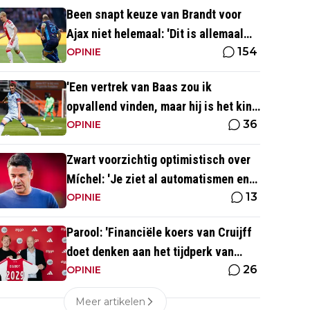
Been snapt keuze van Brandt voor
Ajax niet helemaal: 'Dit is allemaal
154
wat makkelijker'
OPINIE
'Een vertrek van Baas zou ik
opvallend vinden, maar hij is het kind
36
van de rekening van de komst van
OPINIE
Blind'
Zwart voorzichtig optimistisch over
Míchel: 'Je ziet al automatismen en
13
patronen terug, maar...'
OPINIE
Parool: 'Financiële koers van Cruijff
doet denken aan het tijdperk van
26
Overmars'
OPINIE
Meer artikelen