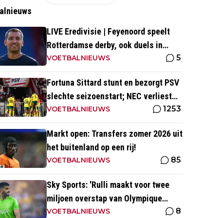
alnieuws
LIVE Eredivisie | Feyenoord speelt
Rotterdamse derby, ook duels in
5
Groningen en Heerenveen
VOETBALNIEUWS
Fortuna Sittard stunt en bezorgt PSV
slechte seizoenstart; NEC verliest
1253
ondanks assist Tadic
VOETBALNIEUWS
Markt open: Transfers zomer 2026 uit
het buitenland op een rij!
85
VOETBALNIEUWS
Sky Sports: 'Rulli maakt voor twee
miljoen overstap van Olympique
8
Marseille naar Manchester City'
VOETBALNIEUWS