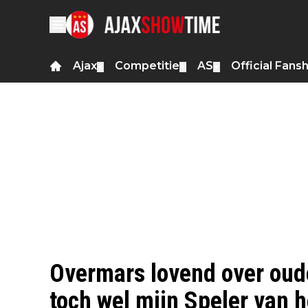
Ajax
Competitie
AS
Official Fans
▼
▼
▼
Overmars lovend over oud
toch wel mijn Speler van h