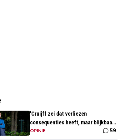
e
'Cruijff zei dat verliezen
consequenties heeft, maar blijkbaar
59
niet voor de trainer van Ajax 1'
OPINIE