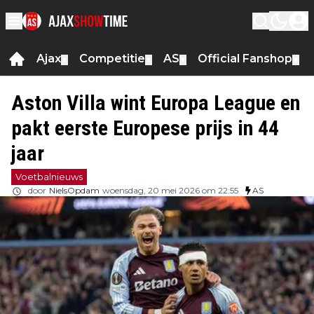
Ajax
Competitie
AS
Official Fanshop
▼
▼
▼
▼
Aston Villa wint Europa League en
pakt eerste Europese prijs in 44
jaar
Voetbalnieuws
door
NielsOpdam
woensdag, 20 mei 2026 om 22:55
AS