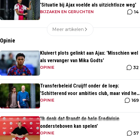
'Situatie bij Ajax voelde als uitzichtloze weg'
14
BIJZAKEN EN GERUCHTEN
Meer artikelen
Opinie
Kluivert plots gelinkt aan Ajax: 'Misschien wel
als vervanger van Mika Godts'
32
OPINIE
Transferbeleid Cruijff onder de loep:
'Schitterend voor ambities club, maar vind het
169
heel opvallend'
OPINIE
'Ik denk dat Brandt de hele Eredivisie
ondersteboven kan spelen'
57
OPINIE