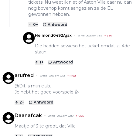
tickets. Nu weet ik niet of Aston Villa daar nu dan
nog bovenop komt aangezien ze de EL
gewonnen hebben.
0
+
Antwoord
Helmond0492Ajax
21 mei 2026 om 7:54
+
2261
Die hadden sowieso het ticket omdat zij 4de
staan.
1
+
Antwoord
arufred
20 mei 2026 om 22:21
+
11102
@Dit is mijn club.
Je hebt het goed voorspeld.👍
2
+
Antwoord
Daanafcak
20 mei 2026 om 22:19
+
4175
Maatje of 3 te groot, dat Villa