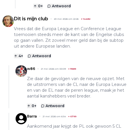
0
+
Antwoord
Dit is mijn club
20 mei 2026 om 22:26
+
14482
Vrees dat die Europa League en Conference League
toernooien steeds meer de kant van de Engelse clubs
op gaan vallen. Zit zoveel meer geld dan bij de subtop
uit andere Europese landen.
4
+
Antwoord
w86
21 mei 2026 om 00:09
+
11589
Zie daar de gevolgen van de nieuwe opzet. Met
de uitstromers van de CL naar de Europa Leavue
en van de EL naar de peren league, maak je het
aantal kanshebbers veel breder.
0
+
Antwoord
Barra
21 mei 2026 om 6:54
+
6799
Aankomend jaar krijgt de PL ook gewoon 5 CL