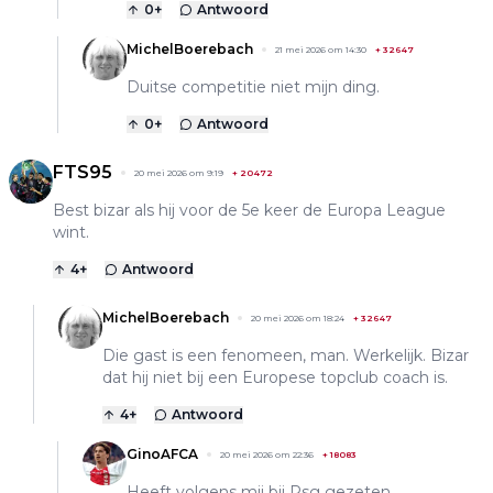
0
+
Antwoord
MichelBoerebach
21 mei 2026 om 14:30
+
32647
Duitse competitie niet mijn ding.
0
+
Antwoord
FTS95
20 mei 2026 om 9:19
+
20472
Best bizar als hij voor de 5e keer de Europa League
wint.
4
+
Antwoord
MichelBoerebach
20 mei 2026 om 18:24
+
32647
Die gast is een fenomeen, man. Werkelijk. Bizar
dat hij niet bij een Europese topclub coach is.
4
+
Antwoord
GinoAFCA
20 mei 2026 om 22:36
+
18083
Heeft volgens mij bij Psg gezeten