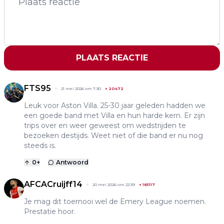
PLAATS REACTIE
FTS95
21 mei 2026 om 7:30
+
20472
Leuk voor Aston Villa. 25-30 jaar geleden hadden we
een goede band met Villa en hun harde kern. Er zijn
trips over en weer geweest om wedstrijden te
bezoeken destijds. Weet niet of die band er nu nog
steeds is.
0
+
Antwoord
AFCACruijff14
20 mei 2026 om 22:39
+
183117
Je mag dit toernooi wel de Emery League noemen.
Prestatie hoor.