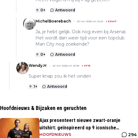
0
+
Antwoord
MichelBoerebach
20 mei 2026 om 22:45
+
32647
Ja, je hebt gelijk. Ook nog even bij Arsenal.
Het wordt dan weer tijd voor een topclub.
Man City nog zoekende?
0
+
Antwoord
Wendy.H
20 mei 2026 om 20:39
+
9775
Super knap zou ik het vinden
1
+
Antwoord
Hoofdnieuws & Bijzaken en geruchten
Ajax presenteert nieuwe zwart-oranje
uitshirt: geïnspireerd op 9 iconische
294
momenten uit clubhistorie
HOOFDNIEUWS