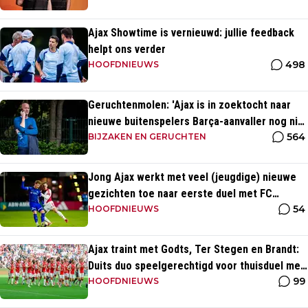
Ajax Showtime is vernieuwd: jullie feedback
helpt ons verder
498
HOOFDNIEUWS
Geruchtenmolen: 'Ajax is in zoektocht naar
nieuwe buitenspelers Barça-aanvaller nog niet
564
vergeten'
BIJZAKEN EN GERUCHTEN
Jong Ajax werkt met veel (jeugdige) nieuwe
gezichten toe naar eerste duel met FC
54
Dordrecht
HOOFDNIEUWS
Ajax traint met Godts, Ter Stegen en Brandt:
Duits duo speelgerechtigd voor thuisduel met
99
Shelbourne
HOOFDNIEUWS