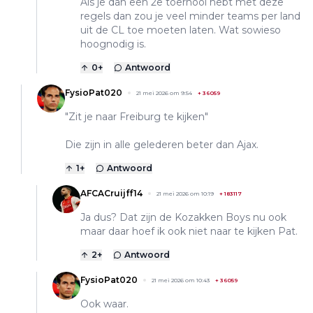
Als je dan een 2e toernooi hebt met deze
regels dan zou je veel minder teams per land
uit de CL toe moeten laten. Wat sowieso
hoognodig is.
0
+
Antwoord
FysioPat020
21 mei 2026 om 9:54
+
36059
"Zit je naar Freiburg te kijken"
Die zijn in alle gelederen beter dan Ajax.
1
+
Antwoord
AFCACruijff14
21 mei 2026 om 10:19
+
183117
Ja dus? Dat zijn de Kozakken Boys nu ook
maar daar hoef ik ook niet naar te kijken Pat.
2
+
Antwoord
FysioPat020
21 mei 2026 om 10:43
+
36059
Ook waar.