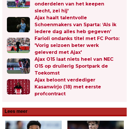
onderdelen van het keepen
slecht, zei hij'
Ajax haalt talentvolle
Schoenmakers van Sparta: ‘Als ik
iedere dag alles heb gegeven’
Farioli ondanks titel met FC Porto:
'Vorig seizoen beter werk
geleverd met Ajax'
Ajax O15 laat niets heel van NEC
O15 op druilerig Sportpark de
Toekomst
Ajax beloont verdediger
Kasanwirjo (18) met eerste
profcontract