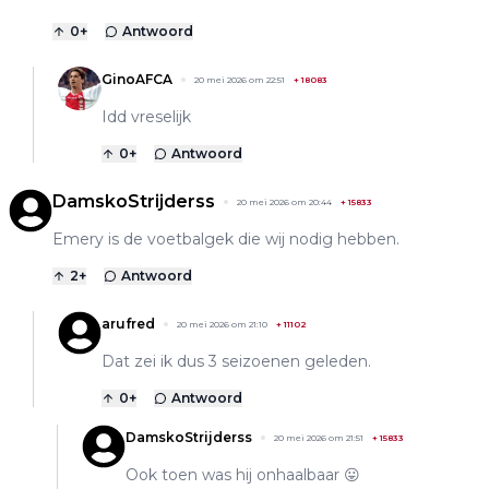
0
+
Antwoord
GinoAFCA
20 mei 2026 om 22:51
+
18083
Idd vreselijk
0
+
Antwoord
DamskoStrijderss
20 mei 2026 om 20:44
+
15833
Emery is de voetbalgek die wij nodig hebben.
2
+
Antwoord
arufred
20 mei 2026 om 21:10
+
11102
Dat zei ik dus 3 seizoenen geleden.
0
+
Antwoord
DamskoStrijderss
20 mei 2026 om 21:51
+
15833
Ook toen was hij onhaalbaar 😛