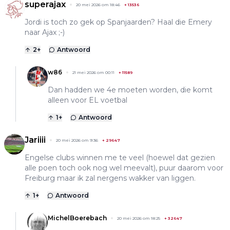
superajax
20 mei 2026 om 18:46
+
13536
Jordi is toch zo gek op Spanjaarden? Haal die Emery
naar Ajax ;-)
2
+
Antwoord
w86
21 mei 2026 om 00:11
+
11589
Dan hadden we 4e moeten worden, die komt
alleen voor EL voetbal
1
+
Antwoord
Jariiii
20 mei 2026 om 9:36
+
29647
Engelse clubs winnen me te veel (hoewel dat gezien
alle poen toch ook nog wel meevalt), puur daarom voor
Freiburg maar ik zal nergens wakker van liggen.
1
+
Antwoord
MichelBoerebach
20 mei 2026 om 18:25
+
32647