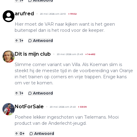
1
+
Antwoord
arufred
20 mei 2026 om 22:10
+
11102
Hier moet de VAR naar kijken want is het geen
buitenspel dan is het rood voor de keeper.
1
+
Antwoord
Dit is mijn club
20 mei 2026 om 21:49
+
14482
Slimme corner variant van Villa. Als Koeman slim is
steekt hij de meeste tijd in de voorbereiding van Oranje
in het trainen op corners en vrije trappen. Enige kans
om ver te komen.
1
+
Antwoord
NotForSale
20 mei 2026 om 21:43
+
3309
Poehee lekker ingeschoten van Tielemans. Mooi
product van de Anderlecht-jeugd.
0
+
Antwoord