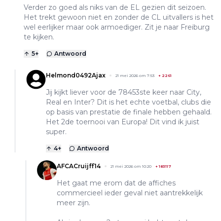
Verder zo goed als niks van de EL gezien dit seizoen.
Het trekt gewoon niet en zonder de CL uitvallers is het
wel eerlijker maar ook armoediger. Zit je naar Freiburg
te kijken.
5
+
Antwoord
Helmond0492Ajax
21 mei 2026 om 7:53
+
2261
Jij kijkt liever voor de 78453ste keer naar City,
Real en Inter? Dit is het echte voetbal, clubs die
op basis van prestatie de finale hebben gehaald.
Het 2de toernooi van Europa! Dit vind ik juist
super.
4
+
Antwoord
AFCACruijff14
21 mei 2026 om 10:20
+
183117
Het gaat me erom dat de affiches
commercieel ieder geval niet aantrekkelijk
meer zijn.