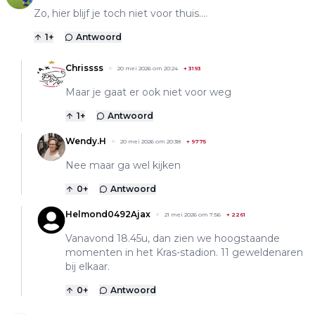
Zo, hier blijf je toch niet voor thuis....
1
+
Antwoord
Chrissss
20 mei 2026 om 20:24
+
3193
Maar je gaat er ook niet voor weg
1
+
Antwoord
Wendy.H
20 mei 2026 om 20:38
+
9775
Nee maar ga wel kijken
0
+
Antwoord
Helmond0492Ajax
21 mei 2026 om 7:56
+
2261
Vanavond 18.45u, dan zien we hoogstaande
momenten in het Kras-stadion. 11 geweldenaren
bij elkaar.
0
+
Antwoord