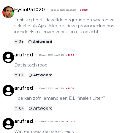
FysioPat020
20 mei 2026 om 21:29
+
36059
Freiburg heeft dezelfde begroting en waarde vd
selectie als Ajax. Alleen is deze provincieclub ons
inmiddels mijlenver vooruit in elk opzicht.
2
+
Antwoord
arufred
20 mei 2026 om 21:23
+
11102
Dat is toch rood.
0
+
Antwoord
arufred
20 mei 2026 om 21:19
+
11102
Hoe kan zo'n iemand een E.L. finale fluiten?
0
+
Antwoord
arufred
20 mei 2026 om 21:09
+
11102
Wat een waardeloze scheids.