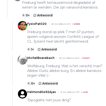
Freiburg heeft ternauwernood degradatie af
weten te wenden. Die zijn vanavond kansloos.
0
+
Antwoord
FysioPat020
20 mei 2026 om 21:11
+
36059
Freiburg stond op plek 7 met 47 punten,
spelen volgend seizoen Confetti League of
CL. Jij bent heel slecht geïnformeerd.
1
+
Antwoord
MichelBoerebach
20 mei 2026 om 22:47
+
32647
Wolfsburg, Freiburg. Wat is het verschil, man?
Allebei Duits, allebei burg. En allebei kansloos
tegen Villa! (-:
0
+
Antwoord
Helmond0492Ajax
21 mei 2026 om 7:57
+
2261
Topografie niet jouw ding?