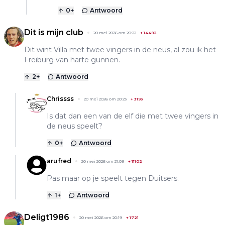
0
+
Antwoord
Dit is mijn club
20 mei 2026 om 20:22
+
14482
Dit wint Villa met twee vingers in de neus, al zou ik het
Freiburg van harte gunnen.
2
+
Antwoord
Chrissss
20 mei 2026 om 20:23
+
3193
Is dat dan een van de elf die met twee vingers in
de neus speelt?
0
+
Antwoord
arufred
20 mei 2026 om 21:09
+
11102
Pas maar op je speelt tegen Duitsers.
1
+
Antwoord
Deligt1986
20 mei 2026 om 20:19
+
1721