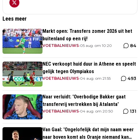
Lees meer
Markt open: Transfers zomer 2026 uit het
buitenland op een rij!
84
VOETBALNIEUWS
•
05 aug. om 10:20
NEC verkoopt huid duur in Athene en speelt
gelijk tegen Olympiakos
493
VOETBALNIEUWS
•
04 aug. om 21:55
Naar verluidt: 'Overbodige Bakker gaat
transfervrij vertrekken bij Atalanta'
131
VOETBALNIEUWS
•
04 aug. om 20:50
Van Gaal: 'Ongelofelijk dat mijn naam weer
naar boven komt als Oranje niemand kan