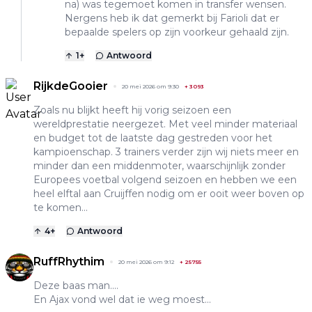
na) was tegemoet komen in transfer wensen.
Nergens heb ik dat gemerkt bij Farioli dat er
bepaalde spelers op zijn voorkeur gehaald zijn.
1
+
Antwoord
RijkdeGooier
20 mei 2026 om 9:30
+
3093
Zoals nu blijkt heeft hij vorig seizoen een
wereldprestatie neergezet. Met veel minder materiaal
en budget tot de laatste dag gestreden voor het
kampioenschap. 3 trainers verder zijn wij niets meer en
minder dan een middenmoter, waarschijnlijk zonder
Europees voetbal volgend seizoen en hebben we een
heel elftal aan Cruijffen nodig om er ooit weer boven op
te komen...
4
+
Antwoord
RuffRhythim
20 mei 2026 om 9:12
+
25755
Deze baas man....
En Ajax vond wel dat ie weg moest...