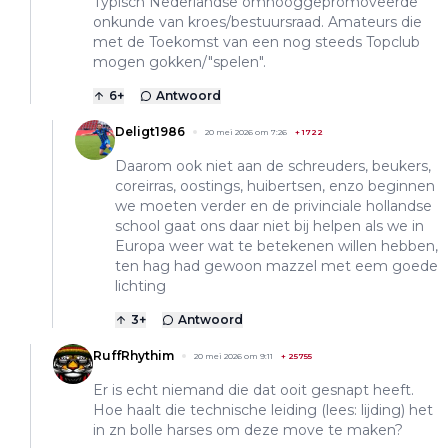
Typisch Nederlandse omhooggepromoveerde
onkunde van kroes/bestuursraad. Amateurs die
met de Toekomst van een nog steeds Topclub
mogen gokken/"spelen".
6
+
Antwoord
Deligt1986
20 mei 2026 om 7:26
+
1722
Daarom ook niet aan de schreuders, beukers,
coreirras, oostings, huibertsen, enzo beginnen
we moeten verder en de privinciale hollandse
school gaat ons daar niet bij helpen als we in
Europa weer wat te betekenen willen hebben,
ten hag had gewoon mazzel met eem goede
lichting
3
+
Antwoord
RuffRhythim
20 mei 2026 om 9:11
+
25755
Er is echt niemand die dat ooit gesnapt heeft.
Hoe haalt die technische leiding (lees: lijding) het
in zn bolle harses om deze move te maken?