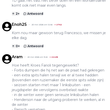
TD gaat het vast niet beter doen en een wondertrainer
komt ook niet maar even langs.
2
+
Antwoord
Enoh25
20 mei 2026 om 12:46
+
2762
Kom nou maar gewoon terug Francesco, we missen je
elke dag.
0
+
Antwoord
Aram
20 mei 2026 om 9:45
+
22495
Hoe heeft Kroes Farioli tegengewerkt?
- Forbs dumpen die hij net aan de praat had gekregen
- een extra spits halen terwijl we er al twee hadden
(bovendien een ruziemaker die eerste spits wilde zijn)
- seizoen starten met maar 1 linksbuiten - een
jeugdspeler die vervolgens overbelast raakte
- in de winter weer geen serieuze linksbuiten halen
- Henderson naar de uitgang proberen te werken, al in
de winter
- Rensch verpatsen