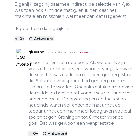
Eigenlijk zegt hij daarmee indirect: de selectie van Ajax
was toen ook al middelmatig, en ik heb daar het
maximale en misschien wel meer dan dat uitgeperst.
Ik geef hem daar gelijk in.
0
+
Antwoord
gi0vanni
20 mei 2026 om 21:04
+
9399
Ik ben het er niet mee eens. Als we eerlijk zijn
was zelfs de 2e plaats een wonder vorig jaar want
de selectie was duidelijk niet goed genoeg. Maar
die 9 punten voorsprong had genoeg moeten
zijn om 1e te worden. Ondanks dat ik hem gezien
de middelen heel goedt vondt was het einde ver
onder de maat. De opstelling en de tactiek op
het einde waren ver onder de maat met op
toppunt met een man meer loopgraven voetbal
spelen tegen Groningen tot 6 meter voor de
goal. Dat was gewoon een wanprestatie.
0
+
Antwoord