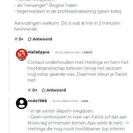
- als “vervanger” Regeer halen
- tegenwerken in de professionalisering (geen koks)
Aanvullingen welkom. Dit is wat ik me in 2 minuten
herinnerde.
5
+
Antwoord
MalleEppie
20 mei 2026 om 9:53
+
20307
Contact onderhouden met Heitinga en hem het
hoofdtrainerschap beloven terwijl het seizoen
nog volop gaande was. Daarmee steun je Farioli
niet.
0
+
Antwoord
mido1988
20 mei 2026 om 10:47
+
5461
- In de winter Akpom wegdoen.
- Geen vertrouwen in visie van Farioli (of dat aan
Kroes lag of mensen binnen Ajax weet ik niet) -->
Heitinga die nog nooit hoofdtrainer (op interim