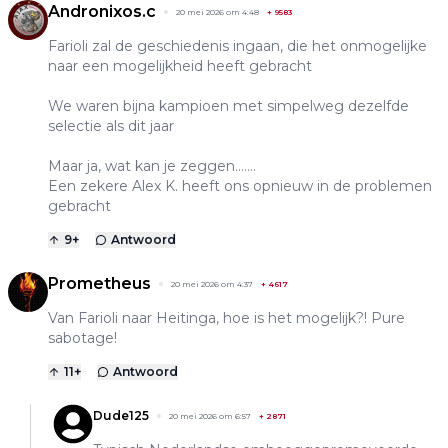
Andronixos.c
20 mei 2026 om 4:48
+
9583
Farioli zal de geschiedenis ingaan, die het onmogelijke
naar een mogelijkheid heeft gebracht
We waren bijna kampioen met simpelweg dezelfde
selectie als dit jaar
Maar ja, wat kan je zeggen…….
Een zekere Alex K. heeft ons opnieuw in de problemen
gebracht
9
+
Antwoord
Prometheus
20 mei 2026 om 4:37
+
4617
Van Farioli naar Heitinga, hoe is het mogelijk?! Pure
sabotage!
11
+
Antwoord
Dude125
20 mei 2026 om 6:57
+
2871