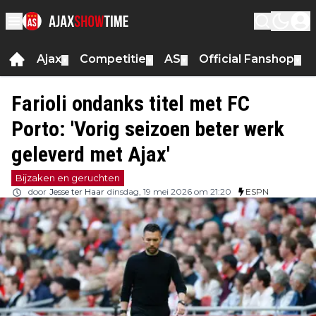
Ajax
Competitie
AS
Official Fanshop
▼
▼
▼
▼
Farioli ondanks titel met FC
Porto: 'Vorig seizoen beter werk
geleverd met Ajax'
Bijzaken en geruchten
door
Jesse ter Haar
dinsdag, 19 mei 2026 om 21:20
ESPN