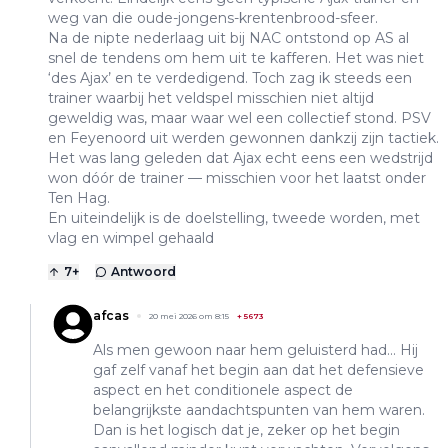
weg van die oude-jongens-krentenbrood-sfeer.
Na de nipte nederlaag uit bij NAC ontstond op AS al
snel de tendens om hem uit te kafferen. Het was niet
‘des Ajax’ en te verdedigend. Toch zag ik steeds een
trainer waarbij het veldspel misschien niet altijd
geweldig was, maar waar wel een collectief stond. PSV
en Feyenoord uit werden gewonnen dankzij zijn tactiek.
Het was lang geleden dat Ajax echt eens een wedstrijd
won dóór de trainer — misschien voor het laatst onder
Ten Hag.
En uiteindelijk is de doelstelling, tweede worden, met
vlag en wimpel gehaald
7
+
Antwoord
afcas
20 mei 2026 om 8:15
+
5673
Als men gewoon naar hem geluisterd had... Hij
gaf zelf vanaf het begin aan dat het defensieve
aspect en het conditionele aspect de
belangrijkste aandachtspunten van hem waren.
Dan is het logisch dat je, zeker op het begin