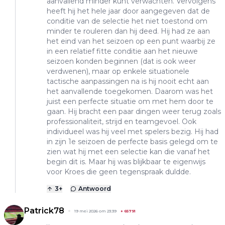
aanvallend minder kunt verwachten. Vervolgens
heeft hij het hele jaar door aangegeven dat de
conditie van de selectie het niet toestond om
minder te rouleren dan hij deed. Hij had ze aan
het eind van het seizoen op een punt waarbij ze
in een relatief fitte conditie aan het nieuwe
seizoen konden beginnen (dat is ook weer
verdwenen), maar op enkele situationele
tactische aanpassingen na is hij nooit echt aan
het aanvallende toegekomen. Daarom was het
juist een perfecte situatie om met hem door te
gaan. Hij bracht een paar dingen weer terug zoals
professionaliteit, strijd en teamgevoel. Ook
individueel was hij veel met spelers bezig. Hij had
in zijn 1e seizoen de perfecte basis gelegd om te
zien wat hij met een selectie kan die vanaf het
begin dit is. Maar hij was blijkbaar te eigenwijs
voor Kroes die geen tegenspraak duldde.
3
+
Antwoord
Patrick78
19 mei 2026 om 23:39
+
65791