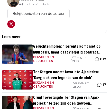
Adjunct-hoofdredacteur
Bekijk berichten van de auteur
Lees meer
Geruchtenmolen: 'Torrents komt niet op
huurbasis, maar gaat vierjarig contract
BIJZAKEN EN
05 aug. om
tekenen bij Ajax'
817
•
GERUCHTEN
21:10
Ter Stegen noemt favoriete Ajacieden:
'Davy, ook een legende van de club'
BIJZAKEN EN
05 aug. om
17
•
GERUCHTEN
21:00
Cruijff overtuigde Ter Stegen van Ajax-
project: 'Je zag zijn ogen gewoon
BIJZAKEN EN
05 aug. om