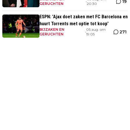
oplichten'
19
•
GERUCHTEN
20:30
ESPN: 'Ajax doet zaken met FC Barcelona en
huurt Torrents met optie tot koop'
BIJZAKEN EN
05 aug. om
271
•
GERUCHTEN
19:05