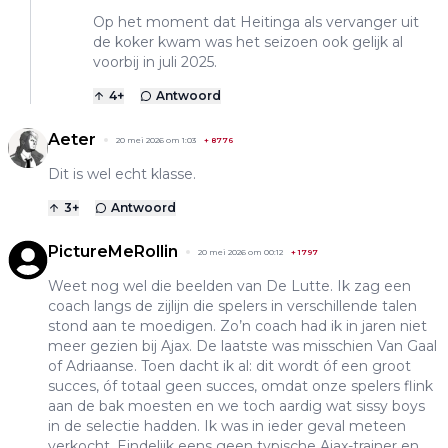
Op het moment dat Heitinga als vervanger uit
de koker kwam was het seizoen ook gelijk al
voorbij in juli 2025.
4
+
Antwoord
Aeter
20 mei 2026 om 1:03
+
8776
Dit is wel echt klasse.
3
+
Antwoord
PictureMeRollin
20 mei 2026 om 00:12
+
1797
Weet nog wel die beelden van De Lutte. Ik zag een
coach langs de zijlijn die spelers in verschillende talen
stond aan te moedigen. Zo’n coach had ik in jaren niet
meer gezien bij Ajax. De laatste was misschien Van Gaal
of Adriaanse. Toen dacht ik al: dit wordt óf een groot
succes, óf totaal geen succes, omdat onze spelers flink
aan de bak moesten en we toch aardig wat sissy boys
in de selectie hadden. Ik was in ieder geval meteen
verkocht. Eindelijk eens geen typische Ajax-trainer en