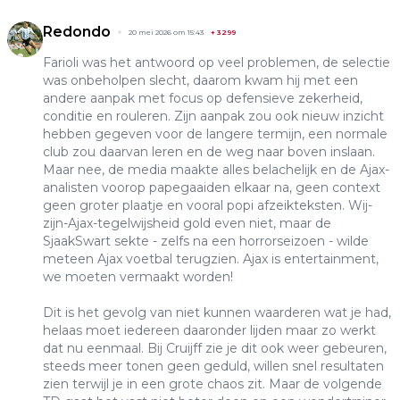
Redondo
20 mei 2026 om 15:43
+
3299
Farioli was het antwoord op veel problemen, de selectie
was onbeholpen slecht, daarom kwam hij met een
andere aanpak met focus op defensieve zekerheid,
conditie en rouleren. Zijn aanpak zou ook nieuw inzicht
hebben gegeven voor de langere termijn, een normale
club zou daarvan leren en de weg naar boven inslaan.
Maar nee, de media maakte alles belachelijk en de Ajax-
analisten voorop papegaaiden elkaar na, geen context
geen groter plaatje en vooral popi afzeikteksten. Wij-
zijn-Ajax-tegelwijsheid gold even niet, maar de
SjaakSwart sekte - zelfs na een horrorseizoen - wilde
meteen Ajax voetbal terugzien. Ajax is entertainment,
we moeten vermaakt worden!
Dit is het gevolg van niet kunnen waarderen wat je had,
helaas moet iedereen daaronder lijden maar zo werkt
dat nu eenmaal. Bij Cruijff zie je dit ook weer gebeuren,
steeds meer tonen geen geduld, willen snel resultaten
zien terwijl je in een grote chaos zit. Maar de volgende