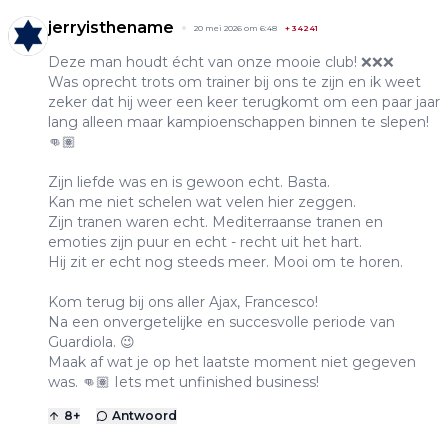
jerryisthename
20 mei 2026 om 6:48
+
34241
Deze man houdt écht van onze mooie club! ❌❌❌
Was oprecht trots om trainer bij ons te zijn en ik weet
zeker dat hij weer een keer terugkomt om een paar jaar
lang alleen maar kampioenschappen binnen te slepen!
👊🏽
Zijn liefde was en is gewoon echt. Basta.
Kan me niet schelen wat velen hier zeggen.
Zijn tranen waren echt. Mediterraanse tranen en
emoties zijn puur en echt - recht uit het hart.
Hij zit er echt nog steeds meer. Mooi om te horen.
Kom terug bij ons aller Ajax, Francesco!
Na een onvergetelijke en succesvolle periode van
Guardiola. 😉
Maak af wat je op het laatste moment niet gegeven
was. 👊🏽 Iets met unfinished business!
8
+
Antwoord