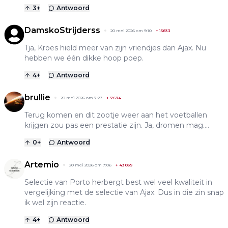
3
+
Antwoord
DamskoStrijderss
20 mei 2026 om 9:10
+
15833
Tja, Kroes hield meer van zijn vriendjes dan Ajax. Nu
hebben we één dikke hoop poep.
4
+
Antwoord
brullie
20 mei 2026 om 7:27
+
7674
Terug komen en dit zootje weer aan het voetballen
krijgen zou pas een prestatie zijn. Ja, dromen mag....
0
+
Antwoord
Artemio
20 mei 2026 om 7:06
+
43059
Selectie van Porto herbergt best wel veel kwaliteit in
vergelijking met de selectie van Ajax. Dus in die zin snap
ik wel zijn reactie.
4
+
Antwoord