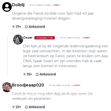
Dolblij
19 mei 2026 om 23:08
+
58137
Degene die Farioli inruilde voor Sjon had 40 jaar
dwangverpleging moeten krijgen.
17
+
Antwoord
Oxxer
MODERATOR
19 mei 2026 om 23:12
+
189517
Dan kan je bij de volgende ledenvergadering een
lege zaal verwachten. In die besloten club waren
ze heel kritisch op Fariol, zaten te brullen om Ajax
DNA. Sjaak Swart en zijn vrienden heb ik vaak
langs zien komen in interviews.
15
+
Antwoord
Broodjeaap020
19 mei 2026 om 22:46
+
21307
Farioli ik mis je nog elke dag als ik ajax weer zie
verliezen en ploeteren.
21
+
Antwoord