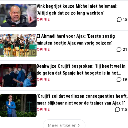
Vink begrijpt keuze Míchel niet helemaal:
'Altijd gek dat ze zo lang wachten'
15
OPINIE
El Ahmadi hard voor Ajax: 'Eerste zestig
minuten beetje Ajax van vorig seizoen'
21
OPINIE
Denkwijze Cruijff besproken: 'Hij heeft wel in
de gaten dat Spanje het hoogste is in het
19
voetbal'
OPINIE
'Cruijff zei dat verliezen consequenties heeft,
maar blijkbaar niet voor de trainer van Ajax 1'
115
OPINIE
Meer artikelen