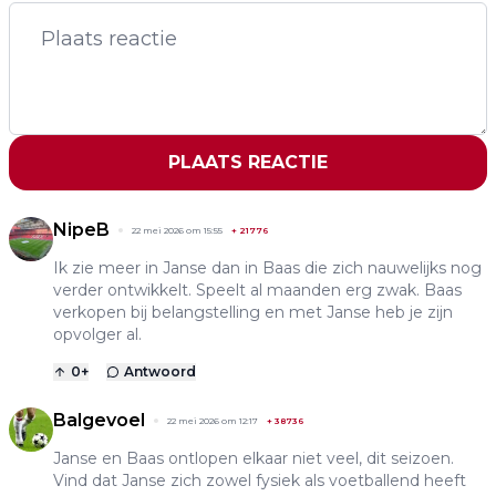
PLAATS REACTIE
NipeB
22 mei 2026 om 15:55
+
21776
Ik zie meer in Janse dan in Baas die zich nauwelijks nog
verder ontwikkelt. Speelt al maanden erg zwak. Baas
verkopen bij belangstelling en met Janse heb je zijn
opvolger al.
0
+
Antwoord
Balgevoel
22 mei 2026 om 12:17
+
38736
Janse en Baas ontlopen elkaar niet veel, dit seizoen.
Vind dat Janse zich zowel fysiek als voetballend heeft