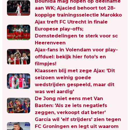
Bounida mag hopen op deelname
aan WK; Ajacied behoort tot 28-
koppige trainingsselectie Marokko
Ajax treft FC Utrecht in finale
Europese play-offs;
Domstedelingen te sterk voor sc
Heerenveen
Ajax-fans in Volendam voor play-
offduel: bekijk hier foto's en
filmpjes!
Klaassen blij met zege Ajax: 'Dit
seizoen weinig goede
wedstrijden gespeeld, maar dit
was wel aardig'
De Jong niet eens met Van
Basten: 'Als ze iets negatiefs
zeggen, verkoopt dat beter'
García wil 'elf strijders' zien tegen
FC Groningen en legt uit waarom