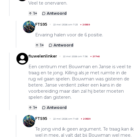
Veel te onervaren.
1
+
Antwoord
FTS95
22 mei 2026 om 7:23
+
20559
Ervaring halen voor de 6 positie.
1
+
Antwoord
fluwelenlinker
22 mei 2026 om 7:36
+
21745
Een centrum met Bouwman en Janse is veel te
traag en te jong. Killing als je met ruimte in de
rug wil gaan spelen. Bouwman was gisteren de
betere. Janse verdient zeker een kans in de
voorbereiding maar dan zal hij beter moeten
spelen dan gisteren.
1
+
Antwoord
FTS95
22 mei 2026 om 7:48
+
20559
Te jong vind ik geen argument. Te traag kan ik
wel in mee, al valt dat bij Bouwman wel mee.