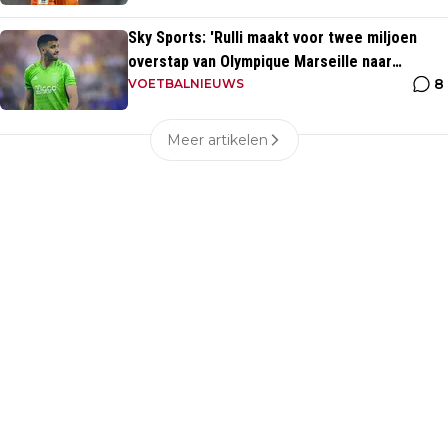
Sky Sports: 'Rulli maakt voor twee miljoen
overstap van Olympique Marseille naar
8
Manchester City'
VOETBALNIEUWS
Meer artikelen