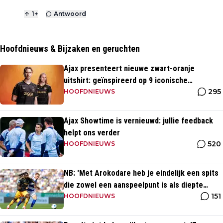
1
+
Antwoord
Hoofdnieuws & Bijzaken en geruchten
Ajax presenteert nieuwe zwart-oranje
uitshirt: geïnspireerd op 9 iconische
295
momenten uit clubhistorie
HOOFDNIEUWS
Ajax Showtime is vernieuwd: jullie feedback
helpt ons verder
520
HOOFDNIEUWS
NB: 'Met Arokodare heb je eindelijk een spits
die zowel een aanspeelpunt is als diepte
151
heeft'
HOOFDNIEUWS