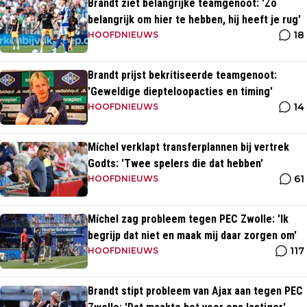
Brandt ziet belangrijke teamgenoot: 'Zo
belangrijk om hier te hebben, hij heeft je rug'
18
HOOFDNIEUWS
Brandt prijst bekritiseerde teamgenoot:
'Geweldige diepteloopacties en timing'
14
HOOFDNIEUWS
Míchel verklapt transferplannen bij vertrek
Godts: 'Twee spelers die dat hebben'
61
HOOFDNIEUWS
Míchel zag probleem tegen PEC Zwolle: 'Ik
begrijp dat niet en maak mij daar zorgen om'
117
HOOFDNIEUWS
Brandt stipt probleem van Ajax aan tegen PEC