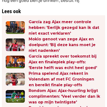
nog een goed biertje drinken’, besluit hij.
Lees ook
García zag Ajax meer controle
hebben: 'Eerlijk gezegd kan ik dat
niet exact verklaren'
Mokio genoot van zege Ajax en
doelpunt: 'Bij deze kans moet je
niet nadenken'
García spreekt over toekomst bij
Ajax en finaleplek play-offs:
'Eerste helft was echt heel goed'
Prima spelend Ajax rekent in
Volendam af met FC Groningen
en bereikt finale play-offs
Rondom Ajax: Ajax-huurling krijgt
complimenten: 'Veel verder dan ik
was op mijn twintigste'