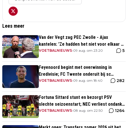
Lees meer
Van der Vegt zag PEC Zwolle - Ajax
kantelen: 'Ze hadden het niet voor elkaar en
5
wij wel'
VOETBALNIEUWS
•
09 aug. om 23:20
Feyenoord begint met overwinning in
Eredivisie; FC Twente onderuit bij sc
282
Heerenveen
VOETBALNIEUWS
•
09 aug. om 18:40
Fortuna Sittard stunt en bezorgt PSV
slechte seizoenstart; NEC verliest ondanks
1264
assist Tadic
VOETBALNIEUWS
•
08 aug. om 22:50
Markt open: Transfers zomer 2026 uit het