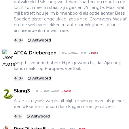
ontwikkeld. Pakt nog wel teveel kaarten. en moet in de
lucht tot meer in staat zijn, gezien z'n lengte. Maar wat
mij betreft hou je 'm binnenboord als optie achter Baas.
Speelde gister ongelukkig, zoals heel Groningen. Was af
en toe wel even lekker irritant naar Weghorst, daar
amuseerde ik me wel mee.
0
+
Antwoord
AFCA-Driebergen
22 mei 2026 om 10:20
+
25509
Zegt hij voor de bühne. Hij is gewoon blij dat Ajax nog
kans maakt op Europees voetbal.
0
+
Antwoord
Slang3
22 mei 2026 om 8:09
+
64969
Als je zijn fysiek weghaalt blijft er weinig over, als je hier
een dikke transfersom kan krijgen moet je cashen
1
+
Antwoord
RoelDijkstra8