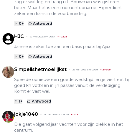
zag er wat log en traag uit. Bouwman was gisteren
beter. Maar het is een momentopname. Hij verdient
zeker een kans in de voorbereiding.
0
+
Antwoord
HJC
22 mei 2026 om 00:57
+
10223
Jansse is zeker toe aan een basis plaats bij Ajax
0
+
Antwoord
Simpelishetmoeilijkst
22 mei 2026 om 00:39
+
27609
Speelde opnieuw een goede wedstrijd, en je viert eet hij
goed kn votbllen in ijn passes vanuit de verdediging.
Komt er vast wel.
1
+
Antwoord
jokje1040
21 mei 2026 om 23:49
+
223
Die gaat volgend jaar vechten voor zijn plekkie in het
centrum.