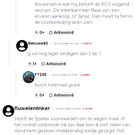
Bouwman is wat mij betreft de RCV volgend
seizoen. De linkerkant kan Baas zijn, een
ervaren aankoop, of Janse. Dan moet hij het in
de voorbereiding laten zien.
0
+
Antwoord
Betuwe85
22 mei 2026 om 7:40
+
26376
jij wil nog lager eindigen dan 5 de ?
1
+
Antwoord
FTS95
22 mei 2026 om 7:49
+
20559
Komt helemaal goed
0
+
Antwoord
fluwelenlinker
22 mei 2026 om 6:43
+
21745
Heeft de fysieke voorwaarden om te slagen maar of
het overall voldoende zal zijn daar ben ik niet zeker van.
Vond hem gisteren middelmatig eerlijk gezegd. Het