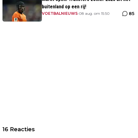
buitenland op een rij!
85
VOETBALNIEUWS
•
08 aug. om 15:50
16 Reacties