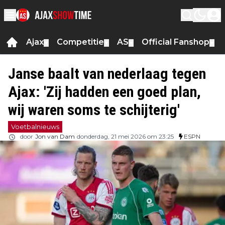
Ajax
Competitie
AS
Official Fanshop
▼
▼
▼
▼
Janse baalt van nederlaag tegen
Ajax: 'Zij hadden een goed plan,
wij waren soms te schijterig'
Voetbalnieuws
door
Jon van Dam
donderdag, 21 mei 2026 om 23:25
ESPN