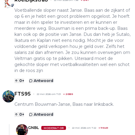
22 mei 2026 om 7:56
+
1347
Voetballende sloper naast Janse. Baas aan de zijkant of
op 6 en je hebt een groot probleem opgelost. Je hoeft
maar in één speler te investeren en er kunnen er
meerdere weg. Bouwman is een prima back-up. Baas
kan ook op de positie van Janse. Dus dan heb je Sutalo,
Ikatura en Kaplan niet eens nodig. Mocht je die voor
voldoende geld verkopen hou je geld over. Zelfs het
salaris zal dan afnemen. Je zou kunnen overwegen om
Veltman gratis op te pikken. Uiteraard moet de
gekochte sloper met voetbalkwaliteiten wel een schot
in de roos zijn
0
+
Antwoord
FTS95
22 mei 2026 om 7:01
+
20559
Centrum Bouwman-Janse, Baas naar linksback.
0
+
Antwoord
GNBL
MODERATOR
22 mei 2026 om 7:22
+
119461