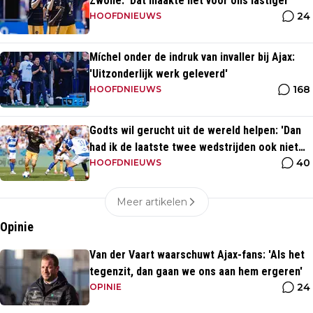
Zwolle: 'Dat maakte het voor ons lastiger'
24
HOOFDNIEUWS
Míchel onder de indruk van invaller bij Ajax:
'Uitzonderlijk werk geleverd'
168
HOOFDNIEUWS
Godts wil gerucht uit de wereld helpen: 'Dan
had ik de laatste twee wedstrijden ook niet
40
gespeeld'
HOOFDNIEUWS
Meer artikelen
Opinie
Van der Vaart waarschuwt Ajax-fans: 'Als het
tegenzit, dan gaan we ons aan hem ergeren'
24
OPINIE