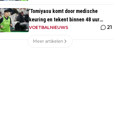
'Tomiyasu komt door medische
keuring en tekent binnen 48 uur
21
contract bij nieuwe club'
VOETBALNIEUWS
Meer artikelen