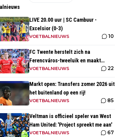
alnieuws
LIVE 20.00 uur | SC Cambuur -
Excelsior (0-3)
10
VOETBALNIEUWS
FC Twente herstelt zich na
Ferencváros-tweeluik en maakt
22
gehakt van Slowaakse opponent
VOETBALNIEUWS
Markt open: Transfers zomer 2026 uit
het buitenland op een rij!
85
VOETBALNIEUWS
Veltman is officieel speler van West
Ham United: 'Project spreekt me aan'
67
VOETBALNIEUWS