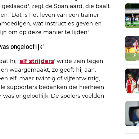
 geslaagd', zegt de Spanjaard, die baalt
. 'Dat is het leven van een trainer
aanmoedigen, wat instructies geven en
ijn om op deze manier te lijden.'
was ongelooflijk'
at hij '
elf strijders
' wilde zien tegen
gen waargemaakt, zo geeft hij aan.
een elf, maar twintig of vijfentwintig,
alle supporters bedanken die hierheen
 was ongelooflijk. De spelers voelden