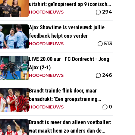
uitshirt: geïnspireerd op 9 iconische
294
momenten uit clubhistorie
HOOFDNIEUWS
Ajax Showtime is vernieuwd: jullie
feedback helpt ons verder
513
HOOFDNIEUWS
LIVE 20.00 uur | FC Dordrecht - Jong
Ajax (2-1)
246
HOOFDNIEUWS
Brandt trainde flink door, maar
benadrukt: 'Een groepstraining
0
nabootsen, is toch vrij lastig in je
HOOFDNIEUWS
eentje'
Brandt is meer dan alleen voetballer:
wat maakt hem zo anders dan de