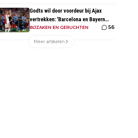
Godts wil door voordeur bij Ajax
vertrekken: 'Barcelona en Bayern
56
waren ook heel serieus'
BIJZAKEN EN GERUCHTEN
Meer artikelen