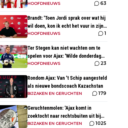
63
'gemiddelde' voetballer?
HOOFDNIEUWS
Brandt: 'Toen Jordi sprak over wat hij
wil doen, kon ik echt het vuur in zijn
1
ogen zien'
HOOFDNIEUWS
Ter Stegen kan niet wachten om te
spelen voor Ajax: 'Wilde donderdag
23
ook op het veld staan'
HOOFDNIEUWS
Rondom Ajax: Van 't Schip aangesteld
als nieuwe bondscoach Kazachstan
179
BIJZAKEN EN GERUCHTEN
Geruchtenmolen: 'Ajax komt in
zoektocht naar rechtsbuiten uit bij
1025
Couto'
BIJZAKEN EN GERUCHTEN