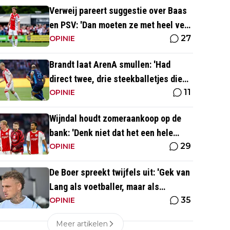
Verweij pareert suggestie over Baas
en PSV: 'Dan moeten ze met heel veel
27
geld over de brug komen'
OPINIE
Brandt laat ArenA smullen: 'Had
direct twee, drie steekballetjes die
11
gewoon perfect waren'
OPINIE
Wijndal houdt zomeraankoop op de
bank: 'Denk niet dat het een hele
29
goede verdediger is'
OPINIE
De Boer spreekt twijfels uit: 'Gek van
Lang als voetballer, maar als
35
persoonlijkheid niet'
OPINIE
Meer artikelen