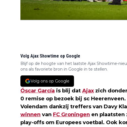
Volg Ajax Showtime op Google
Blijf op de hoogte van het laatste Ajax Showtime-nie
ons als favoriete bron in Google in te stellen.
Volg ons op Google
Óscar García
is blij dat
Ajax
zich donder
0 remise op bezoek bij sc Heerenveen
Volendam dankzij treffers van Davy Kl
winnen
van
FC Groningen
en plaatsten 
play-offs om Europees voetbal. Ook kom