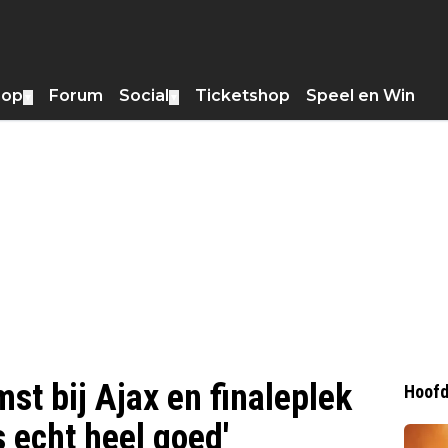
hop
Forum
Social
Ticketshop
Speel en Win
▼
▼
st bij Ajax en finaleplek
Hoofd
s echt heel goed'