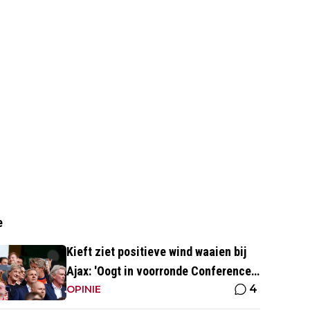
e
Kieft ziet positieve wind waaien bij
Ajax: 'Oogt in voorronde Conference
4
League fris en energiek'
OPINIE