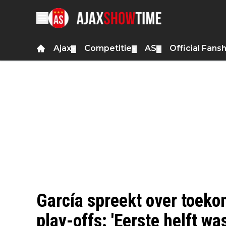
Ajax
Competitie
AS
Official Fans
▼
▼
▼
García spreekt over toekom
play-offs: 'Eerste helft wa