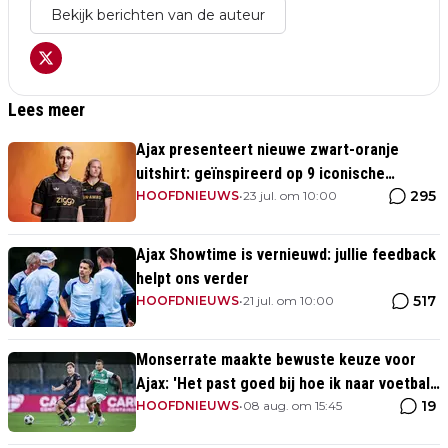
Bekijk berichten van de auteur
Lees meer
Ajax presenteert nieuwe zwart-oranje
uitshirt: geïnspireerd op 9 iconische
295
momenten uit clubhistorie
HOOFDNIEUWS
•
23 jul. om 10:00
Ajax Showtime is vernieuwd: jullie feedback
helpt ons verder
517
HOOFDNIEUWS
•
21 jul. om 10:00
Monserrate maakte bewuste keuze voor
Ajax: 'Het past goed bij hoe ik naar voetbal
19
kijk’
HOOFDNIEUWS
•
08 aug. om 15:45