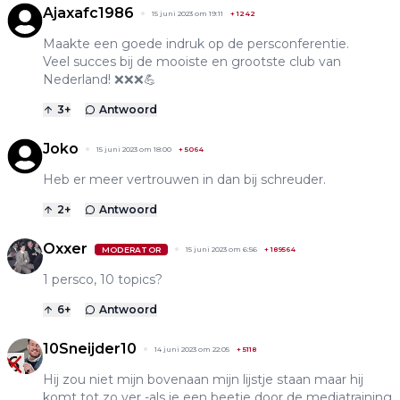
Ajaxafc1986
15 juni 2023 om 19:11
+
1242
Maakte een goede indruk op de persconferentie.
Veel succes bij de mooiste en grootste club van
Nederland! ❌️❌️❌️💪
3
+
Antwoord
Joko
15 juni 2023 om 18:00
+
5064
Heb er meer vertrouwen in dan bij schreuder.
2
+
Antwoord
Oxxer
MODERATOR
15 juni 2023 om 6:56
+
189564
1 persco, 10 topics?
6
+
Antwoord
10Sneijder10
14 juni 2023 om 22:05
+
5118
Hij zou niet mijn bovenaan mijn lijstje staan maar hij
komt tot zo ver -als je een beetje door de mediatraining