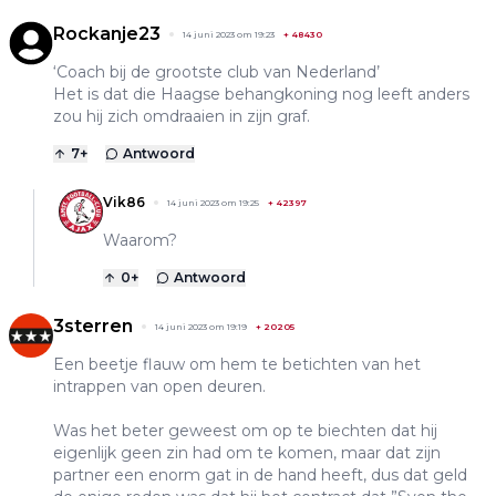
Rockanje23
14 juni 2023 om 19:23
+
48430
‘Coach bij de grootste club van Nederland’
Het is dat die Haagse behangkoning nog leeft anders
zou hij zich omdraaien in zijn graf.
7
+
Antwoord
Vik86
14 juni 2023 om 19:25
+
42397
Waarom?
0
+
Antwoord
3sterren
14 juni 2023 om 19:19
+
20205
Een beetje flauw om hem te betichten van het
intrappen van open deuren.
Was het beter geweest om op te biechten dat hij
eigenlijk geen zin had om te komen, maar dat zijn
partner een enorm gat in de hand heeft, dus dat geld