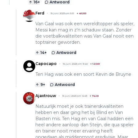
16
+
Antwoord
Ferd
15 juni 2023 om 5:51
+
45253
Van Gaal was ook een wereldtopper als speler,
Messi kan mag in z'n schaduw staan. Zonder
die voetbalkwaliteiten was Van Gaal nooit een
toptrainer geworden.
14
+
Antwoord
Capocapo
15 juni 2023 om 9:40
+
12001
Ten Hag was ook een soort Kevin de Bruyne
9
+
Antwoord
Ajaxtrouw
15 juni 2023 om 12:23
+
7428
Natuurlijk moet je ook trainerskwaliteiten
hebben en daar ging het bij Blind en Van
Basten mis. Ten Hag en van Gaal hadden een
heel andere aanloop dan Steijn, die qua speler
en trainer nooit meer ervaring heeft
opgedaan als middenmoot eredivisie. Maar