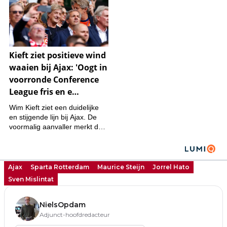
Ajax
Sparta Rotterdam
Maurice Steijn
Jorrel Hato
Sven Mislintat
NielsOpdam
Adjunct-hoofdredacteur