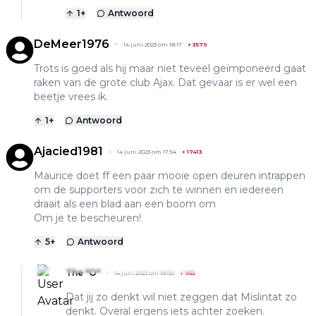
1
+
Antwoord
DeMeer1976
14 juni 2023 om 18:17
+
3579
Trots is goed als hij maar niet teveel geïmponeerd gaat
raken van de grote club Ajax. Dat gevaar is er wel een
beetje vrees ik.
1
+
Antwoord
Ajacied1981
14 juni 2023 om 17:54
+
17413
Maurice doet ff een paar mooie open deuren intrappen
om de supporters voor zich te winnen en iedereen
draait als een blad aan een boom om
Om je te bescheuren!
5
+
Antwoord
The "O"
14 juni 2023 om 18:00
+
963
Dat jij zo denkt wil niet zeggen dat Mislintat zo
denkt. Overal ergens iets achter zoeken.