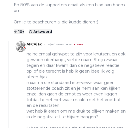
En 80% van de supporters draait als een blad aan boom
om
Om je te bescheuren al die kudde dieren :)
10
+
Antwoord
AFCAjax
14 juni 2023 om 18:26
+
17839
na helemaal gehypet te zijn voor knutsen, en ook
gewoon uberhaupt, viel de naam Steijn zwaar
tegen en daar kwam dan de negatieve reactie
op. of die terecht is heb ik geen idee, ik volg
alleen Ajax.
maar na die standaard interviews waar geen
stotterende coach zit en je hem aan kan kijken
enzo. dan gaan de emoties weer even liggen
totdat hij het niet waar maakt met het voetbal
en de resultaten.
wat heb ik eraan om me druk te blijven maken en
in de negativiteit te blijven hangen?