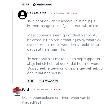
4
+
Antwoord
GekkeGerrit
15 juni 2023 om 1:01
+
2159
Ja je hebt ook geen andere keus he, hij is
immers aangesteld of je het nou wilt of niet.
Maar oppeens is een groot deel hier op AS
helemaal blij en om omdat hij zo sympathiek
overkomt en mooie woorden spreekt. Maar
dat zegt helemaal niks.
Je bent ook niet meteen een nep supporter
als je kritiek hebt of denkt dat het niks wordt.
Dus spreek je gewoon uit als je gevoel hebt of
denkt dat het niks is.
0
+
Antwoord
Ferd
15 juni 2023 om 5:53
+
45253
lekker voorspelbare oneliners weer van je
Ajacied1981