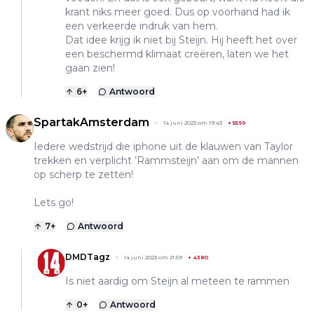
krant niks meer goed. Dus op voorhand had ik
een verkeerde indruk van hem.
Dat idee krijg ik niet bij Steijn. Hij heeft het over
een beschermd klimaat creëren, laten we het
gaan zien!
6
+
Antwoord
SpartakAmsterdam
14 juni 2023 om 19:43
+
5599
Iedere wedstrijd die iphone uit de klauwen van Taylor
trekken en verplicht ’Rammsteijn’ aan om de mannen
op scherp te zetten!
Lets go!
7
+
Antwoord
DMDTagz
14 juni 2023 om 21:59
+
4380
Is niet aardig om Steijn al meteen te rammen
0
+
Antwoord