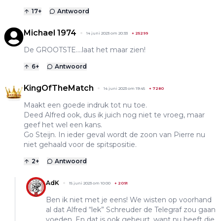
17
+
Antwoord
Michael 1974
14 juni 2023 om 20:33
+
25299
De GROOTSTE….laat het maar zien!
6
+
Antwoord
KingOfTheMatch
14 juni 2023 om 19:45
+
7280
Maakt een goede indruk tot nu toe.
Deed Alfred ook, dus ik juich nog niet te vroeg, maar
geef het wel een kans.
Go Steijn. In ieder geval wordt de zoon van Pierre nu
niet gehaald voor de spitspositie.
2
+
Antwoord
AdK
15 juni 2023 om 10:00
+
2091
Ben ik niet met je eens! We wisten op voorhand
al dat Alfred “lek” Schreuder de Telegraf zou gaan
voeden. En dat is ook gebeurt, want nu heeft die