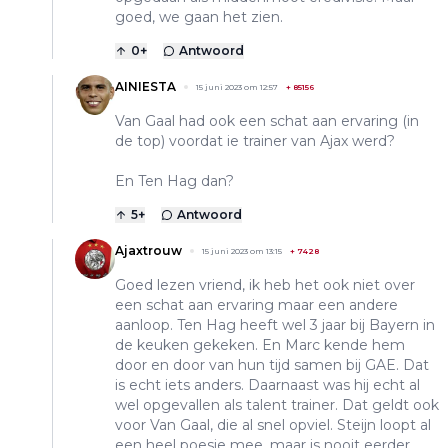
goed, we gaan het zien.
0
+
Antwoord
AINIESTA
15 juni 2023 om 12:57
+
85156
Van Gaal had ook een schat aan ervaring (in
de top) voordat ie trainer van Ajax werd?
En Ten Hag dan?
5
+
Antwoord
Ajaxtrouw
15 juni 2023 om 13:15
+
7428
Goed lezen vriend, ik heb het ook niet over
een schat aan ervaring maar een andere
aanloop. Ten Hag heeft wel 3 jaar bij Bayern in
de keuken gekeken. En Marc kende hem
door en door van hun tijd samen bij GAE. Dat
is echt iets anders. Daarnaast was hij echt al
wel opgevallen als talent trainer. Dat geldt ook
voor Van Gaal, die al snel opviel. Steijn loopt al
een heel poesje mee, maar is nooit eerder