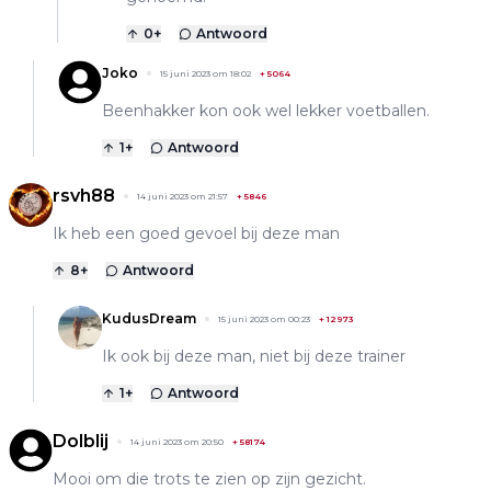
0
+
Antwoord
Joko
15 juni 2023 om 18:02
+
5064
Beenhakker kon ook wel lekker voetballen.
1
+
Antwoord
rsvh88
14 juni 2023 om 21:57
+
5846
Ik heb een goed gevoel bij deze man
8
+
Antwoord
KudusDream
15 juni 2023 om 00:23
+
12973
Ik ook bij deze man, niet bij deze trainer
1
+
Antwoord
Dolblij
14 juni 2023 om 20:50
+
58174
Mooi om die trots te zien op zijn gezicht.