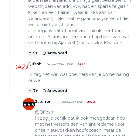
ik ben niet iemand die z'n tijd gaat besteden om
wedstrijden van ado, vvv, nac en sparta te gaan
kijken en een trainer (waar ik niks aan kan
veranderen) helemaal te gaan analyseren of die
wel of niet geschikt is.
alle negativiteit of positiviteit die ik hier toon
omtrent Ajax is puur emotie of op basis van wat
vertoont is bij Ajax zelf (zoals Taylor-Klaassen).
9
+
Antwoord
Qifesh
14 juni 2023 om 18:28
+
24918
Ik zag net wel wat oneliners van je op herhaling
ouwe
7
+
Antwoord
3sterren
14 juni 2023 om 19:25
+
20205
@Qifesh
Ik zeg je eerlijk dat ik ook meegedaan heb
met het verspreiden van antireclame voor
onze nieuwbakken hoofdcoach, maar de