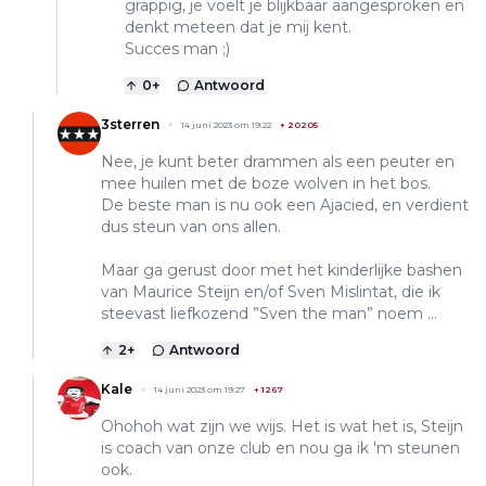
grappig, je voelt je blijkbaar aangesproken en
denkt meteen dat je mij kent.
Succes man ;)
0
+
Antwoord
3sterren
14 juni 2023 om 19:22
+
20205
Nee, je kunt beter drammen als een peuter en
mee huilen met de boze wolven in het bos.
De beste man is nu ook een Ajacied, en verdient
dus steun van ons allen.
Maar ga gerust door met het kinderlijke bashen
van Maurice Steijn en/of Sven Mislintat, die ik
steevast liefkozend ”Sven the man” noem ...
2
+
Antwoord
Kale
14 juni 2023 om 19:27
+
1267
Ohohoh wat zijn we wijs. Het is wat het is, Steijn
is coach van onze club en nou ga ik 'm steunen
ook.