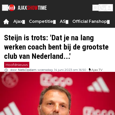
Ajax
Competitie
AS
Official Fanshop
▼
▼
▼
▼
Steijn is trots: 'Dat je na lang
werken coach bent bij de grootste
club van Nederland...'
Hoofdnieuws
door
NielsOpdam
woensdag, 14 juni 2023 om 16:50
Ajax TV