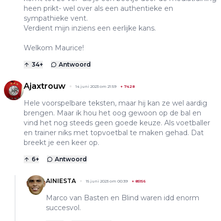
heen prikt- wel over als een authentieke en
sympathieke vent.
Verdient mijn inziens een eerlijke kans.
Welkom Maurice!
34
+
Antwoord
Ajaxtrouw
14 juni 2023 om 21:59
+
7428
Hele voorspelbare teksten, maar hij kan ze wel aardig
brengen. Maar ik hou het oog gewoon op de bal en
vind het nog steeds geen goede keuze. Als voetballer
en trainer niks met topvoetbal te maken gehad. Dat
breekt je een keer op.
6
+
Antwoord
AINIESTA
15 juni 2023 om 00:39
+
85156
Marco van Basten en Blind waren idd enorm
succesvol.