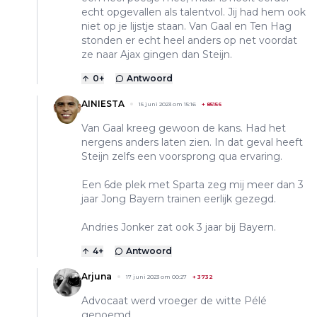
echt opgevallen als talentvol. Jij had hem ook
niet op je lijstje staan. Van Gaal en Ten Hag
stonden er echt heel anders op net voordat
ze naar Ajax gingen dan Steijn.
0
+
Antwoord
AINIESTA
15 juni 2023 om 15:16
+
85156
Van Gaal kreeg gewoon de kans. Had het
nergens anders laten zien. In dat geval heeft
Steijn zelfs een voorsprong qua ervaring.
Een 6de plek met Sparta zeg mij meer dan 3
jaar Jong Bayern trainen eerlijk gezegd.
Andries Jonker zat ook 3 jaar bij Bayern.
4
+
Antwoord
Arjuna
17 juni 2023 om 00:27
+
3732
Advocaat werd vroeger de witte Pélé
genoemd.