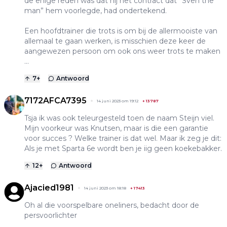
de enige reden was dat hij het contract dat ”Sven the
man” hem voorlegde, had ondertekend.
Een hoofdtrainer die trots is om bij de allermooiste van
allemaal te gaan werken, is misschien deze keer de
aangewezen persoon om ook ons weer trots te maken
...
7
+
Antwoord
7172AFCA7395
14 juni 2023 om 19:12
+
13787
Tsja ik was ook teleurgesteld toen de naam Steijn viel.
Mijn voorkeur was Knutsen, maar is die een garantie
voor succes ? Welke trainer is dat wel. Maar ik zeg je dit:
Als je met Sparta 6e wordt ben je iig geen koekebakker.
12
+
Antwoord
Ajacied1981
14 juni 2023 om 18:18
+
17413
Oh al die voorspelbare oneliners, bedacht door de
persvoorlichter