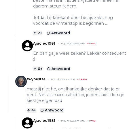
beste man is inmiddels Ajacied en alleen al
daarom steun ik hem.
Totdat hij faliekant door het ijs zakt, nog
voordat de winterstop is begonnen ...
2
+
Antwoord
Ajacied1981
14 juni 2023 om 21:02
+
17413
En dan ga je weer zeiken? Lekker consequent
;)
0
+
Antwoord
twynestar
14 juni 2023 om 19:16
+
34666
maar jij niet he, onafhankelijke denker dat je er
bent. Net als mama altijd zei, je bent niet dom je
kiest je eigen pad
4
+
Antwoord
Ajacied1981
14 juni 2023 om 21:05
+
17413