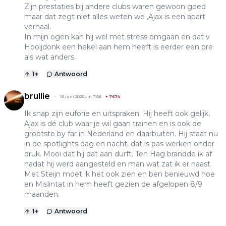
Zijn prestaties bij andere clubs waren gewoon goed
maar dat zegt niet alles weten we ,Ajax is een apart
verhaal.
In mijn ogen kan hij wel met stress omgaan en dat v
Hooijdonk een hekel aan hem heeft is eerder een pre
als wat anders.
1
+
Antwoord
brullie
16 juni 2023 om 7:06
+
7674
Ik snap zijn euforie en uitspraken. Hij heeft ook gelijk,
Ajax is dé club waar je wil gaan trainen en is ook de
grootste by far in Nederland en daarbuiten. Hij staat nu
in de spotlights dag en nacht, dat is pas werken onder
druk. Mooi dat hij dat aan durft. Ten Hag brandde ik af
nadat hij werd aangesteld en man wat zat ik er naast.
Met Steijn moet ik het ook zien en ben benieuwd hoe
en Mislintat in hem heeft gezien de afgelopen 8/9
maanden.
1
+
Antwoord