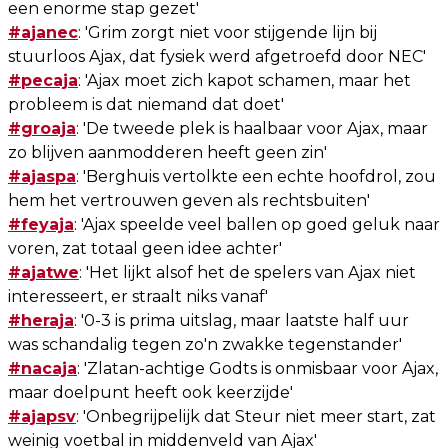
een enorme stap gezet'
#ajanec
: 'Grim zorgt niet voor stijgende lijn bij
stuurloos Ajax, dat fysiek werd afgetroefd door NEC'
#pecaja
: 'Ajax moet zich kapot schamen, maar het
probleem is dat niemand dat doet'
#groaja
: 'De tweede plek is haalbaar voor Ajax, maar
zo blijven aanmodderen heeft geen zin'
#ajaspa
: 'Berghuis vertolkte een echte hoofdrol, zou
hem het vertrouwen geven als rechtsbuiten'
#feyaja
: 'Ajax speelde veel ballen op goed geluk naar
voren, zat totaal geen idee achter'
#ajatwe
: 'Het lijkt alsof het de spelers van Ajax niet
interesseert, er straalt niks vanaf'
#heraja
: '0-3 is prima uitslag, maar laatste half uur
was schandalig tegen zo'n zwakke tegenstander'
#nacaja
: 'Zlatan-achtige Godts is onmisbaar voor Ajax,
maar doelpunt heeft ook keerzijde'
#ajapsv
: 'Onbegrijpelijk dat Steur niet meer start, zat
weinig voetbal in middenveld van Ajax'