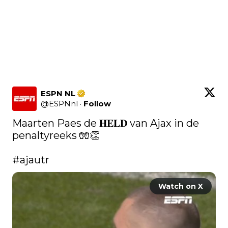
ESPN NL
@
ESPNnl
·
Follow
Maarten Paes de 𝐇𝐄𝐋𝐃 van Ajax in de 
penaltyreeks 🧤👏 

#ajautr
Watch on X