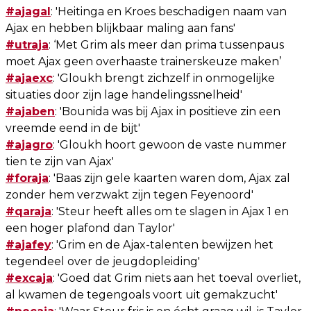
#ajagal
: 'Heitinga en Kroes beschadigen naam van
Ajax en hebben blijkbaar maling aan fans'
#utraja
: ‘Met Grim als meer dan prima tussenpaus
moet Ajax geen overhaaste trainerskeuze maken’
#ajaexc
: 'Gloukh brengt zichzelf in onmogelijke
situaties door zijn lage handelingssnelheid'
#ajaben
: 'Bounida was bij Ajax in positieve zin een
vreemde eend in de bijt'
#ajagro
: 'Gloukh hoort gewoon de vaste nummer
tien te zijn van Ajax'
#foraja
: 'Baas zijn gele kaarten waren dom, Ajax zal
zonder hem verzwakt zijn tegen Feyenoord'
#qaraja
: 'Steur heeft alles om te slagen in Ajax 1 en
een hoger plafond dan Taylor'
#ajafey
: 'Grim en de Ajax-talenten bewijzen het
tegendeel over de jeugdopleiding'
#excaja
: 'Goed dat Grim niets aan het toeval overliet,
al kwamen de tegengoals voort uit gemakzucht'