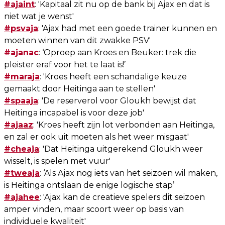
#ajaint
: 'Kapitaal zit nu op de bank bij Ajax en dat is
niet wat je wenst'
#psvaja
: 'Ajax had met een goede trainer kunnen en
moeten winnen van dit zwakke PSV'
#ajanac
: ‘Oproep aan Kroes en Beuker: trek die
pleister eraf voor het te laat is!’
#maraja
: 'Kroes heeft een schandalige keuze
gemaakt door Heitinga aan te stellen'
#spaaja
: 'De reserverol voor Gloukh bewijst dat
Heitinga incapabel is voor deze job'
#ajaaz
: 'Kroes heeft zijn lot verbonden aan Heitinga,
en zal er ook uit moeten als het weer misgaat'
#cheaja
: 'Dat Heitinga uitgerekend Gloukh weer
wisselt, is spelen met vuur'
#tweaja
: ‘Als Ajax nog iets van het seizoen wil maken,
is Heitinga ontslaan de enige logische stap’
#ajahee
: 'Ajax kan de creatieve spelers dit seizoen
amper vinden, maar scoort weer op basis van
individuele kwaliteit'