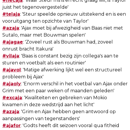
#necaja
: 'Waar Steur fris is en écht graag wil, is Taylor
juist het tegenovergestelde'
#telaja
: 'Steur speelde opnieuw uitstekend en is een
vooruitgang ten opzichte van Taylor'
#azaja
: 'Ajax moet bij afwezigheid van Baas niet met
Sutalo, maar met Bouwman spelen'
#ajagae
: 'Zoveel rust als Bouwman had, zoveel
onrust bracht Itakura'
#vilaja
: 'Baas is constant bezig zijn collega's aan te
sturen en voetbalt als een routinier'
#ajavol
: 'Matige afwerking lijkt wel een structureel
probleem bij Ajax'
#ajaoly
: 'Enorm verschil in het voetbal van Ajax onder
Grim met een paar weken of maanden geleden'
#excaja
: 'Kwaliteiten en gebreken van Mokio
kwamen in deze wedstrijd aan het licht'
#azaja
: 'Grim en Ajax hebben geen antwoord op
aanpassingen van tegenstanders'
#ajafor
: 'Godts heeft dit seizoen vooral qua fitheid