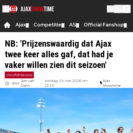
Ajax
Competitie
AS
Official Fanshop
▼
▼
▼
▼
NB: 'Prijzenswaardig dat Ajax
twee keer alles gaf, dat had je
vaker willen zien dit seizoen'
Hoofdnieuws
Jon van
zondag, 24 mei 2026 om
Ajax
door
Dam
23:30
Showtime