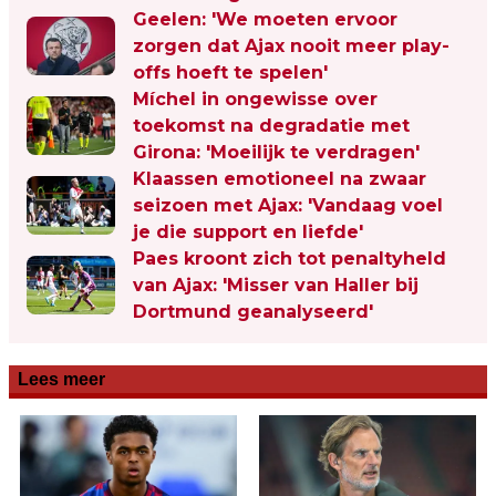
Geelen: 'We moeten ervoor
zorgen dat Ajax nooit meer play-
offs hoeft te spelen'
Míchel in ongewisse over
toekomst na degradatie met
Girona: 'Moeilijk te verdragen'
Klaassen emotioneel na zwaar
seizoen met Ajax: 'Vandaag voel
je die support en liefde'
Paes kroont zich tot penaltyheld
van Ajax: 'Misser van Haller bij
Dortmund geanalyseerd'