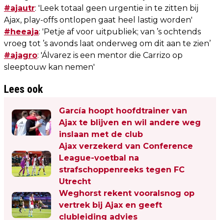
#ajautr
: 'Leek totaal geen urgentie in te zitten bij
Ajax, play-offs ontlopen gaat heel lastig worden'
#heeaja
: 'Petje af voor uitpubliek; van ’s ochtends
vroeg tot ’s avonds laat onderweg om dit aan te zien’
#ajagro
: 'Álvarez is een mentor die Carrizo op
sleeptouw kan nemen'
Lees ook
García hoopt hoofdtrainer van
Ajax te blijven en wil andere weg
inslaan met de club
Ajax verzekerd van Conference
League-voetbal na
strafschoppenreeks tegen FC
Utrecht
Weghorst rekent vooralsnog op
vertrek bij Ajax en geeft
clubleiding advies