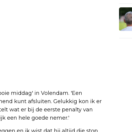
oie middag' in Volendam. 'Een
nend kunt afsluiten. Gelukkig kon ik er
elt wat er bij de eerste penalty van
lijk een hele goede nemer.'
gen en ik wist dat hij altijd die stop