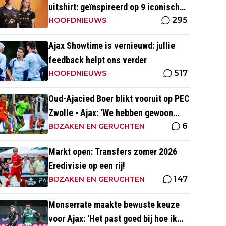
uitshirt: geïnspireerd op 9 iconische
295
momenten uit clubhistorie
HOOFDNIEUWS
Ajax Showtime is vernieuwd: jullie
feedback helpt ons verder
517
HOOFDNIEUWS
Oud-Ajacied Boer blikt vooruit op PEC
Zwolle - Ajax: 'We hebben gewoon
6
weer kans tegen Ajax'
BIJZAKEN EN GERUCHTEN
Markt open: Transfers zomer 2026
Eredivisie op een rij!
147
BIJZAKEN EN GERUCHTEN
Monserrate maakte bewuste keuze
voor Ajax: 'Het past goed bij hoe ik