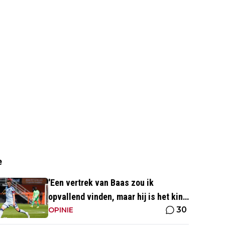
e
'Een vertrek van Baas zou ik
opvallend vinden, maar hij is het kind
30
van de rekening van de komst van
OPINIE
Blind'