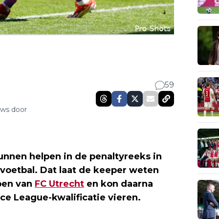
59
uws door
unnen helpen in de penaltyreeks in
 voetbal. Dat laat de keeper weten
pen van
FC Utrecht
en kon daarna
ce League-kwalificatie vieren.