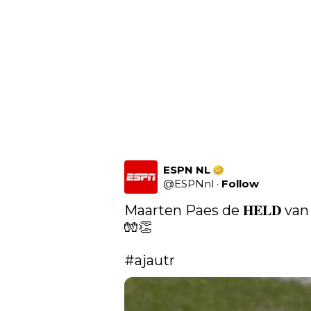
ESPN NL
@
ESPNnl
·
Follow
Maarten Paes de 𝐇𝐄𝐋𝐃 van
🧤👏 

#ajautr