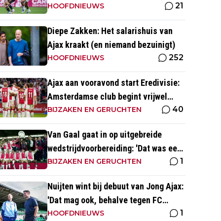
21
naar voetbal kijk’
HOOFDNIEUWS
Diepe Zakken: Het salarishuis van
Ajax kraakt (en niemand bezuinigt)
252
HOOFDNIEUWS
Ajax aan vooravond start Eredivisie:
Amsterdamse club begint vrijwel
40
altijd met zege
BIJZAKEN EN GERUCHTEN
Van Gaal gaat in op uitgebreide
wedstrijdvoorbereiding: 'Dat was een
1
aparte discipline, een ritme'
BIJZAKEN EN GERUCHTEN
Nuijten wint bij debuut van Jong Ajax:
'Dat mag ook, behalve tegen FC
1
Dordrecht'
HOOFDNIEUWS