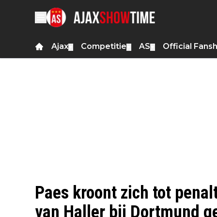
Ajax
Competitie
AS
Official Fans
▼
▼
▼
Paes kroont zich tot penal
van Haller bij Dortmund g