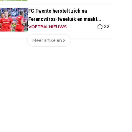
FC Twente herstelt zich na
Ferencváros-tweeluik en maakt
22
gehakt van Slowaakse opponent
VOETBALNIEUWS
Meer artikelen