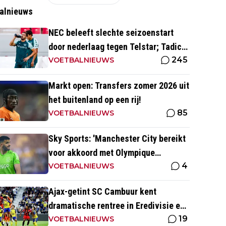
alnieuws
NEC beleeft slechte seizoenstart
door nederlaag tegen Telstar; Tadic
245
geeft assist
VOETBALNIEUWS
Markt open: Transfers zomer 2026 uit
het buitenland op een rij!
85
VOETBALNIEUWS
Sky Sports: 'Manchester City bereikt
voor akkoord met Olympique
4
Marseille; Rulli voor twee miljoen
VOETBALNIEUWS
naar Engeland'
Ajax-getint SC Cambuur kent
dramatische rentree in Eredivisie en
19
krijgt pak slaag in eigen huis
VOETBALNIEUWS