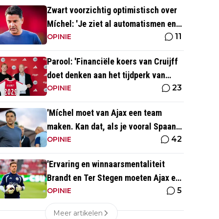
Zwart voorzichtig optimistisch over
Míchel: 'Je ziet al automatismen en
11
patronen terug, maar...'
OPINIE
Parool: 'Financiële koers van Cruijff
doet denken aan het tijdperk van
23
Overmars'
OPINIE
'Míchel moet van Ajax een team
maken. Kan dat, als je vooral Spaans
42
spreekt?'
OPINIE
'Ervaring en winnaarsmentaliteit
Brandt en Ter Stegen moeten Ajax er
5
weer bovenop helpen'
OPINIE
Meer artikelen