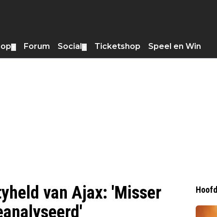
hop
Forum
Social
Ticketshop
Speel en Win
▼
▼
tyheld van Ajax: 'Misser
Hoofd
eanalyseerd'