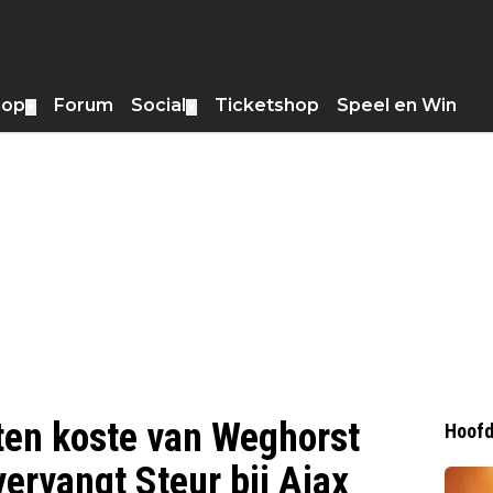
hop
Forum
Social
Ticketshop
Speel en Win
▼
▼
 ten koste van Weghorst
Hoofd
ervangt Steur bij Ajax