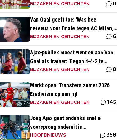
0
altijd met zege
BIJZAKEN EN GERUCHTEN
Van Gaal geeft toe: 'Was heel
nerveus voor finale tegen AC Milan,
6
wist dat ze zich zouden aanpassen'
BIJZAKEN EN GERUCHTEN
Ajax-publiek moest wennen aan Van
Gaal als trainer: 'Begon 4-4-2 te
8
spelen, vloeken in de kerk'
BIJZAKEN EN GERUCHTEN
Markt open: Transfers zomer 2026
Eredivisie op een rij!
145
BIJZAKEN EN GERUCHTEN
Jong Ajax gaat ondanks snelle
voorsprong onderuit in
358
seizoensopener tegen FC Dordrecht
HOOFDNIEUWS