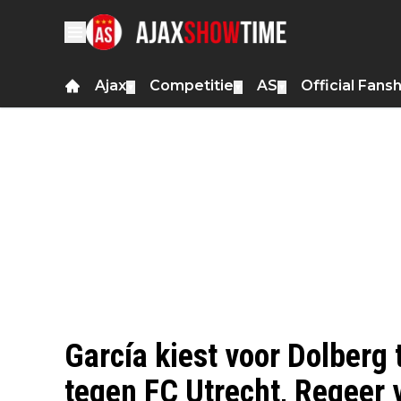
Ajax
Competitie
AS
Official Fans
▼
▼
▼
García kiest voor Dolberg
tegen FC Utrecht, Regeer v