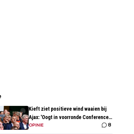
e
Kieft ziet positieve wind waaien bij
Ajax: 'Oogt in voorronde Conference
8
League fris en energiek'
OPINIE