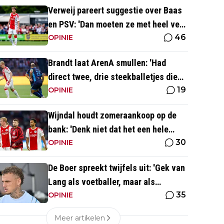
Verweij pareert suggestie over Baas
en PSV: 'Dan moeten ze met heel veel
46
geld over de brug komen'
OPINIE
Brandt laat ArenA smullen: 'Had
direct twee, drie steekballetjes die
19
gewoon perfect waren'
OPINIE
Wijndal houdt zomeraankoop op de
bank: 'Denk niet dat het een hele
30
goede verdediger is'
OPINIE
De Boer spreekt twijfels uit: 'Gek van
Lang als voetballer, maar als
35
persoonlijkheid niet'
OPINIE
Meer artikelen