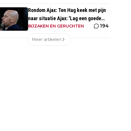
Rondom Ajax: Ten Hag keek met pijn
naar situatie Ajax: 'Lag een goede
194
basis om op voort te borduren'
BIJZAKEN EN GERUCHTEN
Meer artikelen