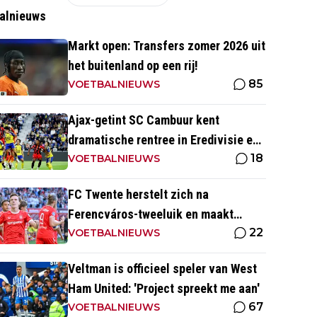
alnieuws
Markt open: Transfers zomer 2026 uit
het buitenland op een rij!
85
VOETBALNIEUWS
Ajax-getint SC Cambuur kent
dramatische rentree in Eredivisie en
18
krijgt pak slaag in eigen huis
VOETBALNIEUWS
FC Twente herstelt zich na
Ferencváros-tweeluik en maakt
22
gehakt van Slowaakse opponent
VOETBALNIEUWS
Veltman is officieel speler van West
Ham United: 'Project spreekt me aan'
67
VOETBALNIEUWS