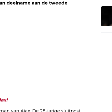
van deelname aan de tweede
jax!
an van Ajax. De 28-jarige sluitpost