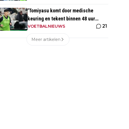
'Tomiyasu komt door medische
keuring en tekent binnen 48 uur
21
contract bij nieuwe club'
VOETBALNIEUWS
Meer artikelen