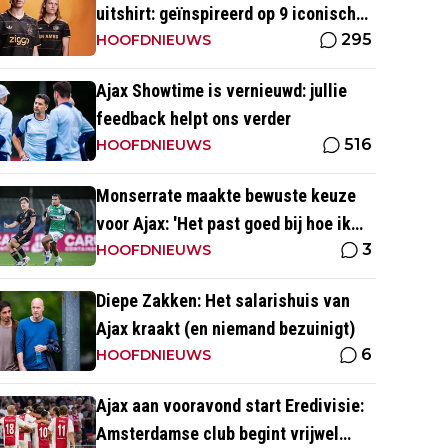
uitshirt: geïnspireerd op 9 iconische
295
momenten uit clubhistorie
HOOFDNIEUWS
Ajax Showtime is vernieuwd: jullie
feedback helpt ons verder
516
HOOFDNIEUWS
Monserrate maakte bewuste keuze
voor Ajax: 'Het past goed bij hoe ik
3
naar voetbal kijk’
HOOFDNIEUWS
Diepe Zakken: Het salarishuis van
Ajax kraakt (en niemand bezuinigt)
6
HOOFDNIEUWS
Ajax aan vooravond start Eredivisie:
Amsterdamse club begint vrijwel