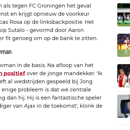
n als tegen FC Groningen het geval
enst en krijgt opnieuw de voorkeur
cas Rosa op de linksbackpositie. Het
sip Sutalo - gevormd door Aaron
r fit genoeg om op de bank te zitten.
uwman
uwman in de basis. Na afloop van het
 positief
over de jonge mandekker. 'Ik
eft al wedstrijden gespeeld bij Jong
et enige probleem is dat we centrale
 dan hij. Hij is een fantastische speler
iger van Ajax in de toekomst', klonk de