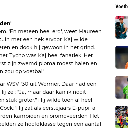
Voetb
rden'
s om. 'En meteen heel erg', weet Maureen
tuin met een hek ervoor. Kaj wilde
eten en dook hij gewoon in het grind.
et Tycho was Kaj heel fanatiek. Het
erst zijn zwemdiploma moest halen en
 zou op voetbal.'
maar WSV '30 uit Wormer. Daar had een
'Hij zei: "Ja, maar daar kan ik nooit
 stuk groter." Hij wilde toen al heel
ck: 'Hij zat als eerstejaars E-pupil al
werden kampioen en promoveerden. Het
peelden ze hoofdklasse tegen een aantal