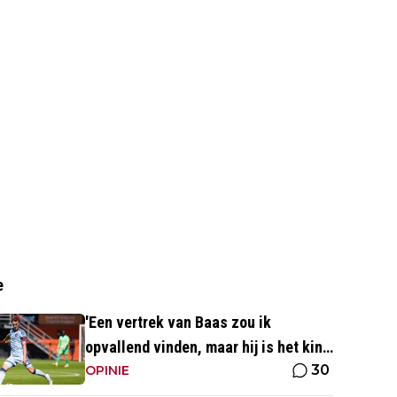
e
'Een vertrek van Baas zou ik
opvallend vinden, maar hij is het kind
30
van de rekening van de komst van
OPINIE
Blind'