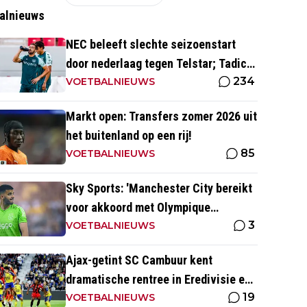
alnieuws
NEC beleeft slechte seizoenstart
door nederlaag tegen Telstar; Tadic
234
geeft assist
VOETBALNIEUWS
Markt open: Transfers zomer 2026 uit
het buitenland op een rij!
85
VOETBALNIEUWS
Sky Sports: 'Manchester City bereikt
voor akkoord met Olympique
3
Marseille; Rulli voor twee miljoen
VOETBALNIEUWS
naar Engeland'
Ajax-getint SC Cambuur kent
dramatische rentree in Eredivisie en
19
krijgt pak slaag in eigen huis
VOETBALNIEUWS