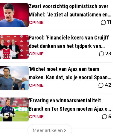
Zwart voorzichtig optimistisch over
Míchel: 'Je ziet al automatismen en
11
patronen terug, maar...'
OPINIE
Parool: 'Financiële koers van Cruijff
doet denken aan het tijdperk van
23
Overmars'
OPINIE
'Míchel moet van Ajax een team
maken. Kan dat, als je vooral Spaans
42
spreekt?'
OPINIE
'Ervaring en winnaarsmentaliteit
Brandt en Ter Stegen moeten Ajax er
5
weer bovenop helpen'
OPINIE
Meer artikelen