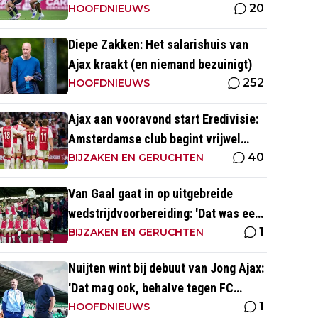
20
naar voetbal kijk’
HOOFDNIEUWS
Diepe Zakken: Het salarishuis van
Ajax kraakt (en niemand bezuinigt)
252
HOOFDNIEUWS
Ajax aan vooravond start Eredivisie:
Amsterdamse club begint vrijwel
40
altijd met zege
BIJZAKEN EN GERUCHTEN
Van Gaal gaat in op uitgebreide
wedstrijdvoorbereiding: 'Dat was een
1
aparte discipline, een ritme'
BIJZAKEN EN GERUCHTEN
Nuijten wint bij debuut van Jong Ajax:
'Dat mag ook, behalve tegen FC
1
Dordrecht'
HOOFDNIEUWS