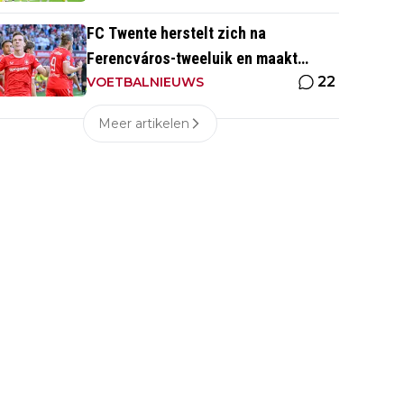
FC Twente herstelt zich na
Ferencváros-tweeluik en maakt
22
gehakt van Slowaakse opponent
VOETBALNIEUWS
Meer artikelen