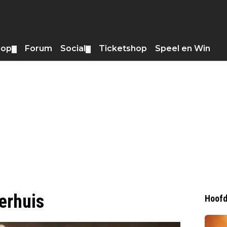
hop
Forum
Social
Ticketshop
Speel en Win
▼
▼
ierhuis
Hoofd