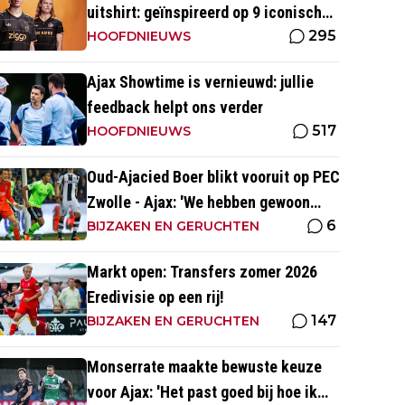
uitshirt: geïnspireerd op 9 iconische
295
momenten uit clubhistorie
HOOFDNIEUWS
Ajax Showtime is vernieuwd: jullie
feedback helpt ons verder
517
HOOFDNIEUWS
Oud-Ajacied Boer blikt vooruit op PEC
Zwolle - Ajax: 'We hebben gewoon
6
weer kans tegen Ajax'
BIJZAKEN EN GERUCHTEN
Markt open: Transfers zomer 2026
Eredivisie op een rij!
147
BIJZAKEN EN GERUCHTEN
Monserrate maakte bewuste keuze
voor Ajax: 'Het past goed bij hoe ik