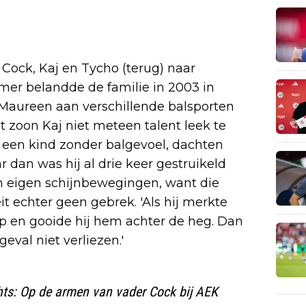
ock, Kaj en Tycho (terug) naar
er belandde de familie in 2003 in
n Maureen aan verschillende balsporten
 zoon Kaj niet meteen talent leek te
 een kind zonder balgevoel, dachten
r dan was hij al drie keer gestruikeld
ijn eigen schijnbewegingen, want die
it echter geen gebrek. 'Als hij merkte
 op en gooide hij hem achter de heg. Dan
geval niet verliezen.'
hts: Op de armen van vader Cock bij AEK