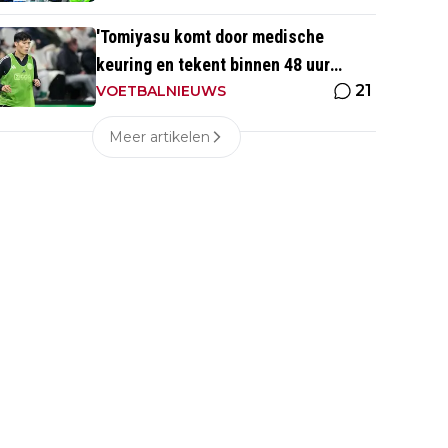
'Tomiyasu komt door medische
keuring en tekent binnen 48 uur
21
contract bij nieuwe club'
VOETBALNIEUWS
Meer artikelen