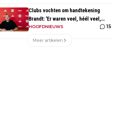
Clubs vochten om handtekening
Brandt: 'Er waren veel, héél veel,
15
voorstellen van overal ter wereld'
HOOFDNIEUWS
Meer artikelen