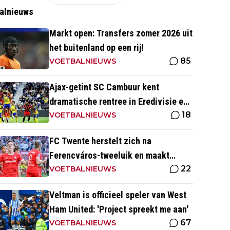
alnieuws
Markt open: Transfers zomer 2026 uit
het buitenland op een rij!
85
VOETBALNIEUWS
Ajax-getint SC Cambuur kent
dramatische rentree in Eredivisie en
18
krijgt pak slaag in eigen huis
VOETBALNIEUWS
FC Twente herstelt zich na
Ferencváros-tweeluik en maakt
22
gehakt van Slowaakse opponent
VOETBALNIEUWS
Veltman is officieel speler van West
Ham United: 'Project spreekt me aan'
67
VOETBALNIEUWS