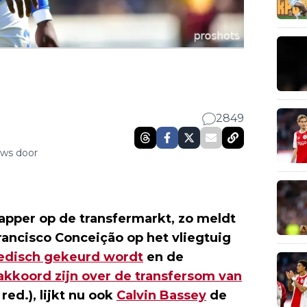
2849
uws door
lapper op de transfermarkt, zo meldt
rancisco Conceição op het vliegtuig
disch gekeurd wordt
en de
 akkoord zijn over de transfersom van
red.), lijkt nu ook
Calvin Bassey
de