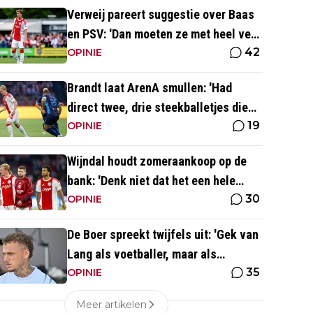
Verweij pareert suggestie over Baas
en PSV: 'Dan moeten ze met heel veel
42
geld over de brug komen'
OPINIE
Brandt laat ArenA smullen: 'Had
direct twee, drie steekballetjes die
19
gewoon perfect waren'
OPINIE
Wijndal houdt zomeraankoop op de
bank: 'Denk niet dat het een hele
30
goede verdediger is'
OPINIE
De Boer spreekt twijfels uit: 'Gek van
Lang als voetballer, maar als
35
persoonlijkheid niet'
OPINIE
Meer artikelen