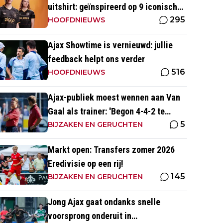
uitshirt: geïnspireerd op 9 iconische
295
momenten uit clubhistorie
HOOFDNIEUWS
Ajax Showtime is vernieuwd: jullie
feedback helpt ons verder
516
HOOFDNIEUWS
Ajax-publiek moest wennen aan Van
Gaal als trainer: 'Begon 4-4-2 te
5
spelen, schoppen tegen de kerk'
BIJZAKEN EN GERUCHTEN
Markt open: Transfers zomer 2026
Eredivisie op een rij!
145
BIJZAKEN EN GERUCHTEN
Jong Ajax gaat ondanks snelle
voorsprong onderuit in