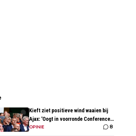
e
Kieft ziet positieve wind waaien bij
Ajax: 'Oogt in voorronde Conference
8
League fris en energiek'
OPINIE