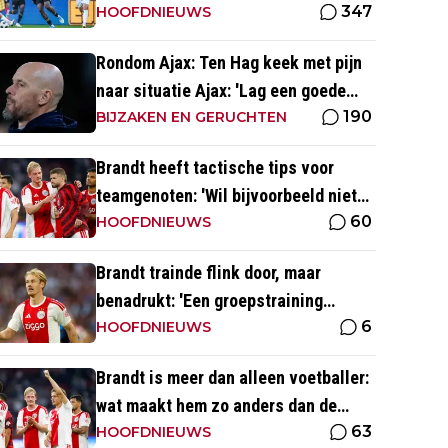
347
seizoensopener tegen FC Dordrecht
HOOFDNIEUWS
Rondom Ajax: Ten Hag keek met pijn
naar situatie Ajax: 'Lag een goede
190
basis om op voort te borduren'
BIJZAKEN EN GERUCHTEN
Brandt heeft tactische tips voor
teamgenoten: 'Wil bijvoorbeeld niet
60
dat Mika te veel naar binnen komt'
HOOFDNIEUWS
Brandt trainde flink door, maar
benadrukt: 'Een groepstraining
6
nabootsen is toch vrij lastig in je
HOOFDNIEUWS
eentje'
Brandt is meer dan alleen voetballer:
wat maakt hem zo anders dan de
63
'gemiddelde' voetballer?
HOOFDNIEUWS