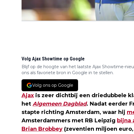
Volg Ajax Showtime op Google
Blijf op de hoogte van het laatste Ajax Showtime-nie
ons als favoriete bron in Google in te stellen.
Volg ons op Google
Ajax
is zeer dichtbij een driedubbele k
het
Algemeen Dagblad
. Nadat eerder F
stapte richting Amsterdam, waar hij
me
Amsterdammers met RB Leipzig
bijna
Brian Brobbey
(zeventien miljoen euro, 