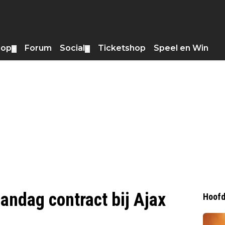
hop
Forum
Social
Ticketshop
Speel en Win
▼
▼
andag contract bij Ajax
Hoofd