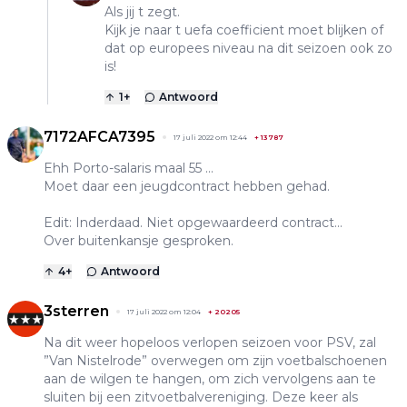
Als jij t zegt.
Kijk je naar t uefa coefficient moet blijken of
dat op europees niveau na dit seizoen ook zo
is!
1
+
Antwoord
7172AFCA7395
17 juli 2022 om 12:44
+
13787
Ehh Porto-salaris maal 55 ...
Moet daar een jeugdcontract hebben gehad.
Edit: Inderdaad. Niet opgewaardeerd contract...
Over buitenkansje gesproken.
4
+
Antwoord
3sterren
17 juli 2022 om 12:04
+
20205
Na dit weer hopeloos verlopen seizoen voor PSV, zal
”Van Nistelrode” overwegen om zijn voetbalschoenen
aan de wilgen te hangen, om zich vervolgens aan te
sluiten bij een zitvoetbalvereniging. Deze keer als