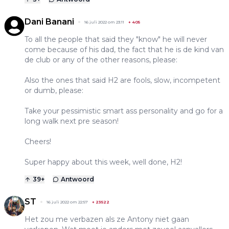
Dani Banani
16 juli 2022 om 23:11
+
405
To all the people that said they "know" he will never
come because of his dad, the fact that he is de kind van
de club or any of the other reasons, please:
Also the ones that said H2 are fools, slow, incompetent
or dumb, please:
Take your pessimistic smart ass personality and go for a
long walk next pre season!
Cheers!
Super happy about this week, well done, H2!
39
+
Antwoord
ST
16 juli 2022 om 22:57
+
23522
Het zou me verbazen als ze Antony niet gaan