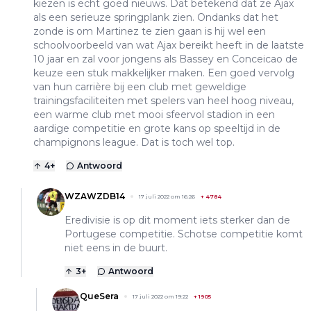
kiezen is echt goed nieuws. Dat betekend dat ze Ajax
als een serieuze springplank zien. Ondanks dat het
zonde is om Martinez te zien gaan is hij wel een
schoolvoorbeeld van wat Ajax bereikt heeft in de laatste
10 jaar en zal voor jongens als Bassey en Conceicao de
keuze een stuk makkelijker maken. Een goed vervolg
van hun carrière bij een club met geweldige
trainingsfaciliteiten met spelers van heel hoog niveau,
een warme club met mooi sfeervol stadion in een
aardige competitie en grote kans op speeltijd in de
champignons league. Dat is toch wel top.
4
+
Antwoord
WZAWZDB14
17 juli 2022 om 16:26
+
4784
Eredivisie is op dit moment iets sterker dan de
Portugese competitie. Schotse competitie komt
niet eens in de buurt.
3
+
Antwoord
QueSera
17 juli 2022 om 19:22
+
1905