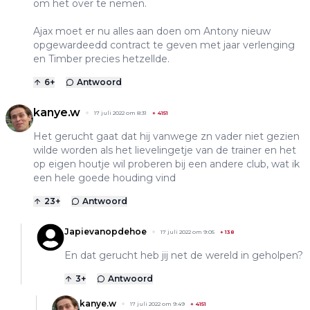
om het over te nemen.
Ajax moet er nu alles aan doen om Antony nieuw
opgewardeedd contract te geven met jaar verlenging
en Timber precies hetzellde.
6
+
Antwoord
kanye.w
17 juli 2022 om 8:31
+
4151
Het gerucht gaat dat hij vanwege zn vader niet gezien
wilde worden als het lievelingetje van de trainer en het
op eigen houtje wil proberen bij een andere club, wat ik
een hele goede houding vind
23
+
Antwoord
Japievanopdehoe
17 juli 2022 om 9:05
+
138
En dat gerucht heb jij net de wereld in geholpen?
3
+
Antwoord
kanye.w
17 juli 2022 om 9:49
+
4151