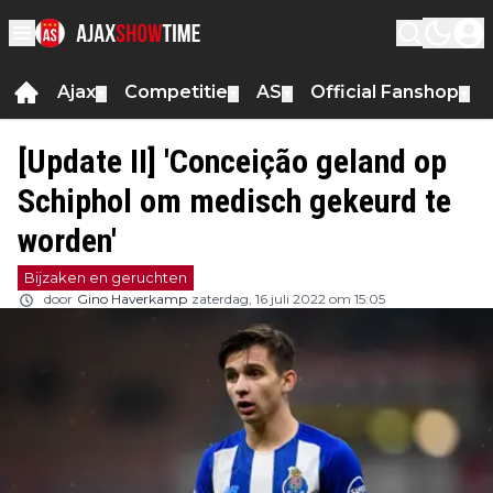
Ajax
Competitie
AS
Official Fanshop
▼
▼
▼
▼
[Update II] 'Conceição geland op
Schiphol om medisch gekeurd te
worden'
Bijzaken en geruchten
door
Gino Haverkamp
zaterdag, 16 juli 2022 om 15:05