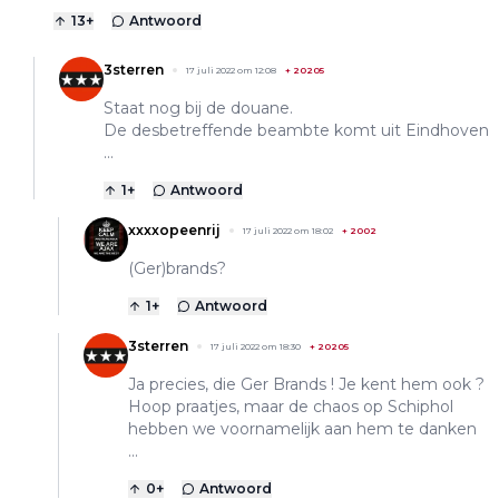
13
+
Antwoord
3sterren
17 juli 2022 om 12:08
+
20205
Staat nog bij de douane.
De desbetreffende beambte komt uit Eindhoven
...
1
+
Antwoord
xxxxopeenrij
17 juli 2022 om 18:02
+
2002
(Ger)brands?
1
+
Antwoord
3sterren
17 juli 2022 om 18:30
+
20205
Ja precies, die Ger Brands ! Je kent hem ook ?
Hoop praatjes, maar de chaos op Schiphol
hebben we voornamelijk aan hem te danken
...
0
+
Antwoord