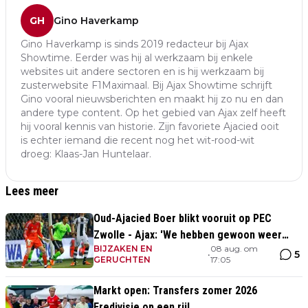
GH
Gino Haverkamp
Gino Haverkamp is sinds 2019 redacteur bij Ajax
Showtime. Eerder was hij al werkzaam bij enkele
websites uit andere sectoren en is hij werkzaam bij
zusterwebsite F1Maximaal. Bij Ajax Showtime schrijft
Gino vooral nieuwsberichten en maakt hij zo nu en dan
andere type content. Op het gebied van Ajax zelf heeft
hij vooral kennis van historie. Zijn favoriete Ajacied ooit
is echter iemand die recent nog het wit-rood-wit
droeg: Klaas-Jan Huntelaar.
Lees meer
Oud-Ajacied Boer blikt vooruit op PEC
Zwolle - Ajax: 'We hebben gewoon weer
BIJZAKEN EN
08 aug. om
kans tegen Ajax'
5
•
GERUCHTEN
17:05
Markt open: Transfers zomer 2026
Eredivisie op een rij!