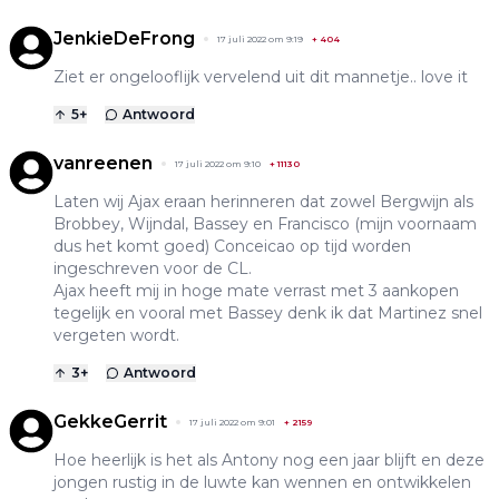
JenkieDeFrong
17 juli 2022 om 9:19
+
404
Ziet er ongelooflijk vervelend uit dit mannetje.. love it
5
+
Antwoord
vanreenen
17 juli 2022 om 9:10
+
11130
Laten wij Ajax eraan herinneren dat zowel Bergwijn als
Brobbey, Wijndal, Bassey en Francisco (mijn voornaam
dus het komt goed) Conceicao op tijd worden
ingeschreven voor de CL.
Ajax heeft mij in hoge mate verrast met 3 aankopen
tegelijk en vooral met Bassey denk ik dat Martinez snel
vergeten wordt.
3
+
Antwoord
GekkeGerrit
17 juli 2022 om 9:01
+
2159
Hoe heerlijk is het als Antony nog een jaar blijft en deze
jongen rustig in de luwte kan wennen en ontwikkelen