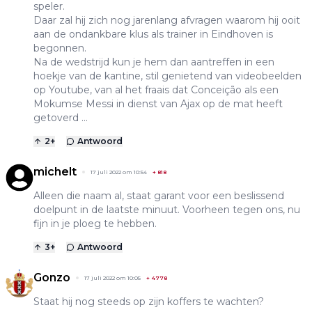
speler.
Daar zal hij zich nog jarenlang afvragen waarom hij ooit
aan de ondankbare klus als trainer in Eindhoven is
begonnen.
Na de wedstrijd kun je hem dan aantreffen in een
hoekje van de kantine, stil genietend van videobeelden
op Youtube, van al het fraais dat Conceição als een
Mokumse Messi in dienst van Ajax op de mat heeft
getoverd ...
2
+
Antwoord
michelt
17 juli 2022 om 10:54
+
818
Alleen die naam al, staat garant voor een beslissend
doelpunt in de laatste minuut. Voorheen tegen ons, nu
fijn in je ploeg te hebben.
3
+
Antwoord
Gonzo
17 juli 2022 om 10:05
+
4778
Staat hij nog steeds op zijn koffers te wachten?