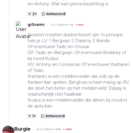
en Antony. Wat een prima bezetting is.
2
+
Antwoord
gi0vanni
17 juli 2022 om 7:35
+
9414
Posities moeten dubbel bezet zijn. In principe
heb je LV: 1 Bergwijn 2 Daramy 3 Bande.
Of eventueel Tadic en Unuvar.
SP: Tadic en Bergwijn. Of eventueel Brobbey of
bij nood Kudus.
RV: Antony en Conceicao Of eventueel Ihattaren
of Tadic.
Ihattaren is een middenvelder die ook op de
flanken kan spelen, Berghuis is heel matig op RV
die doet het beter op het middenveld. Depay is
waarschijnlijk niet haalbaar.
Kudus is een middenvelder die alleen bij nood in
de spits kan.
1
+
Antwoord
Burgie
16 juli 2022 om 22:38
+
4032