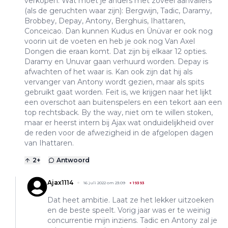
verkopen. Wat moet je anders met zoveel aanvallers
(als de geruchten waar zijn): Bergwijn, Tadic, Daramy,
Brobbey, Depay, Antony, Berghuis, Ihattaren,
Conceicao. Dan kunnen Kudus en Ünüvar er ook nog
voorin uit de voeten en heb je ook nog Van Axel
Dongen die eraan komt. Dat zijn bij elkaar 12 opties.
Daramy en Unuvar gaan verhuurd worden. Depay is
afwachten of het waar is. Kan ook zijn dat hij als
vervanger van Antony wordt gezien, maar als spits
gebruikt gaat worden. Feit is, we krijgen naar het lijkt
een overschot aan buitenspelers en een tekort aan een
top rechtsback. By the way, niet om te willen stoken,
maar er heerst intern bij Ajax wat onduidelijkheid over
de reden voor de afwezigheid in de afgelopen dagen
van Ihattaren.
2
+
Antwoord
Ajax1114
16 juli 2022 om 23:09
+
19393
Dat heet ambitie. Laat ze het lekker uitzoeken
en de beste speelt. Vorig jaar was er te weinig
concurrentie mijn inziens. Tadic en Antony zal je