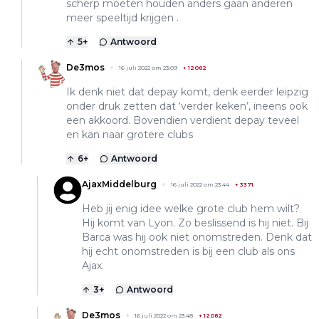
scherp moeten houden anders gaan anderen
meer speeltijd krijgen .
5
+
Antwoord
De3mos
16 juli 2022 om 23:09
+
12082
Ik denk niet dat depay komt, denk eerder leipzig
onder druk zetten dat ‘verder keken’, ineens ook
een akkoord. Bovendien verdient depay teveel
en kan naar grotere clubs
6
+
Antwoord
AjaxMiddelburg
16 juli 2022 om 23:44
+
3371
Heb jij enig idee welke grote club hem wilt?
Hij komt van Lyon. Zo beslissend is hij niet. Bij
Barca was hij ook niet onomstreden. Denk dat
hij echt onomstreden is bij een club als ons
Ajax.
3
+
Antwoord
De3mos
16 juli 2022 om 23:48
+
12082