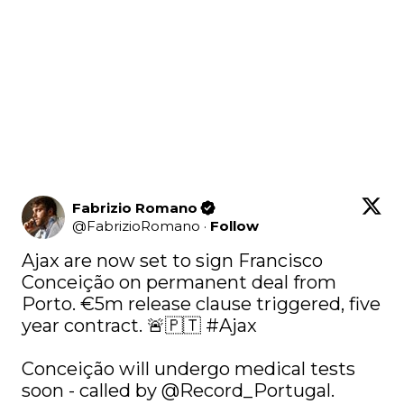
Fabrizio Romano
@
FabrizioRomano
·
Follow
Ajax are now set to sign Francisco 
Conceição on permanent deal from 
Porto. €5m release clause triggered, five 
year contract. 🚨🇵🇹 
#Ajax
Conceição will undergo medical tests 
soon - called by 
@Record_Portugal
. 