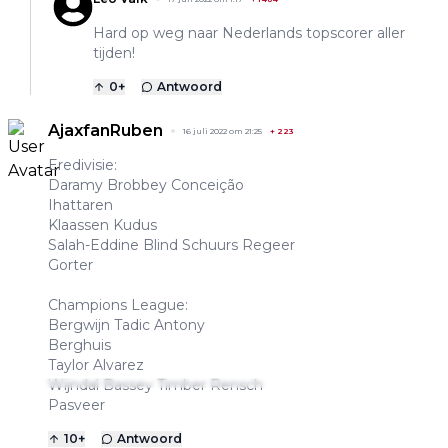
Hard op weg naar Nederlands topscorer aller
tijden!
0
+
Antwoord
AjaxfanRuben
16 juli 2022 om 21:25
+
223
Eredivisie:
Daramy Brobbey Conceição
Ihattaren
Klaassen Kudus
Salah-Eddine Blind Schuurs Regeer
Gorter
Champions League:
Bergwijn Tadic Antony
Berghuis
Taylor Alvarez
Wijndal Bassey Timber Rensch
Pasveer
10
+
Antwoord