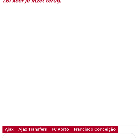
1,61 keer je inzet terug.
Ajax
Ajax Transfers
FC Porto
Francisco Conceição