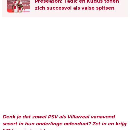
Preseason: Tadić en Kudus tonen
zich succesvol als valse spitsen
Denk je dat zowel PSV als Villarreal vanavond
scoort in hun onderlinge oefenduel? Zet in en krijg