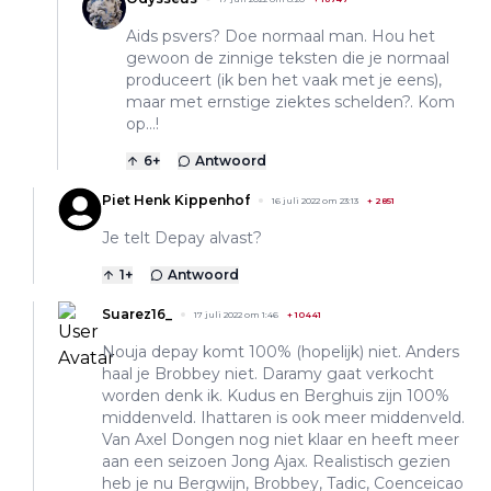
Aids psvers? Doe normaal man. Hou het
gewoon de zinnige teksten die je normaal
produceert (ik ben het vaak met je eens),
maar met ernstige ziektes schelden?. Kom
op…!
6
+
Antwoord
Piet Henk Kippenhof
16 juli 2022 om 23:13
+
2851
Je telt Depay alvast?
1
+
Antwoord
Suarez16_
17 juli 2022 om 1:46
+
10441
Nouja depay komt 100% (hopelijk) niet. Anders
haal je Brobbey niet. Daramy gaat verkocht
worden denk ik. Kudus en Berghuis zijn 100%
middenveld. Ihattaren is ook meer middenveld.
Van Axel Dongen nog niet klaar en heeft meer
aan een seizoen Jong Ajax. Realistisch gezien
heb je nu Bergwijn, Brobbey, Tadic, Coenceicao