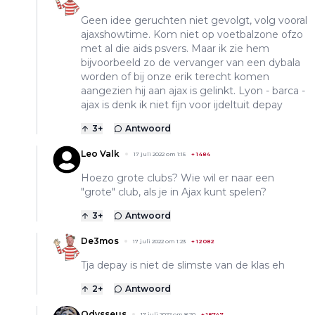
Geen idee geruchten niet gevolgt, volg vooral
ajaxshowtime. Kom niet op voetbalzone ofzo
met al die aids psvers. Maar ik zie hem
bijvoorbeeld zo de vervanger van een dybala
worden of bij onze erik terecht komen
aangezien hij aan ajax is gelinkt. Lyon - barca -
ajax is denk ik niet fijn voor ijdeltuit depay
3
+
Antwoord
Leo Valk
17 juli 2022 om 1:15
+
1484
Hoezo grote clubs? Wie wil er naar een
"grote" club, als je in Ajax kunt spelen?
3
+
Antwoord
De3mos
17 juli 2022 om 1:23
+
12082
Tja depay is niet de slimste van de klas eh
2
+
Antwoord
Odysseus
17 juli 2022 om 8:20
+
18747