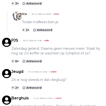
3
+
Antwoord
Icu
18 juli 2022 om 20:33
+
1360
Totale mafkees ben je
2
+
Antwoord
PJS
18 juli 2022 om 11:26
+
5155
Zaterdag geland. Daarna geen nieuws meer. Staat hij
nog op z'n koffer te wachten op Schiphol of zo?
6
+
Antwoord
Jeugd
17 juli 2022 om 14:52
+
26533
Zit ie nog steeds in dat vliegtuig?
2
+
Antwoord
Berghuis
17 juli 2022 om 13:42
+
16271