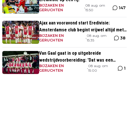
BIJZAKEN EN
08 aug. om
147
•
GERUCHTEN
15:50
Ajax aan vooravond start Eredivisie:
Amsterdamse club begint vrijwel altijd met
BIJZAKEN EN
08 aug. om
zege
38
•
GERUCHTEN
15:35
Van Gaal gaat in op uitgebreide
wedstrijdvoorbereiding: 'Dat was een
BIJZAKEN EN
08 aug. om
aparte discipline, een ritme'
1
•
GERUCHTEN
15:00