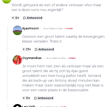
Wordt gehyped als een of andere verlosser ofzo maar
wie is deze nono nou eigenlijk?
0
+
Antwoord
AjaxHoorn
16 juli 2022 om 22:54
+
32989
Gewoon een groot talent waarbij de bewegingen
klasse verraden. Thats it.
17
+
Antwoord
Ozymandias
16 juli 2022 om 23:24
+
159582
Je moet hem niet zien als verlosser maar als een
groot talent die als hij zich bij Ajax goed
ontwikkelt een heel hoog plafon heeft. Iemand
die als back-up van Antony alvast minuten kan
maken maar (zeer waarschijnlijk) nog niet klaar is
voor een vaste plaats in de basisroulatie.
11
+
Antwoord
Leo Valk
17 juli 2022 om 1:17
+
1484