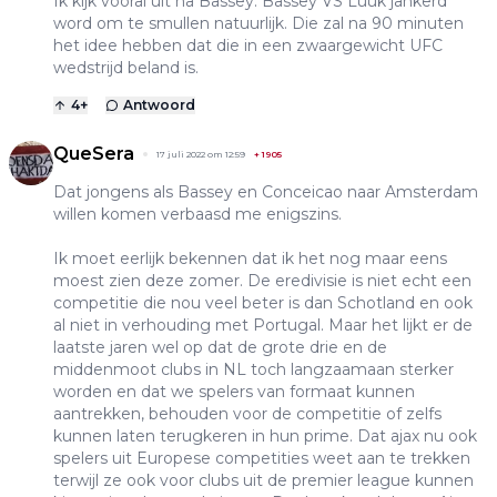
Ik kijk vooral uit na Bassey. Bassey VS Luuk jankerd
word om te smullen natuurlijk. Die zal na 90 minuten
het idee hebben dat die in een zwaargewicht UFC
wedstrijd beland is.
4
+
Antwoord
QueSera
17 juli 2022 om 12:59
+
1905
Dat jongens als Bassey en Conceicao naar Amsterdam
willen komen verbaasd me enigszins.
Ik moet eerlijk bekennen dat ik het nog maar eens
moest zien deze zomer. De eredivisie is niet echt een
competitie die nou veel beter is dan Schotland en ook
al niet in verhouding met Portugal. Maar het lijkt er de
laatste jaren wel op dat de grote drie en de
middenmoot clubs in NL toch langzaamaan sterker
worden en dat we spelers van formaat kunnen
aantrekken, behouden voor de competitie of zelfs
kunnen laten terugkeren in hun prime. Dat ajax nu ook
spelers uit Europese competities weet aan te trekken
terwijl ze ook voor clubs uit de premier league kunnen