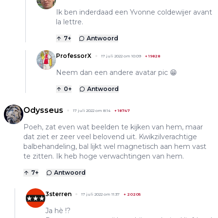
Ik ben inderdaad een Yvonne coldewijer avant
la lettre.
7
+
Antwoord
ProfessorX
17 juli 2022 om 10:09
+
19828
Neem dan een andere avatar pic 😁
0
+
Antwoord
Odysseus
17 juli 2022 om 8:14
+
18747
Poeh, zat even wat beelden te kijken van hem, maar
dat ziet er zeer veel belovend uit. Kwikzilverachtige
balbehandeling, bal lijkt wel magnetisch aan hem vast
te zitten. Ik heb hoge verwachtingen van hem.
7
+
Antwoord
3sterren
17 juli 2022 om 11:37
+
20205
Ja hè !?