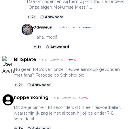
Daarom noemen wij hem bij ons thuis al liefdevol:
”Onze eigen Mokumse Messi” ...
2
+
Antwoord
Odysseus
17 juli 2022 om 12:00
+
18747
Haha, mooi!
1
+
Antwoord
BillSplate
17 juli 2022 om 8:04
+
10485
Nu geen foto's van onze nieuwe aankoop gevonden
met fans? Fotootje op Schiphol oid.
2
+
Antwoord
noppenkoning
17 juli 2022 om 7:53
+
50405
Dit zie je binnen 10 seconden, dit is een rasvoetballer,
waarschijnlijk zag je het al toen hij bij de onder 7-8
speelde al.
3
+
Antwoord