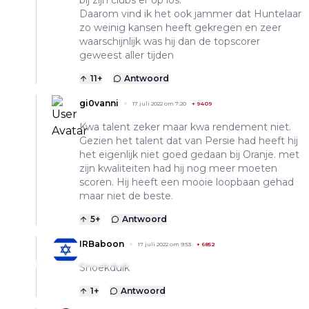
bij zijn clubs er op los.
Daarom vind ik het ook jammer dat Huntelaar
zo weinig kansen heeft gekregen en zeer
waarschijnlijk was hij dan de topscorer
geweest aller tijden
11
+
Antwoord
gi0vanni
17 juli 2022 om 7:20
+
9409
Kwa talent zeker maar kwa rendement niet.
Gezien het talent dat van Persie had heeft hij
het eigenlijk niet goed gedaan bij Oranje. met
zijn kwaliteiten had hij nog meer moeten
scoren. Hij heeft een mooie loopbaan gehad
maar niet de beste.
5
+
Antwoord
IRBaboon
17 juli 2022 om 9:53
+
6852
Snoekduik
1
+
Antwoord