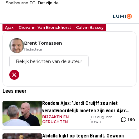
Ajax
Giovanni Van Bronckhorst
Calvin Bassey
Brent Tomassen
Redacteur
Bekijk berichten van de auteur
Lees meer
Rondom Ajax: 'Jordi Cruijff zou niet
verantwoordelijk moeten zijn voor Ajax
BIJZAKEN EN
08 aug. om
Vrouwen'
194
•
GERUCHTEN
10:40
Abdalla kijkt op tegen Brandt: Gewoon