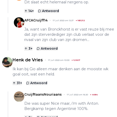
Dit slaat echt helemaal nergens op.
14
+
Antwoord
AFCACruijff14
17 juli 2022 om 12:27
+
183212
Ja, want van Bronckhorst is er vast reuze blij mee
dat zijn sterverdediger zijn club verlaat voor de
rivaal van zijn club van zijn dromen...
3
+
Antwoord
Henk de Vries
17 juli 2022 om 10:00
+
12907
Ik kan bij Gio alleen maar denken aan de mooiste wk
goal ooit, wat een held.
31
+
Antwoord
CruijffiaansNouriaans
17 juli 2022 om 16:20
+
4684
Die was super Nice maar, i’m with Anton.
Bergkamp tegen Argentinië 100%.