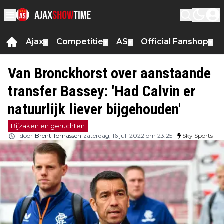
Ajax
Competitie
AS
Official Fanshop
▼
▼
▼
▼
Van Bronckhorst over aanstaande
transfer Bassey: 'Had Calvin er
natuurlijk liever bijgehouden'
Bijzaken en geruchten
door
Brent Tomassen
zaterdag, 16 juli 2022 om 23:25
Sky Sports