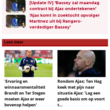
[Update IV] 'Bassey zal maandag
contract bij Ajax ondertekenen'
'Ajax komt in zoektocht opvolger
Martínez uit bij Rangers-
verdediger Bassey'