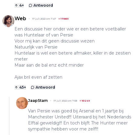
4
+
Antwoord
Web
17 juli 2022 om 7:47
+
178831
Een discussie hier onder wie er een betere voetballer
was Huntelaar of van Persie
Voor mij kan dit geen discussie wezen
Natuurlijk van Persie
Huntelaar is wel een betere afmaker, killer in de zestien
meter
Maar aan de bal enz echt minder
Ajax bril even af zetten
45
+
Antwoord
JaapStam
17 juli 2022 om 7:58
+
151249
Van Persie was goed bij Arsenal en 1 jaartje bij
Manchester United!!! Uiteraard bij het Nederlands
Elftal geweldig!!! En toch blijft The Hunter meer
sympathie hebben voor me zelf!!!