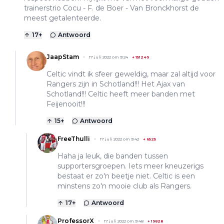
trainerstrio Cocu - F. de Boer - Van Bronckhorst de
meest getalenteerde.
17
+
Antwoord
JaapStam
17 juli 2022 om 9:24
+
151249
Celtic vindt ik sfeer geweldig, maar zal altijd voor
Rangers zijn in Schotland!!! Het Ajax van
Schotland!!! Celtic heeft meer banden met
Feijenooit!!!
15
+
Antwoord
FreeThulli
17 juli 2022 om 9:42
+
6525
Haha ja leuk, die banden tussen
supportersgroepen. Iets meer kneuzerigs
bestaat er zo'n beetje niet. Celtic is een
minstens zo'n mooie club als Rangers.
17
+
Antwoord
ProfessorX
17 juli 2022 om 9:48
+
19828