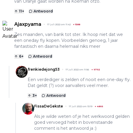
van Oranje gaat worden na Koeman ofzo.
11
+
Antwoord
Ajaxpyama
17 juli 2022 om 11:42
+
1588
Zes maanden, van bank tot ster. Ik hoop niet dat we
een oneday fly kopen. Voorbeelden genoeg, 1 jaar
fantastisch en daarna helemaal niks meer
6
+
Antwoord
frenkiedejong53
17 juli 2022 om 11:56
+
9792
Een verdediger is zelden of nooit een one-day fly.
Dat geldt (?) voor aanvallers veel meer.
3
+
Antwoord
FissaDeGekste
17 juli 2022 om 13:19
+
4866
Als je wilde weten of je het werkwoord gelden
goed vervoegd hebt in bovenstaande
comment is het antwoord ja :)