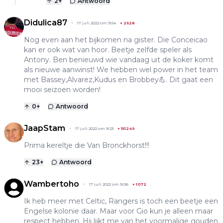
2
+
Antwoord
Didulica87
17 juli 2022 om 9:54
+
2628
Nog even aan het bijkomen na gister. Die Conceicao
kan er ook wat van hoor. Beetje zelfde speler als
Antony. Ben benieuwd wie vandaag uit de koker komt
als nieuwe aanwinst! We hebben wel power in het team
met Bassey,Alvarez,Kudus en Brobbey💪. Dit gaat een
mooi seizoen worden!
0
+
Antwoord
JaapStam
17 juli 2022 om 9:23
+
151249
Prima kereltje die Van Bronckhorst!!!
23
+
Antwoord
Wambertoho
17 juli 2022 om 9:06
+
1072
Ik heb meer met Celtic, Rangers is toch een beetje een
Engelse kolonie daar. Maar voor Gio kun je alleen maar
respect hebben. Hij lijkt me van het voormalige gouden