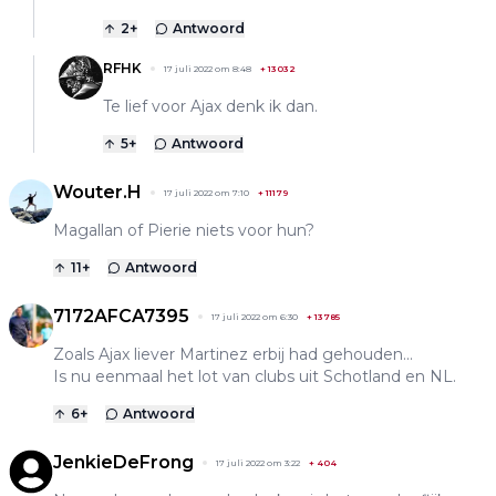
2
+
Antwoord
RFHK
17 juli 2022 om 8:48
+
13032
Te lief voor Ajax denk ik dan.
5
+
Antwoord
Wouter.H
17 juli 2022 om 7:10
+
11179
Magallan of Pierie niets voor hun?
11
+
Antwoord
7172AFCA7395
17 juli 2022 om 6:30
+
13785
Zoals Ajax liever Martinez erbij had gehouden...
Is nu eenmaal het lot van clubs uit Schotland en NL.
6
+
Antwoord
JenkieDeFrong
17 juli 2022 om 3:22
+
404