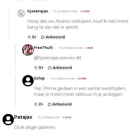
tijssenajax
17 juli 2022 om 10:27
+
27631
Hoop dat we Alvarez verkopen, hoef ik niet meer
bang te zijn dat ie speelt.
5
+
Antwoord
FreeThulli
17 juli 2022 om 10:28
+
6525
@tijssenajax precies dit
0
+
Antwoord
Schip
17 juli 2022 om 11:06
+
24355
Yep. Prima gedaan in een aantal wedstrijden,
maar je moet meer opbouw in je as krijgen.
2
+
Antwoord
Patajax
17 juli 2022 om 8:11
+
2473
Druk dagje gisteren