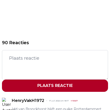
90 Reacties
PLAATS REACTIE
HenryVakH1972
17 juli 2022 om 18:17
+
1047
Idd van Bronckhorst blijft een puike Rotterdammert