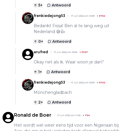
5
+
Antwoord
frenkiedejong53
17 juli 2022 om 13:39
+
9792
Bedankt Fissa! Ben al te lang weg uit
Nederland 😅👍
0
+
Antwoord
arufred
17 juli 2022 om 13:56
+
11107
Okay net als ik. Waar woon je dan?
1
+
Antwoord
frenkiedejong53
17 juli 2022 om 13:59
+
9792
Mönchengladbach
2
+
Antwoord
Ronald de Boer
17 juli 2022 om 11:03
+
794
Het wordt wel weer eens tijd voor een Nigeriaan bij