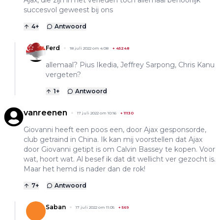
Ajax, die zijn in het verleden toch allemaal behoorlijk
succesvol geweest bij ons
4
+
Antwoord
Ferd
18 juli 2022 om 4:08
+
45248
allemaal? Pius Ikedia, Jeffrey Sarpong, Chris Kanu
vergeten?
1
+
Antwoord
vanreenen
17 juli 2022 om 10:16
+
11130
Giovanni heeft een poos een, door Ajax gesponsorde,
club getraind in China. Ik kan mij voorstellen dat Ajax
door Giovanni getipt is om Calvin Bassey te kopen. Voor
wat, hoort wat. Al besef ik dat dit wellicht ver gezocht is.
Maar het hemd is nader dan de rok!
7
+
Antwoord
Saban
17 juli 2022 om 11:05
+
569