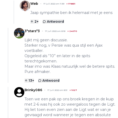
Web
17 juli 2022 om 11:39
+
178831
Jaap sympathie ben ik helemaal met je eens
2
+
Antwoord
3*stars*3
17 juli 2022 om 8:18
+
24670
Lijkt mij geen discussie.
Sterker nog, v Persie was qua stijl een Ajax
voetballer.
Opgeleid als “10” en later in de spits
terechtgekomen.
Maar imo was Klaas natuurlijk wel de betere spits.
Pure afmaker.
13
+
Antwoord
Brinky086
17 juli 2022 om 8:51
+
1027
Toen we een pak op ons broek kregen in de kuip
met 2-6 was hij ook zo weergaloos tegen de Ligt.
Hij liet toen even zien aan de Ligt wat er van je
gevraagd word wanneer je tegen een absolute