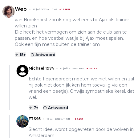
Web
17 juli 2022 om 7:43
+
178831
van Bronkhorst zou ik nog wel eens bij Ajax als trainer
willen zien
Die heeft het vermogen om zich aan de club aan te
passen, en hoe voetbal wat je bij Ajax moet spelen.
Ook een fijn mens buiten de trainer om
15
+
Antwoord
Michael 1974
17 juli 2022 om 8:02
+
25292
Echte Feijenoorder; moeten we niet willen en zal
hij ook niet doen (ik ken hem toevallig via een
vriend een beetje). Onwijs sympathieke kerel, dat
wel.
7
+
Antwoord
FTS95
17 juli 2022 om 8:11
+
20499
Slecht idee, wordt opgevreten door de wolven in
Amsterdam.