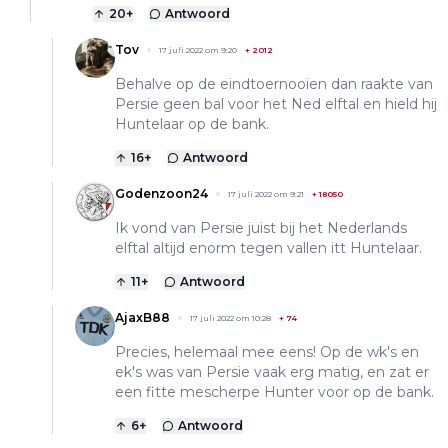
20
+
Antwoord
Tov
17 juli 2022 om 9:20
+
2012
Behalve op de eindtoernooien dan raakte van
Persie geen bal voor het Ned elftal en hield hij
Huntelaar op de bank.
16
+
Antwoord
Godenzoon24
17 juli 2022 om 9:21
+
18050
Ik vond van Persie juist bij het Nederlands
elftal altijd enorm tegen vallen itt Huntelaar.
11
+
Antwoord
AjaxB88
17 juli 2022 om 10:28
+
74
Precies, helemaal mee eens! Op de wk's en
ek's was van Persie vaak erg matig, en zat er
een fitte mescherpe Hunter voor op de bank.
6
+
Antwoord