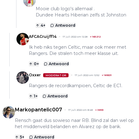
Mooie club logo's allemaal .
Dundee Hearts Hiberian zelfs st Johnston
4
+
Antwoord
AFCACruijff14
17 juli 2022 om 12:28
+
183212
Ik heb niks tegen Celtic, maar ook meer met
Rangers. Die stralen toch meer klasse uit.
0
+
Antwoord
Oxxer
MODERATOR
17 juli 2022 om 12:52
+
189531
Rangers de recordkampioen, Celtic de EC1.
1
+
Antwoord
Markopantelic007
17 juli 2022 om 8:48
+
3893
Rensch gaat dus sowieso naar RB. Blind zal dan wel op
het middenveld belanden en Alvarez op de bank.
5
+
Antwoord