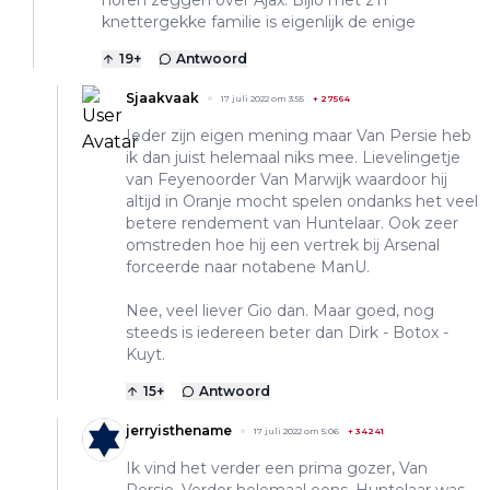
horen zeggen over Ajax. Bijlo met z’n
knettergekke familie is eigenlijk de enige
19
+
Antwoord
Sjaakvaak
17 juli 2022 om 3:55
+
27564
Ieder zijn eigen mening maar Van Persie heb
ik dan juist helemaal niks mee. Lievelingetje
van Feyenoorder Van Marwijk waardoor hij
altijd in Oranje mocht spelen ondanks het veel
betere rendement van Huntelaar. Ook zeer
omstreden hoe hij een vertrek bij Arsenal
forceerde naar notabene ManU.
Nee, veel liever Gio dan. Maar goed, nog
steeds is iedereen beter dan Dirk - Botox -
Kuyt.
15
+
Antwoord
jerryisthename
17 juli 2022 om 5:06
+
34241
Ik vind het verder een prima gozer, Van