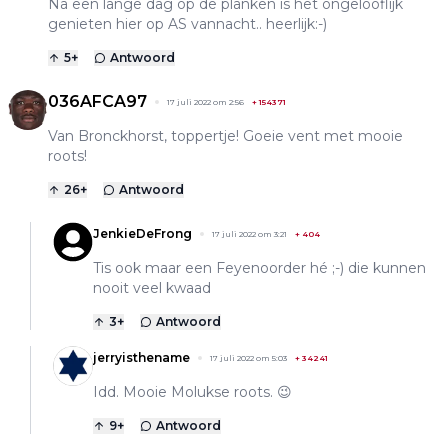
Na een lange dag op de planken is het ongelooflijk
genieten hier op AS vannacht.. heerlijk:-)
5
+
Antwoord
036AFCA97
17 juli 2022 om 2:56
+
154371
Van Bronckhorst, toppertje! Goeie vent met mooie
roots!
26
+
Antwoord
JenkieDeFrong
17 juli 2022 om 3:21
+
404
Tis ook maar een Feyenoorder hé ;-) die kunnen
nooit veel kwaad
3
+
Antwoord
jerryisthename
17 juli 2022 om 5:03
+
34241
Idd. Mooie Molukse roots. 😉
9
+
Antwoord