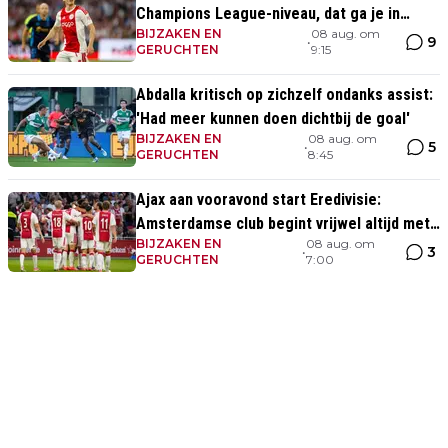
Champions League-niveau, dat ga je in
BIJZAKEN EN
08 aug. om
wedstrijden ook zien'
9
•
GERUCHTEN
9:15
Abdalla kritisch op zichzelf ondanks assist:
'Had meer kunnen doen dichtbij de goal'
BIJZAKEN EN
08 aug. om
5
•
GERUCHTEN
8:45
Ajax aan vooravond start Eredivisie:
Amsterdamse club begint vrijwel altijd met
BIJZAKEN EN
08 aug. om
zege
3
•
GERUCHTEN
7:00