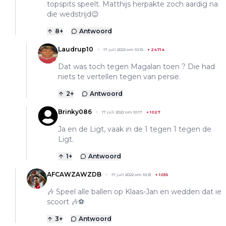
topspits speelt. Matthijs herpakte zoch aardig na
die wedstrijd😉
8
+
Antwoord
Laudrup10
17 juli 2022 om 10:15
+
24714
Dat was toch tegen Magalan toen ? Die had
niets te vertellen tegen van persie.
2
+
Antwoord
Brinky086
17 juli 2022 om 10:17
+
1027
Ja en de Ligt, vaak in de 1 tegen 1 tegen de
Ligt.
1
+
Antwoord
AFCAWZAWZDB
17 juli 2022 om 10:31
+
1035
🎶 Speel alle ballen op Klaas-Jan en wedden dat ie
scoort 🎶⚽
3
+
Antwoord