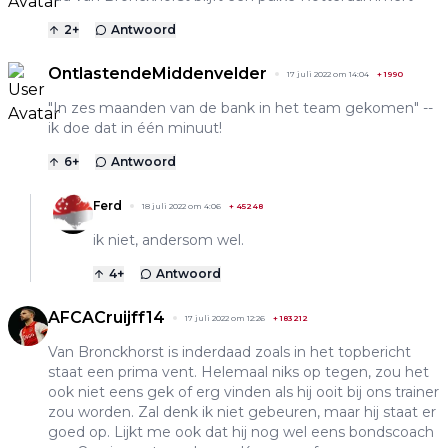
2
+
Antwoord
OntlastendeMiddenvelder
17 juli 2022 om 14:04
+
1990
"In zes maanden van de bank in het team gekomen" --
ik doe dat in één minuut!
6
+
Antwoord
Ferd
18 juli 2022 om 4:06
+
45248
ik niet, andersom wel.
4
+
Antwoord
AFCACruijff14
17 juli 2022 om 12:26
+
183212
Van Bronckhorst is inderdaad zoals in het topbericht
staat een prima vent. Helemaal niks op tegen, zou het
ook niet eens gek of erg vinden als hij ooit bij ons trainer
zou worden. Zal denk ik niet gebeuren, maar hij staat er
goed op. Lijkt me ook dat hij nog wel eens bondscoach