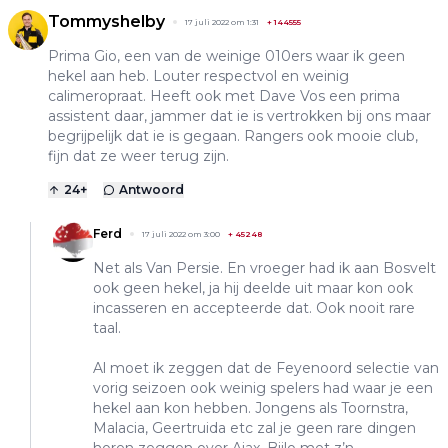
Tommyshelby
17 juli 2022 om 1:31
+
144555
Prima Gio, een van de weinige 010ers waar ik geen
hekel aan heb. Louter respectvol en weinig
calimeropraat. Heeft ook met Dave Vos een prima
assistent daar, jammer dat ie is vertrokken bij ons maar
begrijpelijk dat ie is gegaan. Rangers ook mooie club,
fijn dat ze weer terug zijn.
24
+
Antwoord
Ferd
17 juli 2022 om 3:00
+
45248
Net als Van Persie. En vroeger had ik aan Bosvelt
ook geen hekel, ja hij deelde uit maar kon ook
incasseren en accepteerde dat. Ook nooit rare
taal.
Al moet ik zeggen dat de Feyenoord selectie van
vorig seizoen ook weinig spelers had waar je een
hekel aan kon hebben. Jongens als Toornstra,
Malacia, Geertruida etc zal je geen rare dingen