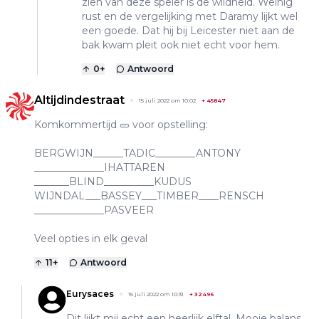
zien van deze speler is de wildheid. Weinig
rust en de vergelijking met Daramy lijkt wel
een goede. Dat hij bij Leicester niet aan de
bak kwam pleit ook niet echt voor hem.
0
+
Antwoord
Altijdindestraat
15 juli 2022 om 10:02
+
45847
Komkommertijd 🥒 voor opstelling:
BERGWIJN______TADIC________ANTONY
______________IHATTAREN
_______BLIND__________KUDUS
WIJNDAL___BASSEY___TIMBER____RENSCH
______________PASVEER
Veel opties in elk geval
11
+
Antwoord
Eurysaces
15 juli 2022 om 10:31
+
32496
Dit lijkt mij echt een heerlijk elftal. Mooie balans