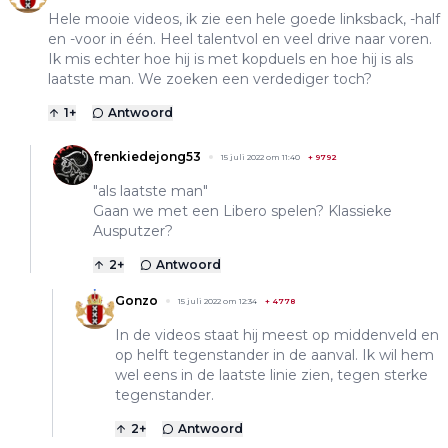
Hele mooie videos, ik zie een hele goede linksback, -half
en -voor in één. Heel talentvol en veel drive naar voren.
Ik mis echter hoe hij is met kopduels en hoe hij is als
laatste man. We zoeken een verdediger toch?
1
+
Antwoord
frenkiedejong53
15 juli 2022 om 11:40
+
9792
"als laatste man"
Gaan we met een Libero spelen? Klassieke
Ausputzer?
2
+
Antwoord
Gonzo
15 juli 2022 om 12:34
+
4778
In de videos staat hij meest op middenveld en
op helft tegenstander in de aanval. Ik wil hem
wel eens in de laatste linie zien, tegen sterke
tegenstander.
2
+
Antwoord