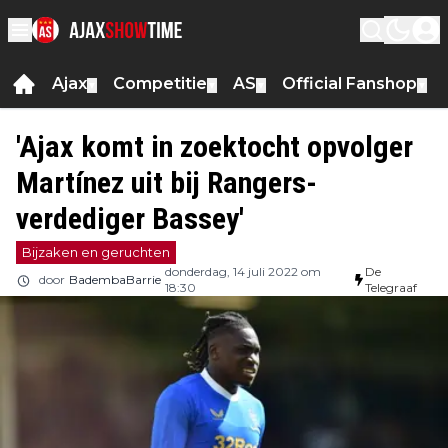
Ajax
Competitie
AS
Official Fanshop
▼
▼
▼
▼
'Ajax komt in zoektocht opvolger
Martínez uit bij Rangers-
verdediger Bassey'
Bijzaken en geruchten
donderdag, 14 juli 2022 om
De
door
BadembaBarrie
18:30
Telegraaf