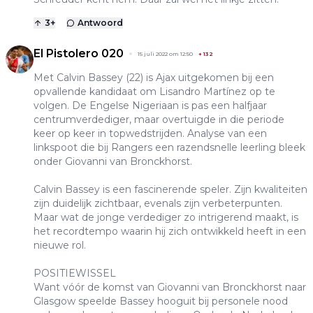
3
+
Antwoord
El Pistolero 020
15 juli 2022 om 12:50
+
132
Met Calvin Bassey (22) is Ajax uitgekomen bij een
opvallende kandidaat om Lisandro Martínez op te
volgen. De Engelse Nigeriaan is pas een halfjaar
centrumverdediger, maar overtuigde in die periode
keer op keer in topwedstrijden. Analyse van een
linkspoot die bij Rangers een razendsnelle leerling bleek
onder Giovanni van Bronckhorst.
Calvin Bassey is een fascinerende speler. Zijn kwaliteiten
zijn duidelijk zichtbaar, evenals zijn verbeterpunten.
Maar wat de jonge verdediger zo intrigerend maakt, is
het recordtempo waarin hij zich ontwikkeld heeft in een
nieuwe rol.
POSITIEWISSEL
Want vóór de komst van Giovanni van Bronckhorst naar
Glasgow speelde Bassey hooguit bij personele nood