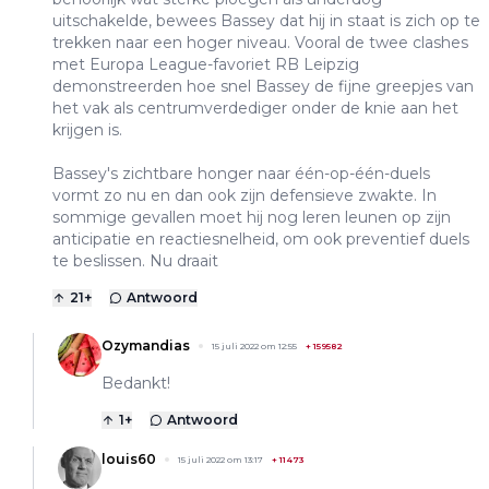
uitschakelde, bewees Bassey dat hij in staat is zich op te
trekken naar een hoger niveau. Vooral de twee clashes
met Europa League-favoriet RB Leipzig
demonstreerden hoe snel Bassey de fijne greepjes van
het vak als centrumverdediger onder de knie aan het
krijgen is.
Bassey's zichtbare honger naar één-op-één-duels
vormt zo nu en dan ook zijn defensieve zwakte. In
sommige gevallen moet hij nog leren leunen op zijn
anticipatie en reactiesnelheid, om ook preventief duels
te beslissen. Nu draait
21
+
Antwoord
Ozymandias
15 juli 2022 om 12:55
+
159582
Bedankt!
1
+
Antwoord
louis60
15 juli 2022 om 13:17
+
11473