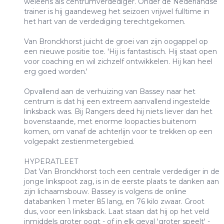
weleens als centrumverdediger. Onder de Nederlandse
trainer is hij gaandeweg het seizoen vrijwel fulltime in
het hart van de verdediging terechtgekomen.
Van Bronckhorst juicht de groei van zijn oogappel op
een nieuwe positie toe. 'Hij is fantastisch. Hij staat open
voor coaching en wil zichzelf ontwikkelen. Hij kan heel
erg goed worden.'
Opvallend aan de verhuizing van Bassey naar het
centrum is dat hij een extreem aanvallend ingestelde
linksback was. Bij Rangers deed hij niets liever dan het
bovenstaande, met enorme loopacties buitenom
komen, om vanaf de achterlijn voor te trekken op een
volgepakt zestienmetergebied.
HYPERATLEET
Dat Van Bronckhorst toch een centrale verdediger in de
jonge linkspoot zag, is in de eerste plaats te danken aan
zijn lichaamsbouw. Bassey is volgens de online
databanken 1 meter 85 lang, en 76 kilo zwaar. Groot
dus, voor een linksback. Laat staan dat hij op het veld
inmiddels groter oogt - of in elk geval 'groter speelt' -