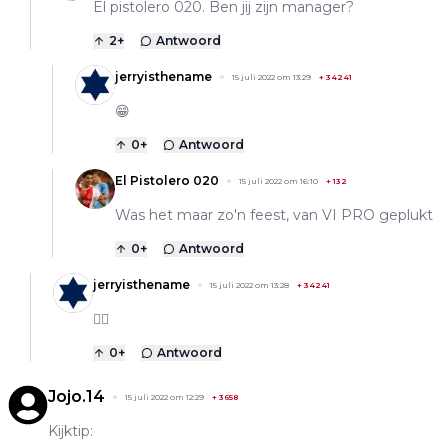
El pistolero 020. Ben jij zijn manager?
2
+
Antwoord
jerryisthename
15 juli 2022 om 13:29
+
34241
😁
0
+
Antwoord
El Pistolero 020
15 juli 2022 om 16:10
+
132
Was het maar zo'n feest, van VI PRO geplukt
0
+
Antwoord
jerryisthename
15 juli 2022 om 13:28
+
34241
👍🏼
0
+
Antwoord
Jojo.14
15 juli 2022 om 12:29
+
3658
Kijktip: