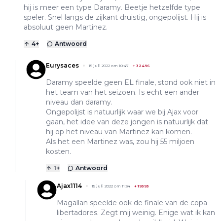
hij is meer een type Daramy. Beetje hetzelfde type
speler. Snel langs de zijkant druistig, ongepolijst. Hij is
absoluut geen Martinez.
4
+
Antwoord
Eurysaces
15 juli 2022 om 10:47
+
32496
Daramy speelde geen EL finale, stond ook niet in
het team van het seizoen. Is echt een ander
niveau dan daramy.
Ongepolijst is natuurlijk waar we bij Ajax voor
gaan, het idee van deze jongen is natuurlijk dat
hij op het niveau van Martinez kan komen.
Als het een Martinez was, zou hij 55 miljoen
kosten.
1
+
Antwoord
Ajax1114
15 juli 2022 om 11:34
+
19393
Magallan speelde ook de finale van de copa
libertadores. Zegt mij weinig. Enige wat ik kan