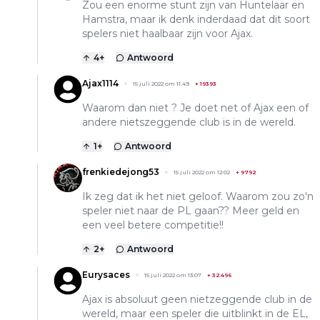
Zou een enorme stunt zijn van Huntelaar en
Hamstra, maar ik denk inderdaad dat dit soort
spelers niet haalbaar zijn voor Ajax.
4
+
Antwoord
Ajax1114
15 juli 2022 om 11:49
+
19393
Waarom dan niet ? Je doet net of Ajax een of
andere nietszeggende club is in de wereld.
1
+
Antwoord
frenkiedejong53
15 juli 2022 om 12:02
+
9792
Ik zeg dat ik het niet geloof. Waarom zou zo'n
speler niet naar de PL gaan?? Meer geld en
een veel betere competitie!!
2
+
Antwoord
Eurysaces
15 juli 2022 om 13:07
+
32496
Ajax is absoluut geen nietzeggende club in de
wereld, maar een speler die uitblinkt in de EL,