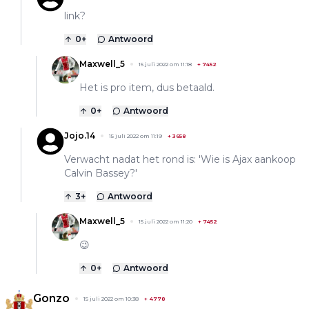
link?
0
+
Antwoord
Maxwell_5
15 juli 2022 om 11:18
+
7452
Het is pro item, dus betaald.
0
+
Antwoord
Jojo.14
15 juli 2022 om 11:19
+
3658
Verwacht nadat het rond is: 'Wie is Ajax aankoop
Calvin Bassey?'
3
+
Antwoord
Maxwell_5
15 juli 2022 om 11:20
+
7452
😉
0
+
Antwoord
Gonzo
15 juli 2022 om 10:38
+
4778