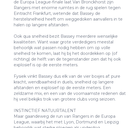
de Europa League-finale laat Van Bronckhorst zijn
Rangers met enorme ruimtes in de rug spelen tegen
Eintracht Frankfurt, wetende dat Bassey de
herstelsnelheid heeft om weggedoken aanvallers in te
halen op langere afstanden.
Ook qua snelheid bezit Bassey meerdere wenselijke
kwaliteiten. Want waar grote verdedigers meestal
behoorlijk wat passen nodig hebben om op volle
snelheid te komen, laat hij bij het doordekken op (of
richting) de helft van de tegenstander zien dat hij ook
explosief is op de eerste meters.
Fysiek vinkt Bassey dus elk van de vier boxjes af: pure
kracht, wendbaarheid in duels, snelheid op langere
afstanden en explosief op de eerste meters. Een
zeldzame mix, en een van de voornaamste redenen dat
hij veel bekijks trok van grotere clubs vorig seizoen.
INSTINCTIEF NATUURTALENT
Maar gaandeweg de run van Rangers in de Europa
League, waarbij het met Lyon, Dortmund en Leipzig
behoorlijk wat sterke ploegen als underdog