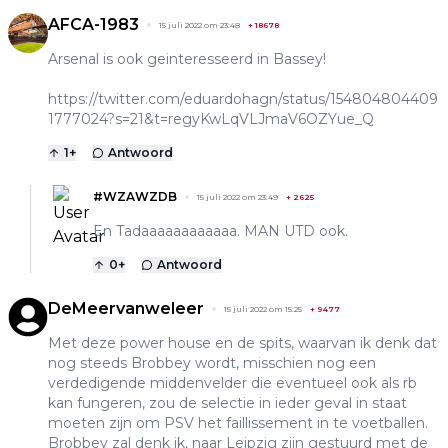
AFCA-1983
15 juli 2022 om 23:48
+
18678
Arsenal is ook geinteresseerd in Bassey!
https://twitter.com/eduardohagn/status/154804804409
1777024?s=21&t=regyKwLqVLJmaV6OZYue_Q
1
+
Antwoord
#WZAWZDB
15 juli 2022 om 23:49
+
2625
En Tadaaaaaaaaaaaa. MAN UTD ook.
0
+
Antwoord
DeMeervanweleer
15 juli 2022 om 15:25
+
9477
Met deze power house en de spits, waarvan ik denk dat
nog steeds Brobbey wordt, misschien nog een
verdedigende middenvelder die eventueel ook als rb
kan fungeren, zou de selectie in ieder geval in staat
moeten zijn om PSV het faillissement in te voetballen.
Brobbey zal denk ik, naar Leipzig zijn gestuurd met de