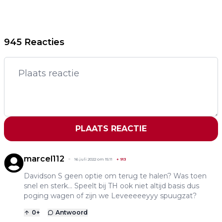
945 Reacties
PLAATS REACTIE
marcel112
16 juli 2022 om 15:11
+
913
Davidson S geen optie om terug te halen? Was toen
snel en sterk... Speelt bij TH ook niet altijd basis dus
poging wagen of zijn we Leveeeeeyyy spuugzat?
0
+
Antwoord