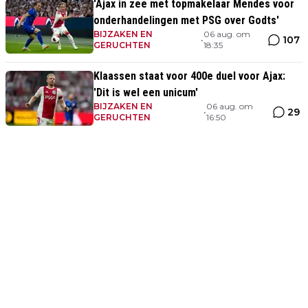
'Ajax in zee met topmakelaar Mendes voor
onderhandelingen met PSG over Godts'
BIJZAKEN EN
06 aug. om
107
•
GERUCHTEN
18:35
Klaassen staat voor 400e duel voor Ajax:
'Dit is wel een unicum'
BIJZAKEN EN
06 aug. om
29
•
GERUCHTEN
16:50