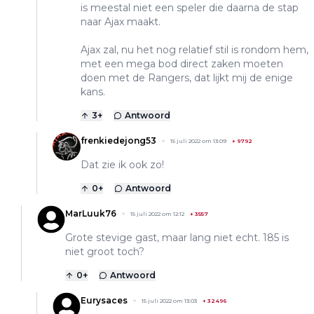
is meestal niet een speler die daarna de stap
naar Ajax maakt.
Ajax zal, nu het nog relatief stil is rondom hem,
met een mega bod direct zaken moeten
doen met de Rangers, dat lijkt mij de enige
kans.
3
+
Antwoord
frenkiedejong53
15 juli 2022 om 13:09
+
9792
Dat zie ik ook zo!
0
+
Antwoord
MarLuuk76
15 juli 2022 om 12:12
+
3557
Grote stevige gast, maar lang niet echt. 185 is
niet groot toch?
0
+
Antwoord
Eurysaces
15 juli 2022 om 13:03
+
32496