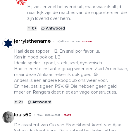
Hij ziet er veel belovend uit, maar waar ik altijd
naar kijk zijn de reacties van de supporters en die
zijn lovend over hem.
0
+
Antwoord
jerryisthename
15 juli 2022 om 13:26
+
34241
Haal deze topper, H2. En snel por favor. 👍🏼
Kan in nood ook op LB.
Ideale speler - groot, sterk, snel, dynamisch.
Had in eerste instantie graag weer een Zuid-Amerikaan,
maar deze Afrikaan reken ik ook goed. 😁
Anders is een andere koopclub ons weer voor.
En nee, dat is geen PSV. 🤭 Die hebben geen geld
meer en Rangers doet niet aan vage constructies.
2
+
Antwoord
louis60
15 juli 2022 om 13:21
+
11473
De assistent van Gio van Bronckhorst komt van Ajax.
Schreuder kent hem. Daar zal wel het linkje zitten.