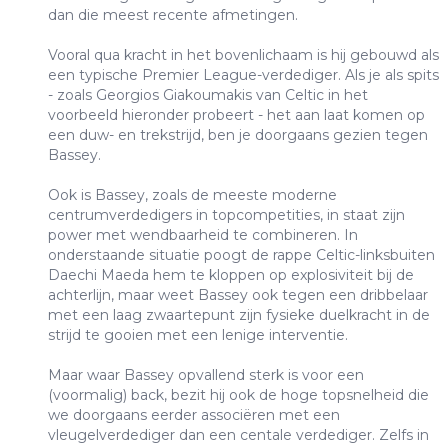
dan die meest recente afmetingen.
Vooral qua kracht in het bovenlichaam is hij gebouwd als
een typische Premier League-verdediger. Als je als spits
- zoals Georgios Giakoumakis van Celtic in het
voorbeeld hieronder probeert - het aan laat komen op
een duw- en trekstrijd, ben je doorgaans gezien tegen
Bassey.
Ook is Bassey, zoals de meeste moderne
centrumverdedigers in topcompetities, in staat zijn
power met wendbaarheid te combineren. In
onderstaande situatie poogt de rappe Celtic-linksbuiten
Daechi Maeda hem te kloppen op explosiviteit bij de
achterlijn, maar weet Bassey ook tegen een dribbelaar
met een laag zwaartepunt zijn fysieke duelkracht in de
strijd te gooien met een lenige interventie.
Maar waar Bassey opvallend sterk is voor een
(voormalig) back, bezit hij ook de hoge topsnelheid die
we doorgaans eerder associëren met een
vleugelverdediger dan een centale verdediger. Zelfs in