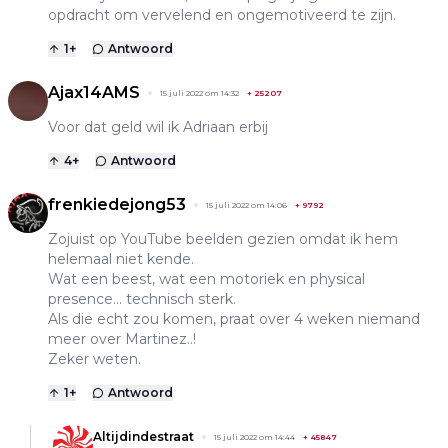
opdracht om vervelend en ongemotiveerd te zijn.
1
+
Antwoord
Ajax14AMS
15 juli 2022 om 14:32
+
25207
Voor dat geld wil ik Adriaan erbij
4
+
Antwoord
frenkiedejong53
15 juli 2022 om 14:06
+
9792
Zojuist op YouTube beelden gezien omdat ik hem
helemaal niet kende.
Wat een beest, wat een motoriek en physical
presence... technisch sterk.
Als die echt zou komen, praat over 4 weken niemand
meer over Martinez..!
Zeker weten.
1
+
Antwoord
Altijdindestraat
15 juli 2022 om 14:44
+
45847