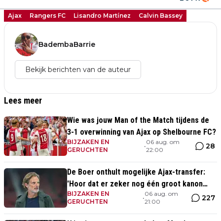
Ajax
Rangers FC
Lisandro Martínez
Calvin Bassey
BadembaBarrie
Bekijk berichten van de auteur
Lees meer
Wie was jouw Man of the Match tijdens de
3-1 overwinning van Ajax op Shelbourne FC?
BIJZAKEN EN
06 aug. om
28
•
GERUCHTEN
22:00
De Boer onthult mogelijke Ajax-transfer:
'Hoor dat er zeker nog één groot kanon
BIJZAKEN EN
06 aug. om
aankomt'
227
•
GERUCHTEN
21:00