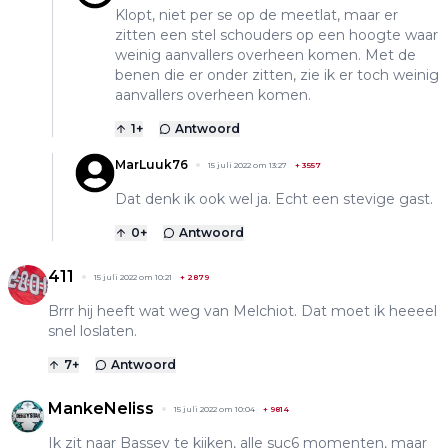
Klopt, niet per se op de meetlat, maar er
zitten een stel schouders op een hoogte waar
weinig aanvallers overheen komen. Met de
benen die er onder zitten, zie ik er toch weinig
aanvallers overheen komen.
1
+
Antwoord
MarLuuk76
15 juli 2022 om 13:27
+
3557
Dat denk ik ook wel ja. Echt een stevige gast.
0
+
Antwoord
411
15 juli 2022 om 10:21
+
2879
Brrr hij heeft wat weg van Melchiot. Dat moet ik heeeel
snel loslaten.
7
+
Antwoord
MankeNeliss
15 juli 2022 om 10:04
+
9814
Ik zit naar Bassey te kijken, alle suc6 momenten, maar