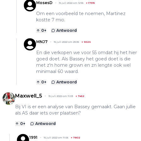
MosesD
15 juli 2022 om 12:55
+
17315
Om een voorbeeld te noemen, Martinez
kostte 7 mio.
0
+
Antwoord
MNJ7
15 juli 2022 om 23:05
+
9026
En die verkopen we voor 55 omdat hij het hier
goed doet. Als Bassey het goed doet is die
met z'n home grown en zn lengte ook wel
minimaal 60 waard.
0
+
Antwoord
Maxwell_5
15 juli 2022 om 11:03
+
7452
Bij VI is er een analyse van Bassey gemaakt. Gaan jullie
als AS daar iets over plaatsen?
0
+
Antwoord
1991
15 juli 2022 om 11:05
+
7802