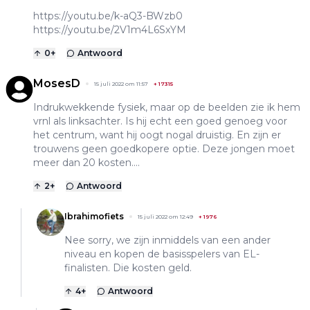
https://youtu.be/k-aQ3-BWzb0
https://youtu.be/2V1m4L6SxYM
0
+
Antwoord
MosesD
15 juli 2022 om 11:57
+
17315
Indrukwekkende fysiek, maar op de beelden zie ik hem
vrnl als linksachter. Is hij echt een goed genoeg voor
het centrum, want hij oogt nogal druistig. En zijn er
trouwens geen goedkopere optie. Deze jongen moet
meer dan 20 kosten....
2
+
Antwoord
Ibrahimofiets
15 juli 2022 om 12:49
+
1976
Nee sorry, we zijn inmiddels van een ander
niveau en kopen de basisspelers van EL-
finalisten. Die kosten geld.
4
+
Antwoord