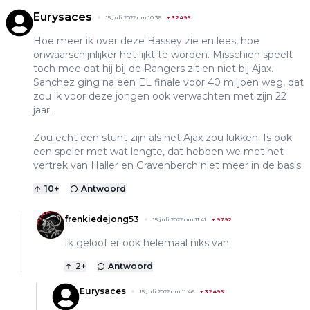
Eurysaces
15 juli 2022 om 10:36
+
32496
Hoe meer ik over deze Bassey zie en lees, hoe
onwaarschijnlijker het lijkt te worden. Misschien speelt
toch mee dat hij bij de Rangers zit en niet bij Ajax.
Sanchez ging na een EL finale voor 40 miljoen weg, dat
zou ik voor deze jongen ook verwachten met zijn 22
jaar.
Zou echt een stunt zijn als het Ajax zou lukken. Is ook
een speler met wat lengte, dat hebben we met het
vertrek van Haller en Gravenberch niet meer in de basis.
10
+
Antwoord
frenkiedejong53
15 juli 2022 om 11:41
+
9792
Ik geloof er ook helemaal niks van.
2
+
Antwoord
Eurysaces
15 juli 2022 om 11:46
+
32496