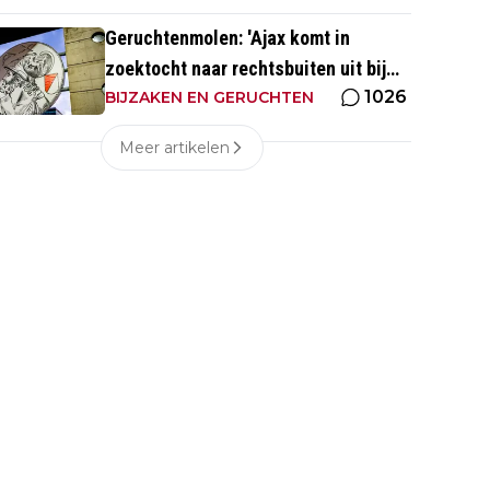
Geruchtenmolen: 'Ajax komt in
zoektocht naar rechtsbuiten uit bij
1026
Couto'
BIJZAKEN EN GERUCHTEN
Meer artikelen