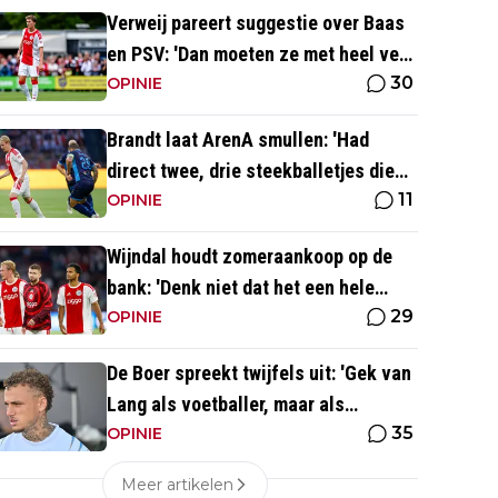
Verweij pareert suggestie over Baas
en PSV: 'Dan moeten ze met heel veel
30
geld over de brug komen'
OPINIE
Brandt laat ArenA smullen: 'Had
direct twee, drie steekballetjes die
11
gewoon perfect waren'
OPINIE
Wijndal houdt zomeraankoop op de
bank: 'Denk niet dat het een hele
29
goede verdediger is'
OPINIE
De Boer spreekt twijfels uit: 'Gek van
Lang als voetballer, maar als
35
persoonlijkheid niet'
OPINIE
Meer artikelen