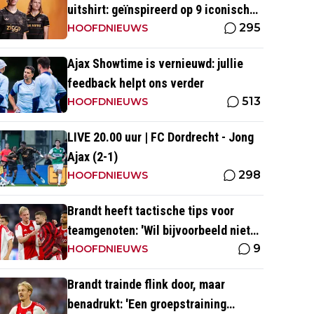
uitshirt: geïnspireerd op 9 iconische
295
momenten uit clubhistorie
HOOFDNIEUWS
Ajax Showtime is vernieuwd: jullie
feedback helpt ons verder
513
HOOFDNIEUWS
LIVE 20.00 uur | FC Dordrecht - Jong
Ajax (2-1)
298
HOOFDNIEUWS
Brandt heeft tactische tips voor
teamgenoten: 'Wil bijvoorbeeld niet
9
dat Mika te veel naar binnen komt'
HOOFDNIEUWS
Brandt trainde flink door, maar
benadrukt: 'Een groepstraining