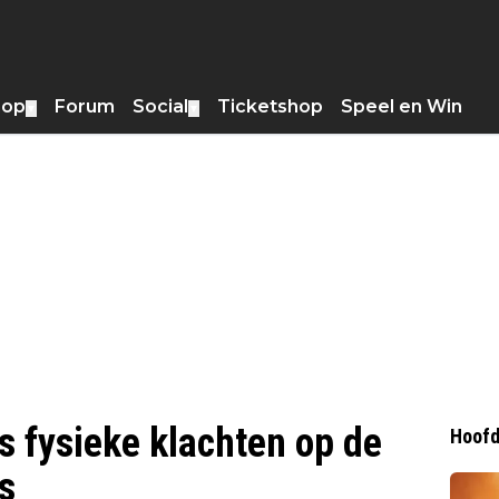
hop
Forum
Social
Ticketshop
Speel en Win
▼
▼
 fysieke klachten op de
Hoofd
is