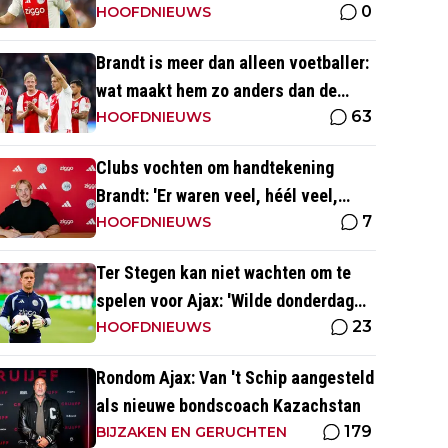
0
nabootsen is toch vrij lastig in je
HOOFDNIEUWS
eentje'
Brandt is meer dan alleen voetballer:
wat maakt hem zo anders dan de
63
'gemiddelde' voetballer?
HOOFDNIEUWS
Clubs vochten om handtekening
Brandt: 'Er waren veel, héél veel,
7
voorstellen van overal ter wereld'
HOOFDNIEUWS
Ter Stegen kan niet wachten om te
spelen voor Ajax: 'Wilde donderdag
23
ook op het veld staan'
HOOFDNIEUWS
Rondom Ajax: Van 't Schip aangesteld
als nieuwe bondscoach Kazachstan
179
BIJZAKEN EN GERUCHTEN