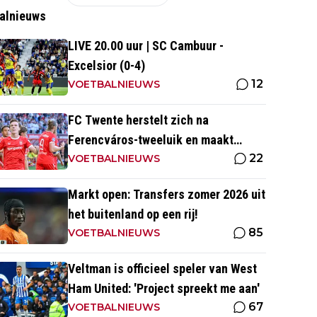
alnieuws
LIVE 20.00 uur | SC Cambuur -
Excelsior (0-4)
12
VOETBALNIEUWS
FC Twente herstelt zich na
Ferencváros-tweeluik en maakt
22
gehakt van Slowaakse opponent
VOETBALNIEUWS
Markt open: Transfers zomer 2026 uit
het buitenland op een rij!
85
VOETBALNIEUWS
Veltman is officieel speler van West
Ham United: 'Project spreekt me aan'
67
VOETBALNIEUWS