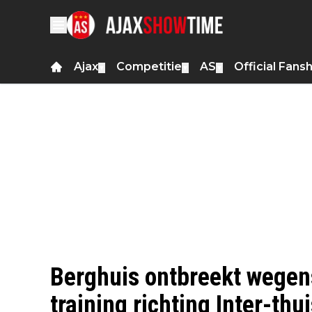
Ajax
Competitie
AS
Official Fans
▼
▼
▼
Berghuis ontbreekt wegens
training richting Inter-thu