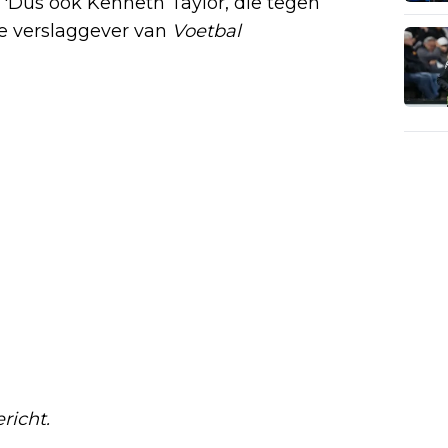
 'Dus ook Kenneth Taylor, die tegen
 de verslaggever van
Voetbal
richt.