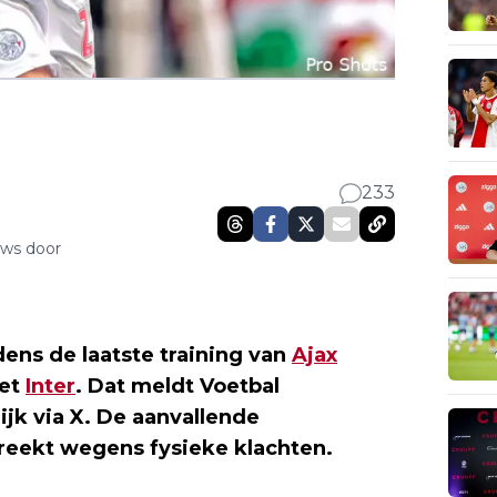
233
uws door
ens de laatste training van
Ajax
met
Inter
. Dat meldt Voetbal
ijk via X. De aanvallende
reekt wegens fysieke klachten.