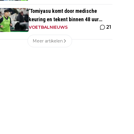
'Tomiyasu komt door medische
keuring en tekent binnen 48 uur
21
contract bij nieuwe club'
VOETBALNIEUWS
Meer artikelen