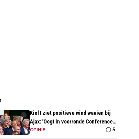
e
Kieft ziet positieve wind waaien bij
Ajax: 'Oogt in voorronde Conference
5
League fris en energiek'
OPINIE