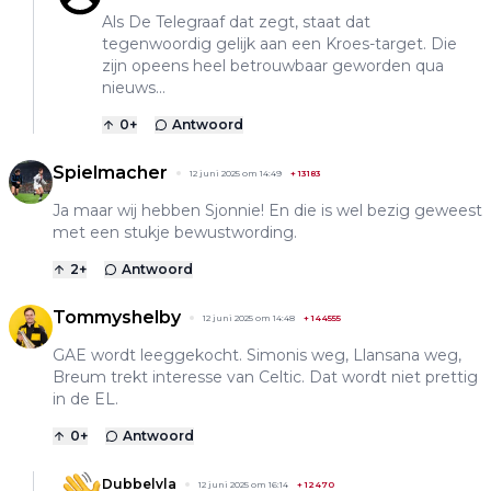
Als De Telegraaf dat zegt, staat dat
tegenwoordig gelijk aan een Kroes-target. Die
zijn opeens heel betrouwbaar geworden qua
nieuws...
0
+
Antwoord
Spielmacher
12 juni 2025 om 14:49
+
13183
Ja maar wij hebben Sjonnie! En die is wel bezig geweest
met een stukje bewustwording.
2
+
Antwoord
Tommyshelby
12 juni 2025 om 14:48
+
144555
GAE wordt leeggekocht. Simonis weg, Llansana weg,
Breum trekt interesse van Celtic. Dat wordt niet prettig
in de EL.
0
+
Antwoord
Dubbelvla
12 juni 2025 om 16:14
+
12470