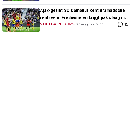
Ajax-getint SC Cambuur kent dramatische
rentree in Eredivisie en krijgt pak slaag in
19
eigen huis
VOETBALNIEUWS
•
07 aug. om 21:55