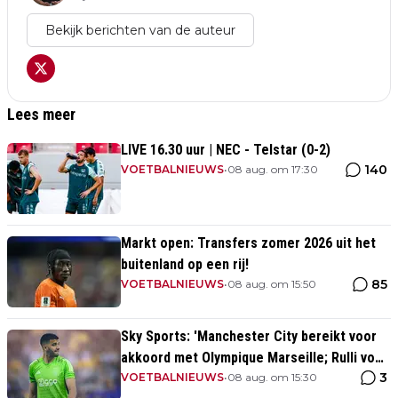
Bekijk berichten van de auteur
Lees meer
LIVE 16.30 uur | NEC - Telstar (0-2)
140
VOETBALNIEUWS
•
08 aug. om 17:30
Markt open: Transfers zomer 2026 uit het
buitenland op een rij!
85
VOETBALNIEUWS
•
08 aug. om 15:50
Sky Sports: 'Manchester City bereikt voor
akkoord met Olympique Marseille; Rulli voor
3
twee miljoen naar Engeland'
VOETBALNIEUWS
•
08 aug. om 15:30