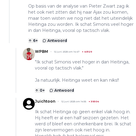
Op basis van de analyse van Pieter Zwart zag ik
het ook niet zitten dat hij naar Ajax zou komen,
maar toen wisten we nog niet dat het uiteindelijk
Heitinga zou worden. Ik schat Simonis veel hoger
in dan Heitinga, vooral op tactisch vlak.
6
+
Antwoord
WPBM
12 juni 2025 om 14:47
+
40129
"Ik schat Simonis veel hoger in dan Heitinga,
vooral op tactisch vlak."
Ja natuurlijk. Heitinga weet en kan niks!!
0
+
Antwoord
Juichtoon
12 juni 2025 om 14:55
+
39304
Ik schat Heitinga op geen enkel vlak hoog in.
Hij heeft er al een half seizoen gezeten. Het
werd of bleef een onherkenbare brei. Ik schat
zijn leervermogen ook niet hoog in.
Hopelijk heb ik het helemaal mis.