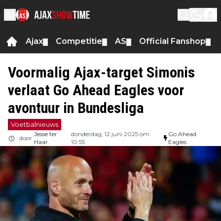
Ajax
Competitie
AS
Official Fanshop
▼
▼
▼
▼
Voormalig Ajax-target Simonis
verlaat Go Ahead Eagles voor
avontuur in Bundesliga
Voetbalnieuws
Jesse ter
donderdag, 12 juni 2025 om
Go Ahead
door
Haar
10:55
Eagles