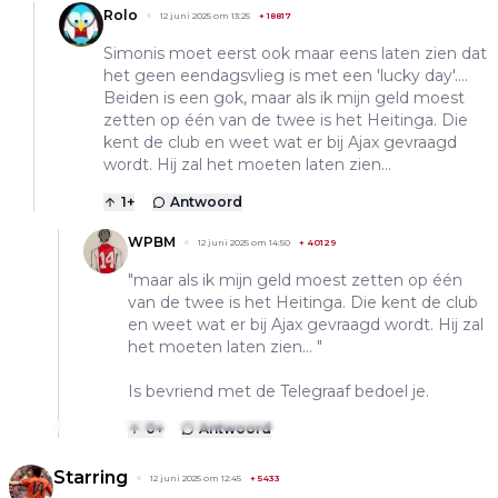
Rolo
12 juni 2025 om 13:25
+
18817
Simonis moet eerst ook maar eens laten zien dat
het geen eendagsvlieg is met een 'lucky day'....
Beiden is een gok, maar als ik mijn geld moest
zetten op één van de twee is het Heitinga. Die
kent de club en weet wat er bij Ajax gevraagd
wordt. Hij zal het moeten laten zien...
1
+
Antwoord
WPBM
12 juni 2025 om 14:50
+
40129
"maar als ik mijn geld moest zetten op één
van de twee is het Heitinga. Die kent de club
en weet wat er bij Ajax gevraagd wordt. Hij zal
het moeten laten zien... "
Is bevriend met de Telegraaf bedoel je.
0
+
Antwoord
Starring
12 juni 2025 om 12:45
+
5433