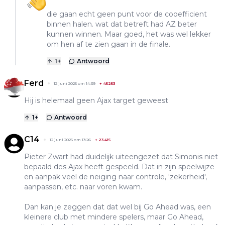
die gaan echt geen punt voor de cooefficient
binnen halen. wat dat betreft had AZ beter
kunnen winnen. Maar goed, het was wel lekker
om hen af te zien gaan in de finale.
1
+
Antwoord
Ferd
12 juni 2025 om 14:39
+
45253
Hij is helemaal geen Ajax target geweest
1
+
Antwoord
C14
12 juni 2025 om 13:26
+
23415
Pieter Zwart had duidelijk uiteengezet dat Simonis niet
bepaald des Ajax heeft gespeeld. Dat in zijn speelwijze
en aanpak veel de neiging naar controle, 'zekerheid',
aanpassen, etc. naar voren kwam.
Dan kan je zeggen dat dat wel bij Go Ahead was, een
kleinere club met mindere spelers, maar Go Ahead,