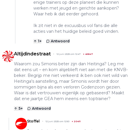
enige trainers op deze planeet die kunnen
werken met jeugd en gerichte aankopen?
Waar heb ik dat eerder gehoord.
Ik zit niet in de excuusbus vol fans die alle
acties van het huidige beleid goed vinden.
1
+
Antwoord
Altijdindestraat
12 juni 2025 om 12:47
+
45847
Waarom zou Simonis beter zijn dan Heitinga? Leg me
dat eens uit – en kom alsjeblieft niet aan met die KNVB-
beker. Begrijp me niet verkeerd: ik ben ook niet wild van
Heitinga's aanstelling, maar Simonis wordt hier door
sommigen bijna als een verloren Godenzoon gezien.
Waar is dat vertrouwen eigenlijk op gebaseerd? Maakt
dat ene jaartje GEA hem ineens een toptrainer?
5
+
Antwoord
Stoffel
12 juni 2025 om 12:50
+
20411