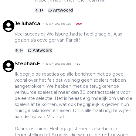
1
+
Antwoord
Jelluhafca
12 juni 2025 om 13:24
+
8899
Veel succes bij Wolfsburg..had je heel graag bij Ajax
gezien als opvolger van Farioli !
1
+
Antwoord
Stephan.E
12 juni 2025 om 12:59
+
194
Ik begrijp de reacties op alle berichten niet zo goed,
vooral over het feit dat we nog geen spelers hebben
aangetrokken. We hebben met de terugkerende
verhuurde spelers al meer dan 30 contractspelers voor
de eerste selectie. Het is helaas erg moeilijk om van die
spelers af te komen, wat ook begrijpelijk is gezien hun
huidige salarissen en eisen. Dit is allemaal nog te wijten
aan de tijd van Mislintat.
Daarnaast biedt Heitinga juist meer zekerheid in
tegenstelling tot Simonis, die wat mij betreft gewoon