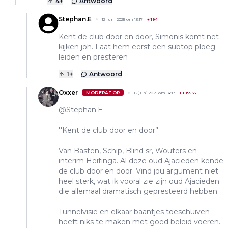
4
+
Antwoord
Stephan.E
12 juni 2025 om 13:17
+
194
Kent de club door en door, Simonis komt net
kijken joh. Laat hem eerst een subtop ploeg
leiden en presteren
1
+
Antwoord
Oxxer
MODERATOR
12 juni 2025 om 14:13
+
189565
@Stephan.E
''Kent de club door en door’'
Van Basten, Schip, Blind sr, Wouters en
interim Heitinga. Al deze oud Ajacieden kende
de club door en door. Vind jou argument niet
heel sterk, wat ik vooral zie zijn oud Ajacieden
die allemaal dramatisch gepresteerd hebben.
Tunnelvisie en elkaar baantjes toeschuiven
heeft niks te maken met goed beleid voeren.