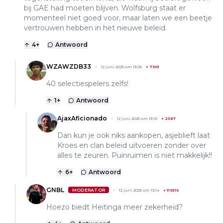
bij GAE had moeten blijven. Wolfsburg staat er
momenteel niet goed voor, maar laten we een beetje
vertrouwen hebben in het nieuwe beleid.
4
+
Antwoord
WZAWZDB33
12 juni 2025 om 13:05
+
7901
40 selectiespelers zelfs!
1
+
Antwoord
AjaxAficionado
12 juni 2025 om 13:10
+
2387
Dan kun je ook niks aankopen, asjeblieft laat
Kroes en clan beleid uitvoeren zonder over
alles te zeuren. Puinruimen is niet makkelijk!!
6
+
Antwoord
GNBL
MODERATOR
12 juni 2025 om 13:14
+
119316
Hoezo biedt Heitinga meer zekerheid?