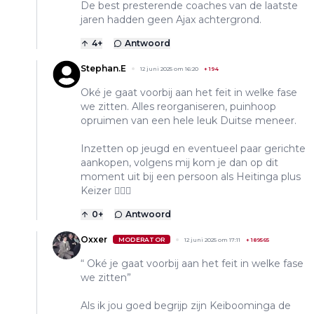
De best presterende coaches van de laatste
jaren hadden geen Ajax achtergrond.
4
+
Antwoord
Stephan.E
12 juni 2025 om 16:20
+
194
Oké je gaat voorbij aan het feit in welke fase
we zitten. Alles reorganiseren, puinhoop
opruimen van een hele leuk Duitse meneer.
Inzetten op jeugd en eventueel paar gerichte
aankopen, volgens mij kom je dan op dit
moment uit bij een persoon als Heitinga plus
Keizer 🤷🏻‍♂️
0
+
Antwoord
Oxxer
MODERATOR
12 juni 2025 om 17:11
+
189565
“ Oké je gaat voorbij aan het feit in welke fase
we zitten”
Als ik jou goed begrijp zijn Keiboominga de