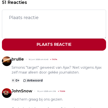
51 Reacties
PLAATS REACTIE
brullie
16 juni 2025 om 6:43
+
7674
Simonis "target" geweest van Ajax? Niet volgens Ajax
zelf maar alleen door gekke journalisten.
0
+
Antwoord
JohnSnow
13 juni 2025 om 2:16
+
7006
Had hem graag bij ons gezien.