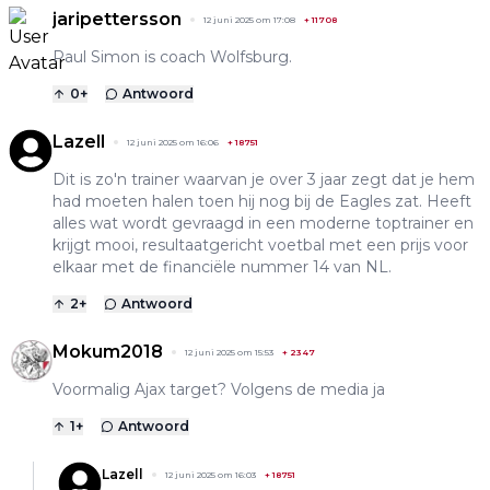
jaripettersson
12 juni 2025 om 17:08
+
11708
Paul Simon is coach Wolfsburg.
0
+
Antwoord
Lazell
12 juni 2025 om 16:06
+
18751
Dit is zo'n trainer waarvan je over 3 jaar zegt dat je hem
had moeten halen toen hij nog bij de Eagles zat. Heeft
alles wat wordt gevraagd in een moderne toptrainer en
krijgt mooi, resultaatgericht voetbal met een prijs voor
elkaar met de financiële nummer 14 van NL.
2
+
Antwoord
Mokum2018
12 juni 2025 om 15:53
+
2347
Voormalig Ajax target? Volgens de media ja
1
+
Antwoord
Lazell
12 juni 2025 om 16:03
+
18751