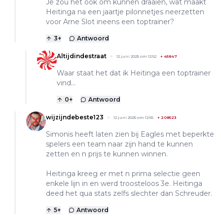
Je zou het ook om kunnen draaien, wat maakt
Heitinga na een jaartje pilonnetjes neerzetten
voor Arne Slot ineens een toptrainer?
3
+
Antwoord
Altijdindestraat
12 juni 2025 om 12:52
+
45847
Waar staat het dat ik Heitinga een toptrainer
vind...
0
+
Antwoord
wijzijndebeste123
12 juni 2025 om 12:55
+
208523
Simonis heeft laten zien bij Eagles met beperkte
spelers een team naar zijn hand te kunnen
zetten en n prijs te kunnen winnen.
Heitinga kreeg er met n prima selectie geen
enkele lijn in en werd troosteloos 3e. Heitinga
deed het qua stats zelfs slechter dan Schreuder.
5
+
Antwoord