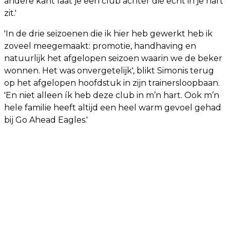
andere kant laat je een club achter die echt in je hart
zit.'
'In de drie seizoenen die ik hier heb gewerkt heb ik
zoveel meegemaakt: promotie, handhaving en
natuurlijk het afgelopen seizoen waarin we de beker
wonnen. Het was onvergetelijk', blikt Simonis terug
op het afgelopen hoofdstuk in zijn trainersloopbaan.
'En niet alleen ík heb deze club in m’n hart. Ook m’n
hele familie heeft altijd een heel warm gevoel gehad
bij Go Ahead Eagles.'