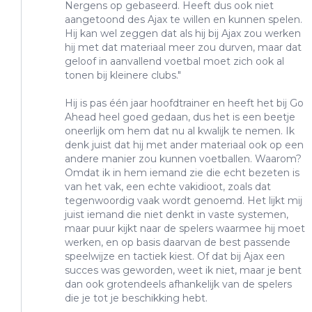
Nergens op gebaseerd. Heeft dus ook niet
aangetoond des Ajax te willen en kunnen spelen.
Hij kan wel zeggen dat als hij bij Ajax zou werken
hij met dat materiaal meer zou durven, maar dat
geloof in aanvallend voetbal moet zich ook al
tonen bij kleinere clubs."
Hij is pas één jaar hoofdtrainer en heeft het bij Go
Ahead heel goed gedaan, dus het is een beetje
oneerlijk om hem dat nu al kwalijk te nemen. Ik
denk juist dat hij met ander materiaal ook op een
andere manier zou kunnen voetballen. Waarom?
Omdat ik in hem iemand zie die echt bezeten is
van het vak, een echte vakidioot, zoals dat
tegenwoordig vaak wordt genoemd. Het lijkt mij
juist iemand die niet denkt in vaste systemen,
maar puur kijkt naar de spelers waarmee hij moet
werken, en op basis daarvan de best passende
speelwijze en tactiek kiest. Of dat bij Ajax een
succes was geworden, weet ik niet, maar je bent
dan ook grotendeels afhankelijk van de spelers
die je tot je beschikking hebt.