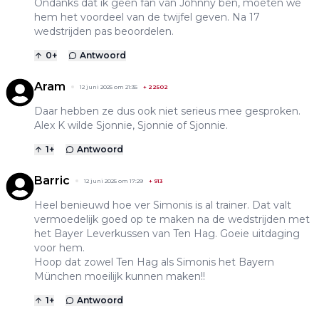
Ondanks dat ik geen fan van Johnny ben, moeten we
hem het voordeel van de twijfel geven. Na 17
wedstrijden pas beoordelen.
0
+
Antwoord
Aram
12 juni 2025 om 21:35
+
22502
Daar hebben ze dus ook niet serieus mee gesproken.
Alex K wilde Sjonnie, Sjonnie of Sjonnie.
1
+
Antwoord
Barric
12 juni 2025 om 17:29
+
913
Heel benieuwd hoe ver Simonis is al trainer. Dat valt
vermoedelijk goed op te maken na de wedstrijden met
het Bayer Leverkussen van Ten Hag. Goeie uitdaging
voor hem.
Hoop dat zowel Ten Hag als Simonis het Bayern
München moeilijk kunnen maken!!
1
+
Antwoord