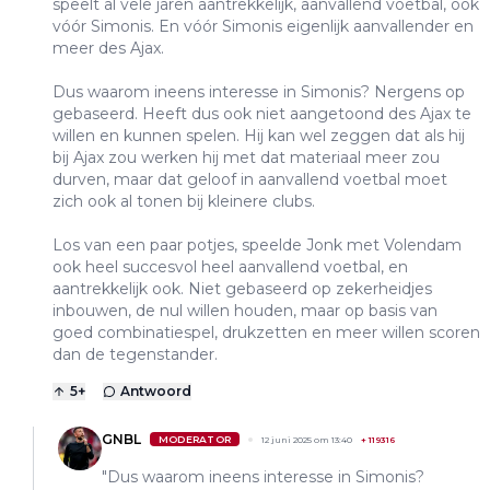
speelt al vele jaren aantrekkelijk, aanvallend voetbal, ook
vóór Simonis. En vóór Simonis eigenlijk aanvallender en
meer des Ajax.
Dus waarom ineens interesse in Simonis? Nergens op
gebaseerd. Heeft dus ook niet aangetoond des Ajax te
willen en kunnen spelen. Hij kan wel zeggen dat als hij
bij Ajax zou werken hij met dat materiaal meer zou
durven, maar dat geloof in aanvallend voetbal moet
zich ook al tonen bij kleinere clubs.
Los van een paar potjes, speelde Jonk met Volendam
ook heel succesvol heel aanvallend voetbal, en
aantrekkelijk ook. Niet gebaseerd op zekerheidjes
inbouwen, de nul willen houden, maar op basis van
goed combinatiespel, drukzetten en meer willen scoren
dan de tegenstander.
5
+
Antwoord
GNBL
MODERATOR
12 juni 2025 om 13:40
+
119316
"Dus waarom ineens interesse in Simonis?