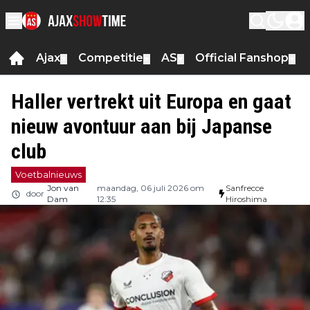
Ajax
Competitie
AS
Official Fanshop
▼
▼
▼
▼
Haller vertrekt uit Europa en gaat
nieuw avontuur aan bij Japanse
club
Voetbalnieuws
Jon van
maandag, 06 juli 2026 om
Sanfrecce
door
Dam
12:35
Hiroshima