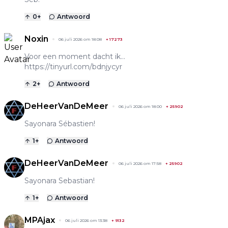
0
+
Antwoord
Noxin
06 juli 2026 om 18:08
+
17273
Voor een moment dacht ik...
https://tinyurl.com/bdnjycyr
2
+
Antwoord
DeHeerVanDeMeer
06 juli 2026 om 18:00
+
25902
Sayonara Sébastien!
1
+
Antwoord
DeHeerVanDeMeer
06 juli 2026 om 17:58
+
25902
Sayonara Sebastian!
1
+
Antwoord
MPAjax
06 juli 2026 om 13:38
+
9132