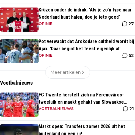
Krüzen onder de indruk: 'Als je zo'n type naar
Nederland kunt halen, doe je iets goed'
27
OPINIE
Pot verwacht dat Arokodare cultheld wordt bij
Ajax: 'Daar begint het feest eigenlijk al'
52
OPINIE
Meer artikelen
Voetbalnieuws
FC Twente herstelt zich na Ferencváros-
tweeluik en maakt gehakt van Slowaakse
21
opponent
VOETBALNIEUWS
Markt open: Transfers zomer 2026 uit het
buitenland op een rij!