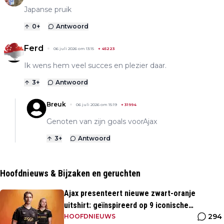
Japanse pruik
0
+
Antwoord
Ferd
06 juli 2026 om 13:15
+
45223
Ik wens hem veel succes en plezier daar.
3
+
Antwoord
Breuk
06 juli 2026 om 15:19
+
31994
Genoten van zijn goals voorAjax
3
+
Antwoord
Hoofdnieuws & Bijzaken en geruchten
Ajax presenteert nieuwe zwart-oranje
uitshirt: geïnspireerd op 9 iconische
294
momenten uit clubhistorie
HOOFDNIEUWS