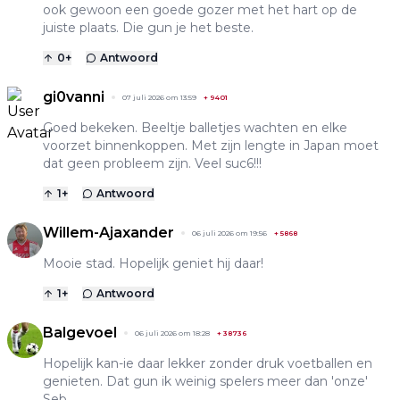
ook gewoon een goede gozer met het hart op de
juiste plaats. Die gun je het beste.
0
+
Antwoord
gi0vanni
07 juli 2026 om 13:59
+
9401
Goed bekeken. Beeltje balletjes wachten en elke
voorzet binnenkoppen. Met zijn lengte in Japan moet
dat geen probleem zijn. Veel suc6!!!
1
+
Antwoord
Willem-Ajaxander
06 juli 2026 om 19:56
+
5868
Mooie stad. Hopelijk geniet hij daar!
1
+
Antwoord
Balgevoel
06 juli 2026 om 18:28
+
38736
Hopelijk kan-ie daar lekker zonder druk voetballen en
genieten. Dat gun ik weinig spelers meer dan 'onze'
Seb.