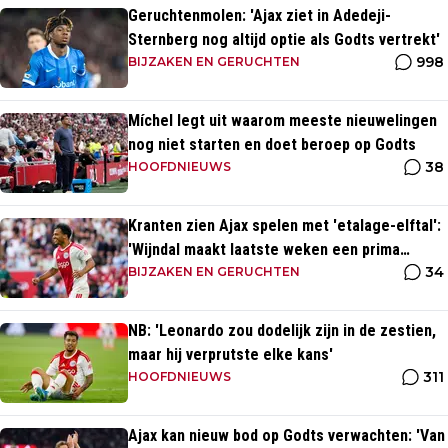
Geruchtenmolen: 'Ajax ziet in Adedeji-
Sternberg nog altijd optie als Godts vertrekt'
998
BIJZAKEN EN GERUCHTEN
Míchel legt uit waarom meeste nieuwelingen
nog niet starten en doet beroep op Godts
38
HOOFDNIEUWS
Kranten zien Ajax spelen met 'etalage-elftal':
'Wijndal maakt laatste weken een prima
34
indruk'
BIJZAKEN EN GERUCHTEN
NB: 'Leonardo zou dodelijk zijn in de zestien,
maar hij verprutste elke kans'
311
HOOFDNIEUWS
Ajax kan nieuw bod op Godts verwachten: 'Van