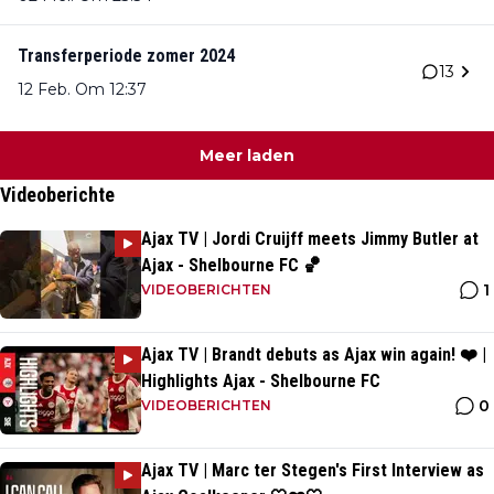
Transferperiode zomer 2024
13
12 Feb. Om 12:37
Meer laden
Videoberichte
Ajax TV | Jordi Cruijff meets Jimmy Butler at
Ajax - Shelbourne FC 🏀
1
VIDEOBERICHTEN
Ajax TV | Brandt debuts as Ajax win again! ❤️ |
Highlights Ajax - Shelbourne FC
0
VIDEOBERICHTEN
Ajax TV | Marc ter Stegen's First Interview as