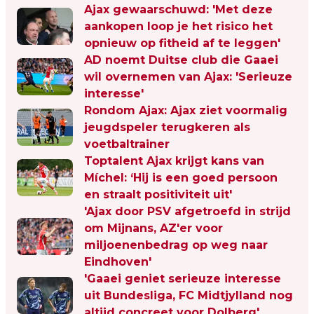
Ajax gewaarschuwd: 'Met deze
aankopen loop je het risico het
opnieuw op fitheid af te leggen'
AD noemt Duitse club die Gaaei
wil overnemen van Ajax: 'Serieuze
interesse'
Rondom Ajax: Ajax ziet voormalig
jeugdspeler terugkeren als
voetbaltrainer
Toptalent Ajax krijgt kans van
Míchel: ‘Hij is een goed persoon
en straalt positiviteit uit'
'Ajax door PSV afgetroefd in strijd
om Mijnans, AZ'er voor
miljoenenbedrag op weg naar
Eindhoven'
'Gaaei geniet serieuze interesse
uit Bundesliga, FC Midtjylland nog
altijd concreet voor Dolberg'