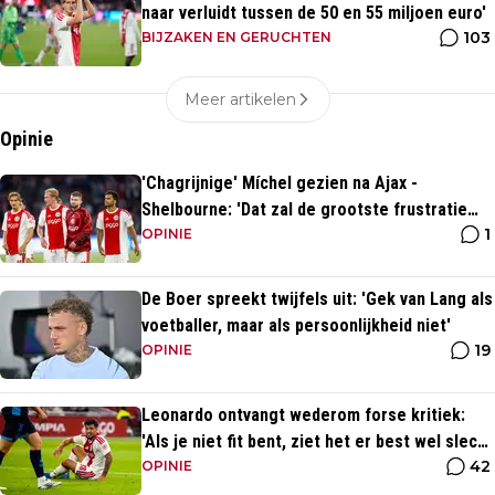
naar verluidt tussen de 50 en 55 miljoen euro'
103
BIJZAKEN EN GERUCHTEN
Meer artikelen
Opinie
'Chagrijnige' Míchel gezien na Ajax -
Shelbourne: 'Dat zal de grootste frustratie
1
zijn'
OPINIE
De Boer spreekt twijfels uit: 'Gek van Lang als
voetballer, maar als persoonlijkheid niet'
19
OPINIE
Leonardo ontvangt wederom forse kritiek:
'Als je niet fit bent, ziet het er best wel slecht
42
uit'
OPINIE