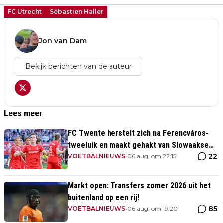
FC Utrecht
Sébastien Haller
Jon van Dam
Bekijk berichten van de auteur
Lees meer
FC Twente herstelt zich na Ferencváros-
tweeluik en maakt gehakt van Slowaakse
22
opponent
VOETBALNIEUWS
•
06 aug. om 22:15
Markt open: Transfers zomer 2026 uit het
buitenland op een rij!
85
VOETBALNIEUWS
•
06 aug. om 19:20