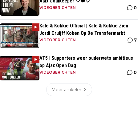
Ajax Goalkeeper 🤍❤️🤍
0
VIDEOBERICHTEN
Kale & Kokkie Official | Kale & Kokkie Zien
Jordi Cruijff Koken Op De Transfermarkt
7
VIDEOBERICHTEN
AT5 | Supporters weer ouderwets ambitieus
op Ajax Open Dag
0
VIDEOBERICHTEN
Meer artikelen