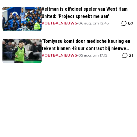
Veltman is officieel speler van West Ham
United: 'Project spreekt me aan'
67
VOETBALNIEUWS
•
06 aug. om 12:45
'Tomiyasu komt door medische keuring en
tekent binnen 48 uur contract bij nieuwe
21
club'
VOETBALNIEUWS
•
05 aug. om 17:15