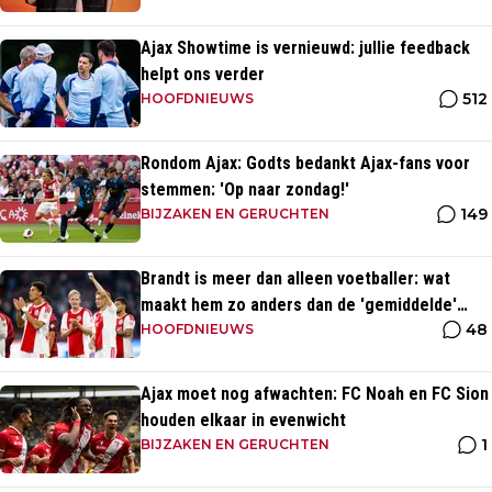
Ajax Showtime is vernieuwd: jullie feedback
helpt ons verder
512
HOOFDNIEUWS
Rondom Ajax: Godts bedankt Ajax-fans voor
stemmen: 'Op naar zondag!'
149
BIJZAKEN EN GERUCHTEN
Brandt is meer dan alleen voetballer: wat
maakt hem zo anders dan de 'gemiddelde'
48
voetballer?
HOOFDNIEUWS
Ajax moet nog afwachten: FC Noah en FC Sion
houden elkaar in evenwicht
1
BIJZAKEN EN GERUCHTEN