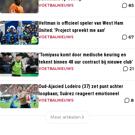
85
VOETBALNIEUWS
Veltman is officieel speler van West Ham
United: 'Project spreekt me aan'
67
VOETBALNIEUWS
'Tomiyasu komt door medische keuring en
tekent binnen 48 uur contract bij nieuwe club'
21
VOETBALNIEUWS
Oud-Ajacied Lodeiro (37) zet punt achter
loopbaan; Suárez reageert emotioneel
8
VOETBALNIEUWS
Meer artikelen