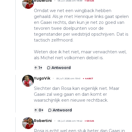
Robertini
05 juli 2026 om 19:39
+
53025
Omdat we net een wingback hebben
gehaald. Als je met Henrique links gaat spelen
en Gaaei rechts, dan kun je net zo goed van
tevoren twee doelpunten voor de
tegenstander per wedstrijd opschrijven. Dat is
tactisch zelfmoord.
Weten doe ik het niet, maar verwachten wel,
als Michel niet volkomen debiel is.
1
+
Antwoord
YugoVik
05 juli 2026 om 19:41
+
44867
Slechter dan Rosa kan eigenlijk niet. Maar
Gaaei zal weg gaan en dan komt er
waarschijnlijk een nieuwe rechtback.
0
+
Antwoord
Robertini
05 juli 2026 om 19:42
+
53025
Rosa is echt wel een stuk beter dan Gaaei in