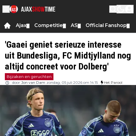
Ajax
Competitie
AS
Official Fanshop
▼
▼
▼
▼
'Gaaei geniet serieuze interesse
uit Bundesliga, FC Midtjylland nog
altijd concreet voor Dolberg'
Bijzaken en geruchten
door
Jon van Dam
zondag, 05 juli 2026 om 14:15
Het Parool