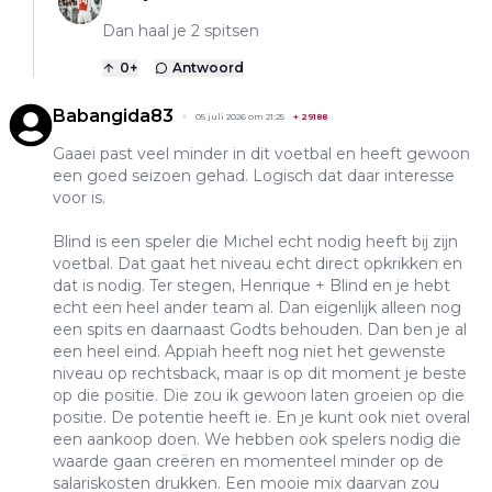
Dan haal je 2 spitsen
0
+
Antwoord
Babangida83
05 juli 2026 om 21:25
+
29188
Gaaei past veel minder in dit voetbal en heeft gewoon
een goed seizoen gehad. Logisch dat daar interesse
voor is.
Blind is een speler die Michel echt nodig heeft bij zijn
voetbal. Dat gaat het niveau echt direct opkrikken en
dat is nodig. Ter stegen, Henrique + Blind en je hebt
echt een heel ander team al. Dan eigenlijk alleen nog
een spits en daarnaast Godts behouden. Dan ben je al
een heel eind. Appiah heeft nog niet het gewenste
niveau op rechtsback, maar is op dit moment je beste
op die positie. Die zou ik gewoon laten groeien op die
positie. De potentie heeft ie. En je kunt ook niet overal
een aankoop doen. We hebben ook spelers nodig die
waarde gaan creëren en momenteel minder op de
salariskosten drukken. Een mooie mix daarvan zou