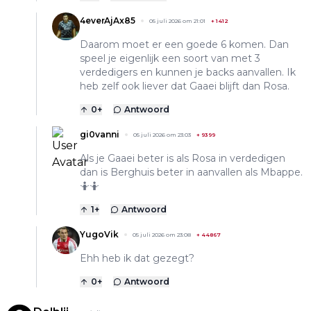
4everAjAx85
05 juli 2026 om 21:01
+
1412
Daarom moet er een goede 6 komen. Dan
speel je eigenlijk een soort van met 3
verdedigers en kunnen je backs aanvallen. Ik
heb zelf ook liever dat Gaaei blijft dan Rosa.
0
+
Antwoord
gi0vanni
05 juli 2026 om 23:03
+
9399
Als je Gaaei beter is als Rosa in verdedigen
dan is Berghuis beter in aanvallen als Mbappe.
🤷🤷
1
+
Antwoord
YugoVik
05 juli 2026 om 23:08
+
44867
Ehh heb ik dat gezegt?
0
+
Antwoord