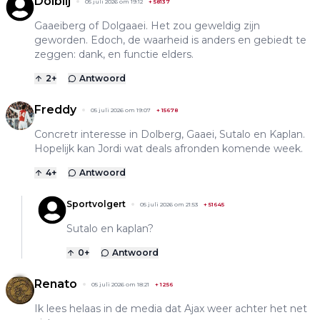
Dolblij
05 juli 2026 om 19:12
+
58137
Gaaeiberg of Dolgaaei. Het zou geweldig zijn
geworden. Edoch, de waarheid is anders en gebiedt te
zeggen: dank, en functie elders.
2
+
Antwoord
Freddy
05 juli 2026 om 19:07
+
15678
Concretr interesse in Dolberg, Gaaei, Sutalo en Kaplan.
Hopelijk kan Jordi wat deals afronden komende week.
4
+
Antwoord
Sportvolgert
05 juli 2026 om 21:53
+
51645
Sutalo en kaplan?
0
+
Antwoord
Renato
05 juli 2026 om 18:21
+
1256
Ik lees helaas in de media dat Ajax weer achter het net