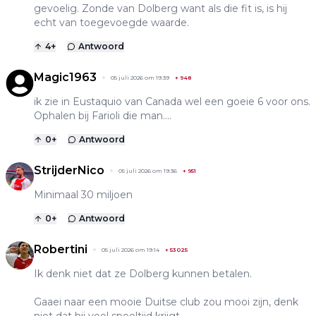
gevoelig. Zonde van Dolberg want als die fit is, is hij
echt van toegevoegde waarde.
4
+
Antwoord
Magic1963
05 juli 2026 om 19:39
+
948
ik zie in Eustaquio van Canada wel een goeie 6 voor ons.
Ophalen bij Farioli die man....
0
+
Antwoord
StrijderNico
05 juli 2026 om 19:36
+
951
Minimaal 30 miljoen
0
+
Antwoord
Robertini
05 juli 2026 om 19:14
+
53025
Ik denk niet dat ze Dolberg kunnen betalen.
Gaaei naar een mooie Duitse club zou mooi zijn, denk