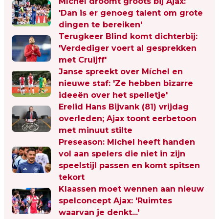
Míchel droomt groots bij Ajax:
'Dan is er genoeg talent om grote
dingen te bereiken'
Terugkeer Blind komt dichterbij:
'Verdediger voert al gesprekken
met Cruijff'
Janse spreekt over Míchel en
nieuwe staf: 'Ze hebben bizarre
ideeën over het spelletje'
Erelid Hans Bijvank (81) vrijdag
overleden; Ajax toont eerbetoon
met minuut stilte
Preseason: Míchel heeft handen
vol aan spelers die niet in zijn
speelstijl passen en komt spitsen
tekort
Klaassen moet wennen aan nieuw
spelconcept Ajax: 'Ruimtes
waarvan je denkt...'