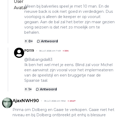
Alleen bij balverlies speel je met 10 man. En de
nieuwe back is ook niet goed in verdedigen. Dus
voorlopig is alleen de keeper er op vooruit
gegaan. Aan de bal zal het beter zijn maar gezien
vorig seizoen is dat niet zo moeilijk om te
behalen.
0
+
Antwoord
PD119
06 juli 2026 om 7:49
+
336
@Babangida83
Ik ben het wel met je eens. Blind zal voor Michel
een aanwinst zijn vooral voor het implemeateren
van de speelstijl en een bruggetje naar de
Spaanse taal.
1
+
Antwoord
AjaxNWH90
05 juli 2026 om 19:52
+
2647
Prima om Dolberg en Gaaie te verkopen. Gaaie niet het
niveau en bij Dolberg ontbreekt pit enhij is blessure