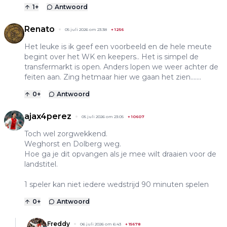
1
+
Antwoord
Renato
05 juli 2026 om 23:38
+
1256
Het leuke is ik geef een voorbeeld en de hele meute
begint over het WK en keepers.. Het is simpel de
transfermarkt is open. Anders lopen we weer achter de
feiten aan. Zing hetmaar hier we gaan het zien.......
0
+
Antwoord
ajax4perez
05 juli 2026 om 23:05
+
10607
Toch wel zorgwekkend.
Weghorst en Dolberg weg.
Hoe ga je dit opvangen als je mee wilt draaien voor de
landstitel.
1 speler kan niet iedere wedstrijd 90 minuten spelen
0
+
Antwoord
Freddy
06 juli 2026 om 6:43
+
15678