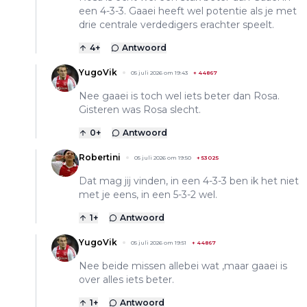
een 4-3-3. Gaaei heeft wel potentie als je met
drie centrale verdedigers erachter speelt.
4
+
Antwoord
YugoVik
05 juli 2026 om 19:43
+
44867
Nee gaaei is toch wel iets beter dan Rosa.
Gisteren was Rosa slecht.
0
+
Antwoord
Robertini
05 juli 2026 om 19:50
+
53025
Dat mag jij vinden, in een 4-3-3 ben ik het niet
met je eens, in een 5-3-2 wel.
1
+
Antwoord
YugoVik
05 juli 2026 om 19:51
+
44867
Nee beide missen allebei wat ,maar gaaei is
over alles iets beter.
1
+
Antwoord