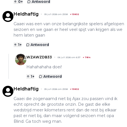
0
+
Antwoord
Heldhaftig
05 juli 2026 om 23:58
+
13802
Gaaei was een van onze belangrijkste spelers afgelopen
seizoen en we gaan er heel veel spijt van krijgen als we
hem laten gaan
1
+
Antwoord
WZAWZDB33
06 juli 2026 om 6:37
+
7814
Hahahahaha doei!
1
+
Antwoord
Heldhaftig
05 juli 2026 om 23:58
+
13802
Gaaei die zogenaamd niet bij Ajax zou passen vind ik
echt oprecht de grootste onzin. De gast die elke
wedstrijd meer kilometers rent dan de rest bij elkaar
past er niet bij, dan maar volgend seizoen met opa
Blind. Ga toch weg man.