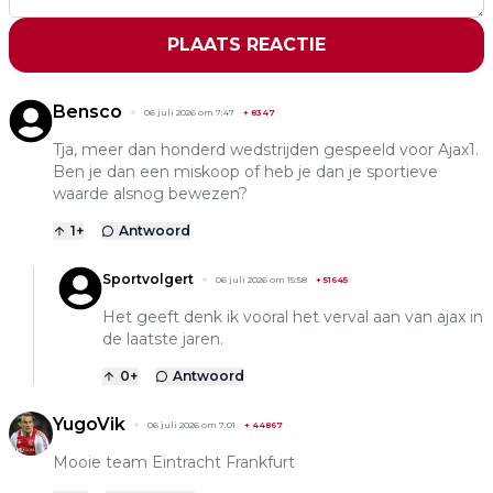
PLAATS REACTIE
Bensco
06 juli 2026 om 7:47
+
8347
Tja, meer dan honderd wedstrijden gespeeld voor Ajax1.
Ben je dan een miskoop of heb je dan je sportieve
waarde alsnog bewezen?
1
+
Antwoord
Sportvolgert
06 juli 2026 om 15:58
+
51645
Het geeft denk ik vooral het verval aan van ajax in
de laatste jaren.
0
+
Antwoord
YugoVik
06 juli 2026 om 7:01
+
44867
Mooie team Eintracht Frankfurt