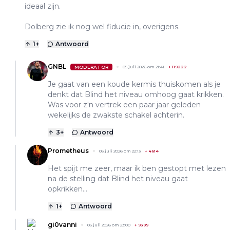
ideaal zijn.
Dolberg zie ik nog wel fiducie in, overigens.
1
+
Antwoord
GNBL
MODERATOR
05 juli 2026 om 21:41
+
119222
Je gaat van een koude kermis thuiskomen als je
denkt dat Blind het niveau omhoog gaat krikken.
Was voor z'n vertrek een paar jaar geleden
wekelijks de zwakste schakel achterin.
3
+
Antwoord
Prometheus
05 juli 2026 om 22:13
+
4614
Het spijt me zeer, maar ik ben gestopt met lezen
na de stelling dat Blind het niveau gaat
opkrikken…
1
+
Antwoord
gi0vanni
05 juli 2026 om 23:00
+
9399