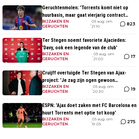
Geruchtenmolen: 'Torrents komt niet op
huurbasis, maar gaat vierjarig contract
BIJZAKEN EN
05 aug. om
tekenen bij Ajax'
823
•
GERUCHTEN
21:10
Ter Stegen noemt favoriete Ajacieden:
'Davy, ook een legende van de club'
BIJZAKEN EN
05 aug. om
17
•
GERUCHTEN
21:00
Cruijff overtuigde Ter Stegen van Ajax-
project: 'Je zag zijn ogen gewoon
BIJZAKEN EN
05 aug. om
oplichten'
19
•
GERUCHTEN
20:30
ESPN: 'Ajax doet zaken met FC Barcelona en
huurt Torrents met optie tot koop'
BIJZAKEN EN
05 aug. om
275
•
GERUCHTEN
19:05