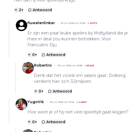
niet dat hij veel speeltijd krijgt.
2
+
Antwoord
fluwelenlinker
05 juli 2026 om 19:28
+
21679
Er zijn een paar leuke spelers bij Midtjylland die je
mee in deal zou kunnen betrekken. Voor
Franculino Dju.
0
+
Antwoord
Robertini
05 juli 2026 om 19:38
+
53025
Denk dat het vooral om salaris gaat. Dolberg
verdient hier zo'n 3,5miljoen.
0
+
Antwoord
YugoVik
05 juli 2026 om 19:34
+
44867
Hoe weet je of hij niet veel speeltijd gaat krijgen?
0
+
Antwoord