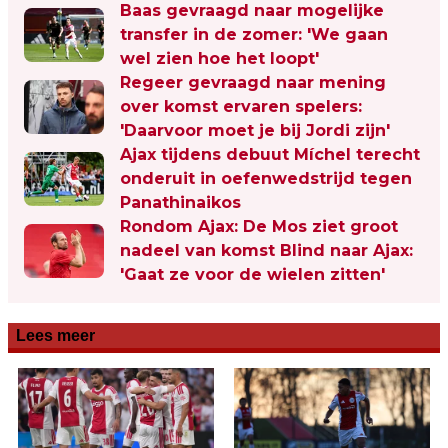
Baas gevraagd naar mogelijke
transfer in de zomer: 'We gaan
wel zien hoe het loopt'
Regeer gevraagd naar mening
over komst ervaren spelers:
'Daarvoor moet je bij Jordi zijn'
Ajax tijdens debuut Míchel terecht
onderuit in oefenwedstrijd tegen
Panathinaikos
Rondom Ajax: De Mos ziet groot
nadeel van komst Blind naar Ajax:
'Gaat ze voor de wielen zitten'