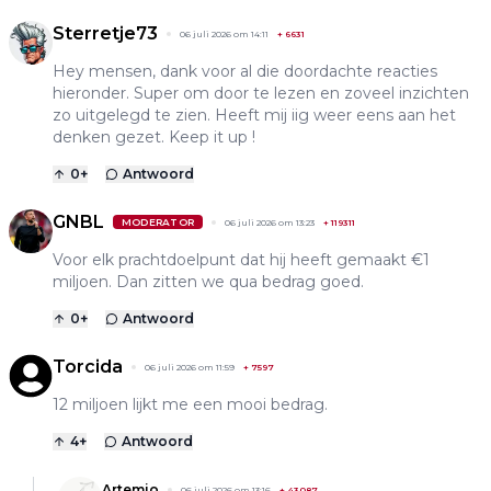
Sterretje73
06 juli 2026 om 14:11
+
6631
Hey mensen, dank voor al die doordachte reacties
hieronder. Super om door te lezen en zoveel inzichten
zo uitgelegd te zien. Heeft mij iig weer eens aan het
denken gezet. Keep it up !
0
+
Antwoord
GNBL
MODERATOR
06 juli 2026 om 13:23
+
119311
Voor elk prachtdoelpunt dat hij heeft gemaakt €1
miljoen. Dan zitten we qua bedrag goed.
0
+
Antwoord
Torcida
06 juli 2026 om 11:59
+
7597
12 miljoen lijkt me een mooi bedrag.
4
+
Antwoord
Artemio
06 juli 2026 om 13:16
+
43087