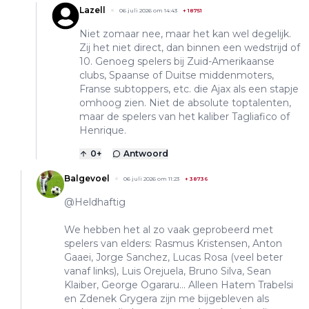
Lazell
06 juli 2026 om 14:43
+
18751
Niet zomaar nee, maar het kan wel degelijk.
Zij het niet direct, dan binnen een wedstrijd of
10. Genoeg spelers bij Zuid-Amerikaanse
clubs, Spaanse of Duitse middenmoters,
Franse subtoppers, etc. die Ajax als een stapje
omhoog zien. Niet de absolute toptalenten,
maar de spelers van het kaliber Tagliafico of
Henrique.
0
+
Antwoord
Balgevoel
06 juli 2026 om 11:23
+
38736
@Heldhaftig
We hebben het al zo vaak geprobeerd met
spelers van elders: Rasmus Kristensen, Anton
Gaaei, Jorge Sanchez, Lucas Rosa (veel beter
vanaf links), Luis Orejuela, Bruno Silva, Sean
Klaiber, George Ogararu... Alleen Hatem Trabelsi
en Zdenek Grygera zijn me bijgebleven als