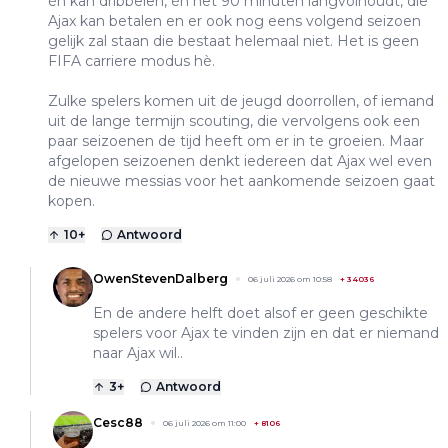
én kan dribbelen, én het 90 minuten langvolhoudt, die
Ajax kan betalen en er ook nog eens volgend seizoen
gelijk zal staan die bestaat helemaal niet. Het is geen
FIFA carriere modus hè.
Zulke spelers komen uit de jeugd doorrollen, of iemand
uit de lange termijn scouting, die vervolgens ook een
paar seizoenen de tijd heeft om er in te groeien. Maar
afgelopen seizoenen denkt iedereen dat Ajax wel even
de nieuwe messias voor het aankomende seizoen gaat
kopen.
10
+
Antwoord
OwenStevenDalberg
06 juli 2026 om 10:58
+
34036
En de andere helft doet alsof er geen geschikte
spelers voor Ajax te vinden zijn en dat er niemand
naar Ajax wil..
3
+
Antwoord
Cesc88
06 juli 2026 om 11:00
+
8106