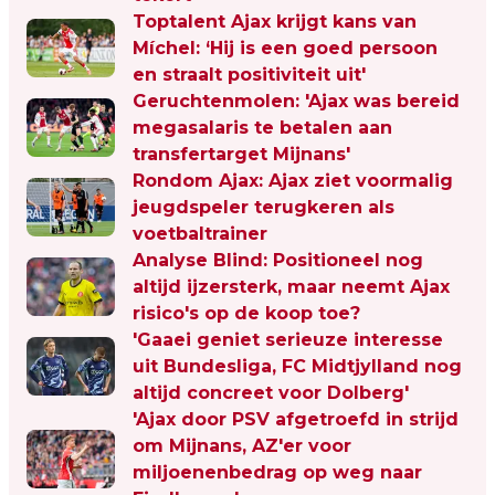
Toptalent Ajax krijgt kans van
Míchel: ‘Hij is een goed persoon
en straalt positiviteit uit'
Geruchtenmolen: 'Ajax was bereid
megasalaris te betalen aan
transfertarget Mijnans'
Rondom Ajax: Ajax ziet voormalig
jeugdspeler terugkeren als
voetbaltrainer
Analyse Blind: Positioneel nog
altijd ijzersterk, maar neemt Ajax
risico's op de koop toe?
'Gaaei geniet serieuze interesse
uit Bundesliga, FC Midtjylland nog
altijd concreet voor Dolberg'
'Ajax door PSV afgetroefd in strijd
om Mijnans, AZ'er voor
miljoenenbedrag op weg naar