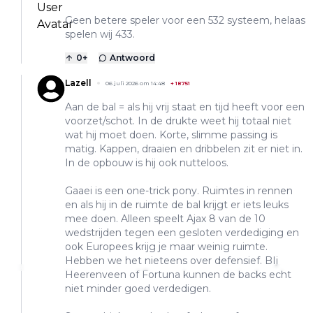
Geen betere speler voor een 532 systeem, helaas
spelen wij 433.
0
+
Antwoord
Lazell
06 juli 2026 om 14:48
+
18751
Aan de bal = als hij vrij staat en tijd heeft voor een
voorzet/schot. In de drukte weet hij totaal niet
wat hij moet doen. Korte, slimme passing is
matig. Kappen, draaien en dribbelen zit er niet in.
In de opbouw is hij ook nutteloos.
Gaaei is een one-trick pony. Ruimtes in rennen
en als hij in de ruimte de bal krijgt er iets leuks
mee doen. Alleen speelt Ajax 8 van de 10
wedstrijden tegen een gesloten verdediging en
ook Europees krijg je maar weinig ruimte.
Hebben we het nieteens over defensief. BIj
Heerenveen of Fortuna kunnen de backs echt
niet minder goed verdedigen.