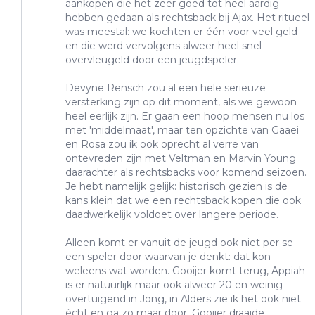
aankopen die het zeer goed tot heel aardig
hebben gedaan als rechtsback bij Ajax. Het ritueel
was meestal: we kochten er één voor veel geld
en die werd vervolgens alweer heel snel
overvleugeld door een jeugdspeler.
Devyne Rensch zou al een hele serieuze
versterking zijn op dit moment, als we gewoon
heel eerlijk zijn. Er gaan een hoop mensen nu los
met 'middelmaat', maar ten opzichte van Gaaei
en Rosa zou ik ook oprecht al verre van
ontevreden zijn met Veltman en Marvin Young
daarachter als rechtsbacks voor komend seizoen.
Je hebt namelijk gelijk: historisch gezien is de
kans klein dat we een rechtsback kopen die ook
daadwerkelijk voldoet over langere periode.
Alleen komt er vanuit de jeugd ook niet per se
een speler door waarvan je denkt: dat kon
weleens wat worden. Gooijer komt terug, Appiah
is er natuurlijk maar ook alweer 20 en weinig
overtuigend in Jong, in Alders zie ik het ook niet
écht en ga zo maar door. Gooijer draaide