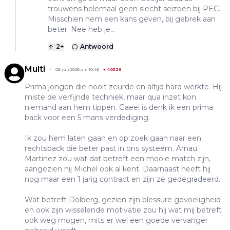
trouwens helemaal geen slecht seizoen bij PEC.
Misschien hem een kans geven, bij gebrek aan
beter. Nee heb je...
2
+
Antwoord
Multi
06 juli 2026 om 10:46
+
40326
Prima jongen die nooit zeurde en altijd hard werkte. Hij
miste de verfijnde techniek, maar qua inzet kon
niemand aan hem tippen. Gaeei is denk ik een prima
back voor een 5 mans verdediging.
Ik zou hem laten gaan en op zoek gaan naar een
rechtsback die beter past in ons systeem. Arnau
Martinez zou wat dat betreft een mooie match zijn,
aangezien hij Michel ook al kent. Daarnaast heeft hij
nog maar een 1 jarig contract en zijn ze gedegradeerd.
Wat betreft Dolberg, gezien zijn blessure gevoeligheid
en ook zijn wisselende motivatie zou hij wat mij betreft
ook weg mogen, mits er wel een goede vervanger