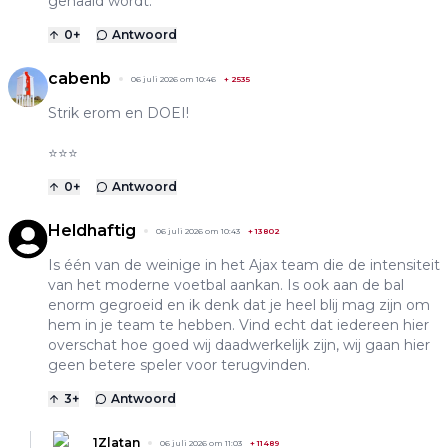
gehaald wordt.
0
+
Antwoord
cabenb
06 juli 2026 om 10:46
+
2535
Strik erom en DOEI!
⭐️⭐️⭐️
0
+
Antwoord
Heldhaftig
06 juli 2026 om 10:43
+
13802
Is één van de weinige in het Ajax team die de intensiteit
van het moderne voetbal aankan. Is ook aan de bal
enorm gegroeid en ik denk dat je heel blij mag zijn om
hem in je team te hebben. Vind echt dat iedereen hier
overschat hoe goed wij daadwerkelijk zijn, wij gaan hier
geen betere speler voor terugvinden.
3
+
Antwoord
1Zlatan
06 juli 2026 om 11:03
+
11489