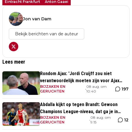
Eintracht Frankfurt
Anton Gaaei
Jon van Dam
Bekijk berichten van de auteur
Lees meer
Rondom Ajax: 'Jordi Cruijff zou niet
verantwoordelijk moeten zijn voor Ajax
BIJZAKEN EN
08 aug. om
Vrouwen'
197
•
GERUCHTEN
10:40
Abdalla kijkt op tegen Brandt: Gewoon
Champions League-niveau, dat ga je in
BIJZAKEN EN
08 aug. om
wedstrijden ook zien'
12
•
GERUCHTEN
9:15