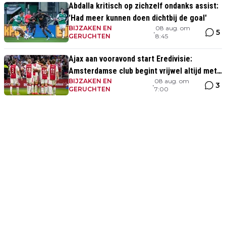
Abdalla kritisch op zichzelf ondanks assist:
'Had meer kunnen doen dichtbij de goal'
BIJZAKEN EN
08 aug. om
5
•
GERUCHTEN
8:45
Ajax aan vooravond start Eredivisie:
Amsterdamse club begint vrijwel altijd met
BIJZAKEN EN
08 aug. om
zege
3
•
GERUCHTEN
7:00