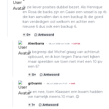
Ik zie liever posities dubbel bezet. Als Henrique
en Rosa de backs zijn en Gaaei een wissel is op rb
die kan aanvallen dan is een backup lb die goed
kan verdedigen ool welkom en achter een
nieuwe 6 dus ook een backup 6.
0
+
Antwoord
AlexIbarra
06 juli 2026 om 14:06
+
20725
Ik begreep dat Michel graag van achteruit
opbouwt, en ik kon tegen Pana niet kijken
maar speelden we toen niet met een 10 ipv
een 6?
0
+
Antwoord
gi0vanni
06 juli 2026 om 17:47
+
9411
Ja en nee, toen Klaassen erin kwam hadden
we namelijk ineens 10 man. 😉
1
+
Antwoord