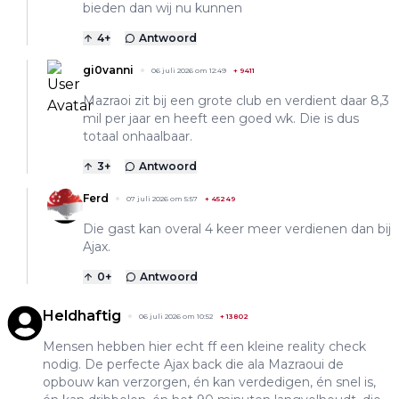
bieden dan wij nu kunnen
4
+
Antwoord
gi0vanni
06 juli 2026 om 12:49
+
9411
Mazraoi zit bij een grote club en verdient daar 8,3
mil per jaar en heeft een goed wk. Die is dus
totaal onhaalbaar.
3
+
Antwoord
Ferd
07 juli 2026 om 5:57
+
45249
Die gast kan overal 4 keer meer verdienen dan bij
Ajax.
0
+
Antwoord
Heldhaftig
06 juli 2026 om 10:52
+
13802
Mensen hebben hier echt ff een kleine reality check
nodig. De perfecte Ajax back die ala Mazraoui de
opbouw kan verzorgen, én kan verdedigen, én snel is,