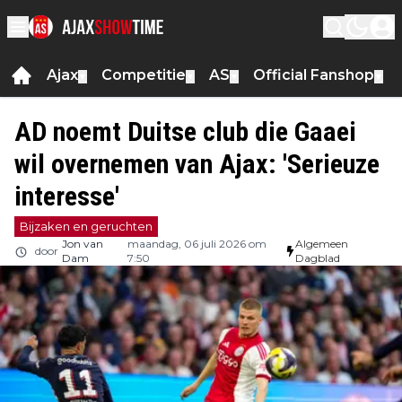
Ajax
Competitie
AS
Official Fanshop
▼
▼
▼
▼
AD noemt Duitse club die Gaaei
wil overnemen van Ajax: 'Serieuze
interesse'
Bijzaken en geruchten
Jon van
maandag, 06 juli 2026 om
Algemeen
door
Dam
7:50
Dagblad