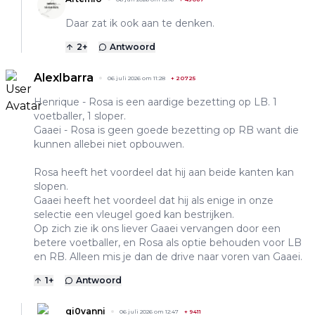
Daar zat ik ook aan te denken.
2
+
Antwoord
AlexIbarra
06 juli 2026 om 11:28
+
20725
Henrique - Rosa is een aardige bezetting op LB. 1
voetballer, 1 sloper.
Gaaei - Rosa is geen goede bezetting op RB want die
kunnen allebei niet opbouwen.
Rosa heeft het voordeel dat hij aan beide kanten kan
slopen.
Gaaei heeft het voordeel dat hij als enige in onze
selectie een vleugel goed kan bestrijken.
Op zich zie ik ons liever Gaaei vervangen door een
betere voetballer, en Rosa als optie behouden voor LB
en RB. Alleen mis je dan de drive naar voren van Gaaei.
1
+
Antwoord
gi0vanni
06 juli 2026 om 12:47
+
9411