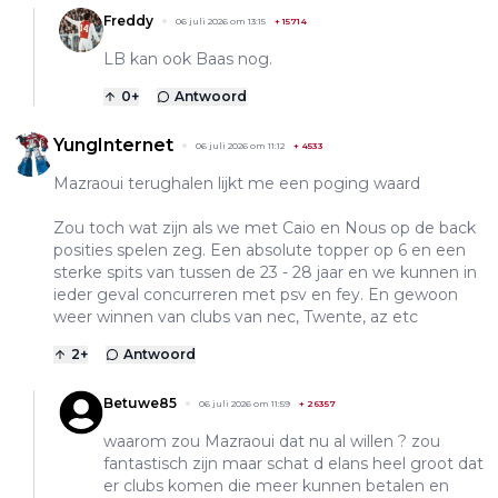
Freddy
06 juli 2026 om 13:15
+
15714
LB kan ook Baas nog.
0
+
Antwoord
YungInternet
06 juli 2026 om 11:12
+
4533
Mazraoui terughalen lijkt me een poging waard
Zou toch wat zijn als we met Caio en Nous op de back
posities spelen zeg. Een absolute topper op 6 en een
sterke spits van tussen de 23 - 28 jaar en we kunnen in
ieder geval concurreren met psv en fey. En gewoon
weer winnen van clubs van nec, Twente, az etc
2
+
Antwoord
Betuwe85
06 juli 2026 om 11:59
+
26357
waarom zou Mazraoui dat nu al willen ? zou
fantastisch zijn maar schat d elans heel groot dat
er clubs komen die meer kunnen betalen en