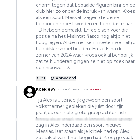
enorm tegen dat bepaalde figuren binnen de
club hier zo onder de indruk van waren. Kroes
als een soort Messiah zagen die perse
behouden moest worden en hem dan maar
TD hebben gemaakt. En de eisen voor die
positie na het Mislintat fiasco nog altijd niet
hoog lagen. Al die mensen moeten voor altijd
hun dikke smoel houden. En zelfs na de
zomer van 2024 waar Kroes ook al behoorlijk
zat te blunderen gingen ze niet op zoek naar
een nieuwe TD.
2
+
Antwoord
Koekie87
17 mei 2026 om 23:19
+
28547
Tja Alex is uiteindelijk gewoon een soort
volksmenner gebleken die juist door zijn
praatjes een hele grote groep achter zich
kreeg als je snapt wat ik bedoel, deze groep
zag in Alex inderdaad een soort nieuwe
Messias, laat staan als je kritiek had op Alex
zoals ik al vanaf het begin had. Kreeg je vaak