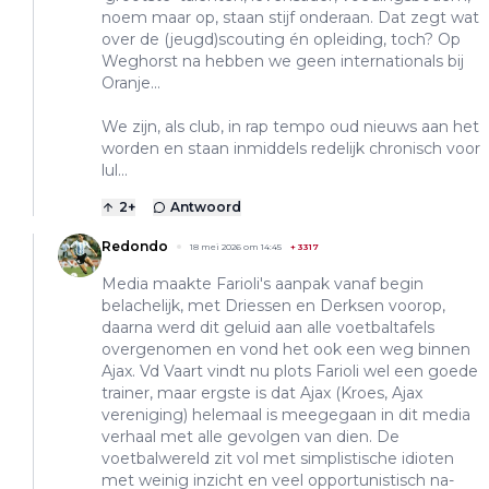
noem maar op, staan stijf onderaan. Dat zegt wat
over de (jeugd)scouting én opleiding, toch? Op
Weghorst na hebben we geen internationals bij
Oranje...
We zijn, als club, in rap tempo oud nieuws aan het
worden en staan inmiddels redelijk chronisch voor
lul...
2
+
Antwoord
Redondo
18 mei 2026 om 14:45
+
3317
Media maakte Farioli's aanpak vanaf begin
belachelijk, met Driessen en Derksen voorop,
daarna werd dit geluid aan alle voetbaltafels
overgenomen en vond het ook een weg binnen
Ajax. Vd Vaart vindt nu plots Farioli wel een goede
trainer, maar ergste is dat Ajax (Kroes, Ajax
vereniging) helemaal is meegegaan in dit media
verhaal met alle gevolgen van dien. De
voetbalwereld zit vol met simplistische idioten
met weinig inzicht en veel opportunistisch na-