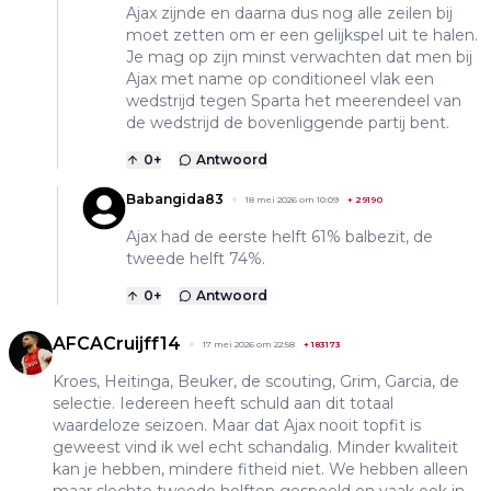
Ajax zijnde en daarna dus nog alle zeilen bij
moet zetten om er een gelijkspel uit te halen.
Je mag op zijn minst verwachten dat men bij
Ajax met name op conditioneel vlak een
wedstrijd tegen Sparta het meerendeel van
de wedstrijd de bovenliggende partij bent.
0
+
Antwoord
Babangida83
18 mei 2026 om 10:09
+
29190
Ajax had de eerste helft 61% balbezit, de
tweede helft 74%.
0
+
Antwoord
AFCACruijff14
17 mei 2026 om 22:58
+
183173
Kroes, Heitinga, Beuker, de scouting, Grim, Garcia, de
selectie. Iedereen heeft schuld aan dit totaal
waardeloze seizoen. Maar dat Ajax nooit topfit is
geweest vind ik wel echt schandalig. Minder kwaliteit
kan je hebben, mindere fitheid niet. We hebben alleen
maar slechte tweede helften gespeeld en vaak ook in