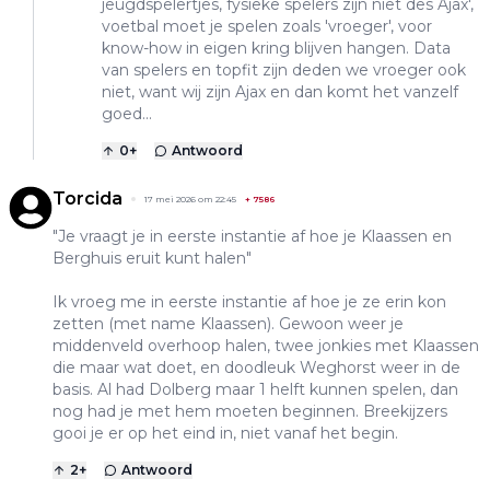
jeugdspelertjes, fysieke spelers zijn niet des Ajax',
voetbal moet je spelen zoals 'vroeger', voor
know-how in eigen kring blijven hangen. Data
van spelers en topfit zijn deden we vroeger ook
niet, want wij zijn Ajax en dan komt het vanzelf
goed...
0
+
Antwoord
Torcida
17 mei 2026 om 22:45
+
7586
"Je vraagt je in eerste instantie af hoe je Klaassen en
Berghuis eruit kunt halen"
Ik vroeg me in eerste instantie af hoe je ze erin kon
zetten (met name Klaassen). Gewoon weer je
middenveld overhoop halen, twee jonkies met Klaassen
die maar wat doet, en doodleuk Weghorst weer in de
basis. Al had Dolberg maar 1 helft kunnen spelen, dan
nog had je met hem moeten beginnen. Breekijzers
gooi je er op het eind in, niet vanaf het begin.
2
+
Antwoord