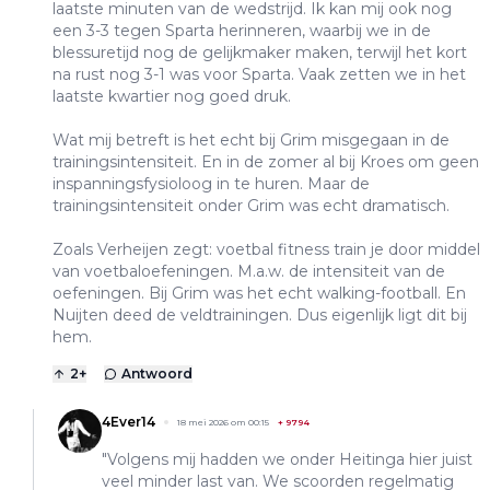
laatste minuten van de wedstrijd. Ik kan mij ook nog
een 3-3 tegen Sparta herinneren, waarbij we in de
blessuretijd nog de gelijkmaker maken, terwijl het kort
na rust nog 3-1 was voor Sparta. Vaak zetten we in het
laatste kwartier nog goed druk.
Wat mij betreft is het echt bij Grim misgegaan in de
trainingsintensiteit. En in de zomer al bij Kroes om geen
inspanningsfysioloog in te huren. Maar de
trainingsintensiteit onder Grim was echt dramatisch.
Zoals Verheijen zegt: voetbal fitness train je door middel
van voetbaloefeningen. M.a.w. de intensiteit van de
oefeningen. Bij Grim was het echt walking-football. En
Nuijten deed de veldtrainingen. Dus eigenlijk ligt dit bij
hem.
2
+
Antwoord
4Ever14
18 mei 2026 om 00:15
+
9794
"Volgens mij hadden we onder Heitinga hier juist
veel minder last van. We scoorden regelmatig