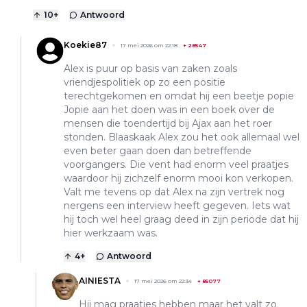
10
+
Antwoord
Koekie87
17 mei 2026 om 22:18
+
28547
Alex is puur op basis van zaken zoals
vriendjespolitiek op zo een positie
terechtgekomen en omdat hij een beetje popie
Jopie aan het doen was in een boek over de
mensen die toendertijd bij Ajax aan het roer
stonden. Blaaskaak Alex zou het ook allemaal wel
even beter gaan doen dan betreffende
voorgangers. Die vent had enorm veel praatjes
waardoor hij zichzelf enorm mooi kon verkopen.
Valt me tevens op dat Alex na zijn vertrek nog
nergens een interview heeft gegeven. Iets wat
hij toch wel heel graag deed in zijn periode dat hij
hier werkzaam was.
4
+
Antwoord
AINIESTA
17 mei 2026 om 22:34
+
85077
Hij mag praatjes hebben maar het valt zo