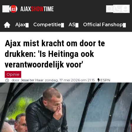
Ajax
Competitie
AS
Official Fanshop
▼
▼
▼
▼
Ajax mist kracht om door te
drukken: 'Is Heitinga ook
verantwoordelijk voor'
Opinie
door
Jesse ter Haar
zondag, 17 mei 2026 om 21:15
ESPN