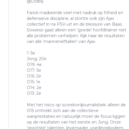
@Dolblij
Farioli maskeerde veel met nadruk op fitheid en
defensieve discipline, al stortte ook zijn Ajax
collectief in na PSV-uit en de blessure van Baas.
Sowieso gaat alleen een 'goede' hoofdtrainer niet
alle problemen verhelpen. Kijk naar de resultaten
van alle 'mannenelftallen' van Ajax.
1: 5e
Jong: 20e
O19: 4e
O17: 5e
O16: 2e
O15: 1e
O14: 2e
O13: 2e
Met het risico op scorebordjournalistiek: alleen de
O15 onttrekt zich aan de collectieve
wanprestaties en natuurlijk moet de focus liggen
op de resultaten van het eerste en Jong. Onze
'grootste' talenten, levensader, voedingsbodem,