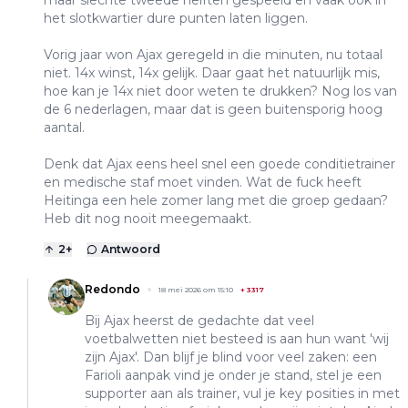
het slotkwartier dure punten laten liggen.
Vorig jaar won Ajax geregeld in die minuten, nu totaal
niet. 14x winst, 14x gelijk. Daar gaat het natuurlijk mis,
hoe kan je 14x niet door weten te drukken? Nog los van
de 6 nederlagen, maar dat is geen buitensporig hoog
aantal.
Denk dat Ajax eens heel snel een goede conditietrainer
en medische staf moet vinden. Wat de fuck heeft
Heitinga een hele zomer lang met die groep gedaan?
Heb dit nog nooit meegemaakt.
2
+
Antwoord
Redondo
18 mei 2026 om 15:10
+
3317
Bij Ajax heerst de gedachte dat veel
voetbalwetten niet besteed is aan hun want 'wij
zijn Ajax'. Dan blijf je blind voor veel zaken: een
Farioli aanpak vind je onder je stand, stel je een
supporter aan als trainer, vul je key posities in met