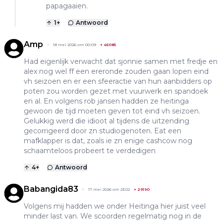
papagaaien.
1
+
Antwoord
Amp
18 mei 2026 om 00:09
+
45085
Had eigenlijk verwacht dat sjonnie samen met fredje en
alex nog wel ff een ereronde zouden gaan lopen eind
vh seizoen en er een sfeeractie van hun aanbidders op
poten zou worden gezet met vuurwerk en spandoek
en al. En volgens rob jansen hadden ze heitinga
gewoon de tijd moeten geven tot eind vh seizoen.
Gelukkig werd die idioot al tijdens de uitzending
gecorrigeerd door zn studiogenoten. Eat een
mafklapper is dat, zoals ie zn enige cashcow nog
schaamteloos probeert te verdedigen
4
+
Antwoord
Babangida83
17 mei 2026 om 23:02
+
29190
Volgens mij hadden we onder Heitinga hier juist veel
minder last van. We scoorden regelmatig nog in de