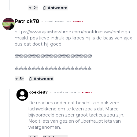
2
+
Antwoord
Patrick78
17 mei 2026 om 22:33
+
65822
https://www.ajaxshowtime.com/hoofdnieuws/heitinga-
maakt-positieve-indruk-op-kroes-hij-is-de-baas-van-ajax-
dus-dat-doet-hij-goed
🤡🤡🤡🤡🤡🤡🤡🤡🤡🤡🤡🤡🤡🤡🤡🤡🤡🤡
🎪🎪🎪🎪🎪🎪🎪🎪🎪🎪🎪🎪🎪🎪🎪🎪🎪🎪
5
+
Antwoord
Koekie87
17 mei 2026 om 23:03
+
28547
De reacties onder dat bericht zijn ook zeer
lachwekkend om te lezen zoals dat Marcel
bijvoorbeeld een zeer groot tacticus zou zijn.
Nooit iets van gezien of uberhaupt iets van
waargenomen.