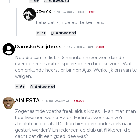
6
+
Antwoord
4Ever14
18 mei 2026 om 00:16
+
9794
haha dat zijn de echte kenners.
2
+
Antwoord
DamskoStrijderss
17 mei 2026 om 22:11
+
15853
Nou die carrizo liet in 6 minuten meer zien dan de
overige rechtsbuiten spelers in een heel seizoen. Wat
een onkunde heerst er binnen Ajax. Werkelijk om van te
walgen.
6
+
Antwoord
AINIESTA
17 mei 2026 om 22:11
+
85077
Zogenaamde voetbalfreak aldus Kroes... Man man man
hoe kwamen we na H2 en Mislintat weer aan zo'n
absolute idioot als TD... Kan hier geen onderzoek naar
gestart worden? En iedereen de club uit flikkeren die
dacht dat dit een goed idee was?