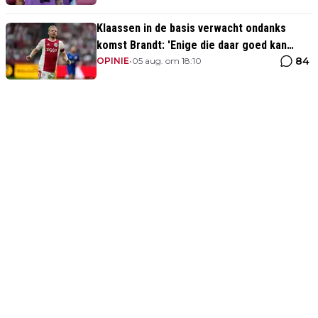
Klaassen in de basis verwacht ondanks
komst Brandt: 'Enige die daar goed kan
84
spelen'
OPINIE
•
05 aug. om 18:10