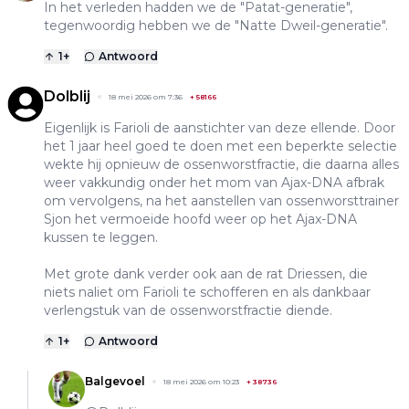
In het verleden hadden we de "Patat-generatie",
tegenwoordig hebben we de "Natte Dweil-generatie".
1
+
Antwoord
Dolblij
18 mei 2026 om 7:36
+
58166
Eigenlijk is Farioli de aanstichter van deze ellende. Door
het 1 jaar heel goed te doen met een beperkte selectie
wekte hij opnieuw de ossenworstfractie, die daarna alles
weer vakkundig onder het mom van Ajax-DNA afbrak
om vervolgens, na het aanstellen van ossenworsttrainer
Sjon het vermoeide hoofd weer op het Ajax-DNA
kussen te leggen.
Met grote dank verder ook aan de rat Driessen, die
niets naliet om Farioli te schofferen en als dankbaar
verlengstuk van de ossenworstfractie diende.
1
+
Antwoord
Balgevoel
18 mei 2026 om 10:23
+
38736