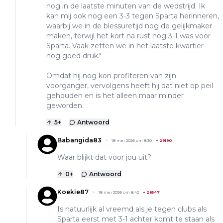
nog in de laatste minuten van de wedstrijd. Ik
kan mij ook nog een 3-3 tegen Sparta herinneren,
waarbij we in de blessuretijd nog de gelijkmaker
maken, terwijl het kort na rust nog 3-1 was voor
Sparta. Vaak zetten we in het laatste kwartier
nog goed druk."
Omdat hij nog kon profiteren van zijn
voorganger, vervolgens heeft hij dat niet op peil
gehouden en is het alleen maar minder
geworden.
5
+
Antwoord
Babangida83
18 mei 2026 om 8:30
+
29190
Waar blijkt dat voor jou uit?
0
+
Antwoord
Koekie87
18 mei 2026 om 8:42
+
28547
Is natuurlijk al vreemd als je tegen clubs als
Sparta eerst met 3-1 achter komt te staan als