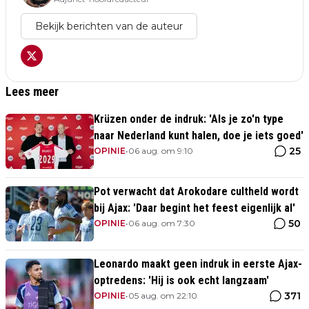
Bekijk berichten van de auteur
Lees meer
Krüzen onder de indruk: 'Als je zo'n type
naar Nederland kunt halen, doe je iets goed'
25
OPINIE
•
06 aug. om 9:10
Pot verwacht dat Arokodare cultheld wordt
bij Ajax: 'Daar begint het feest eigenlijk al'
50
OPINIE
•
06 aug. om 7:30
Leonardo maakt geen indruk in eerste Ajax-
optredens: 'Hij is ook echt langzaam'
371
OPINIE
•
05 aug. om 22:10