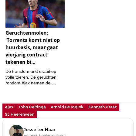
Ajax
John Heitinga
Arnold Bruggink
Kenneth Perez
Sc Heerenveen
Jesse ter Haar
Adjunct-hoofdredacteur