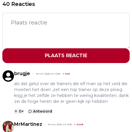
40 Reacties
PLAATS REACTIE
brugje
18 mei 2026 om 13:56
+
460
als dat gelul over de trainers die elf man op het veld die
moeten het doen ,zet een top trainer op deze ploeg
krijg je het zelfde ze hebben te weinig kwaliteiten, dank
zei de hoge heren die er geen kijk op hebben
0
+
Antwoord
MrMartinez
18 mei 2026 om 9:36
+
4208