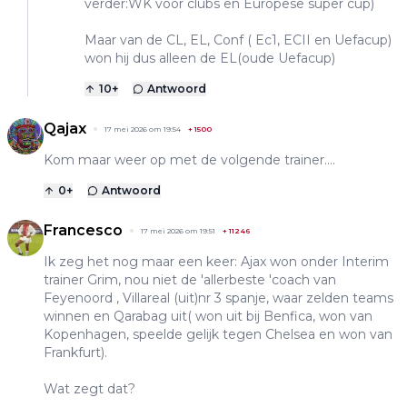
verder:WK voor clubs en Europese super cup)
Maar van de CL, EL, Conf ( Ec1, ECII en Uefacup)
won hij dus alleen de EL(oude Uefacup)
10
+
Antwoord
Qajax
17 mei 2026 om 19:54
+
1500
Kom maar weer op met de volgende trainer....
0
+
Antwoord
Francesco
17 mei 2026 om 19:51
+
11246
Ik zeg het nog maar een keer: Ajax won onder Interim
trainer Grim, nou niet de 'allerbeste 'coach van
Feyenoord , Villareal (uit)nr 3 spanje, waar zelden teams
winnen en Qarabag uit( won uit bij Benfica, won van
Kopenhagen, speelde gelijk tegen Chelsea en won van
Frankfurt).
Wat zegt dat?