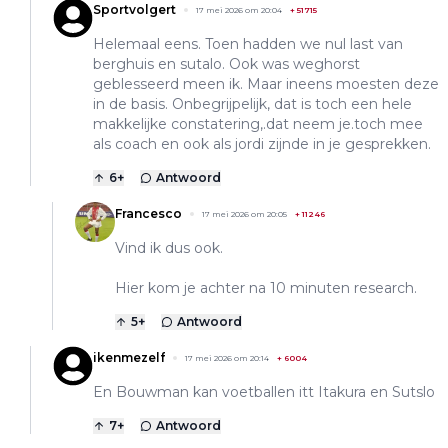
Sportvolgert
17 mei 2026 om 20:04
+
51715
Helemaal eens. Toen hadden we nul last van
berghuis en sutalo. Ook was weghorst
geblesseerd meen ik. Maar ineens moesten deze
in de basis. Onbegrijpelijk, dat is toch een hele
makkelijke constatering,.dat neem je.toch mee
als coach en ook als jordi zijnde in je gesprekken.
6
+
Antwoord
Francesco
17 mei 2026 om 20:05
+
11246
Vind ik dus ook.
Hier kom je achter na 10 minuten research.
5
+
Antwoord
ikenmezelf
17 mei 2026 om 20:14
+
6004
En Bouwman kan voetballen itt Itakura en Sutslo
7
+
Antwoord