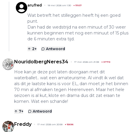
arufred
18 mei 2026 om 1:30
+
11107
Wat betreft het stilleggen heeft hij een goed
punt.
Dan had de wedstrijd na een minuut of 30 weer
kunnen beginnen met nog een minuut of 15 plus
de 6 minuten extra tijd.
2
+
Antwoord
NouridolbergNeres34
17 mei 2026 om 21:08
+
3770
Hoe kan je deze pot laten doorgaan met dit
waterballet.. wat een amateurisme. Al vindt ik wel dat
als dit je laatste kans is voor EL, dan moet je het binnen
70 min al afmaken tegen Heerenveen. Maar het hele
seizoen is al kut, klote en drama dus dit zat eraan te
komen. Wat een schande!
7
+
Antwoord
Freddy
17 mei 2026 om 20:58
+
15696