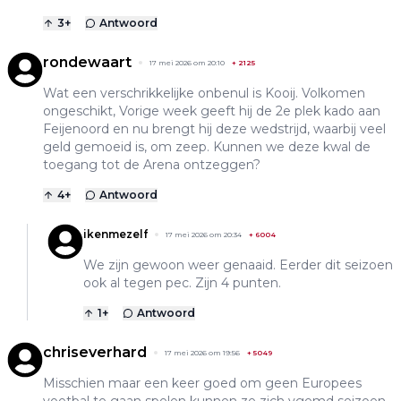
3
+
Antwoord
rondewaart
17 mei 2026 om 20:10
+
2125
Wat een verschrikkelijke onbenul is Kooij. Volkomen
ongeschikt, Vorige week geeft hij de 2e plek kado aan
Feijenoord en nu brengt hij deze wedstrijd, waarbij veel
geld gemoeid is, om zeep. Kunnen we deze kwal de
toegang tot de Arena ontzeggen?
4
+
Antwoord
ikenmezelf
17 mei 2026 om 20:34
+
6004
We zijn gewoon weer genaaid. Eerder dit seizoen
ook al tegen pec. Zijn 4 punten.
1
+
Antwoord
chriseverhard
17 mei 2026 om 19:56
+
5049
Misschien maar een keer goed om geen Europees
voetbal te gaan spelen kunnen ze zich vgemd seizoen