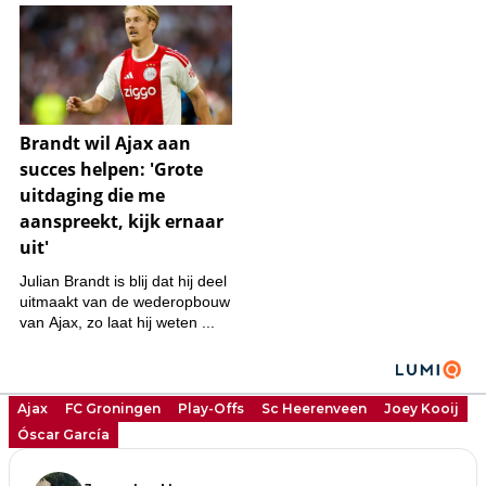
Ajax
FC Groningen
Play-Offs
Sc Heerenveen
Joey Kooij
Óscar García