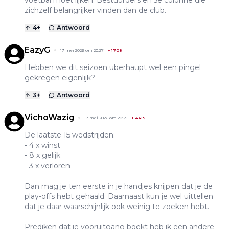
zichzelf belangrijker vinden dan de club.
4
+
Antwoord
EazyG
17 mei 2026 om 20:27
+
1708
Hebben we dit seizoen uberhaupt wel een pingel
gekregen eigenlijk?
3
+
Antwoord
VichoWazig
17 mei 2026 om 20:25
+
4419
De laatste 15 wedstrijden:
- 4 x winst
- 8 x gelijk
- 3 x verloren
Dan mag je ten eerste in je handjes knijpen dat je de
play-offs hebt gehaald. Daarnaast kun je wel uittellen
dat je daar waarschijnlijk ook weinig te zoeken hebt.
Prediken dat je vooruitgang boekt heb ik een andere