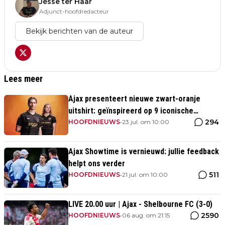
Jesse ter Haar
Adjunct-hoofdredacteur
Bekijk berichten van de auteur
Lees meer
Ajax presenteert nieuwe zwart-oranje
uitshirt: geïnspireerd op 9 iconische
294
momenten uit clubhistorie
HOOFDNIEUWS
•
23 jul. om 10:00
Ajax Showtime is vernieuwd: jullie feedback
helpt ons verder
511
HOOFDNIEUWS
•
21 jul. om 10:00
LIVE 20.00 uur | Ajax - Shelbourne FC (3-0)
2590
HOOFDNIEUWS
•
06 aug. om 21:15