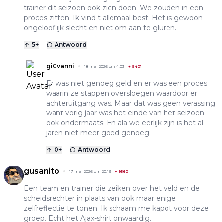
trainer dit seizoen ook zien doen. We zouden in een
proces zitten. Ik vind t allemaal best. Het is gewoon
ongelooflijk slecht en niet om aan te gluren.
5
+
Antwoord
gi0vanni
18 mei 2026 om 4:03
+
9401
Er was niet genoeg geld en er was een proces
waarin ze stappen oversloegen waardoor er
achteruitgang was. Maar dat was geen verassing
want vorig jaar was het einde van het seizoen
ook ondermaats. En ala we eerlijk zijn is het al
jaren niet meer goed genoeg.
0
+
Antwoord
gusanito
17 mei 2026 om 20:19
+
9560
Een team en trainer die zeiken over het veld en de
scheidsrechter in plaats van ook maar enige
zelfreflectie te tonen. Ik schaam me kapot voor deze
groep. Echt het Ajax-shirt onwaardig.