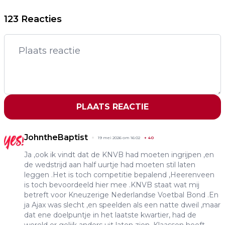
123 Reacties
PLAATS REACTIE
JohntheBaptist
19 mei 2026 om 16:02
+
40
Ja ,ook ik vindt dat de KNVB had moeten ingrijpen ,en
de wedstrijd aan half uurtje had moeten stil laten
leggen .Het is toch competitie bepalend ,Heerenveen
is toch bevoordeeld hier mee .KNVB staat wat mij
betreft voor Kneuzerige Nederlandse Voetbal Bond .En
ja Ajax was slecht ,en speelden als een natte dweil ,maar
dat ene doelpuntje in het laatste kwartier, had de
wereld er gelijk anders uit laten zien .Klaassen heeft