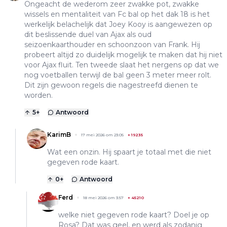
Ongeacht de wederom zeer zwakke pot, zwakke
wissels en mentaliteit van Fc bal op het dak 18 is het
werkelijk belachelijk dat Joey Kooy is aangewezen op
dit beslissende duel van Ajax als oud
seizoenkaarthouder en schoonzoon van Frank. Hij
probeert altijd zo duidelijk mogelijk te maken dat hij niet
voor Ajax fluit. Ten tweede slaat het nergens op dat we
nog voetballen terwijl de bal geen 3 meter meer rolt.
Dit zijn gewoon regels die nagestreefd dienen te
worden.
5
+
Antwoord
KarimB
17 mei 2026 om 23:05
+
19235
Wat een onzin. Hij spaart je totaal met die niet
gegeven rode kaart.
0
+
Antwoord
Ferd
18 mei 2026 om 3:57
+
45210
welke niet gegeven rode kaart? Doel je op
Rosa? Dat was geel, en werd als zodanig