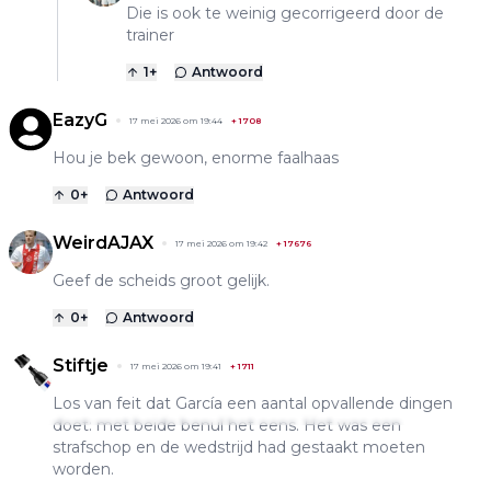
Die is ook te weinig gecorrigeerd door de
trainer
1
+
Antwoord
EazyG
17 mei 2026 om 19:44
+
1708
Hou je bek gewoon, enorme faalhaas
0
+
Antwoord
WeirdAJAX
17 mei 2026 om 19:42
+
17676
Geef de scheids groot gelijk.
0
+
Antwoord
Stiftje
17 mei 2026 om 19:41
+
1711
Los van feit dat García een aantal opvallende dingen
doet: met beide benul het eens. Het was een
strafschop en de wedstrijd had gestaakt moeten
worden.