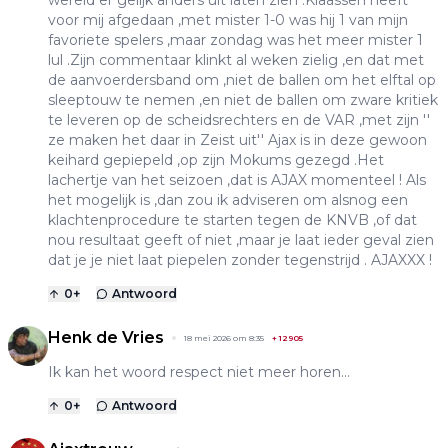
voor mij afgedaan ,met mister 1-0 was hij 1 van mijn
favoriete spelers ,maar zondag was het meer mister 1
lul .Zijn commentaar klinkt al weken zielig ,en dat met
de aanvoerdersband om ,niet de ballen om het elftal op
sleeptouw te nemen ,en niet de ballen om zware kritiek
te leveren op de scheidsrechters en de VAR ,met zijn ''
ze maken het daar in Zeist uit'' Ajax is in deze gewoon
keihard gepiepeld ,op zijn Mokums gezegd .Het
lachertje van het seizoen ,dat is AJAX momenteel ! Als
het mogelijk is ,dan zou ik adviseren om alsnog een
klachtenprocedure te starten tegen de KNVB ,of dat
nou resultaat geeft of niet ,maar je laat ieder geval zien
dat je je niet laat piepelen zonder tegenstrijd . AJAXXX !
0
+
Antwoord
Henk de Vries
18 mei 2026 om 8:35
+
12905
Ik kan het woord respect niet meer horen...
0
+
Antwoord