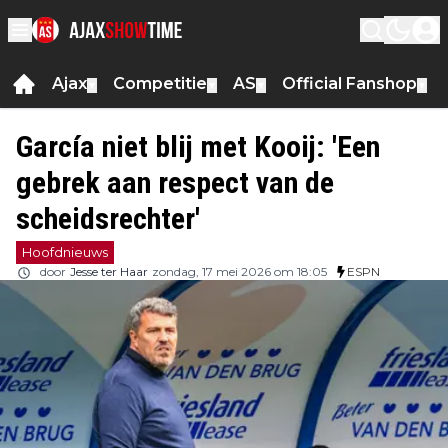
Ajax
Competitie
AS
Official Fanshop
▼
▼
▼
▼
García niet blij met Kooij: 'Een
gebrek aan respect van de
scheidsrechter'
Hoofdnieuws
door
Jesse ter Haar
zondag, 17 mei 2026 om 18:05
ESPN