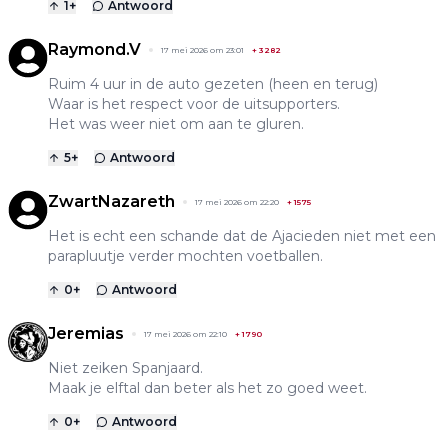
1
+
Antwoord
Raymond.V
17 mei 2026 om 23:01
+
3282
Ruim 4 uur in de auto gezeten (heen en terug)
Waar is het respect voor de uitsupporters.
Het was weer niet om aan te gluren.
5
+
Antwoord
ZwartNazareth
17 mei 2026 om 22:20
+
1575
Het is echt een schande dat de Ajacieden niet met een
parapluutje verder mochten voetballen.
0
+
Antwoord
Jeremias
17 mei 2026 om 22:10
+
1790
Niet zeiken Spanjaard.
Maak je elftal dan beter als het zo goed weet.
0
+
Antwoord