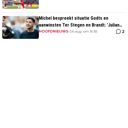
Míchel bespreekt situatie Godts en
aanwinsten Ter Stegen en Brandt: 'Julian
2
kan spelen in de slotfase'
HOOFDNIEUWS
•
06 aug. om 19:55