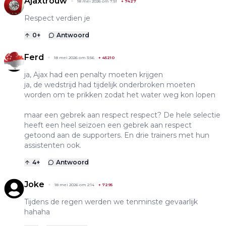
Ajaxtrouw
18 mei 2026 om 7:51
+
7427
Respect verdien je
0
+
Antwoord
Ferd
18 mei 2026 om 3:56
+
45210
ja, Ajax had een penalty moeten krijgen
ja, de wedstrijd had tijdelijk onderbroken moeten
worden om te prikken zodat het water weg kon lopen
maar een gebrek aan respect respect? De hele selectie
heeft een heel seizoen een gebrek aan respect
getoond aan de supporters. En drie trainers met hun
assistenten ook.
4
+
Antwoord
Joke
18 mei 2026 om 2:14
+
7295
Tijdens de regen werden we tenminste gevaarlijk
hahaha