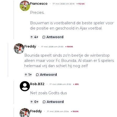
Francesco
17 mei 2026 om 20:15
+
11246
Precies.
Bouwman is voetballend de beste speler voor
die positie en geschoold in Ajax voetbal.
4
+
Antwoord
Freddy
17 mei 2026 om 21:00
+
15696
Bounida speelt sinds zo'n beetje de winterstop
alleen maar voor Fc Bounida. Al staan er 5 spelers
helemaal vrij dan schiet hij nog zelf
1
+
Antwoord
Rob.B32
17 mei 2026 om 21:52
+
835
Net zoals Godts dus
0
+
Antwoord
Freddy
17 mei 2026 om 21:54
+
15696