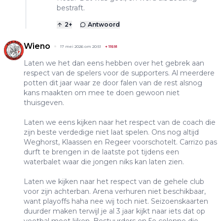
bestraft.
2
+
Antwoord
Wieno
17 mei 2026 om 20:51
+
11591
Laten we het dan eens hebben over het gebrek aan
respect van de spelers voor de supporters. Al meerdere
potten dit jaar waar ze door falen van de rest alsnog
kans maakten om mee te doen gewoon niet
thuisgeven.
Laten we eens kijken naar het respect van de coach die
zijn beste verdedige niet laat spelen. Ons nog altijd
Weghorst, Klaassen en Regeer voorschotelt. Carrizo pas
durft te brengen in de laatste pot tijdens een
waterbalet waar die jongen niks kan laten zien.
Laten we kijken naar het respect van de gehele club
voor zijn achterban. Arena verhuren niet beschikbaar,
want playoffs haha nee wij toch niet. Seizoenskaarten
duurder maken terwijl je al 3 jaar kijkt naar iets dat op
voetbal moet lijken. Bestuurders en 5e colonne die