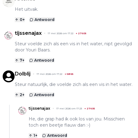
Het uitvak.
0
+
Antwoord
tijssenajax
17 mei 2026 om 17:22
+
27605
Steur voelde zich als een vis in het water, nipt gevolgd
door Youri Baars.
7
+
Antwoord
Dolblij
17 mei 2026 om 17:22
+
58165
Steur natuurlijk, die voelde zich als een vis in het water.
2
+
Antwoord
tijssenajax
17 mei 2026 om 17:23
+
27605
He, die grap had ik ook los van jou. Misschien
toch een beetje flauw dan :-)
1
+
Antwoord