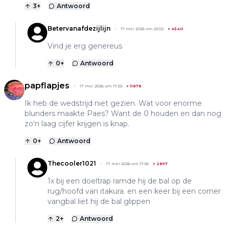
3
+
Antwoord
Betervanafdezijlijn
17 mei 2026 om 22:02
+
4340
Vind je erg genereus
0
+
Antwoord
papflapjes
17 mei 2026 om 17:53
+
11878
Ik heb de wedstrijd niet gezien. Wat voor enorme
blunders maakte Paes? Want de 0 houden en dan nog
zo'n laag cijfer krijgen is knap.
0
+
Antwoord
Thecooler1021
17 mei 2026 om 17:55
+
2897
1x bij een doeltrap ramde hij de bal op de
rug/hoofd van itakura. en een keer bij een corner
vangbal liet hij de bal glippen
2
+
Antwoord