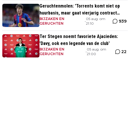
Geruchtenmolen: 'Torrents komt niet op
huurbasis, maar gaat vierjarig contract
BIJZAKEN EN
05 aug. om
tekenen bij Ajax'
939
•
GERUCHTEN
21:10
Ter Stegen noemt favoriete Ajacieden:
'Davy, ook een legende van de club'
BIJZAKEN EN
05 aug. om
22
•
GERUCHTEN
21:00