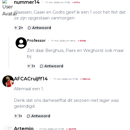
nummer14
17 mei 2026 om 17:36
+
5714
Klaassen, Gaaei en Godts geef ik een 1 voor het feit dat
ze zijn opgestaan vanmorgen
2
+
Antwoord
Professor
17 mei 2026 om 18:14
+
15965
Zet daar Berghuis, Paes en Weghorst ook maar
bij
1
+
Antwoord
AFCACruijff14
17 mei 2026 om 17:30
+
183149
Allemaal een 1.
Denk dat ons dameselftal dit seizoen niet lager was
geëindigd.
1
+
Antwoord
Artemio
17 mei 2026 om 17:29
+
43075