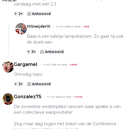
vandaag met een 2.3
2
+
Antwoord
10Sneijder10
17 mei 2026 om 16:58
+
5118
Baas is een lulletje lampekatoen. Zo gaat hij ook
de duels aan.
3
+
Antwoord
Gargamel
17 mei 2026 om 16:56
+
5843
Onnodig topic
3
+
Antwoord
Gonzalez75
17 mei 2026 om 16:55
+
7728
De zoveelste wedstrijddut seizoen waar sprake is van
een collectieve wanprestatie!
Zeg maar dag tegen het ticket van de Conference