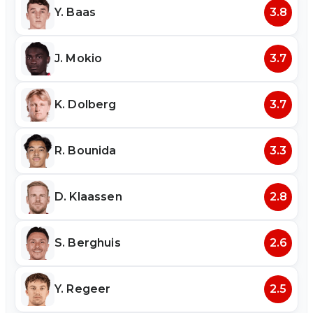
Y. Baas
3.8
J. Mokio
3.7
K. Dolberg
3.7
R. Bounida
3.3
D. Klaassen
2.8
S. Berghuis
2.6
Y. Regeer
2.5