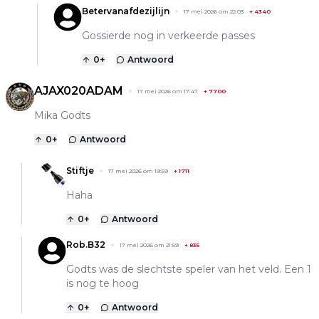
Betervanafdezijlijn
17 mei 2026 om 22:03
+
4340
Gossierde nog in verkeerde passes
0
+
Antwoord
AJAX020ADAM
17 mei 2026 om 17:47
+
7700
Mika Godts
0
+
Antwoord
Stiftje
17 mei 2026 om 19:59
+
1711
Haha
0
+
Antwoord
Rob.B32
17 mei 2026 om 21:59
+
835
Godts was de slechtste speler van het veld. Een 1
is nog te hoog
0
+
Antwoord