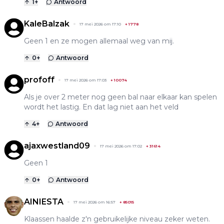
1
+
Antwoord
KaleBalzak
17 mei 2026 om 17:10
+
1778
Geen 1 en ze mogen allemaal weg van mij.
0
+
Antwoord
profoff
17 mei 2026 om 17:03
+
10074
Als je over 2 meter nog geen bal naar elkaar kan spelen
wordt het lastig. En dat lag niet aan het veld
4
+
Antwoord
ajaxwestland09
17 mei 2026 om 17:02
+
31614
Geen 1
0
+
Antwoord
AINIESTA
17 mei 2026 om 16:57
+
85015
Klaassen haalde z'n gebruikelijke niveau zeker weten.