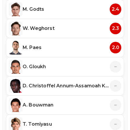
M. Godts
2.4
W. Weghorst
2.3
M. Paes
2.0
O. Gloukh
–
D. Christoffel Annum-Assamoah Konadu
–
A. Bouwman
–
T. Tomiyasu
–