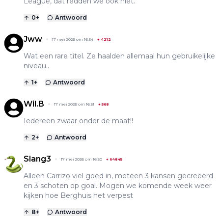
League, dat redden we ook niet.
0
+
Antwoord
Jww
17 mei 2026 om 16:54
+
4212
Wat een rare titel. Ze haalden allemaal hun gebruikelijke
niveau..
1
+
Antwoord
Wil.B
17 mei 2026 om 16:51
+
568
Iedereen zwaar onder de maat!!
2
+
Antwoord
Slang3
17 mei 2026 om 16:50
+
64845
Alleen Carrizo viel goed in, meteen 3 kansen gecreëerd
en 3 schoten op goal. Mogen we komende week weer
kijken hoe Berghuis het verpest
8
+
Antwoord