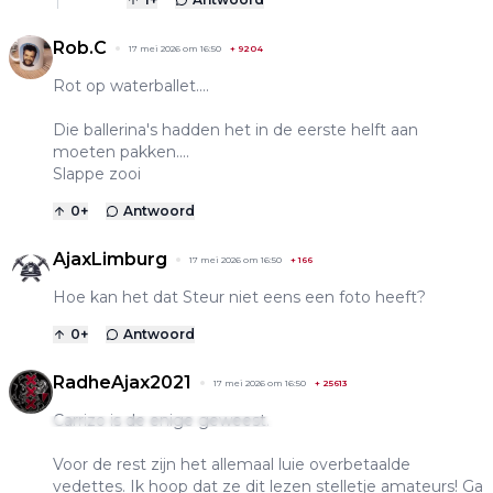
Rob.C
17 mei 2026 om 16:50
+
9204
Rot op waterballet....
Die ballerina's hadden het in de eerste helft aan
moeten pakken....
Slappe zooi
0
+
Antwoord
AjaxLimburg
17 mei 2026 om 16:50
+
166
Hoe kan het dat Steur niet eens een foto heeft?
0
+
Antwoord
RadheAjax2021
17 mei 2026 om 16:50
+
25613
Carrizo is de enige geweest.
Voor de rest zijn het allemaal luie overbetaalde
vedettes. Ik hoop dat ze dit lezen stelletje amateurs! Ga