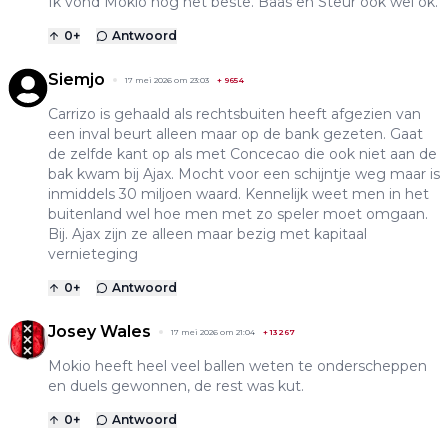
Ik vond Mokio nog het beste. Baas en Steur ook wel ok.
0
+
Antwoord
Siemjo
17 mei 2026 om 23:03
+
9654
Carrizo is gehaald als rechtsbuiten heeft afgezien van
een inval beurt alleen maar op de bank gezeten. Gaat
de zelfde kant op als met Concecao die ook niet aan de
bak kwam bij Ajax. Mocht voor een schijntje weg maar is
inmiddels 30 miljoen waard. Kennelijk weet men in het
buitenland wel hoe men met zo speler moet omgaan.
Bij. Ajax zijn ze alleen maar bezig met kapitaal
vernieteging
0
+
Antwoord
Josey Wales
17 mei 2026 om 21:04
+
13267
Mokio heeft heel veel ballen weten te onderscheppen
en duels gewonnen, de rest was kut.
0
+
Antwoord