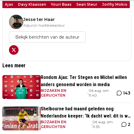
Ajax
Davy Klaassen
Youri Baas
Sean Steur
Jorthy Mokio
Jesse ter Haar
Adjunct-hoofdredacteur
Bekijk berichten van de auteur
Lees meer
Rondom Ajax: Ter Stegen en Míchel willen
anders genoemd worden in media
BIJZAKEN EN
06 aug. om
143
•
GERUCHTEN
11:40
Shelbourne had maand geleden nog
Nederlandse keeper: 'Ik dacht wel: dit is wel
BIJZAKEN EN
06 aug. om
héél Iers'
2
•
GERUCHTEN
11:35