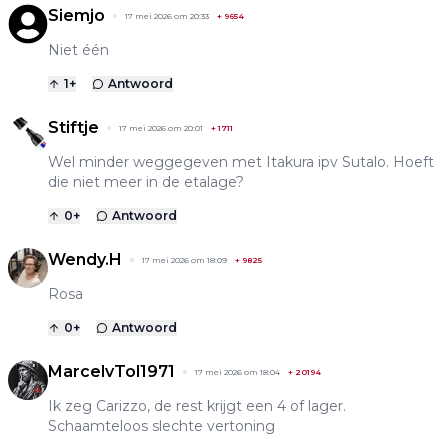
Siemjo
17 mei 2026 om 20:33
+
9654
Niet één
1
+
Antwoord
Stiftje
17 mei 2026 om 20:01
+
1711
Wel minder weggegeven met Itakura ipv Sutalo. Hoeft
die niet meer in de etalage?
0
+
Antwoord
Wendy.H
17 mei 2026 om 18:09
+
9825
Rosa
0
+
Antwoord
MarcelvTol1971
17 mei 2026 om 18:04
+
20194
Ik zeg Carizzo, de rest krijgt een 4 of lager.
Schaamteloos slechte vertoning