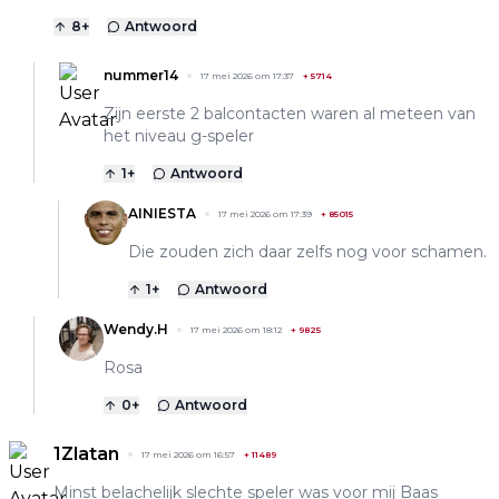
8
+
Antwoord
nummer14
17 mei 2026 om 17:37
+
5714
Zijn eerste 2 balcontacten waren al meteen van
het niveau g-speler
1
+
Antwoord
AINIESTA
17 mei 2026 om 17:39
+
85015
Die zouden zich daar zelfs nog voor schamen.
1
+
Antwoord
Wendy.H
17 mei 2026 om 18:12
+
9825
Rosa
0
+
Antwoord
1Zlatan
17 mei 2026 om 16:57
+
11489
Minst belachelijk slechte speler was voor mij Baas