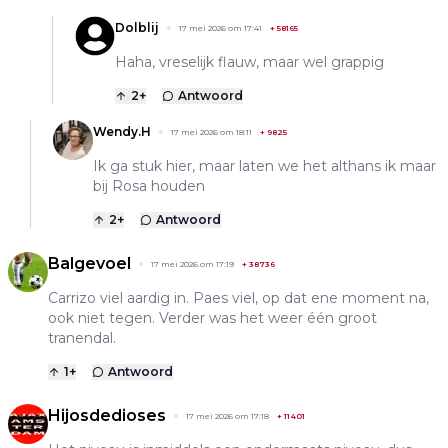
Dolblij
17 mei 2026 om 17:41
+
58165
Haha, vreselijk flauw, maar wel grappig
2
+
Antwoord
Wendy.H
17 mei 2026 om 18:11
+
9825
Ik ga stuk hier, maar laten we het althans ik maar
bij Rosa houden
2
+
Antwoord
Balgevoel
17 mei 2026 om 17:19
+
38736
Carrizo viel aardig in. Paes viel, op dat ene moment na,
ook niet tegen. Verder was het weer één groot
tranendal.
1
+
Antwoord
Hijosdedioses
17 mei 2026 om 17:18
+
11401