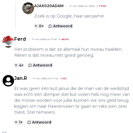
AJAX020ADAM
17 mei 2026 om 23:26
+
7700
Zoek is op Google, naar sarcasme.
0
+
Antwoord
Ferd
17 mei 2026 om 17:45
+
45210
Het probleem is dat ze allemaal hun niveau haalden.
Alleen is dat niveau niet goed genoeg.
4
+
Antwoord
Jan.R
17 mei 2026 om 17:42
+
321
Er was geen één kut janus die de man van de wedstrijd
was echt één domper stel kut violen heb nog meer van
die mooie worden voor jullie kunnen we ons geld terug
krijgen om naar Heerenveen te gaan en niks zien zeer
triest. Stel temeiers
1
+
Antwoord