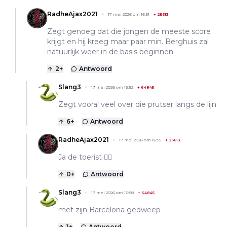
RadheAjax2021
17 mei 2026 om 16:51
+
25613
Zegt genoeg dat die jongen de meeste score
krijgt en hij kreeg maar paar min. Berghuis zal
natuurlijk weer in de basis beginnen.
2
+
Antwoord
Slang3
17 mei 2026 om 16:52
+
64845
Zegt vooral veel over die prutser langs de lijn
6
+
Antwoord
RadheAjax2021
17 mei 2026 om 16:55
+
25613
Ja de toerist 👌🏻
0
+
Antwoord
Slang3
17 mei 2026 om 16:58
+
64845
met zijn Barcelona gedweep
1
+
Antwoord