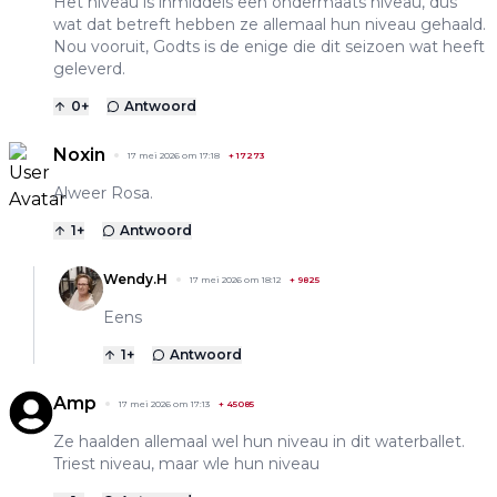
Het niveau is inmiddels een ondermaats niveau, dus
wat dat betreft hebben ze allemaal hun niveau gehaald.
Nou vooruit, Godts is de enige die dit seizoen wat heeft
geleverd.
0
+
Antwoord
Noxin
17 mei 2026 om 17:18
+
17273
Alweer Rosa.
1
+
Antwoord
Wendy.H
17 mei 2026 om 18:12
+
9825
Eens
1
+
Antwoord
Amp
17 mei 2026 om 17:13
+
45085
Ze haalden allemaal wel hun niveau in dit waterballet.
Triest niveau, maar wle hun niveau