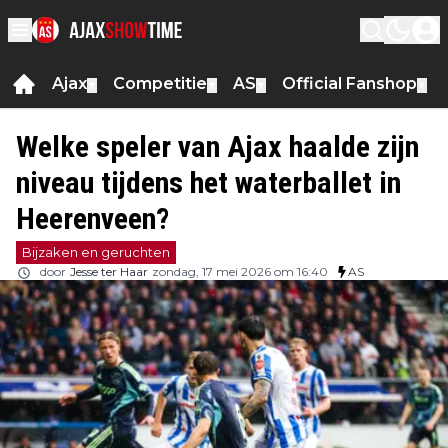
Ajax
Competitie
AS
Official Fanshop
▼
▼
▼
▼
Welke speler van Ajax haalde zijn
niveau tijdens het waterballet in
Heerenveen?
Bijzaken en geruchten
door
Jesse ter Haar
zondag, 17 mei 2026 om 16:40
AS