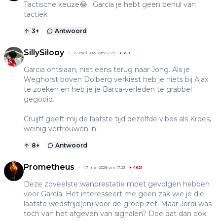
Tactische keuze😂 . Garcia je hebt geen benul van
tactiek
3
+
Antwoord
SillySilooy
17 mei 2026 om 17:27
+
359
Garcia ontslaan, niet eens terug naar Jong. Als je
Weghorst boven Dolberg verkiest heb je niets bij Ajax
te zoeken en heb je je Barca-verleden te grabbel
gegooid.
Cruijff geeft mij de laatste tijd dezelfde vibes als Kroes,
weinig vertrouwen in.
8
+
Antwoord
Prometheus
17 mei 2026 om 17:23
+
4621
Deze zoveelste wanprestatie moet gevolgen hebben
voor García. Het interesseert me geen zak wie je die
laatste wedstrijd(en) voor de groep zet. Maar Jordi was
toch van het afgeven van signalen? Doe dat dan ook.