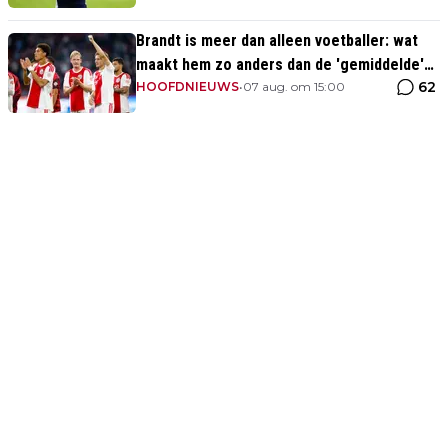
Brandt is meer dan alleen voetballer: wat
maakt hem zo anders dan de 'gemiddelde'
62
voetballer?
HOOFDNIEUWS
•
07 aug. om 15:00