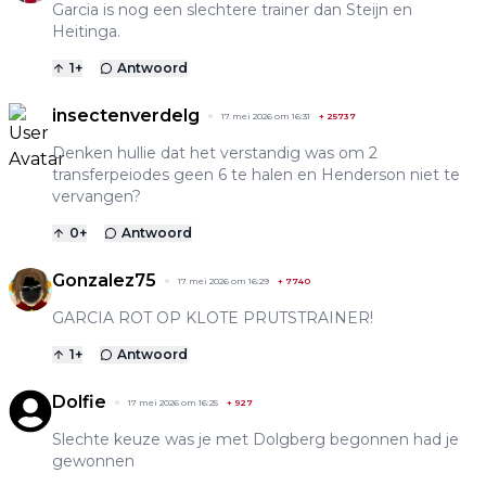
Garcia is nog een slechtere trainer dan Steijn en
Heitinga.
1
+
Antwoord
insectenverdelg
17 mei 2026 om 16:31
+
25737
Denken hullie dat het verstandig was om 2
transferpeiodes geen 6 te halen en Henderson niet te
vervangen?
0
+
Antwoord
Gonzalez75
17 mei 2026 om 16:29
+
7740
GARCIA ROT OP KLOTE PRUTSTRAINER!
1
+
Antwoord
Dolfie
17 mei 2026 om 16:25
+
927
Slechte keuze was je met Dolgberg begonnen had je
gewonnen