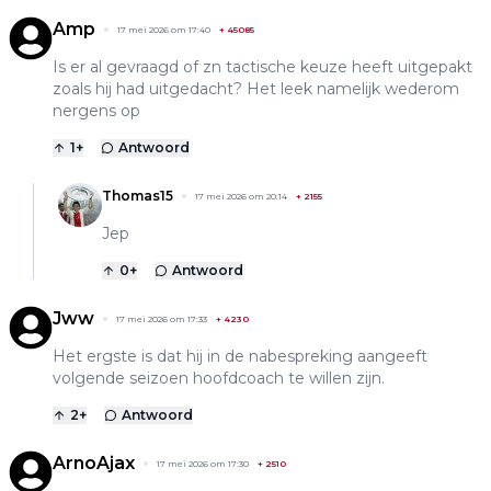
Amp
17 mei 2026 om 17:40
+
45085
Is er al gevraagd of zn tactische keuze heeft uitgepakt
zoals hij had uitgedacht? Het leek namelijk wederom
nergens op
1
+
Antwoord
Thomas15
17 mei 2026 om 20:14
+
2155
Jep
0
+
Antwoord
Jww
17 mei 2026 om 17:33
+
4230
Het ergste is dat hij in de nabespreking aangeeft
volgende seizoen hoofdcoach te willen zijn.
2
+
Antwoord
ArnoAjax
17 mei 2026 om 17:30
+
2510