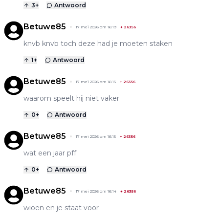
3
+
Antwoord
Betuwe85
17 mei 2026 om 16:19
+
26356
knvb knvb toch deze had je moeten staken
1
+
Antwoord
Betuwe85
17 mei 2026 om 16:15
+
26356
waarom speelt hij niet vaker
0
+
Antwoord
Betuwe85
17 mei 2026 om 16:15
+
26356
wat een jaar pff
0
+
Antwoord
Betuwe85
17 mei 2026 om 16:14
+
26356
wioen en je staat voor