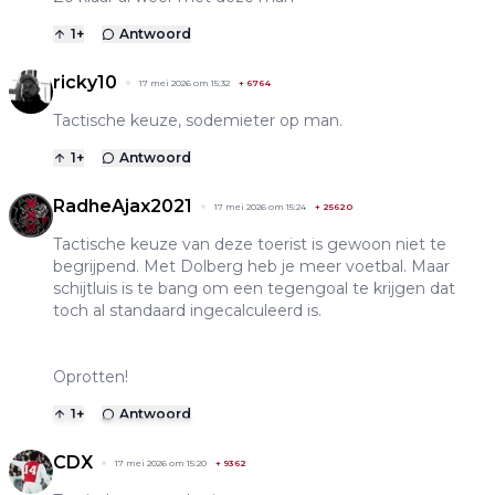
1
+
Antwoord
ricky10
17 mei 2026 om 15:32
+
6764
Tactische keuze, sodemieter op man.
1
+
Antwoord
RadheAjax2021
17 mei 2026 om 15:24
+
25620
Tactische keuze van deze toerist is gewoon niet te
begrijpend. Met Dolberg heb je meer voetbal. Maar
schijtluis is te bang om een tegengoal te krijgen dat
toch al standaard ingecalculeerd is.
Oprotten!
1
+
Antwoord
CDX
17 mei 2026 om 15:20
+
9362