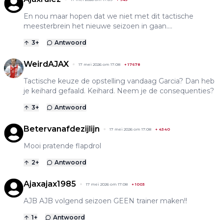
En nou maar hopen dat we niet met dit tactische
meesterbrein het nieuwe seizoen in gaan....
3
+
Antwoord
WeirdAJAX
17 mei 2026 om 17:08
+
17678
Tactische keuze de opstelling vandaag Garcia? Dan heb
je keihard gefaald. Keihard. Neem je de consequenties?
3
+
Antwoord
Betervanafdezijlijn
17 mei 2026 om 17:08
+
4340
Mooi pratende flapdrol
2
+
Antwoord
Ajaxajax1985
17 mei 2026 om 17:08
+
1003
AJB AJB volgend seizoen GEEN trainer maken!!
1
+
Antwoord