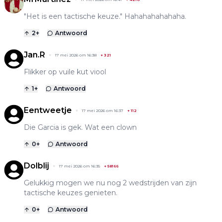
"Het is een tactische keuze." Hahahahahahaha.
2
+
Antwoord
Jan.R
17 mei 2026 om 16:38
+
321
Flikker op vuile kut viool
1
+
Antwoord
Eentweetje
17 mei 2026 om 16:37
+
112
Die Garcia is gek. Wat een clown
0
+
Antwoord
Dolblij
17 mei 2026 om 16:35
+
58166
Gelukkig mogen we nu nog 2 wedstrijden van zijn
tactische keuzes genieten.
0
+
Antwoord