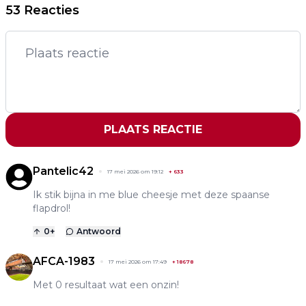
53 Reacties
PLAATS REACTIE
Pantelic42
17 mei 2026 om 19:12
+
633
Ik stik bijna in me blue cheesje met deze spaanse
flapdrol!
0
+
Antwoord
AFCA-1983
17 mei 2026 om 17:49
+
18678
Met 0 resultaat wat een onzin!