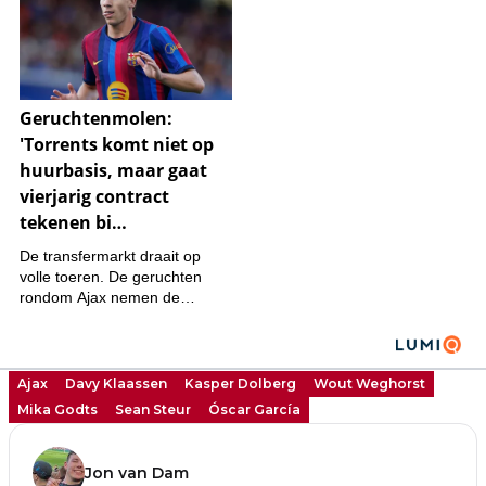
Ajax
Davy Klaassen
Kasper Dolberg
Wout Weghorst
Mika Godts
Sean Steur
Óscar García
Jon van Dam