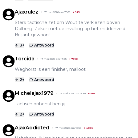
Ajaxrulez
17 mei 2026 om 17:05
+
943
Sterk tactische zet om Wout te verkiezen boven
Dolberg. Zeker met de invulling op het middenveld.
Briljant gewoon.!
3
+
Antwoord
Torcida
17 mei 2026 om 17:05
+
7590
Weghorst is een finisher, malloot!
2
+
Antwoord
Michelajax1979
17 mei 2026 om 16:59
+
485
Tactisch onbenul ben jij
2
+
Antwoord
AjaxAddicted
17 mei 2026 om 16:58
+
4086