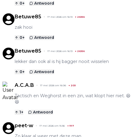
0
+
Antwoord
Betuwe85
17 mei 2026 om 16:13
+
26356
zak hooi
0
+
Antwoord
Betuwe85
17 mei 2026 om 16:13
+
26356
lekker dan ook al is hij bagger nooit wisselen
0
+
Antwoord
A.C.A.B
17 mei 2026 om 16:06
+
203
Tactisch en Weghorst in een zin, wat klopt hier niet. 😆
😆
1
+
Antwoord
peet-w
17 mei 2026 om 15:36
+
1117
Zo klaar al weer met deze man