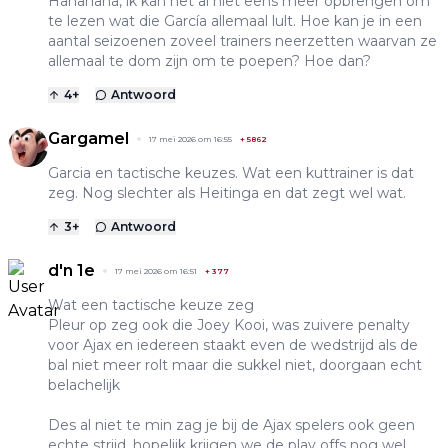
Hahahaha, ik kan het al niet eens meer opbrengen om
te lezen wat die García allemaal lult. Hoe kan je in een
aantal seizoenen zoveel trainers neerzetten waarvan ze
allemaal te dom zijn om te poepen? Hoe dan?
4
+
Antwoord
Gargamel
17 mei 2026 om 16:55
+
5862
Garcia en tactische keuzes. Wat een kuttrainer is dat
zeg. Nog slechter als Heitinga en dat zegt wel wat.
3
+
Antwoord
d'n 1e
17 mei 2026 om 16:51
+
377
Wat een tactische keuze zeg
Pleur op zeg ook die Joey Kooi, was zuivere penalty
voor Ajax en iedereen staakt even de wedstrijd als de
bal niet meer rolt maar die sukkel niet, doorgaan echt
belachelijk
Des al niet te min zag je bij de Ajax spelers ook geen
echte strijd, hopelijk krijgen we de play offs nog wel