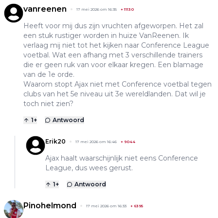
vanreenen
17 mei 2026 om 16:35
+
11130
Heeft voor mij dus zijn vruchten afgeworpen. Het zal
een stuk rustiger worden in huize VanReenen. Ik
verlaag mij niet tot het kijken naar Conference League
voetbal. Wat een afhang met 3 verschillende trainers
die er geen ruk van voor elkaar kregen. Een blamage
van de 1e orde.
Waarom stopt Ajax niet met Conference voetbal tegen
clubs van het 5e niveau uit 3e wereldlanden. Dat wil je
toch niet zien?
1
+
Antwoord
Erik20
17 mei 2026 om 16:46
+
9044
Ajax haalt waarschijnlijk niet eens Conference
League, dus wees gerust.
1
+
Antwoord
Pinohelmond
17 mei 2026 om 16:33
+
6395