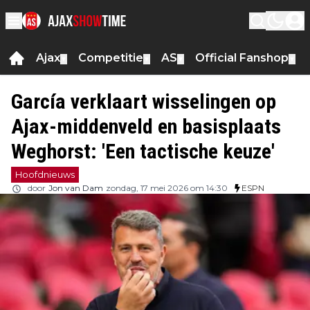
Ajax
Competitie
AS
Official Fanshop
▼
▼
▼
▼
García verklaart wisselingen op
Ajax-middenveld en basisplaats
Weghorst: 'Een tactische keuze'
Hoofdnieuws
door
Jon van Dam
zondag, 17 mei 2026 om 14:30
ESPN