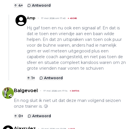
4
+
Antwoord
Amp
17 mei 2026 om 17:43
+
45085
Hij gaf toen en nu ook een signaal af. En dat is
dat ie toen een vriendje aan een baan wilde
helpen. En dat zn uitspraken van toen ook puur
voor de buhne waren, anders had ie namelijk
grim er wel meteen uitgegooid plus een
capabele coach aangesteld, en niet pas toen de
sfeer en situatie compleet kansloos waren om zn
grote vrienden naar voren te schuiven
1
+
Antwoord
Balgevoel
17 mei 2026 om 17:14
+
38736
En nog sluit ik niet uit dat deze man volgend seizoen
onze trainer is. 🥲
0
+
Antwoord
Ajaxrulez
17 mei 2026 om 17:09
+
943