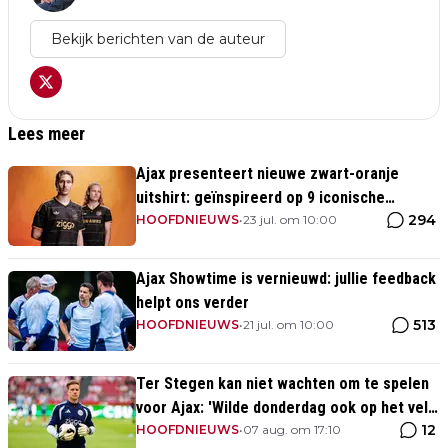
Bekijk berichten van de auteur
Lees meer
Ajax presenteert nieuwe zwart-oranje
uitshirt: geïnspireerd op 9 iconische
294
momenten uit clubhistorie
HOOFDNIEUWS
•
23 jul. om 10:00
Ajax Showtime is vernieuwd: jullie feedback
helpt ons verder
513
HOOFDNIEUWS
•
21 jul. om 10:00
Ter Stegen kan niet wachten om te spelen
voor Ajax: 'Wilde donderdag ook op het veld
12
staan'
HOOFDNIEUWS
•
07 aug. om 17:10