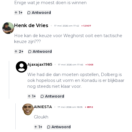
Enige wat je moest doen is winnen
1
+
Antwoord
Henk de Vries
17 mei 2026 om 17:42
+
12907
Hoe kan de keuze voor Weghorst ooit een tactische
keuze zijn???
2
+
Antwoord
Ajaxajax1985
17 mei 2026 om 17:46
+
1003
Wie had die dan moeten opstellen, Dolberg is
ook hopeloos uit vorm en Konadu is er blijkbaar
nog steeds niet klaar voor.
1
+
Antwoord
AINIESTA
17 mei 2026 om 18:05
+
85112
Gloukh
1
+
Antwoord