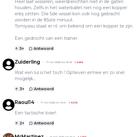
Heel laat wisselen, weersberichten niet in de gaten
houden, Zelfs in het waterballet niet nog een kopper
erbij zetten. Die 5de wissel kon ook nog gebracht
worden in de 85ste minuut.
Tomiyasu staat er nl. om bekend om een kopper te zijn.
Een gedrocht van een trainer.
5
+
Antwoord
Zuiderling
17 mei 2026 om 16:43
+
2454
Wat een lul is het toch ! Optieven ermee en zo snel
mogelijk...
3
+
Antwoord
Raoul14
17 mei 2026 om 16:41
+
4292
Een tactische loser!
2
+
Antwoord
MrMartinez
17 mei 2026 om 16:41
+
4210