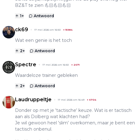
BZ&T te zien 💪🏻💪🏻💪🏻
1
+
Antwoord
ck69
17 mei 2026 om 16:50
+
15984
Wat een genie is het toch
2
+
Antwoord
Spectre
17 mei 2026 om 16:50
+
2671
Waardeloze trainer gebleken
2
+
Antwoord
Laudruppeltje
17 mei 2026 om 16:49
+
6704
Donder op met je 'tactische' keuze. Wat is er tactisch
aan als Dolberg wat klachten had?
Je wil gewoon heel 'slim' overkomen, maar je bent een
tactisch onbenul.