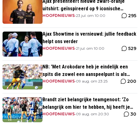
Ajax presenteert nieuwe zwart-oranje
uitshirt: geïnspireerd op 9 iconische
295
momenten uit clubhistorie
HOOFDNIEUWS
•
23 jul. om 10:00
Ajax Showtime is vernieuwd: jullie feedback
helpt ons verder
529
HOOFDNIEUWS
•
21 jul. om 10:00
NB: 'Met Arokodare heb je eindelijk een
spits die zowel een aanspeelpunt is als
200
diepte heeft'
HOOFDNIEUWS
•
09 aug. om 23:25
Brandt ziet belangrijke teamgenoot: 'Zo
belangrijk om hier te hebben, hij heeft je
30
rug'
HOOFDNIEUWS
•
09 aug. om 20:30