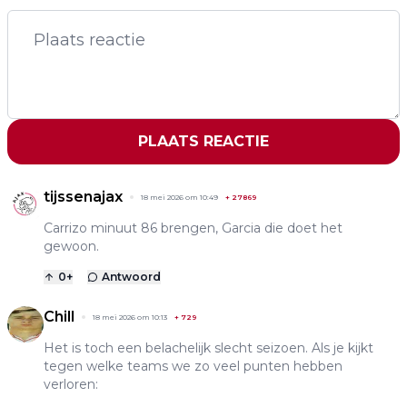
PLAATS REACTIE
tijssenajax
18 mei 2026 om 10:49
+
27869
Carrizo minuut 86 brengen, Garcia die doet het
gewoon.
0
+
Antwoord
Chill
18 mei 2026 om 10:13
+
729
Het is toch een belachelijk slecht seizoen. Als je kijkt
tegen welke teams we zo veel punten hebben
verloren: