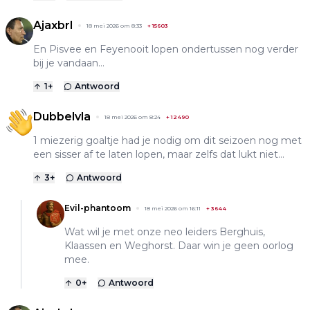
Ajaxbrl
18 mei 2026 om 8:33
+
15603
En Pisvee en Feyenooit lopen ondertussen nog verder
bij je vandaan…
1
+
Antwoord
Dubbelvla
18 mei 2026 om 8:24
+
12490
1 miezerig goaltje had je nodig om dit seizoen nog met
een sisser af te laten lopen, maar zelfs dat lukt niet…
3
+
Antwoord
Evil-phantoom
18 mei 2026 om 16:11
+
3644
Wat wil je met onze neo leiders Berghuis,
Klaassen en Weghorst. Daar win je geen oorlog
mee.
0
+
Antwoord