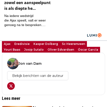
Ajax
Eredivisie
Kasper Dolberg
Sc Heerenveen
Youri Baas
Josip Sutalo
Oliver Edvardsen
Óscar García
Jon van Dam
Bekijk berichten van de auteur
Lees meer