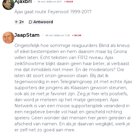
Ajaxbrl
18 mei 2026 om 8:17
+
15603
Ajax gaat route Feyenooit 1999-2017
2
+
Antwoord
JaapStam
18 mei 2026 om 7:23
+
151281
Ongelofelijk hoe sommige reaguurders Blind als kneus
of eikel bestempelen en hem daarom maar bij Girona
willen laten. Echt teksten van FR12 niveau. Ajax
zeikShowtime blijkt daarin geen haar beter, al verbaast
me dat inmiddels niet meer. En de moderators? Die
laten dit soort onzin gewoon staan. Blij dat ik
tegenwoordig in een Telegramgroep zit met echte Ajax
supporters die jongens als Klaassen gewoon steunen,
ook als ze niet je favoriet zijn. Zeg je hier iets positiefs,
dan word je meteen op het matje geroepen. Ajax
Netwerk is van een mooie supportersplek veranderd in
een negatieve bende vol haat en gescheld richting
spelers. Geen wonder dat mensen hier jaren geleden al
afscheid van namen. En als je daarvan wegkijkt, werk je
er zelf net zo goed aan mee.