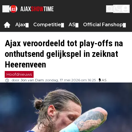
Ajax
Competitie
AS
Official Fanshop
▼
▼
▼
▼
Ajax veroordeeld tot play-offs na
onthutsend gelijkspel in zeiknat
Heerenveen
Hoofdnieuws
door
Jon van Dam
zondag, 17 mei 2026 om 16:25
AS