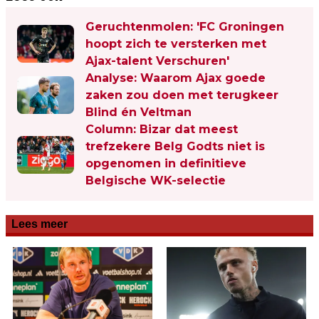
Geruchtenmolen: 'FC Groningen
hoopt zich te versterken met
Ajax-talent Verschuren'
Analyse: Waarom Ajax goede
zaken zou doen met terugkeer
Blind én Veltman
Column: Bizar dat meest
trefzekere Belg Godts niet is
opgenomen in definitieve
Belgische WK-selectie