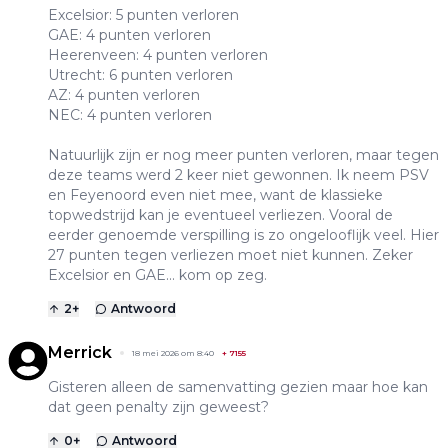
Excelsior: 5 punten verloren
GAE: 4 punten verloren
Heerenveen: 4 punten verloren
Utrecht: 6 punten verloren
AZ: 4 punten verloren
NEC: 4 punten verloren
Natuurlijk zijn er nog meer punten verloren, maar tegen
deze teams werd 2 keer niet gewonnen. Ik neem PSV
en Feyenoord even niet mee, want de klassieke
topwedstrijd kan je eventueel verliezen. Vooral de
eerder genoemde verspilling is zo ongelooflijk veel. Hier
27 punten tegen verliezen moet niet kunnen. Zeker
Excelsior en GAE... kom op zeg.
2
+
Antwoord
Merrick
18 mei 2026 om 8:40
+
7155
Gisteren alleen de samenvatting gezien maar hoe kan
dat geen penalty zijn geweest?
0
+
Antwoord