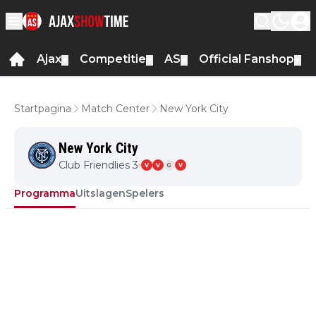
Ajax
Competitie
AS
Official Fanshop
▼
▼
▼
▼
Startpagina
Match Center
New York City
New York City
Club Friendlies 3
V
V
G
V
Programma
Uitslagen
Spelers