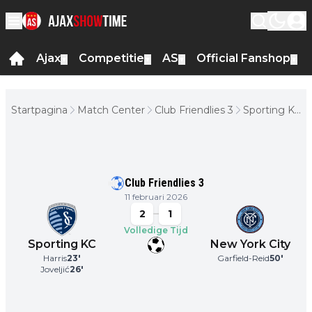
Ajax
Competitie
AS
Official Fanshop
▼
▼
▼
▼
Startpagina
Match Center
Club Friendlies 3
Sporting KC
- New York
City
Club Friendlies 3
11 februari 2026
2
1
Volledige Tijd
Sporting KC
New York City
Harris
23
'
Garfield-Reid
50
'
Joveljić
26
'