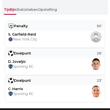
Tijdlijn
Statistieken
Opstelling
Penalty
50
’
S. Garfield-Reid
New York City
Doelpunt
26
’
D. Joveljić
Sporting KC
Doelpunt
23
’
C. Harris
Sporting KC