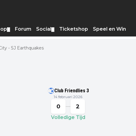
hop
Forum
Social
Ticketshop
Speel en Win
▼
▼
ity - SJ Earthquakes
Club Friendlies 3
14 februari 2026
0
2
Volledige Tijd