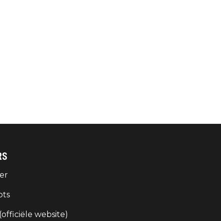
RS
er
ots
 (officiële website)