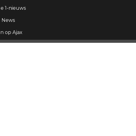
e 1-nieuws
g News
 op Ajax
x,
 der
 ligt
o.
x en