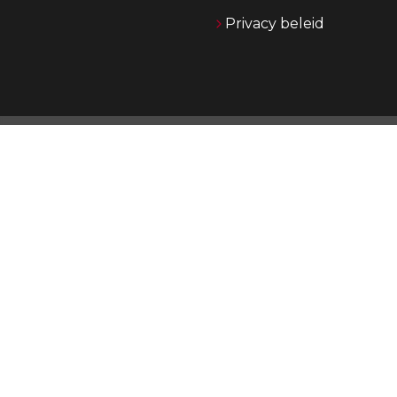
Privacy beleid
O
Jong
jare
o
Daa