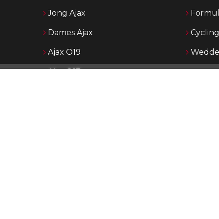
Jong Ajax
Formul
Dames Ajax
Cyclin
Ajax O19
Wedden
Ajax O17
Ajax O16
Ajax O15
p AjaxShowtime.com vind je dagelijks het laatste nieuws over Aja
 Ajax en de jeugdopleiding van Ajax. Ajax Showtime is in de loop
n uitgegroeid tot een bekend platform in Ajax-kringen. De nadruk
p het publiceren van actueel nieuws middels tekst, foto en vide
rnaast maken wij eigen rubrieken met achtergronden, Jong Aja
jeugd.