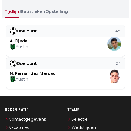
Tijdlijn
Statistieken
Opstelling
Doelpunt
45
’
A. Ojeda
Austin
Doelpunt
31
’
N. Fernández Mercau
Austin
ORGANISATIE
TEAMS
Contactgegevens
Selectie
Vacatures
Wedstrijden