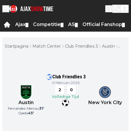
Ajax
Competitie
AS
Official Fanshop
▼
▼
▼
▼
Startpagina
Match Center
Club Friendlies 3
Austin -
New York
City
Club Friendlies 3
01 februari 2026
2
0
Volledige Tijd
Austin
New York City
Fernández Mercau
31
'
Ojeda
45
'