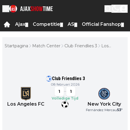
Ajax
Competitie
AS
Official Fanshop
▼
▼
▼
▼
Startpagina
Match Center
Club Friendlies 3
Los
Angeles FC
- New York
City
Club Friendlies 3
08 februari 2026
1
1
Volledige Tijd
Los Angeles FC
New York City
Fernández Mercau
53
'