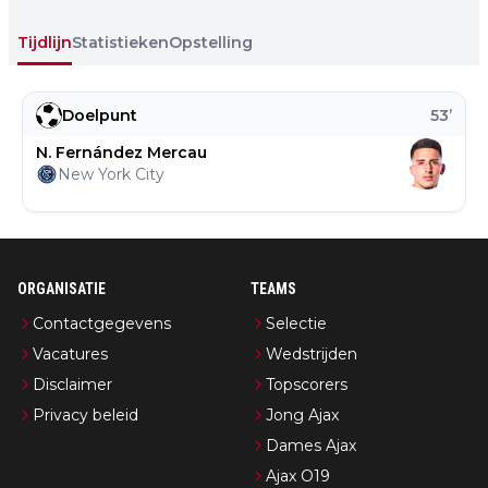
Tijdlijn
Statistieken
Opstelling
Doelpunt
53
’
N. Fernández Mercau
New York City
ORGANISATIE
TEAMS
Contactgegevens
Selectie
Vacatures
Wedstrijden
Disclaimer
Topscorers
Privacy beleid
Jong Ajax
Dames Ajax
Ajax O19