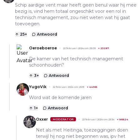
Schip aardige vent maar heeft geen benul waar hij mee
bezig is, vind hem totaal ongeschikt voor een rol in
technisch management, zou niet weten wat hij gaat
toevoegen.
25
+
Antwoord
Oeroeboeroe
22 februari 2024 om 23:09
+
23287
De kamer van het technisch management
schoonhouden?
3
+
Antwoord
YugoVik
22 februari 2024 om 23:31
+
44965
Word wat de komende jaren
1
+
Antwoord
Oxxer
MODERATOR
22 februari 2024 om 23:34
+
189524
Net als met Heitinga, toezeggingen doen
terwijl hij nog niet begonnen was, ipv het