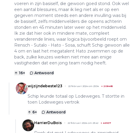
voeren in zijn basiself, die gewoon goed stond. Ook wel
een aantal blessures, maar ik lieg niet als er op een
gegeven moment steeds een andere invulling was bij
de basiself, zelfs middenvelders die opeens achterin
stonden en 45 minuten later weer op het middenveld.
Ik zie dat hier ook in mindere mate, compleet
veranderende linies, waar logica bijvoorbeeld roept om
Rensch - Sutalo - Hato - Sosa, schuift Schip gewoon alle
4 om en laat het megatalent Hato zwemmen op de
back, zulke keuzes werken niet mee aan enige
vastigheden dat een jong team nodig heeft.
16
+
Antwoord
wijzijndebeste123
22 februari 2024 om 23:34
+
208485
Schip leunde totaal op Lodeweges. T stortte in
toen Lodeweges vertrok
6
+
Antwoord
HarrierDuBois
22 februari 2024 om 23:42
+
46907
Denk dat met Lodeweges de zinnigheid