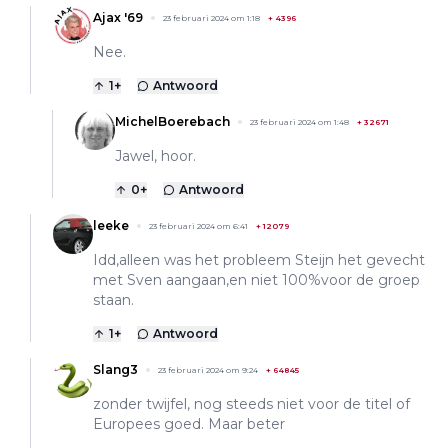
Ajax '69
23 februari 2024 om 1:18
+
4396
Nee.
1
+
Antwoord
MichelBoerebach
23 februari 2024 om 1:48
+
32671
Jawel, hoor.
0
+
Antwoord
leeke
23 februari 2024 om 6:41
+
12079
Idd,alleen was het probleem Steijn het gevecht
met Sven aangaan,en niet 100%voor de groep
staan.
1
+
Antwoord
Slang3
23 februari 2024 om 9:24
+
64845
zonder twijfel, nog steeds niet voor de titel of
Europees goed. Maar beter