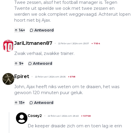
Twee zessen, alsof het football manager is. Tegen
Twente uit speelde we ook met twee zessen en
werden we ook compleet weggevaagd. Achteruit lopen
hoort niet bij Ajax.
14
+
Antwoord
JariLitmanen87
22 februari 2024 om 23:07
+
7934
Zwak verhaal, zwakke trainer.
9
+
Antwoord
Epiret
22 februari 2024 om 23:05
+
5781
John, Ajax heeft niks weten om te draaien, het was
gewoon 120 minuten puur geluk.
15
+
Antwoord
Cosey2
22 februari 2024 om 23:40
+
10768
De keeper draaide zich om en toen lag ie erin