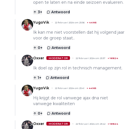
open te laten en na einde seizoen evalueren.
3
+
Antwoord
YugoVik
22 februari 2024 om 23:36
+
44965
Ik kan me niet voorstellen dat hij volgend jaar
voor de groep staat..
0
+
Antwoord
Oxxer
MODERATOR
22 februari 2024 om 23:37
+
189524
Ik doel op zijn rol in technisch management.
1
+
Antwoord
YugoVik
22 februari 2024 om 23:41
+
44965
Hij krijgt de rol vanwege ajax dna niet
vanwege kwaliteiten
0
+
Antwoord
Oxxer
MODERATOR
22 februari 2024 om 23:42
+
189524