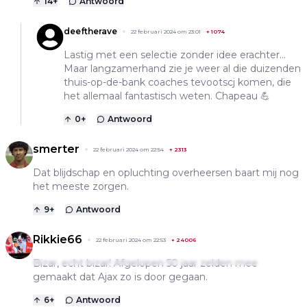
14
+
Antwoord
deeftherave
22 februari 2024 om 23:01
+
1074
Lastig met een selectie zonder idee erachter...
Maar langzamerhand zie je weer al die duizenden
thuis-op-de-bank coaches tevootscj komen, die
het allemaal fantastisch weten. Chapeau 💪
0
+
Antwoord
smerter
22 februari 2024 om 22:54
+
2313
Dat blijdschap en opluchting overheersen baart mij nog
het meeste zorgen.
9
+
Antwoord
Rikkie66
22 februari 2024 om 22:53
+
24006
Bizar, echt bizar! Afgelopen 50 jaar zelden mee
gemaakt dat Ajax zo is door gegaan.
6
+
Antwoord