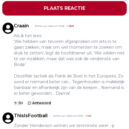
PLAATS REACTIE
Craain
23 februari 2024 om 10:28
+
6801
Als ik het lees:
'We hebben van tevoren afgesproken om iets in te
gaan zakken, maar om wel momenten te zoeken om
druk te zetten', legt de hoofdtrainer uit. 'We wilden niet
té ver inzakken, maar dat was ook de verdienste van
Bodø.'
Dezelfde tactiek als Frank de Boer in het Europees. Zo
word er niemand beter van... Tegenhouden is makkelijk
trainbaar en afhankelijk zijn van de keeper... Niemand is
er beter geworden... Drama!
0
+
Antwoord
ThisIsFootball
23 februari 2024 om 10:05
+
160
Zonder Henderson winnen we tenminste weer ;-p