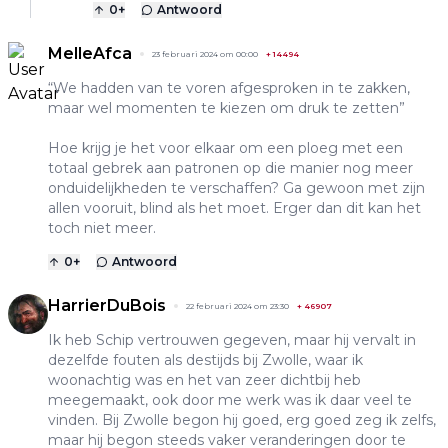
0
+
Antwoord
MelleAfca
23 februari 2024 om 00:00
+
14494
“We hadden van te voren afgesproken in te zakken,
maar wel momenten te kiezen om druk te zetten”
Hoe krijg je het voor elkaar om een ploeg met een
totaal gebrek aan patronen op die manier nog meer
onduidelijkheden te verschaffen? Ga gewoon met zijn
allen vooruit, blind als het moet. Erger dan dit kan het
toch niet meer.
0
+
Antwoord
HarrierDuBois
22 februari 2024 om 23:30
+
46907
Ik heb Schip vertrouwen gegeven, maar hij vervalt in
dezelfde fouten als destijds bij Zwolle, waar ik
woonachtig was en het van zeer dichtbij heb
meegemaakt, ook door me werk was ik daar veel te
vinden. Bij Zwolle begon hij goed, erg goed zeg ik zelfs,
maar hij begon steeds vaker veranderingen door te