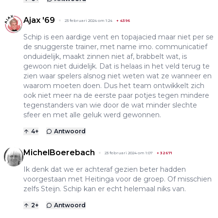
Ajax '69
23 februari 2024 om 1:24
+
4396
Schip is een aardige vent en topajacied maar niet per se
de snuggerste trainer, met name imo. communicatief
onduidelijk, maakt zinnen niet af, brabbelt wat, is
gewoon niet duidelijk. Dat is helaas in het veld terug te
zien waar spelers alsnog niet weten wat ze wanneer en
waarom moeten doen. Dus het team ontwikkelt zich
ook niet meer na de eerste paar potjes tegen mindere
tegenstanders van wie door de wat minder slechte
sfeer en met alle geluk werd gewonnen.
4
+
Antwoord
MichelBoerebach
23 februari 2024 om 1:07
+
32671
Ik denk dat we er achteraf gezien beter hadden
voorgestaan met Heitinga voor de groep. Of misschien
zelfs Steijn. Schip kan er echt helemaal niks van.
2
+
Antwoord