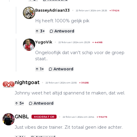
BasseyAdriaan33
22 februari 2024 om 23:25
+
17626
Hij heeft 1000% gelijk pik
3
+
Antwoord
YugoVik
22 februari 2024 om 23:29
+
44965
Ongelooflijk dat van't schip voor de groep
staat..
1
+
Antwoord
nightgoat
22 februari 2024 om 22:55
+
39255
Johnny weet het altijd spannend te maken, dat wel.
5
+
Antwoord
GNBL
MODERATOR
22 februari 2024 om 22:54
+
119273
Just vibes deze trainer. Zit totaal geen idee achter.