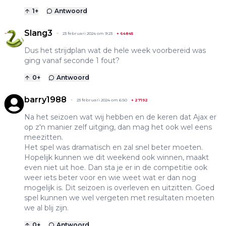
1
+
Antwoord
Slang3
23 februari 2024 om 9:23
+
64845
Dus het strijdplan wat de hele week voorbereid was
ging vanaf seconde 1 fout?
0
+
Antwoord
barry1988
23 februari 2024 om 6:50
+
27192
Na het seizoen wat wij hebben en de keren dat Ajax er
op z'n manier zelf uitging, dan mag het ook wel eens
meezitten.
Het spel was dramatisch en zal snel beter moeten.
Hopelijk kunnen we dit weekend ook winnen, maakt
even niet uit hoe. Dan sta je er in de competitie ook
weer iets beter voor en wie weet wat er dan nog
mogelijk is. Dit seizoen is overleven en uitzitten. Goed
spel kunnen we wel vergeten met resultaten moeten
we al blij zijn.
0
+
Antwoord