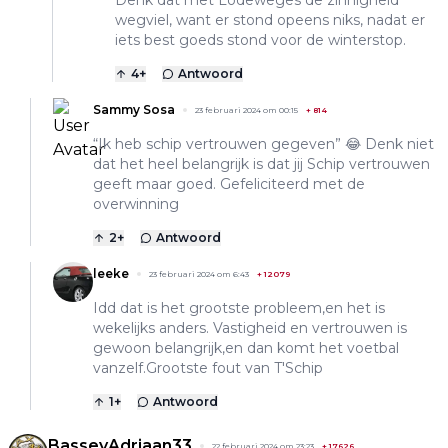
wegviel, want er stond opeens niks, nadat er
iets best goeds stond voor de winterstop.
4
+
Antwoord
Sammy Sosa
23 februari 2024 om 00:15
+
814
“Ik heb schip vertrouwen gegeven” 😂 Denk niet
dat het heel belangrijk is dat jij Schip vertrouwen
geeft maar goed. Gefeliciteerd met de
overwinning
2
+
Antwoord
leeke
23 februari 2024 om 6:43
+
12079
Idd dat is het grootste probleem,en het is
wekelijks anders. Vastigheid en vertrouwen is
gewoon belangrijk,en dan komt het voetbal
vanzelf.Grootste fout van T'Schip
1
+
Antwoord
BasseyAdriaan33
22 februari 2024 om 23:23
+
17626