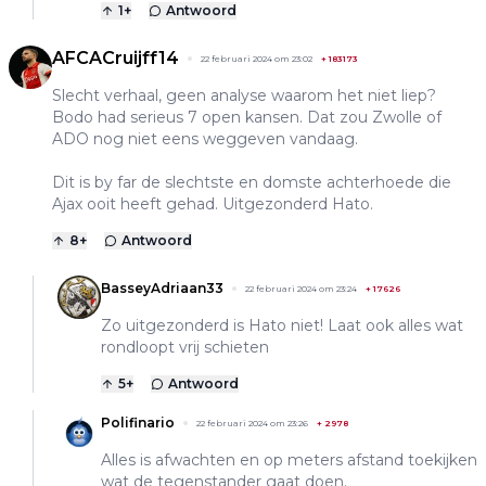
1
+
Antwoord
AFCACruijff14
22 februari 2024 om 23:02
+
183173
Slecht verhaal, geen analyse waarom het niet liep?
Bodo had serieus 7 open kansen. Dat zou Zwolle of
ADO nog niet eens weggeven vandaag.
Dit is by far de slechtste en domste achterhoede die
Ajax ooit heeft gehad. Uitgezonderd Hato.
8
+
Antwoord
BasseyAdriaan33
22 februari 2024 om 23:24
+
17626
Zo uitgezonderd is Hato niet! Laat ook alles wat
rondloopt vrij schieten
5
+
Antwoord
Polifinario
22 februari 2024 om 23:26
+
2978
Alles is afwachten en op meters afstand toekijken
wat de tegenstander gaat doen.