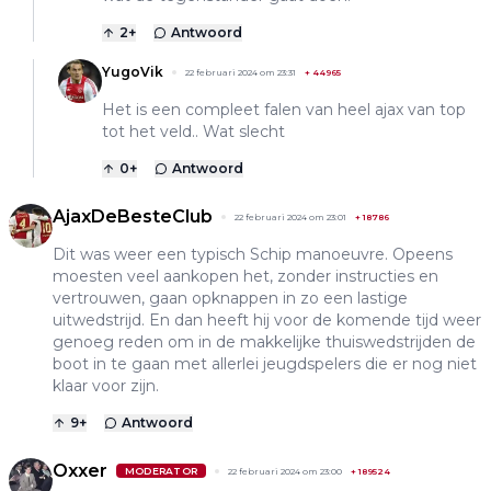
2
+
Antwoord
YugoVik
22 februari 2024 om 23:31
+
44965
Het is een compleet falen van heel ajax van top
tot het veld.. Wat slecht
0
+
Antwoord
AjaxDeBesteClub
22 februari 2024 om 23:01
+
18786
Dit was weer een typisch Schip manoeuvre. Opeens
moesten veel aankopen het, zonder instructies en
vertrouwen, gaan opknappen in zo een lastige
uitwedstrijd. En dan heeft hij voor de komende tijd weer
genoeg reden om in de makkelijke thuiswedstrijden de
boot in te gaan met allerlei jeugdspelers die er nog niet
klaar voor zijn.
9
+
Antwoord
Oxxer
MODERATOR
22 februari 2024 om 23:00
+
189524