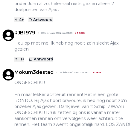
onder John al zo, helemaal niets gezien alleen 2
doelpunten van Ajax .
4
+
Antwoord
RJB1979
22 februari 2024 om 23:08
+
30010
Hou op met me. Ik heb nog nooit zo'n slecht Ajax
gezien.
11
+
Antwoord
Mokum3destad
22 februari 2024 om 23:07
+
2833
ONGESCHIKT!
En maar lekker achteruit rennen! Het is een grote
RONDO. Bij Ajax hoort bravoure, ik heb nog nooit zo'n
onzeker Ajax gezien, Dankjewel van 't Schip. ZWAAR
ONGESCHIKT! Druk zetten bij ons is vanaf 5 meter
aankomen rennen om vervolgens weer achteruit te
rennen. Het team zwemt ongelofelijk hard. LOS ZAND!