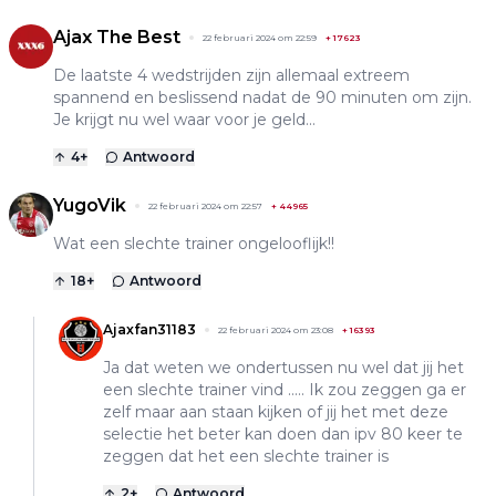
Ajax The Best
22 februari 2024 om 22:59
+
17623
De laatste 4 wedstrijden zijn allemaal extreem
spannend en beslissend nadat de 90 minuten om zijn.
Je krijgt nu wel waar voor je geld...
4
+
Antwoord
YugoVik
22 februari 2024 om 22:57
+
44965
Wat een slechte trainer ongelooflijk!!
18
+
Antwoord
Ajaxfan31183
22 februari 2024 om 23:08
+
16393
Ja dat weten we ondertussen nu wel dat jij het
een slechte trainer vind ..... Ik zou zeggen ga er
zelf maar aan staan kijken of jij het met deze
selectie het beter kan doen dan ipv 80 keer te
zeggen dat het een slechte trainer is
2
+
Antwoord