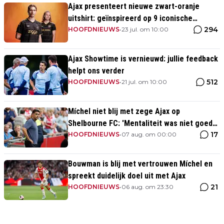
Ajax presenteert nieuwe zwart-oranje
uitshirt: geïnspireerd op 9 iconische
294
momenten uit clubhistorie
HOOFDNIEUWS
•
23 jul. om 10:00
Ajax Showtime is vernieuwd: jullie feedback
helpt ons verder
512
HOOFDNIEUWS
•
21 jul. om 10:00
Míchel niet blij met zege Ajax op
Shelbourne FC: 'Mentaliteit was niet goed
17
genoeg in de slotfase'
HOOFDNIEUWS
•
07 aug. om 00:00
Bouwman is blij met vertrouwen Míchel en
spreekt duidelijk doel uit met Ajax
21
HOOFDNIEUWS
•
06 aug. om 23:30