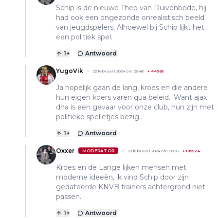
Schip is de nieuwe Theo van Duivenbode, hij
had ook een ongezonde onrealistisch beeld
van jeugdspelers. Alhoewel bij Schip lijkt het
een politiek spel.
1
+
Antwoord
YugoVik
22 februari 2024 om 23:48
+
44965
Ja hopelijk gaan de lang, kroes en die andere
hun eigen koers varen qua beleid.. Want ajax
dna is een gevaar voor onze club, hun zijn met
politieke spelletjes bezig..
1
+
Antwoord
Oxxer
MODERATOR
23 februari 2024 om 00:35
+
189524
Kroes en de Lange lijken mensen met
moderne ideeën, ik vind Schip door zijn
gedateerde KNVB trainers achtergrond niet
passen.
1
+
Antwoord