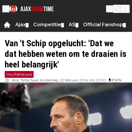
Ajax
Competitie
AS
Official Fanshop
▼
▼
▼
▼
Van 't Schip opgelucht: 'Dat we
dat hebben weten om te draaien is
heel belangrijk'
Hoofdnieuws
door
Timo Suur
donderdag, 22 februari 2024 om 22:30
ESPN