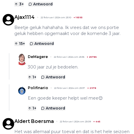
3
+
Antwoord
Ajax1114
22 februari 2024 om 23:10
+
19393
Beetje geluk hahahaha. Ik vrees dat we ons portie
geluk hebben opgemaakt voor de komende 3 jaar.
15
+
Antwoord
DeMagere
22 februari 2024 om 23:35
+
25786
300 jaar zul je bedoelen.
1
+
Antwoord
Polifinario
22 februari 2024 om 23:37
+
2978
Een goede keeper helpt wel mee😊
1
+
Antwoord
Aldert Boersma
22 februari 2024 om 23:09
+
445
Het was allemaal puur toeval en dat is het hele seizoen