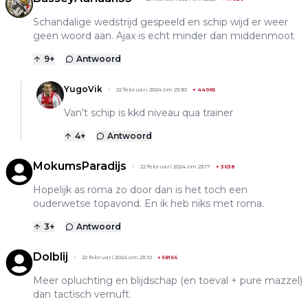
Schandalige wedstrijd gespeeld en schip wijd er weer
geen woord aan. Ajax is echt minder dan middenmoot
9
+
Antwoord
YugoVik
22 februari 2024 om 23:30
+
44965
Van't schip is kkd niveau qua trainer
4
+
Antwoord
MokumsParadijs
22 februari 2024 om 23:17
+
3638
Hopelijk as roma zo door dan is het toch een
ouderwetse topavond. En ik heb niks met roma.
3
+
Antwoord
Dolblij
22 februari 2024 om 23:10
+
58166
Meer opluchting en blijdschap (en toeval + pure mazzel)
dan tactisch vernuft.