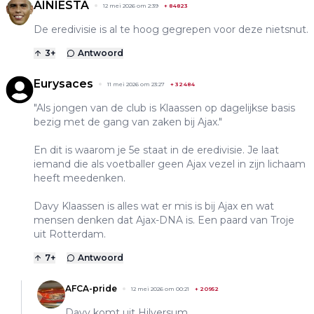
AINIESTA
12 mei 2026 om 2:39
+
84823
De eredivisie is al te hoog gegrepen voor deze nietsnut.
3
+
Antwoord
Eurysaces
11 mei 2026 om 23:27
+
32484
"Als jongen van de club is Klaassen op dagelijkse basis
bezig met de gang van zaken bij Ajax."
En dit is waarom je 5e staat in de eredivisie. Je laat
iemand die als voetballer geen Ajax vezel in zijn lichaam
heeft meedenken.
Davy Klaassen is alles wat er mis is bij Ajax en wat
mensen denken dat Ajax-DNA is. Een paard van Troje
uit Rotterdam.
7
+
Antwoord
AFCA-pride
12 mei 2026 om 00:21
+
20952
Davy komt uit Hilversum…