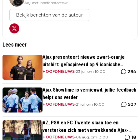
Adjunct-hoofdredacteur
Bekijk berichten van de auteur
Lees meer
Ajax presenteert nieuwe zwart-oranje
uitshirt: geïnspireerd op 9 iconische
294
momenten uit clubhistorie
HOOFDNIEUWS
•
23 jul. om 10:00
Ajax Showtime is vernieuwd: jullie feedback
helpt ons verder
507
HOOFDNIEUWS
•
21 jul. om 10:00
AZ, PSV en FC Twente slaan toe en
versterken zich met vertrekkende Ajax-
18
talenten
HOOFDNIEUWS
•
06 aug. om 13:00