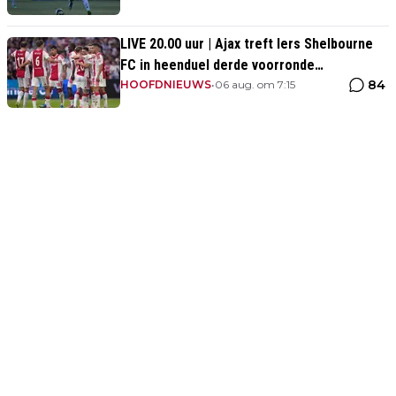
LIVE 20.00 uur | Ajax treft Iers Shelbourne
FC in heenduel derde voorronde
84
Conference League
HOOFDNIEUWS
•
06 aug. om 7:15