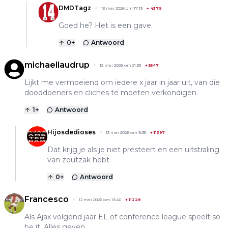
DMDTagz
13 mei 2026 om 17:13
+
4379
Goed he? Het is een gave.
0
+
Antwoord
michaellaudrup
12 mei 2026 om 21:33
+
5547
Lijkt me vermoeiend om iedere x jaar in jaar uit, van die
dooddoeners en cliches te moeten verkondigen.
1
+
Antwoord
Hijosdedioses
13 mei 2026 om 9:35
+
11397
Dat krijg je als je niet presteert en een uitstraling
van zoutzak hebt.
0
+
Antwoord
Francesco
12 mei 2026 om 13:46
+
11228
Als Ajax volgend jaar EL of conference league speelt so
be it. Alles geven.