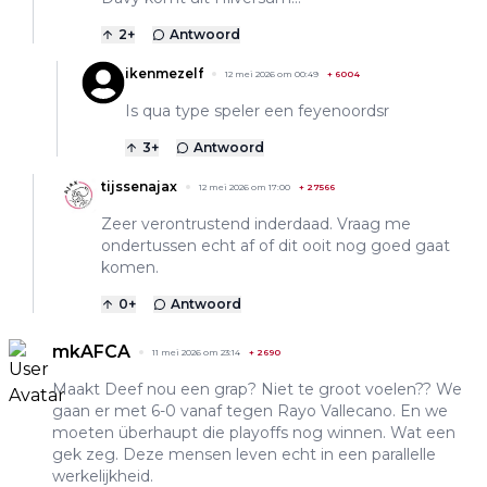
2
+
Antwoord
ikenmezelf
12 mei 2026 om 00:49
+
6004
Is qua type speler een feyenoordsr
3
+
Antwoord
tijssenajax
12 mei 2026 om 17:00
+
27566
Zeer verontrustend inderdaad. Vraag me
ondertussen echt af of dit ooit nog goed gaat
komen.
0
+
Antwoord
mkAFCA
11 mei 2026 om 23:14
+
2690
Maakt Deef nou een grap? Niet te groot voelen?? We
gaan er met 6-0 vanaf tegen Rayo Vallecano. En we
moeten überhaupt die playoffs nog winnen. Wat een
gek zeg. Deze mensen leven echt in een parallelle
werkelijkheid.