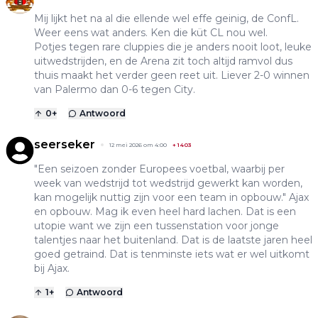
Mij lijkt het na al die ellende wel effe geinig, de ConfL.
Weer eens wat anders. Ken die küt CL nou wel.
Potjes tegen rare cluppies die je anders nooit loot, leuke
uitwedstrijden, en de Arena zit toch altijd ramvol dus
thuis maakt het verder geen reet uit. Liever 2-0 winnen
van Palermo dan 0-6 tegen City.
0
+
Antwoord
seerseker
12 mei 2026 om 4:00
+
1403
"Een seizoen zonder Europees voetbal, waarbij per
week van wedstrijd tot wedstrijd gewerkt kan worden,
kan mogelijk nuttig zijn voor een team in opbouw." Ajax
en opbouw. Mag ik even heel hard lachen. Dat is een
utopie want we zijn een tussenstation voor jonge
talentjes naar het buitenland. Dat is de laatste jaren heel
goed getraind. Dat is tenminste iets wat er wel uitkomt
bij Ajax.
1
+
Antwoord