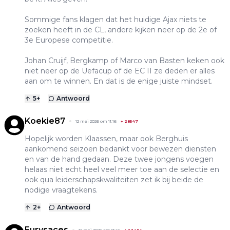
Sommige fans klagen dat het huidige Ajax niets te
zoeken heeft in de CL, andere kijken neer op de 2e of
3e Europese competitie.
Johan Cruijf, Bergkamp of Marco van Basten keken ook
niet neer op de Uefacup of de EC II ze deden er alles
aan om te winnen. En dat is de enige juiste mindset.
5
+
Antwoord
Koekie87
12 mei 2026 om 11:16
+
28547
Hopelijk worden Klaassen, maar ook Berghuis
aankomend seizoen bedankt voor bewezen diensten
en van de hand gedaan. Deze twee jongens voegen
helaas niet echt heel veel meer toe aan de selectie en
ook qua leiderschapskwaliteiten zet ik bij beide de
nodige vraagtekens.
2
+
Antwoord
Eurysaces