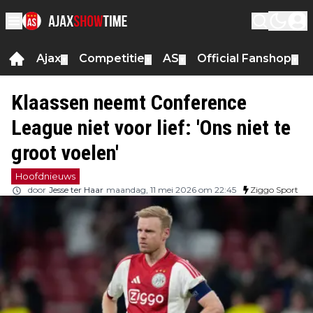
Ajax
Competitie
AS
Official Fanshop
▼
▼
▼
▼
Klaassen neemt Conference
League niet voor lief: 'Ons niet te
groot voelen'
Hoofdnieuws
door
Jesse ter Haar
maandag, 11 mei 2026 om 22:45
Ziggo Sport