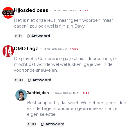
Hijosdedioses
13 mei 2026 om 9:34
+
11397
Het is niet onze leus, maar “geen woorden, maar
daden” zou ook wel is fijn zijn Davy!
1
+
Antwoord
DMDTagz
13 mei 2026 om 4:44
+
4379
De playoffs Conference ga je al niet doorkomen, en
mocht dat wonderwel wel lukken, ga je wel in de
voorronde sneuvelen.
0
+
Antwoord
JariHeijden
13 mei 2026 om 15:17
+
7429
Best knap dat jij dat weet. We hebben geen idee
van de tegenstander en geen idee van onze
eigen selectie.
0
+
Antwoord