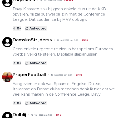
12 mei 2026 om 9:46
+
32484
Davy Klaassen zou bij geen enkele club uit de KKD
opvallen, hij zal dus wel blij zijn met de Conference
League. Dat zouden ze bij MVV ook zijn.
0
+
Antwoord
DamskoStrijderss
12 mei 2026 om 9:26
+
15835
Geen enkele urgentie te zien in het spel om Europees
voetbal veilig te stellen. Blablabla slapjanussen.
0
+
Antwoord
ProperFootball
12 mei 2026 om 8:27
+
21198
Aangezien er ook wat Spaanse, Engelse, Duitse,
Italiaanse en Franse clubs meedoen denk ik niet dat we
veel kans maken in de Conference Leage, Davy.
0
+
Antwoord
Dolblij
12 mei 2026 om 7:55
+
58141