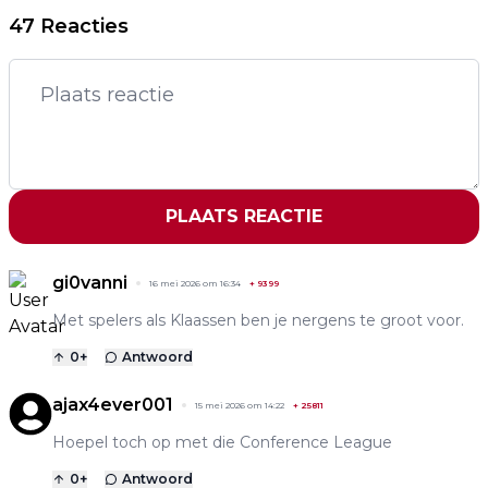
47 Reacties
PLAATS REACTIE
gi0vanni
16 mei 2026 om 16:34
+
9399
Met spelers als Klaassen ben je nergens te groot voor.
0
+
Antwoord
ajax4ever001
15 mei 2026 om 14:22
+
25811
Hoepel toch op met die Conference League
0
+
Antwoord