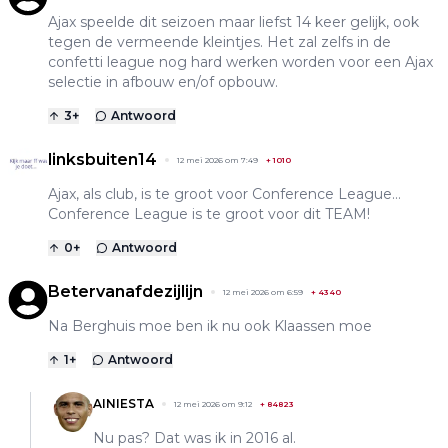
Ajax speelde dit seizoen maar liefst 14 keer gelijk, ook
tegen de vermeende kleintjes. Het zal zelfs in de
confetti league nog hard werken worden voor een Ajax
selectie in afbouw en/of opbouw.
3
+
Antwoord
linksbuiten14
12 mei 2026 om 7:49
+
1010
Ajax, als club, is te groot voor Conference League…
Conference League is te groot voor dit TEAM!
0
+
Antwoord
Betervanafdezijlijn
12 mei 2026 om 6:59
+
4340
Na Berghuis moe ben ik nu ook Klaassen moe
1
+
Antwoord
AINIESTA
12 mei 2026 om 9:12
+
84823
Nu pas? Dat was ik in 2016 al.