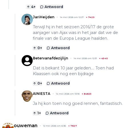
4
+
Antwoord
JariHeijden
14 mei 2026 om 12:27
+
7429
Terwijl hij in het seizoen 2016/17 de grote
aanjager van Ajax was in het jaar dat we de
finale van de Europa League haalden.
0
+
Antwoord
Betervanafdezijlijn
14 mei 2026 om 12:31
+
4340
Dat is bekant 10 jaar geleden.... Toen had
Klaassen ook nog een bijdrage
0
+
Antwoord
AINIESTA
14 mei 2026 om 13:18
+
84823
Ja hij kon toen nog goed rennen, fantastisch.
1
+
Antwoord
ouweman
12 mei 2026 om 6:36
+
7827