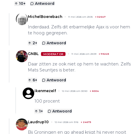
10
+
Antwoord
MichelBoerebach
11 mei 2026 om 23:05
+
32647
Inderdaad. Zelfs dit erbarmelijke Ajax is voor hem
te hoog gegrepen.
2
+
Antwoord
GNBL
MODERATOR
11 mei 2026 om 23:09
+
119223
Daar zitten ze ook niet op hem te wachten. Zelfs
Mats Seuntjes is beter.
6
+
Antwoord
ikenmezelf
12 mei 2026 om 00:50
+
6004
100 procent
1
+
Antwoord
Laudrup10
12 mei 2026 om 9:16
+
24673
Bij Groningen en go ahead krijgt hij never nooit