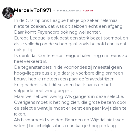
MarcelvTol1971
14 mei 2026 om 8:43
+
20178
In de Champions League heb je op zeker helemaal
niets te zoeken, dat was dit seizoen echt een afgang.
Daar komt Feyenoord ook nog wel achter.
Europa League is ook best een sterk bezet toernooi, en
als je volledig op de schop gaat zoals beloofd dan is dat
ook pittig.
Ik denk dat Conference League halen nog niet eens zo
heel verkeerd is.
De tegenstanders in de voorrondes zij meestal geen
hoogvliegers dus als je daar je voorbereiding omheen
bouwt heb je meteen een paar oefenwedstrijden.
Enig nadeel is dat dit seizoen laat klaar is en het
volgende heel vroeg begint.
Maar we hebben weinig WK gangers in deze selectie.
Overigens moet ik het nog zien, die grote bezem door
de selectie want je moet er eerst een paar kwijt zien te
raken.
Als bijvoorbeeld van den Boomen en Wijndal niet weg
willen ( belachelijk salaris ) dan kan je hoog en laag