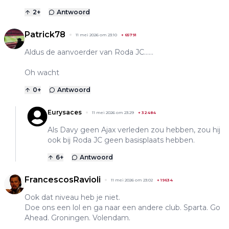
2
+
Antwoord
Patrick78
11 mei 2026 om 23:10
+
65791
Aldus de aanvoerder van Roda JC……
Oh wacht
0
+
Antwoord
Eurysaces
11 mei 2026 om 23:29
+
32484
Als Davy geen Ajax verleden zou hebben, zou hij
ook bij Roda JC geen basisplaats hebben.
6
+
Antwoord
FrancescosRavioli
11 mei 2026 om 23:02
+
19634
Ook dat niveau heb je niet.
Doe ons een lol en ga naar een andere club. Sparta. Go
Ahead. Groningen. Volendam.