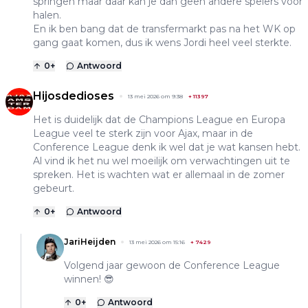
springen maar daar kan je dan geen andere spelers voor
halen.
En ik ben bang dat de transfermarkt pas na het WK op
gang gaat komen, dus ik wens Jordi heel veel sterkte.
0
+
Antwoord
Hijosdedioses
13 mei 2026 om 9:38
+
11397
Het is duidelijk dat de Champions League en Europa
League veel te sterk zijn voor Ajax, maar in de
Conference League denk ik wel dat je wat kansen hebt.
Al vind ik het nu wel moeilijk om verwachtingen uit te
spreken. Het is wachten wat er allemaal in de zomer
gebeurt.
0
+
Antwoord
JariHeijden
13 mei 2026 om 15:16
+
7429
Volgend jaar gewoon de Conference League
winnen! 😎
0
+
Antwoord