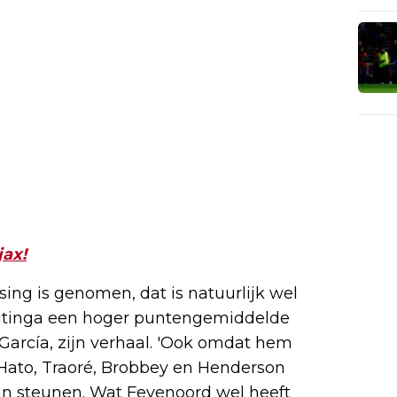
jax!
ssing is genomen, dat is natuurlijk wel
 Heitinga een hoger puntengemiddelde
García, zijn verhaal. 'Ook omdat hem
 Hato, Traoré, Brobbey en Henderson
un steunen. Wat Feyenoord wel heeft