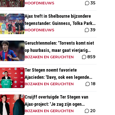
35
restverdediging totaal niet op orde
HOOFDNIEUWS
Ajax treft in Shelbourne bijzondere
tegenstander: Guinness, Tolka Park
39
en bijzonder lage marktwaarde
HOOFDNIEUWS
Geruchtenmolen: 'Torrents komt niet
op huurbasis, maar gaat vierjarig
859
contract tekenen bij Ajax'
BIJZAKEN EN GERUCHTEN
Ter Stegen noemt favoriete
Ajacieden: 'Davy, ook een legende
18
van de club'
BIJZAKEN EN GERUCHTEN
Cruijff overtuigde Ter Stegen van
Ajax-project: 'Je zag zijn ogen
20
gewoon oplichten'
BIJZAKEN EN GERUCHTEN