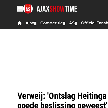
Ajax
Competitie
AS
Official Fans
▼
▼
▼
Verweij: 'Ontslag Heitinga 
goede beslissing geweest'