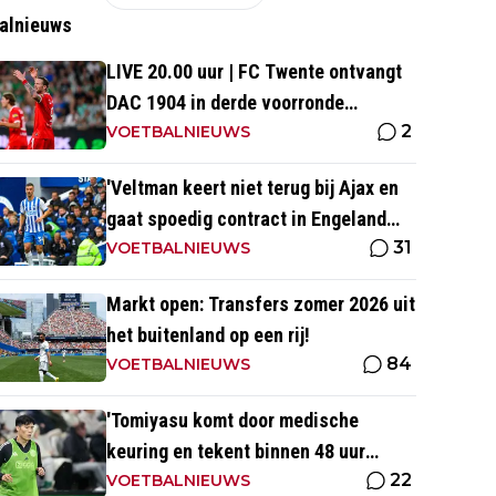
alnieuws
LIVE 20.00 uur | FC Twente ontvangt
DAC 1904 in derde voorronde
2
Conference League
VOETBALNIEUWS
'Veltman keert niet terug bij Ajax en
gaat spoedig contract in Engeland
31
ondertekenen'
VOETBALNIEUWS
Markt open: Transfers zomer 2026 uit
het buitenland op een rij!
84
VOETBALNIEUWS
'Tomiyasu komt door medische
keuring en tekent binnen 48 uur
22
contract bij nieuwe club'
VOETBALNIEUWS