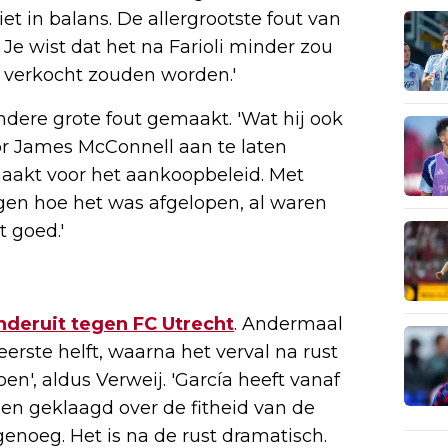
iet in balans. De allergrootste fout van
Je wist dat het na Farioli minder zou
s verkocht zouden worden.'
ndere grote fout gemaakt. 'Wat hij ook
oor James McConnell aan te laten
aakt voor het aankoopbeleid. Met
gen hoe het was afgelopen, al waren
 goed.'
nderuit tegen FC Utrecht
. Andermaal
ste helft, waarna het verval na rust
oen', aldus Verweij. 'García heeft vanaf
en geklaagd over de fitheid van de
 genoeg. Het is na de rust dramatisch.