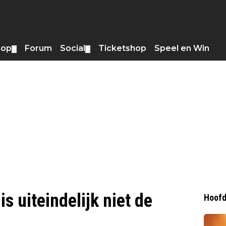
hop
Forum
Social
Ticketshop
Speel en Win
▼
▼
is uiteindelijk niet de
Hoofd