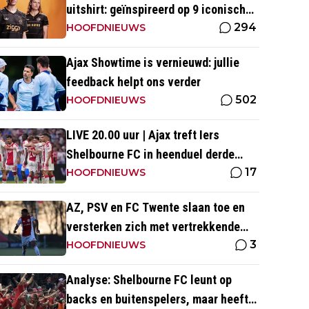
uitshirt: geïnspireerd op 9 iconische
294
momenten uit clubhistorie
HOOFDNIEUWS
Ajax Showtime is vernieuwd: jullie
feedback helpt ons verder
502
HOOFDNIEUWS
LIVE 20.00 uur | Ajax treft Iers
Shelbourne FC in heenduel derde
17
voorronde Conference League
HOOFDNIEUWS
AZ, PSV en FC Twente slaan toe en
versterken zich met vertrekkende
3
Ajax-talenten
HOOFDNIEUWS
Analyse: Shelbourne FC leunt op
backs en buitenspelers, maar heeft