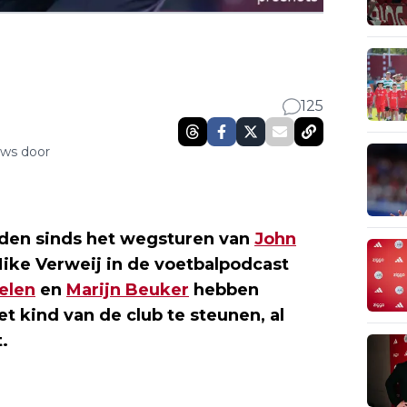
125
uws door
orden sinds het wegsturen van
John
Mike Verweij in de voetbalpodcast
elen
en
Marijn Beuker
hebben
t kind van de club te steunen, al
.