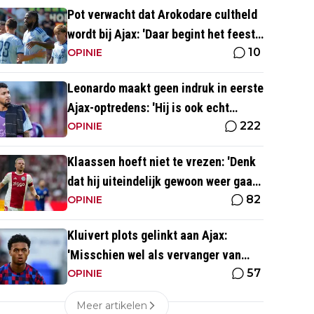
Pot verwacht dat Arokodare cultheld
wordt bij Ajax: 'Daar begint het feest
10
eigenlijk al'
OPINIE
Leonardo maakt geen indruk in eerste
Ajax-optredens: 'Hij is ook echt
222
langzaam'
OPINIE
Klaassen hoeft niet te vrezen: 'Denk
dat hij uiteindelijk gewoon weer gaat
82
spelen'
OPINIE
Kluivert plots gelinkt aan Ajax:
'Misschien wel als vervanger van
57
Mika Godts'
OPINIE
Meer artikelen