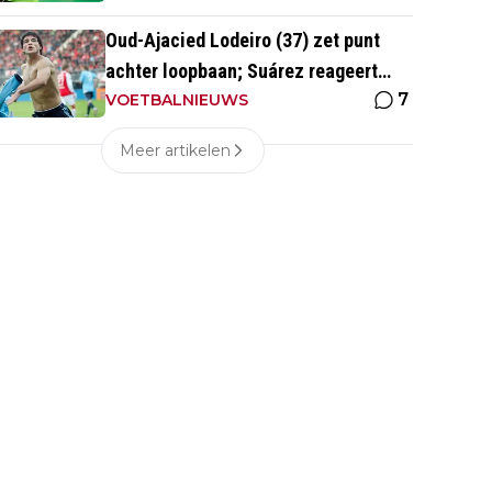
Oud-Ajacied Lodeiro (37) zet punt
achter loopbaan; Suárez reageert
7
emotioneel
VOETBALNIEUWS
Meer artikelen