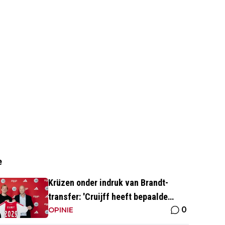
e
Krüzen onder indruk van Brandt-
transfer: 'Cruijff heeft bepaalde
0
status waar mensen tegenop kijken'
OPINIE