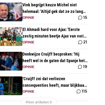
Vink begrijpt keuze Míchel niet
helemaal: 'Altijd gek dat ze zo lang
15
wachten'
OPINIE
El Ahmadi hard voor Ajax: 'Eerste
zestig minuten beetje Ajax van vorig
21
seizoen'
OPINIE
Denkwijze Cruijff besproken: 'Hij
heeft wel in de gaten dat Spanje het
19
hoogste is in het voetbal'
OPINIE
'Cruijff zei dat verliezen
consequenties heeft, maar blijkbaar
115
niet voor de trainer van Ajax 1'
OPINIE
Meer artikelen