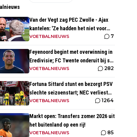
alnieuws
Van der Vegt zag PEC Zwolle - Ajax
kantelen: 'Ze hadden het niet voor
7
elkaar en wij wel'
VOETBALNIEUWS
Feyenoord begint met overwinning in
Eredivisie; FC Twente onderuit bij sc
282
Heerenveen
VOETBALNIEUWS
Fortuna Sittard stunt en bezorgt PSV
slechte seizoenstart; NEC verliest
1264
ondanks assist Tadic
VOETBALNIEUWS
Markt open: Transfers zomer 2026 uit
het buitenland op een rij!
85
VOETBALNIEUWS