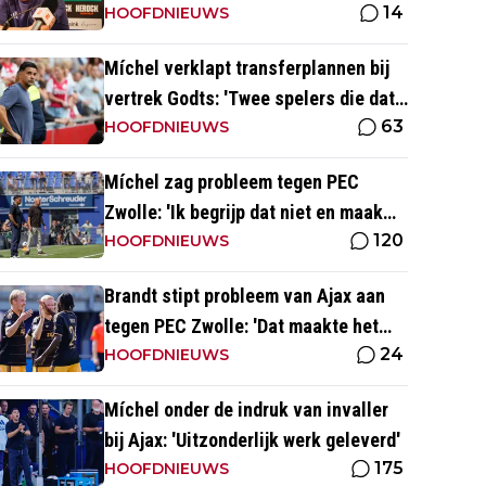
14
diepteloopacties en timing'
HOOFDNIEUWS
Míchel verklapt transferplannen bij
vertrek Godts: 'Twee spelers die dat
63
hebben'
HOOFDNIEUWS
Míchel zag probleem tegen PEC
Zwolle: 'Ik begrijp dat niet en maak
120
mij daar zorgen om'
HOOFDNIEUWS
Brandt stipt probleem van Ajax aan
tegen PEC Zwolle: 'Dat maakte het
24
voor ons lastiger'
HOOFDNIEUWS
Míchel onder de indruk van invaller
bij Ajax: 'Uitzonderlijk werk geleverd'
175
HOOFDNIEUWS