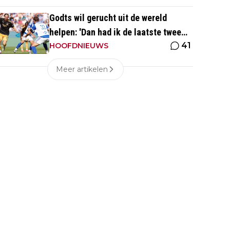
Godts wil gerucht uit de wereld
helpen: 'Dan had ik de laatste twee
41
wedstrijden ook niet gespeeld'
HOOFDNIEUWS
Meer artikelen