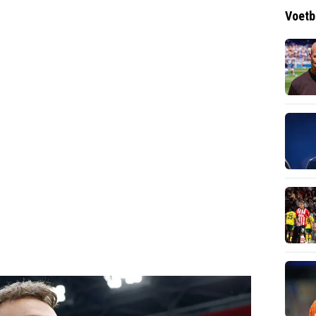
Voetb