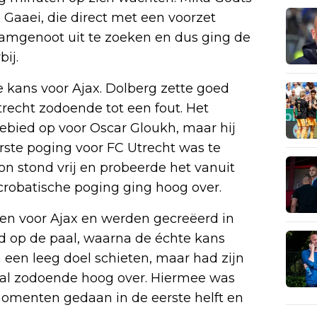
 Gaaei, die direct met een voorzet
eamgenoot uit te zoeken en dus ging de
ij.
 kans voor Ajax. Dolberg zette goed
echt zodoende tot een fout. Het
gebied op voor Oscar Gloukh, maar hij
rste poging voor FC Utrecht was te
on stond vrij en probeerde het vanuit
crobatische poging ging hoog over.
ren voor Ajax en werden gecreëerd in
d op de paal, waarna de échte kans
 een leeg doel schieten, maar had zijn
 bal zodoende hoog over. Hiermee was
omenten gedaan in de eerste helft en