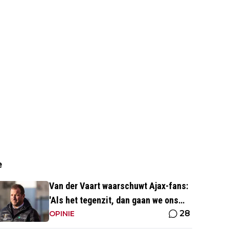
e
Van der Vaart waarschuwt Ajax-fans:
'Als het tegenzit, dan gaan we ons
28
aan hem ergeren'
OPINIE