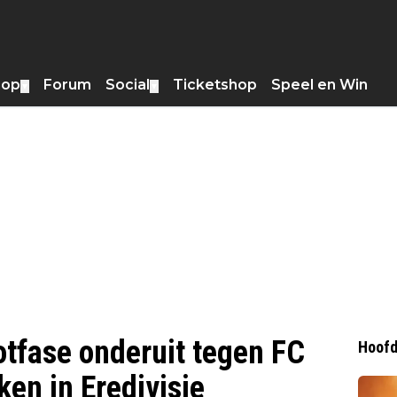
hop
Forum
Social
Ticketshop
Speel en Win
▼
▼
otfase onderuit tegen FC
Hoofd
ken in Eredivisie