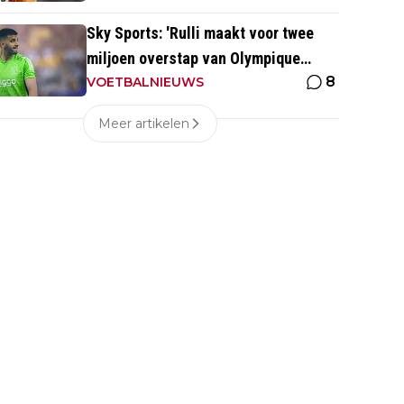
Sky Sports: 'Rulli maakt voor twee
miljoen overstap van Olympique
8
Marseille naar Manchester City'
VOETBALNIEUWS
Meer artikelen