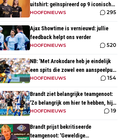
uitshirt: geïnspireerd op 9 iconische
295
momenten uit clubhistorie
HOOFDNIEUWS
Ajax Showtime is vernieuwd: jullie
feedback helpt ons verder
520
HOOFDNIEUWS
NB: 'Met Arokodare heb je eindelijk
een spits die zowel een aanspeelpunt
154
is als diepte heeft'
HOOFDNIEUWS
Brandt ziet belangrijke teamgenoot:
'Zo belangrijk om hier te hebben, hij
19
heeft je rug'
HOOFDNIEUWS
Brandt prijst bekritiseerde
teamgenoot: 'Geweldige