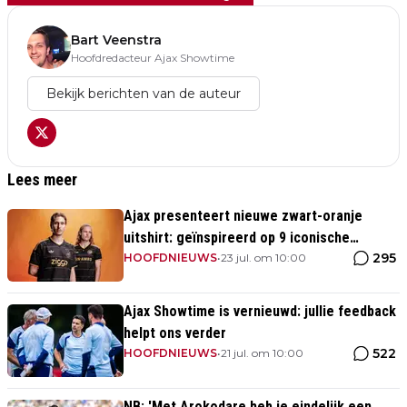
Bart Veenstra
Hoofdredacteur Ajax Showtime
Bekijk berichten van de auteur
Lees meer
Ajax presenteert nieuwe zwart-oranje
uitshirt: geïnspireerd op 9 iconische
295
momenten uit clubhistorie
HOOFDNIEUWS
•
23 jul. om 10:00
Ajax Showtime is vernieuwd: jullie feedback
helpt ons verder
522
HOOFDNIEUWS
•
21 jul. om 10:00
NB: 'Met Arokodare heb je eindelijk een