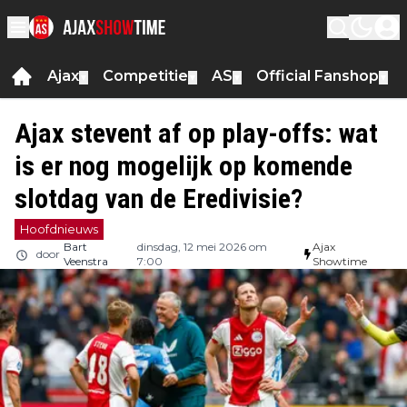
Ajax
Competitie
AS
Official Fanshop
▼
▼
▼
▼
Ajax stevent af op play-offs: wat
is er nog mogelijk op komende
slotdag van de Eredivisie?
Hoofdnieuws
Bart
dinsdag, 12 mei 2026 om
Ajax
door
Veenstra
7:00
Showtime