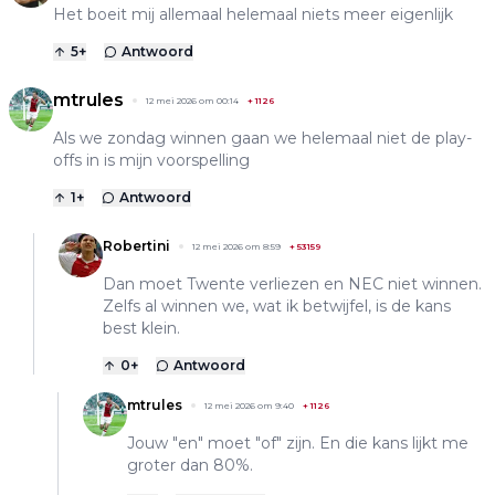
Het boeit mij allemaal helemaal niets meer eigenlijk
5
+
Antwoord
mtrules
12 mei 2026 om 00:14
+
1126
Als we zondag winnen gaan we helemaal niet de play-
offs in is mijn voorspelling
1
+
Antwoord
Robertini
12 mei 2026 om 8:59
+
53159
Dan moet Twente verliezen en NEC niet winnen.
Zelfs al winnen we, wat ik betwijfel, is de kans
best klein.
0
+
Antwoord
mtrules
12 mei 2026 om 9:40
+
1126
Jouw "en" moet "of" zijn. En die kans lijkt me
groter dan 80%.