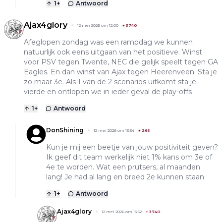
1
+
Antwoord
Ajax4glory
12 mei 2026 om 12:00
+
3740
Afeglopen zondag was een rampdag we kunnen
natuurlijk ook eens uitgaan van het positieve. Winst
voor PSV tegen Twente, NEC die gelijk speelt tegen GA
Eagles. En dan winst van Ajax tegen Heerenveen. Sta je
zo maar 3e. Als 1 van de 2 scenarios uitkomt sta je
vierde en ontlopen we in ieder geval de play-offs
1
+
Antwoord
DonShining
12 mei 2026 om 13:34
+
266
Kun je mij een beetje van jouw positiviteit geven?
Ik geef dit team werkelijk niet 1% kans om 3e of
4e te worden. Wat een prutsers, al maanden
lang! Je had al lang en breed 2e kunnen staan.
1
+
Antwoord
Ajax4glory
12 mei 2026 om 13:52
+
3740