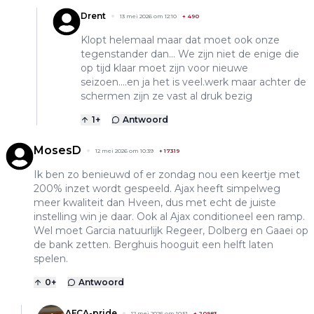
Drent
13 mei 2026 om 12:10
+
490
Klopt helemaal maar dat moet ook onze
tegenstander dan... We zijn niet de enige die
op tijd klaar moet zijn voor nieuwe
seizoen....en ja het is veel.werk maar achter de
schermen zijn ze vast al druk bezig
1
+
Antwoord
MosesD
12 mei 2026 om 10:39
+
17319
Ik ben zo benieuwd of er zondag nou een keertje met
200% inzet wordt gespeeld. Ajax heeft simpelweg
meer kwaliteit dan Hveen, dus met echt de juiste
instelling win je daar. Ook al Ajax conditioneel een ramp.
Wel moet Garcia natuurlijk Regeer, Dolberg en Gaaei op
de bank zetten. Berghuis hooguit een helft laten
spelen.
0
+
Antwoord
AFCA-pride
12 mei 2026 om 10:51
+
20983