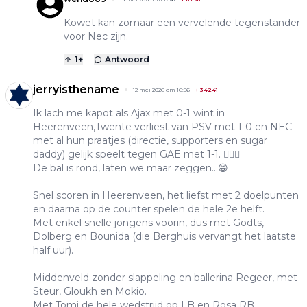
Kowet kan zomaar een vervelende tegenstander
voor Nec zijn.
1
+
Antwoord
jerryisthename
12 mei 2026 om 16:56
+
34241
Ik lach me kapot als Ajax met 0-1 wint in
Heerenveen,Twente verliest van PSV met 1-0 en NEC
met al hun praatjes (directie, supporters en sugar
daddy) gelijk speelt tegen GAE met 1-1. 👍🏼😂
De bal is rond, laten we maar zeggen...😁
Snel scoren in Heerenveen, het liefst met 2 doelpunten
en daarna op de counter spelen de hele 2e helft.
Met enkel snelle jongens voorin, dus met Godts,
Dolberg en Bounida (die Berghuis vervangt het laatste
half uur).
Middenveld zonder slappeling en ballerina Regeer, met
Steur, Gloukh en Mokio.
Met Tomi de hele wedstrijd op LB en Rosa RB.