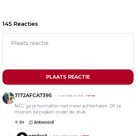
145 Reacties
PLAATS REACTIE
7172AFCA7395
12 mei 2026 om 19:05
+
13799
NEC ga je normaliter niet meer achterhalen. Of ze
moeten bezwijken onder de druk.
0
+
Antwoord
wendoo9
13 mei 2026 om 12:41
+
8798