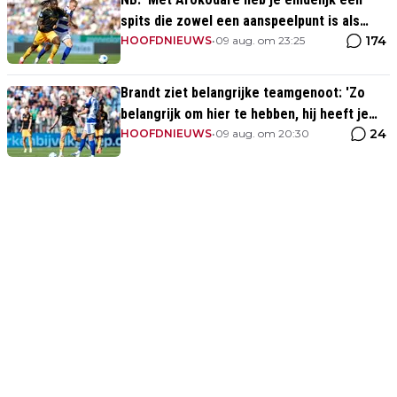
spits die zowel een aanspeelpunt is als
174
diepte heeft'
HOOFDNIEUWS
•
09 aug. om 23:25
Brandt ziet belangrijke teamgenoot: 'Zo
belangrijk om hier te hebben, hij heeft je
24
rug'
HOOFDNIEUWS
•
09 aug. om 20:30