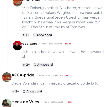
Met Dolberg voetbalt Ajax beter, moeten ze wel
de kansen afmaken. Weghorst prima voor laatste
15 min. Goede goal tegen Utrecht, maar verder
bracht hij helemaal niks. Regeer moet klaar zijn
op 6. Dan Steur of Itakura of Tomayasi.
1
+
Antwoord
goajaxgo
12 mei 2026 om 11:48
+
16229
Ik ben niet benieuwd want ik weet het antwoord
al.
2
+
Antwoord
AFCA-pride
12 mei 2026 om 9:13
+
20983
Dagje Volendam dan maar, altijd gezellig op de Dijk.
2
+
Antwoord
Henk de Vries
12 mei 2026 om 8:00
+
12921