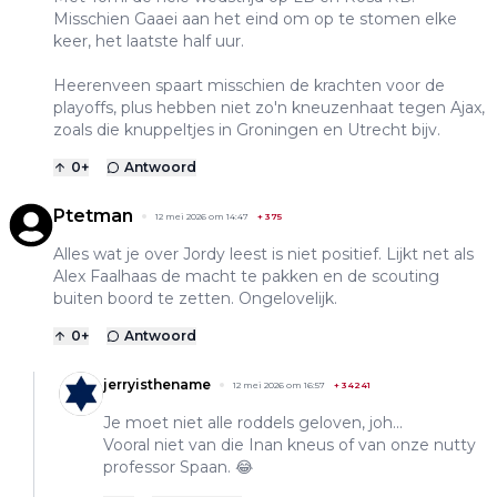
Misschien Gaaei aan het eind om op te stomen elke
keer, het laatste half uur.
Heerenveen spaart misschien de krachten voor de
playoffs, plus hebben niet zo'n kneuzenhaat tegen Ajax,
zoals die knuppeltjes in Groningen en Utrecht bijv.
0
+
Antwoord
Ptetman
12 mei 2026 om 14:47
+
375
Alles wat je over Jordy leest is niet positief. Lijkt net als
Alex Faalhaas de macht te pakken en de scouting
buiten boord te zetten. Ongelovelijk.
0
+
Antwoord
jerryisthename
12 mei 2026 om 16:57
+
34241
Je moet niet alle roddels geloven, joh...
Vooral niet van die Inan kneus of van onze nutty
professor Spaan. 😂