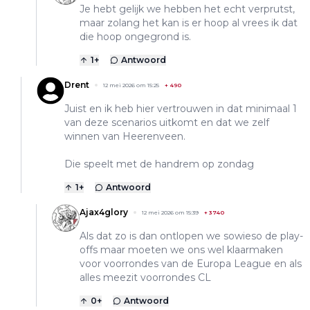
Je hebt gelijk we hebben het echt verprutst,
maar zolang het kan is er hoop al vrees ik dat
die hoop ongegrond is.
1
+
Antwoord
Drent
12 mei 2026 om 15:25
+
490
Juist en ik heb hier vertrouwen in dat minimaal 1
van deze scenarios uitkomt en dat we zelf
winnen van Heerenveen.
Die speelt met de handrem op zondag
1
+
Antwoord
Ajax4glory
12 mei 2026 om 15:39
+
3740
Als dat zo is dan ontlopen we sowieso de play-
offs maar moeten we ons wel klaarmaken
voor voorrondes van de Europa League en als
alles meezit voorrondes CL
0
+
Antwoord