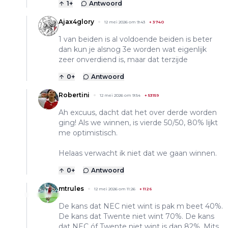
1
+
Antwoord
Ajax4glory
12 mei 2026 om 9:43
+
3740
1 van beiden is al voldoende beiden is beter
dan kun je alsnog 3e worden wat eigenlijk
zeer onverdiend is, maar dat terzijde
0
+
Antwoord
Robertini
12 mei 2026 om 9:54
+
53159
Ah excuus, dacht dat het over derde worden
ging! Als we winnen, is vierde 50/50, 80% lijkt
me optimistisch.
Helaas verwacht ik niet dat we gaan winnen.
0
+
Antwoord
mtrules
12 mei 2026 om 11:26
+
1126
De kans dat NEC niet wint is pak m beet 40%.
De kans dat Twente niet wint 70%. De kans
dat NEC óf Twente niet wint is dan 82%. Mits