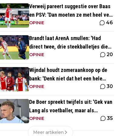
Verweij pareert suggestie over Baas
en PSV: 'Dan moeten ze met heel veel
46
geld over de brug komen'
OPINIE
Brandt laat ArenA smullen: 'Had
direct twee, drie steekballetjes die
20
gewoon perfect waren'
OPINIE
Wijndal houdt zomeraankoop op de
bank: 'Denk niet dat het een hele
30
goede verdediger is'
OPINIE
De Boer spreekt twijfels uit: 'Gek van
Lang als voetballer, maar als
35
persoonlijkheid niet'
OPINIE
Meer artikelen