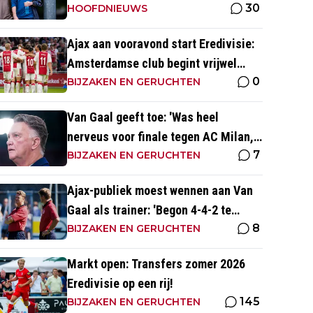
30
HOOFDNIEUWS
Ajax aan vooravond start Eredivisie:
Amsterdamse club begint vrijwel
0
altijd met zege
BIJZAKEN EN GERUCHTEN
Van Gaal geeft toe: 'Was heel
nerveus voor finale tegen AC Milan,
7
wist dat ze zich zouden aanpassen'
BIJZAKEN EN GERUCHTEN
Ajax-publiek moest wennen aan Van
Gaal als trainer: 'Begon 4-4-2 te
8
spelen, vloeken in de kerk'
BIJZAKEN EN GERUCHTEN
Markt open: Transfers zomer 2026
Eredivisie op een rij!
145
BIJZAKEN EN GERUCHTEN