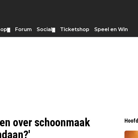
hop
Forum
Social
Ticketshop
Speel en Win
▼
▼
hten over schoonmaak
Hoofd
ndaan?'