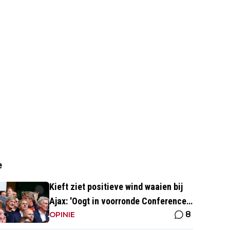
e
Kieft ziet positieve wind waaien bij
Ajax: 'Oogt in voorronde Conference
8
League fris en energiek'
OPINIE