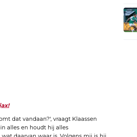
jax!
komt dat vandaan?', vraagt Klaassen
in alles en houdt hij alles
wat daarvan waar is. Volgens mij is hij