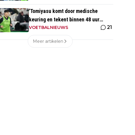
'Tomiyasu komt door medische
keuring en tekent binnen 48 uur
21
contract bij nieuwe club'
VOETBALNIEUWS
Meer artikelen