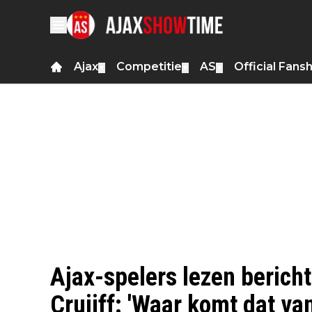
Ajax
Competitie
AS
Official Fans
▼
▼
▼
Ajax-spelers lezen beric
Cruijff: 'Waar komt dat va