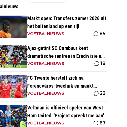
alnieuws
Markt open: Transfers zomer 2026 uit
het buitenland op een rij!
85
VOETBALNIEUWS
Ajax-getint SC Cambuur kent
dramatische rentree in Eredivisie en
18
krijgt pak slaag in eigen huis
VOETBALNIEUWS
FC Twente herstelt zich na
Ferencváros-tweeluik en maakt
22
gehakt van Slowaakse opponent
VOETBALNIEUWS
Veltman is officieel speler van West
Ham United: 'Project spreekt me aan'
67
VOETBALNIEUWS