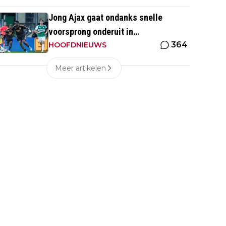
Jong Ajax gaat ondanks snelle
voorsprong onderuit in
364
seizoensopener tegen FC Dordrecht
HOOFDNIEUWS
Meer artikelen