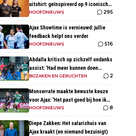
uitshirt: geïnspireerd op 9 iconische
295
momenten uit clubhistorie
HOOFDNIEUWS
Ajax Showtime is vernieuwd: jullie
feedback helpt ons verder
516
HOOFDNIEUWS
Abdalla kritisch op zichzelf ondanks
assist: 'Had meer kunnen doen
2
dichtbij de goal'
BIJZAKEN EN GERUCHTEN
Monserrate maakte bewuste keuze
voor Ajax: 'Het past goed bij hoe ik
8
naar voetbal kijk’
HOOFDNIEUWS
Diepe Zakken: Het salarishuis van
Ajax kraakt (en niemand bezuinigt)