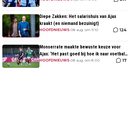
Diepe Zakken: Het salarishuis van Ajax
kraakt (en niemand bezuinigt)
124
HOOFDNIEUWS
•
08 aug. om 11:10
Monserrate maakte bewuste keuze voor
Ajax: 'Het past goed bij hoe ik naar voetbal
17
kijk’
HOOFDNIEUWS
•
08 aug. om 8:00