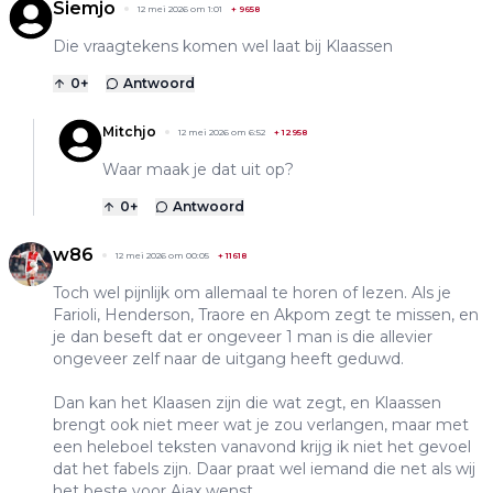
Siemjo
12 mei 2026 om 1:01
+
9658
Die vraagtekens komen wel laat bij Klaassen
0
+
Antwoord
Mitchjo
12 mei 2026 om 6:52
+
12958
Waar maak je dat uit op?
0
+
Antwoord
w86
12 mei 2026 om 00:05
+
11618
Toch wel pijnlijk om allemaal te horen of lezen. Als je
Farioli, Henderson, Traore en Akpom zegt te missen, en
je dan beseft dat er ongeveer 1 man is die allevier
ongeveer zelf naar de uitgang heeft geduwd.
Dan kan het Klaasen zijn die wat zegt, en Klaassen
brengt ook niet meer wat je zou verlangen, maar met
een heleboel teksten vanavond krijg ik niet het gevoel
dat het fabels zijn. Daar praat wel iemand die net als wij
het beste voor Ajax wenst.