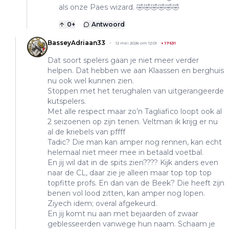
als onze Paes wizard. 🤣🤣🤣🤣🤣🤣
0
+
Antwoord
BasseyAdriaan33
12 mei 2026 om 12:01
+
17631
Dat soort spelers gaan je niet meer verder
helpen. Dat hebben we aan Klaassen en berghuis
nu ook wel kunnen zien.
Stoppen met het terughalen van uitgerangeerde
kutspelers.
Met alle respect maar zo’n Tagliafico loopt ook al
2 seizoenen op zijn tenen. Veltman ik krijg er nu
al de kriebels van pffff
Tadic? Die man kan amper nog rennen, kan echt
helemaal niet meer mee in betaald voetbal.
En jij wil dat in de spits zien???? Kijk anders even
naar de CL, daar zie je alleen maar top top top
topfitte profs. En dan van de Beek? Die heeft zijn
benen vol lood zitten, kan amper nog lopen.
Ziyech idem; overal afgekeurd.
En jij komt nu aan met bejaarden of zwaar
geblesseerden vanwege hun naam. Schaam je