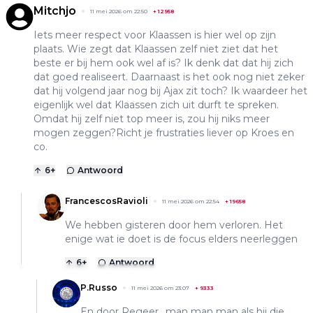
Mitchjo
11 mei 2026 om 22:50
+
12958
Iets meer respect voor Klaassen is hier wel op zijn
plaats. Wie zegt dat Klaassen zelf niet ziet dat het
beste er bij hem ook wel af is? Ik denk dat dat hij zich
dat goed realiseert. Daarnaast is het ook nog niet zeker
dat hij volgend jaar nog bij Ajax zit toch? Ik waardeer het
eigenlijk wel dat Klaassen zich uit durft te spreken.
Omdat hij zelf niet top meer is, zou hij niks meer
mogen zeggen?Richt je frustraties liever op Kroes en
co.
6
+
Antwoord
FrancescosRavioli
11 mei 2026 om 22:54
+
19658
We hebben gisteren door hem verloren. Het
enige wat ie doet is de focus elders neerleggen
6
+
Antwoord
P.Russo
11 mei 2026 om 23:07
+
9333
En door Regeer.. man man man als hij die