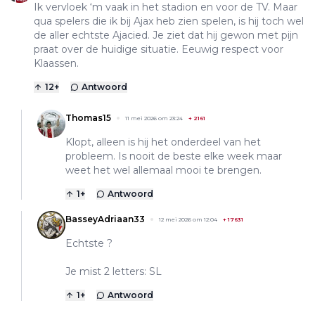
Ik vervloek ‘m vaak in het stadion en voor de TV. Maar
qua spelers die ik bij Ajax heb zien spelen, is hij toch wel
de aller echtste Ajacied. Je ziet dat hij gewon met pijn
praat over de huidige situatie. Eeuwig respect voor
Klaassen.
12
+
Antwoord
Thomas15
11 mei 2026 om 23:24
+
2161
Klopt, alleen is hij het onderdeel van het
probleem. Is nooit de beste elke week maar
weet het wel allemaal mooi te brengen.
1
+
Antwoord
BasseyAdriaan33
12 mei 2026 om 12:04
+
17631
Echtste ?
Je mist 2 letters: SL
1
+
Antwoord