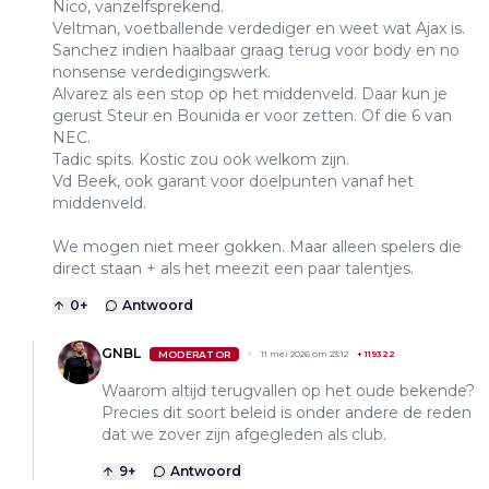
Nico, vanzelfsprekend.
Veltman, voetballende verdediger en weet wat Ajax is.
Sanchez indien haalbaar graag terug voor body en no
nonsense verdedigingswerk.
Alvarez als een stop op het middenveld. Daar kun je
gerust Steur en Bounida er voor zetten. Of die 6 van
NEC.
Tadic spits. Kostic zou ook welkom zijn.
Vd Beek, ook garant voor doelpunten vanaf het
middenveld.
We mogen niet meer gokken. Maar alleen spelers die
direct staan + als het meezit een paar talentjes.
0
+
Antwoord
GNBL
MODERATOR
11 mei 2026 om 23:12
+
119322
Waarom altijd terugvallen op het oude bekende?
Precies dit soort beleid is onder andere de reden
dat we zover zijn afgegleden als club.
9
+
Antwoord