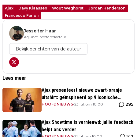
Ajax
Davy Klaassen
Wout Weghorst
Jordan Henderson
Francesco Farioli
Jesse ter Haar
Adjunct-hoofdredacteur
Bekijk berichten van de auteur
Lees meer
Ajax presenteert nieuwe zwart-oranje
uitshirt: geïnspireerd op 9 iconische
295
momenten uit clubhistorie
HOOFDNIEUWS
•
23 jul. om 10:00
Ajax Showtime is vernieuwd: jullie feedback
helpt ons verder
517
HOOFDNIEUWS
•
21 jul. om 10:00