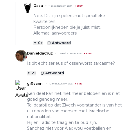
Gaza
11 mei 2026 om 23:14
+
6897
Nee. Dit zijn spelers met specifieke
kwaliteiten.
Persoonlijkheden die je juist mist.
Allemaal aanvoerders.
0
+
Antwoord
DanieldaCruz
12 mei 2026 om 5:26
+
6354
Is dit echt serieus of ossenworst sarcasme?
2
+
Antwoord
gi0vanni
12 mei 2026 om 6:26
+
9415
Een deel kan het niet meer belopen en is niet
goed genoeg meer.
Tel daarbij op dat Ziyech voorstander is van het
uitmoorden van mensen met Israelische
nationaliteit.
Hij en Tadic te traag en te oud zijn.
Sanchez niet voor Ajax wou voetballen en