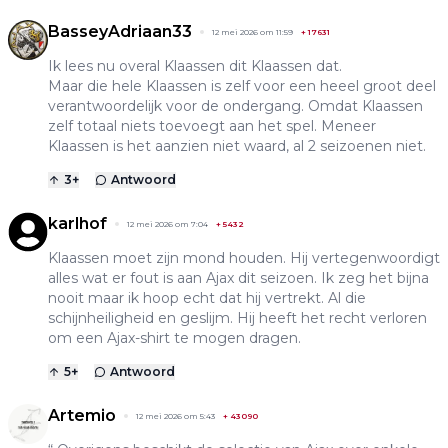
BasseyAdriaan33
12 mei 2026 om 11:59
+
17631
Ik lees nu overal Klaassen dit Klaassen dat.
Maar die hele Klaassen is zelf voor een heeel groot deel
verantwoordelijk voor de ondergang. Omdat Klaassen
zelf totaal niets toevoegt aan het spel. Meneer
Klaassen is het aanzien niet waard, al 2 seizoenen niet.
3
+
Antwoord
karlhof
12 mei 2026 om 7:04
+
5432
Klaassen moet zijn mond houden. Hij vertegenwoordigt
alles wat er fout is aan Ajax dit seizoen. Ik zeg het bijna
nooit maar ik hoop echt dat hij vertrekt. Al die
schijnheiligheid en geslijm. Hij heeft het recht verloren
om een Ajax-shirt te mogen dragen.
5
+
Antwoord
Artemio
12 mei 2026 om 5:43
+
43090