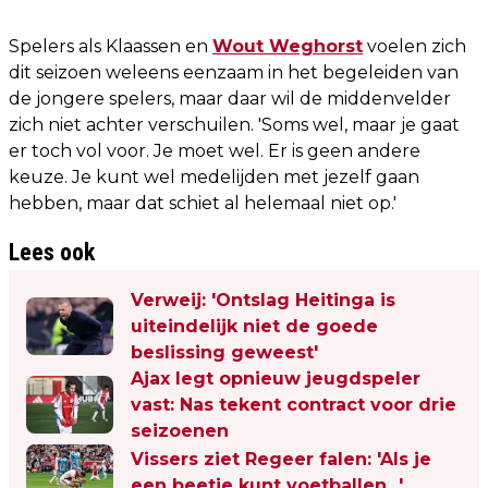
Spelers als Klaassen en
Wout Weghorst
voelen zich
dit seizoen weleens eenzaam in het begeleiden van
de jongere spelers, maar daar wil de middenvelder
zich niet achter verschuilen. 'Soms wel, maar je gaat
er toch vol voor. Je moet wel. Er is geen andere
keuze. Je kunt wel medelijden met jezelf gaan
hebben, maar dat schiet al helemaal niet op.'
Lees ook
Verweij: 'Ontslag Heitinga is
uiteindelijk niet de goede
beslissing geweest'
Ajax legt opnieuw jeugdspeler
vast: Nas tekent contract voor drie
seizoenen
Vissers ziet Regeer falen: 'Als je
een beetje kunt voetballen...'