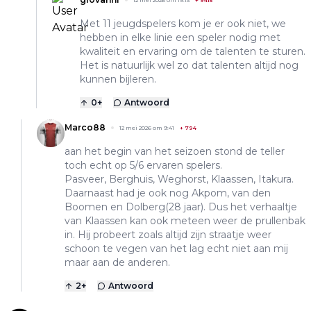
12 mei 2026 om 19:13
+
9415
Met 11 jeugdspelers kom je er ook niet, we
hebben in elke linie een speler nodig met
kwaliteit en ervaring om de talenten te sturen.
Het is natuurlijk wel zo dat talenten altijd nog
kunnen bijleren.
0
+
Antwoord
Marco88
12 mei 2026 om 9:41
+
794
aan het begin van het seizoen stond de teller
toch echt op 5/6 ervaren spelers.
Pasveer, Berghuis, Weghorst, Klaassen, Itakura.
Daarnaast had je ook nog Akpom, van den
Boomen en Dolberg(28 jaar). Dus het verhaaltje
van Klaassen kan ook meteen weer de prullenbak
in. Hij probeert zoals altijd zijn straatje weer
schoon te vegen van het lag echt niet aan mij
maar aan de anderen.
2
+
Antwoord