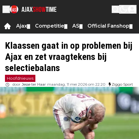
Ajax
Competitie
AS
Official Fanshop
▼
▼
▼
▼
Klaassen gaat in op problemen bij
Ajax en zet vraagtekens bij
selectiebalans
Hoofdnieuws
door
Jesse ter Haar
maandag, 11 mei 2026 om 22:20
Ziggo Sport