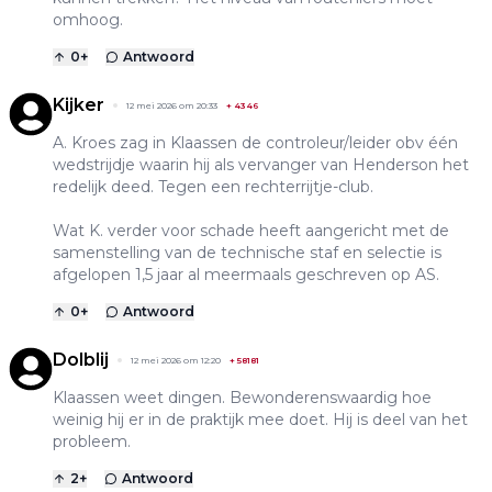
omhoog.
0
+
Antwoord
Kijker
12 mei 2026 om 20:33
+
4346
A. Kroes zag in Klaassen de controleur/leider obv één
wedstrijdje waarin hij als vervanger van Henderson het
redelijk deed. Tegen een rechterrijtje-club.
Wat K. verder voor schade heeft aangericht met de
samenstelling van de technische staf en selectie is
afgelopen 1,5 jaar al meermaals geschreven op AS.
0
+
Antwoord
Dolblij
12 mei 2026 om 12:20
+
58181
Klaassen weet dingen. Bewonderenswaardig hoe
weinig hij er in de praktijk mee doet. Hij is deel van het
probleem.
2
+
Antwoord