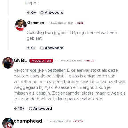
kapot
0
+
Antwoord
Klemmen
12 mei 2026 om 12:27
+
3252
Gelukkig ben jij geen TD, mijn hemel wat een
geblaat
0
+
Antwoord
GNBL
MODERATOR
11 mei 2026 om 22:58
+
119322
Verschrikkelijke voetballer. Elke aanval stokt als deze
houten klaas de bal krijgt. Helaas is enige vorm van
zelfreflectie hem vreemd, anders was hij uit zichzelf wel
weggegaan bij Ajax. Klaassen en Berghuis kun je
missen als kiespijn. Zogenaamde leiders, maar o wee als
je ze op de bank zet, dan gaan ze saboteren.
10
+
Antwoord
champhead
11 mei 2026 om 22:53
+
17370