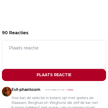
90 Reacties
PLAATS REACTIE
Evil-phantoom
13 mei 2026 om 11:23
+
3644
Hoe kan de selectie in belans zijn met spelers als
Klaassen, Berghuis en Weghorst die zelf de kar niet
kunnen trekken? Het niveau van routeniers moet