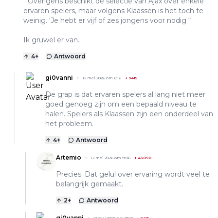
“ Overigens beschikt de selectie van Ajax over enkele
ervaren spelers, maar volgens Klaassen is het toch te
weinig. 'Je hebt er vijf of zes jongens voor nodig “
Ik gruwel er van.
4
+
Antwoord
gi0vanni
12 mei 2026 om 6:16
+
9415
De grap is dat ervaren spelers al lang niet meer
goed genoeg zijn om een bepaald niveau te
halen. Spelers als Klaassen zijn een onderdeel van
het probleem.
4
+
Antwoord
Artemio
12 mei 2026 om 9:06
+
43090
Precies. Dat gelul over ervaring wordt veel te
belangrijk gemaakt.
2
+
Antwoord
gi0vanni