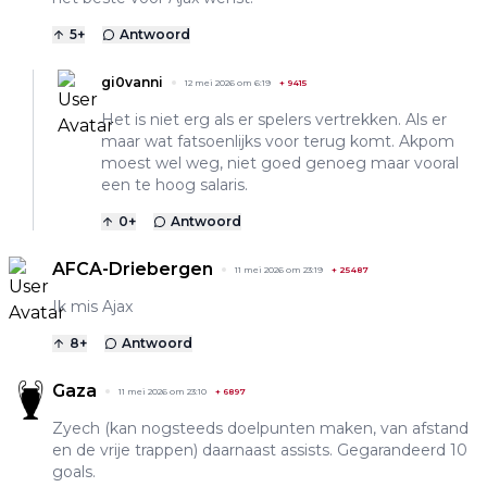
5
+
Antwoord
gi0vanni
12 mei 2026 om 6:19
+
9415
Het is niet erg als er spelers vertrekken. Als er
maar wat fatsoenlijks voor terug komt. Akpom
moest wel weg, niet goed genoeg maar vooral
een te hoog salaris.
0
+
Antwoord
AFCA-Driebergen
11 mei 2026 om 23:19
+
25487
Ik mis Ajax
8
+
Antwoord
Gaza
11 mei 2026 om 23:10
+
6897
Zyech (kan nogsteeds doelpunten maken, van afstand
en de vrije trappen) daarnaast assists. Gegarandeerd 10
goals.