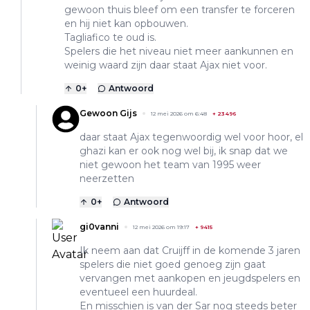
gewoon thuis bleef om een transfer te forceren
en hij niet kan opbouwen.
Tagliafico te oud is.
Spelers die het niveau niet meer aankunnen en
weinig waard zijn daar staat Ajax niet voor.
0
+
Antwoord
Gewoon Gijs
12 mei 2026 om 6:48
+
23496
daar staat Ajax tegenwoordig wel voor hoor, el
ghazi kan er ook nog wel bij, ik snap dat we
niet gewoon het team van 1995 weer
neerzetten
0
+
Antwoord
gi0vanni
12 mei 2026 om 19:17
+
9415
Ik neem aan dat Cruijff in de komende 3 jaren
spelers die niet goed genoeg zijn gaat
vervangen met aankopen en jeugdspelers en
eventueel een huurdeal.
En misschien is van der Sar nog steeds beter