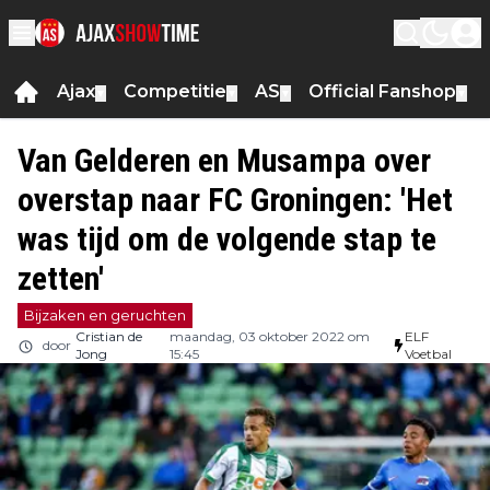
Ajax
Competitie
AS
Official Fanshop
▼
▼
▼
▼
Van Gelderen en Musampa over
overstap naar FC Groningen: 'Het
was tijd om de volgende stap te
zetten'
Bijzaken en geruchten
Cristian de
maandag, 03 oktober 2022 om
ELF
door
Jong
15:45
Voetbal