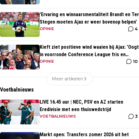
'Ervaring en winnaarsmentaliteit Brandt en Ter
Stegen moeten Ajax er weer bovenop helpen'
4
OPINIE
Kieft ziet positieve wind waaien bij Ajax: 'Oogt
in voorronde Conference League fris en
10
energiek'
OPINIE
Meer artikelen
Voetbalnieuws
LIVE 16.45 uur | NEC, PSV en AZ starten
Eredivisie met een thuiswedstrijd
3
VOETBALNIEUWS
Markt open: Transfers zomer 2026 uit het