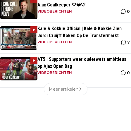
Ajax Goalkeeper 🤍❤️🤍
0
VIDEOBERICHTEN
Kale & Kokkie Official | Kale & Kokkie Zien
Jordi Cruijff Koken Op De Transfermarkt
7
VIDEOBERICHTEN
AT5 | Supporters weer ouderwets ambitieus
op Ajax Open Dag
0
VIDEOBERICHTEN
Meer artikelen