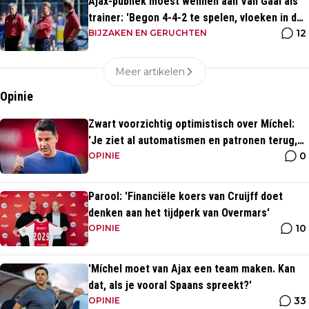
Ajax-publiek moest wennen aan Van Gaal als
trainer: 'Begon 4-4-2 te spelen, vloeken in de
12
kerk'
BIJZAKEN EN GERUCHTEN
Meer artikelen
Opinie
Zwart voorzichtig optimistisch over Míchel:
'Je ziet al automatismen en patronen terug,
0
maar...'
OPINIE
Parool: 'Financiële koers van Cruijff doet
denken aan het tijdperk van Overmars'
10
OPINIE
'Míchel moet van Ajax een team maken. Kan
dat, als je vooral Spaans spreekt?'
33
OPINIE