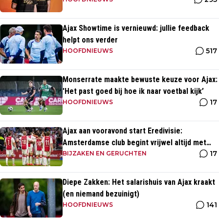
momenten uit clubhistorie
Ajax Showtime is vernieuwd: jullie feedback
helpt ons verder
517
HOOFDNIEUWS
Monserrate maakte bewuste keuze voor Ajax:
'Het past goed bij hoe ik naar voetbal kijk’
17
HOOFDNIEUWS
Ajax aan vooravond start Eredivisie:
Amsterdamse club begint vrijwel altijd met
17
zege
BIJZAKEN EN GERUCHTEN
Diepe Zakken: Het salarishuis van Ajax kraakt
(en niemand bezuinigt)
141
HOOFDNIEUWS