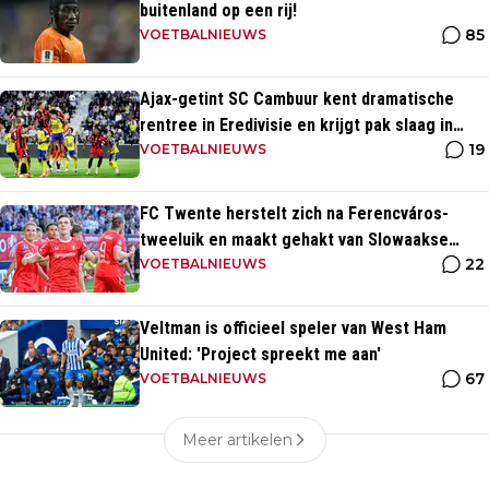
buitenland op een rij!
85
VOETBALNIEUWS
Ajax-getint SC Cambuur kent dramatische
rentree in Eredivisie en krijgt pak slaag in
19
eigen huis
VOETBALNIEUWS
FC Twente herstelt zich na Ferencváros-
tweeluik en maakt gehakt van Slowaakse
22
opponent
VOETBALNIEUWS
Veltman is officieel speler van West Ham
United: 'Project spreekt me aan'
67
VOETBALNIEUWS
Meer artikelen