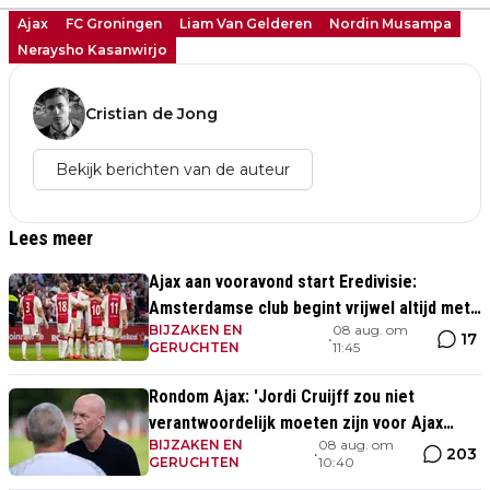
Ajax
FC Groningen
Liam Van Gelderen
Nordin Musampa
Neraysho Kasanwirjo
Cristian de Jong
Bekijk berichten van de auteur
Lees meer
Ajax aan vooravond start Eredivisie:
Amsterdamse club begint vrijwel altijd met
BIJZAKEN EN
08 aug. om
zege
17
•
GERUCHTEN
11:45
Rondom Ajax: 'Jordi Cruijff zou niet
verantwoordelijk moeten zijn voor Ajax
BIJZAKEN EN
08 aug. om
Vrouwen'
203
•
GERUCHTEN
10:40