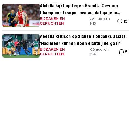
Abdalla kijkt op tegen Brandt: 'Gewoon
Champions League-niveau, dat ga je in
BIJZAKEN EN
08 aug. om
wedstrijden ook zien'
15
•
GERUCHTEN
9:15
Abdalla kritisch op zichzelf ondanks assist:
'Had meer kunnen doen dichtbij de goal'
BIJZAKEN EN
08 aug. om
5
•
GERUCHTEN
8:45