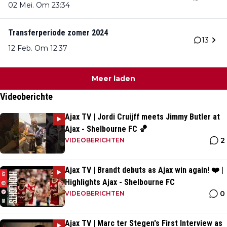
02 Mei. Om 23:34
Transferperiode zomer 2024
13
12 Feb. Om 12:37
Meer laden
Videoberichte
Ajax TV | Jordi Cruijff meets Jimmy Butler at
Ajax - Shelbourne FC 🏀
2
VIDEOBERICHTEN
Ajax TV | Brandt debuts as Ajax win again! ❤️ |
Highlights Ajax - Shelbourne FC
0
VIDEOBERICHTEN
Ajax TV | Marc ter Stegen's First Interview as