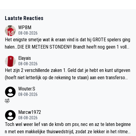
Laatste Reacties
WPBM
08-08-2026
Het enigste smetje wat ik eraan vind is dat hij GROTE spelers ging
halen...DIE ER METEEN STONDEN!! Brandt heeft nog geen 1 volle
dige helft gespeeld, Ter Stegen, Henrique en Leo ook niet! Zo star
Elayais
ten we de competitie alweer met dezelfde 11 van vorig jaar en ku
08-08-2026
n je zo weer tegen een zeperd aanlopen!
Het zijn 2 verschillende zaken 1. Geld dat je hebt en kunt uitgeven
(hoeft niet letterlijk op de rekening te staan) aan een transfersom
bijvoorbeeld. 2. Je budget voor een jaar, oftewel inkomsten vs. uit
Wouter.S
gaven. Hier zat het probleem. Omdat de uitgaven (salaris + afschrij
08-08-2026
vingen) te hoog waren draaide je structureel verlies, zeker wanne
🤣
er de CL niet gehaald werd en/of geen speler voor grote bedrage
Marcw1972
n verkocht werd. Ajax kan wel 2/3 jaar een flink verlies lijden, maar
08-08-2026
natuurlijk niet structureel want dan heb je ook echt geen geld mee
Toch wel weer lief van de knvb om psv, nec en az te laten beginne
r om iets te kopen.
n met een makkelijke thuiswedstrijd, zodat ze lekker in het ritme k