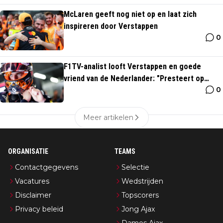
McLaren geeft nog niet op en laat zich
inspireren door Verstappen
0
F1TV-analist looft Verstappen en goede
vriend van de Nederlander: "Presteert op
0
ongelooflijk niveau"
Meer artikelen
ORGANISATIE
TEAMS
Contactgegevens
Selectie
Vacatures
Wedstrijden
Disclaimer
Topscorers
Privacy beleid
Jong Ajax
Dames Ajax