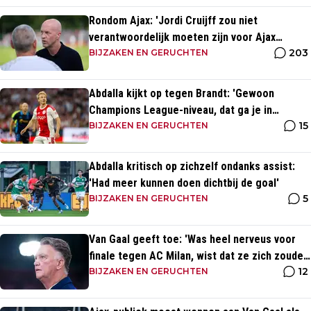
Rondom Ajax: 'Jordi Cruijff zou niet
verantwoordelijk moeten zijn voor Ajax
203
Vrouwen'
BIJZAKEN EN GERUCHTEN
Abdalla kijkt op tegen Brandt: 'Gewoon
Champions League-niveau, dat ga je in
15
wedstrijden ook zien'
BIJZAKEN EN GERUCHTEN
Abdalla kritisch op zichzelf ondanks assist:
'Had meer kunnen doen dichtbij de goal'
5
BIJZAKEN EN GERUCHTEN
Van Gaal geeft toe: 'Was heel nerveus voor
finale tegen AC Milan, wist dat ze zich zouden
12
aanpassen'
BIJZAKEN EN GERUCHTEN