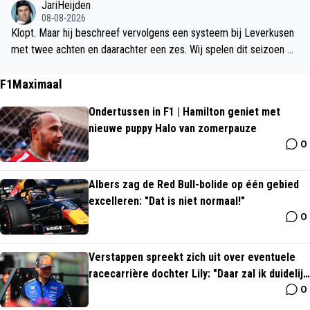
JariHeijden
08-08-2026
Klopt. Maar hij beschreef vervolgens een systeem bij Leverkusen
met twee achten en daarachter een zes. Wij spelen dit seizoen m
et de punt naar voren. Maar of hij nu als half of als nr.10 gaat spele
n, hij zal succesvol zijn. Veel positiewisselingen.
F1Maximaal
Ondertussen in F1 | Hamilton geniet met
nieuwe puppy Halo van zomerpauze
0
Albers zag de Red Bull-bolide op één gebied
excelleren: "Dat is niet normaal!"
0
Verstappen spreekt zich uit over eventuele
racecarrière dochter Lily: "Daar zal ik duidelijk
0
in zijn"