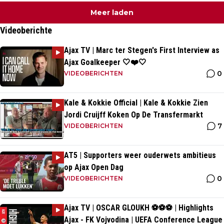
Meer laden
Videoberichte
Ajax TV | Marc ter Stegen's First Interview as
Ajax Goalkeeper 🤍❤️🤍
0
VIDEOBERICHTEN
Kale & Kokkie Official | Kale & Kokkie Zien
Jordi Cruijff Koken Op De Transfermarkt
7
VIDEOBERICHTEN
AT5 | Supporters weer ouderwets ambitieus
op Ajax Open Dag
0
VIDEOBERICHTEN
Ajax TV | OSCAR GLOUKH ⚽️⚽️⚽️ | Highlights
Ajax - FK Vojvodina | UEFA Conference League