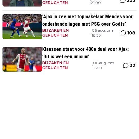
233
•
GERUCHTEN
21:00
'Ajax in zee met topmakelaar Mendes voor
onderhandelingen met PSG over Godts'
BIJZAKEN EN
06 aug. om
108
•
GERUCHTEN
18:35
Klaassen staat voor 400e duel voor Ajax:
'Dit is wel een unicum'
BIJZAKEN EN
06 aug. om
32
•
GERUCHTEN
16:50