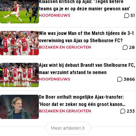
Klaassen kritisch op Ajax: 'Tegen betere
teams ga je er op deze manier gewoon aan'
51
HOOFDNIEUWS
Wie was jouw Man of the Match tijdens de 3-1
overwinning van Ajax op Shelbourne FC?
28
BIJZAKEN EN GERUCHTEN
Ajax wint bij debuut Brandt van Shelbourne FC,
maar verzuimt afstand te nemen
3866
HOOFDNIEUWS
De Boer onthult mogelijke Ajax-transfer:
'Hoor dat er zeker nog één groot kanon
233
aankomt'
BIJZAKEN EN GERUCHTEN
Meer artikelen