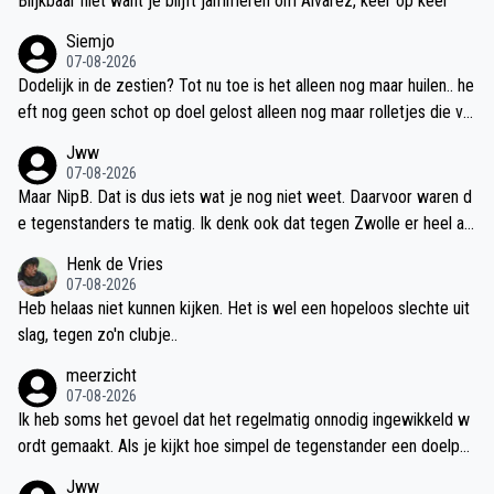
Blijkbaar niet want je blijft jammeren om Alvarez, keer op keer
Siemjo
07-08-2026
Dodelijk in de zestien? Tot nu toe is het alleen nog maar huilen.. he
eft nog geen schot op doel gelost alleen nog maar rolletjes die ve
r naast gingen. Presterrt nog minder dan Dolberg
Jww
07-08-2026
Maar NipB. Dat is dus iets wat je nog niet weet. Daarvoor waren d
e tegenstanders te matig. Ik denk ook dat tegen Zwolle er heel an
dere spelers in zullen staan. En dat het nog traag gaat is ook logisc
Henk de Vries
h. Het moet nog verder worden geautomatiseerd. Denk dat als je
07-08-2026
over 2 maanden het opnieuw bekijkt dat het spel al veel sneller zal
Heb helaas niet kunnen kijken. Het is wel een hopeloos slechte uit
gaan. Alleen moet je in de tussentijd geen punten laten liggen.
slag, tegen zo'n clubje..
meerzicht
07-08-2026
Ik heb soms het gevoel dat het regelmatig onnodig ingewikkeld w
ordt gemaakt. Als je kijkt hoe simpel de tegenstander een doelpun
t maakt, dan lijkt het bij Ajax er soms ol of er hogere wiskunde aan
Jww