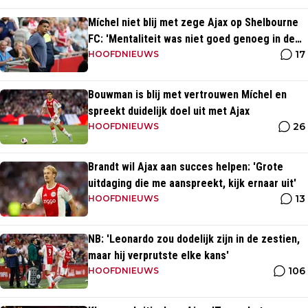
Míchel niet blij met zege Ajax op Shelbourne
FC: 'Mentaliteit was niet goed genoeg in de
17
slotfase'
HOOFDNIEUWS
Bouwman is blij met vertrouwen Míchel en
spreekt duidelijk doel uit met Ajax
26
HOOFDNIEUWS
Brandt wil Ajax aan succes helpen: 'Grote
uitdaging die me aanspreekt, kijk ernaar uit'
13
HOOFDNIEUWS
NB: 'Leonardo zou dodelijk zijn in de zestien,
maar hij verprutste elke kans'
106
HOOFDNIEUWS