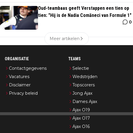
Oud-teambaas geeft Verstappen een tien op
tien: "Hij is de Nadia Comăneci van Formule 1"
0
Meer artikelen
ORGANISATIE
TEAMS
Contactgegevens
Selectie
Vacatures
Wedstrijden
Disclaimer
Topscorers
Privacy beleid
Jong Ajax
Dames Ajax
Ajax O19
Ajax O17
Ajax O16