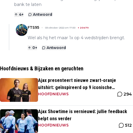
bank te laten
4
+
Antwoord
FTS95
03 oktober 2022 om 17:00
+
20479
Wel als hij het maar 1x op 4 wedstrijden brengt.
0
+
Antwoord
Hoofdnieuws & Bijzaken en geruchten
Ajax presenteert nieuwe zwart-oranje
uitshirt: geïnspireerd op 9 iconische
294
momenten uit clubhistorie
HOOFDNIEUWS
Ajax Showtime is vernieuwd: jullie feedback
helpt ons verder
512
HOOFDNIEUWS