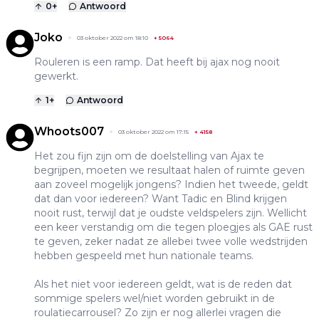
0
+
Antwoord
Joko
03 oktober 2022 om 18:10
+
5064
Rouleren is een ramp. Dat heeft bij ajax nog nooit
gewerkt.
1
+
Antwoord
Whoots007
03 oktober 2022 om 17:15
+
4158
Het zou fijn zijn om de doelstelling van Ajax te
begrijpen, moeten we resultaat halen of ruimte geven
aan zoveel mogelijk jongens? Indien het tweede, geldt
dat dan voor iedereen? Want Tadic en Blind krijgen
nooit rust, terwijl dat je oudste veldspelers zijn. Wellicht
een keer verstandig om die tegen ploegjes als GAE rust
te geven, zeker nadat ze allebei twee volle wedstrijden
hebben gespeeld met hun nationale teams.
Als het niet voor iedereen geldt, wat is de reden dat
sommige spelers wel/niet worden gebruikt in de
roulatiecarrousel? Zo zijn er nog allerlei vragen die