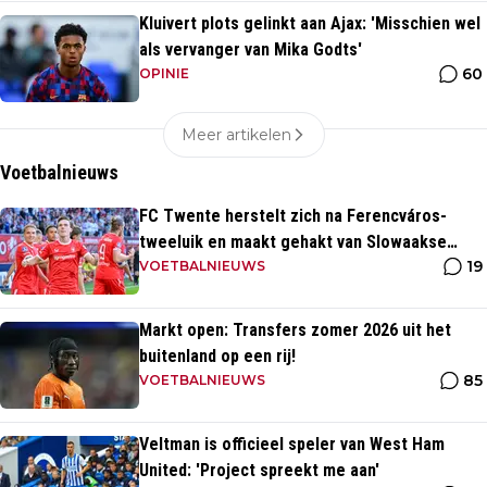
Kluivert plots gelinkt aan Ajax: 'Misschien wel
als vervanger van Mika Godts'
60
OPINIE
Meer artikelen
Voetbalnieuws
FC Twente herstelt zich na Ferencváros-
tweeluik en maakt gehakt van Slowaakse
19
opponent
VOETBALNIEUWS
Markt open: Transfers zomer 2026 uit het
buitenland op een rij!
85
VOETBALNIEUWS
Veltman is officieel speler van West Ham
United: 'Project spreekt me aan'