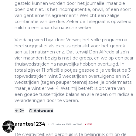
gesteld kunnen worden door het journaille, maar die
doen dat niet. Is het incompetentie, onwil, of een soort
van gentlemen's agreement? Wellicht een zalige
combinatie van die drie. Zeker de Telegraaf is opvallend
mild na een paar dramatische weken.
Vandaag werd bijv. door Verweij het volle programma
heel suggestief als excuus gebruikt voor het gebrek
aan automatismen enz. Dat terwijl Don Alfredo al zo'n
vier maanden bezig is met de groep, en we op een paar
thuiswedstrijden na nauwelijks hebben overtuigd. In
totaal zijn er 11 officiële potjes gespeeld, je verliest de 3
topwedstrijden, wint 3 wedstrijden overtuigend en in 5
wedstrijden (tegen pauper teams) speel je ondermaats
maar je wint er wel 4. Wat mij betreft is dit verre van
een goede tussentijdse balans en alle reden om radicale
veranderingen door te voeren.
2
+
Antwoord
arantes1234
03 oktober 2022 om 15:49
+
1759
De creativiteit van berghuis is te belangrijk om op de