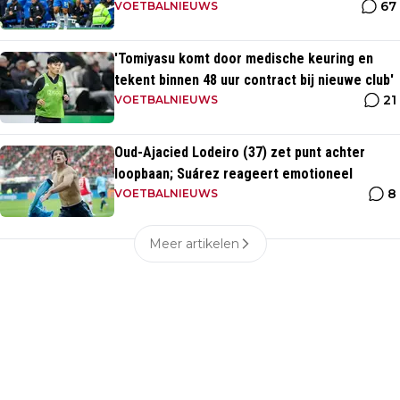
67
VOETBALNIEUWS
'Tomiyasu komt door medische keuring en
tekent binnen 48 uur contract bij nieuwe club'
21
VOETBALNIEUWS
Oud-Ajacied Lodeiro (37) zet punt achter
loopbaan; Suárez reageert emotioneel
8
VOETBALNIEUWS
Meer artikelen