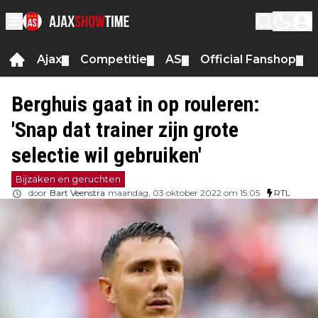
Ajax
Competitie
AS
Official Fanshop
▼
▼
▼
▼
Berghuis gaat in op rouleren:
'Snap dat trainer zijn grote
selectie wil gebruiken'
Bijzaken en geruchten
door
Bart Veenstra
maandag, 03 oktober 2022 om 15:05
RTL