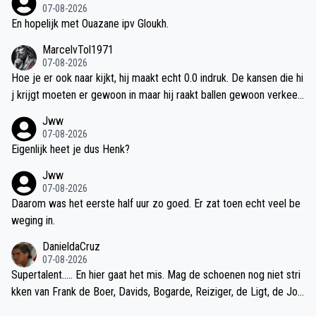
te pas moet komen om een doelpunt te maken
07-08-2026
En hopelijk met Ouazane ipv Gloukh.
MarcelvTol1971
07-08-2026
Hoe je er ook naar kijkt, hij maakt echt 0.0 indruk. De kansen die hi
j krijgt moeten er gewoon in maar hij raakt ballen gewoon verkeer
d. En als daar dan 20 miljoen voor betaald is.
Jww
07-08-2026
Eigenlijk heet je dus Henk?
Jww
07-08-2026
Daarom was het eerste half uur zo goed. Er zat toen echt veel be
weging in.
DanieldaCruz
07-08-2026
Supertalent….. En hier gaat het mis. Mag de schoenen nog niet stri
kken van Frank de Boer, Davids, Bogarde, Reiziger, de Ligt, de Jon
g of een Hato.