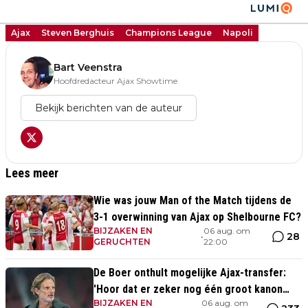
Ajax
Steven Berghuis
Champions League
Napoli
Bart Veenstra
Hoofdredacteur Ajax Showtime
Bekijk berichten van de auteur
Lees meer
Wie was jouw Man of the Match tijdens de
3-1 overwinning van Ajax op Shelbourne FC?
BIJZAKEN EN
06 aug. om
28
•
GERUCHTEN
22:00
De Boer onthult mogelijke Ajax-transfer:
'Hoor dat er zeker nog één groot kanon
BIJZAKEN EN
06 aug. om
aankomt'