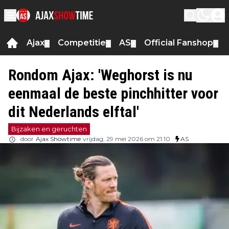
Ajax
Competitie
AS
Official Fanshop
▼
▼
▼
▼
Rondom Ajax: 'Weghorst is nu
eenmaal de beste pinchhitter voor
dit Nederlands elftal'
Bijzaken en geruchten
door
Ajax Showtime
vrijdag, 29 mei 2026 om 21:10
AS