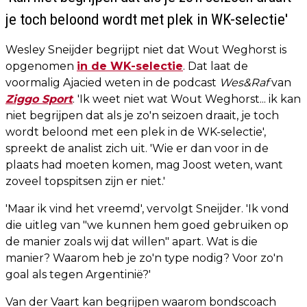
je toch beloond wordt met plek in WK-selectie'
Wesley Sneijder begrijpt niet dat Wout Weghorst is
opgenomen
in de WK-selectie
. Dat laat de
voormalig Ajacied weten in de podcast
Wes&Raf
van
Ziggo Sport
. 'Ik weet niet wat Wout Weghorst... ik kan
niet begrijpen dat als je zo'n seizoen draait, je toch
wordt beloond met een plek in de WK-selectie',
spreekt de analist zich uit. 'Wie er dan voor in de
plaats had moeten komen, mag Joost weten, want
zoveel topspitsen zijn er niet.'
'Maar ik vind het vreemd', vervolgt Sneijder. 'Ik vond
die uitleg van "we kunnen hem goed gebruiken op
de manier zoals wij dat willen" apart. Wat is die
manier? Waarom heb je zo'n type nodig? Voor zo'n
goal als tegen Argentinië?'
Van der Vaart kan begrijpen waarom bondscoach