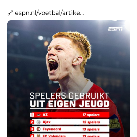
🔗 
espn.nl/voetbal/artike…