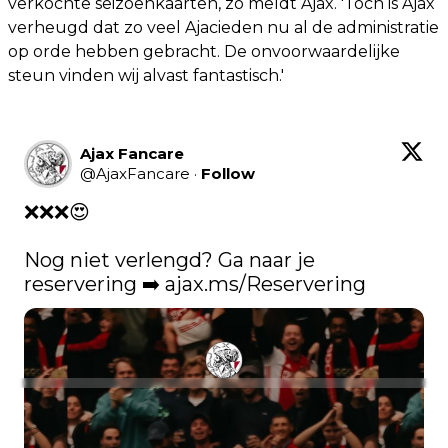
verkochte seizoenkaarten, zo meldt Ajax. 'Toch is Ajax
verheugd dat zo veel Ajacieden nu al de administratie
op orde hebben gebracht. De onvoorwaardelijke
steun vinden wij alvast fantastisch.'
Ajax Fancare
@
AjaxFancare
·
Follow
❌❌❌😍

Nog niet verlengd? Ga naar je 
reservering ➡️ 
ajax.ms/Reservering